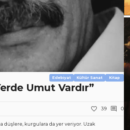
Edebiyat
Kültür Sanat
Kitap
Yerde Umut Vardır”
39
0
 düşlere, kurgulara da yer veriyor. Uzak