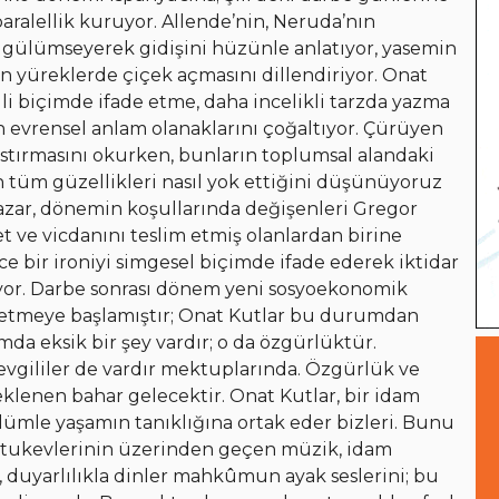
ralellik kuruyor. Allende’nin, Neruda’nın
a gülümseyerek gidişini hüzünle anlatıyor, yasemin
 yüreklerde çiçek açmasını dillendiriyor. Onat
li biçimde ifade etme, daha incelikli tarzda yazma
n evrensel anlam olanaklarını çoğaltıyor. Çürüyen
ırmasını okurken, bunların toplumsal alandaki
 tüm güzellikleri nasıl yok ettiğini düşünüyoruz
. Yazar, dönemin koşullarında değişenleri Gregor
 ve vicdanını teslim etmiş olanlardan birine
e bir ironiyi simgesel biçimde ifade ederek iktidar
iyor. Darbe sonrası dönem yeni sosyoekonomik
sis etmeye başlamıştır; Onat Kutlar bu durumdan
amda eksik bir şey vardır; o da özgürlüktür.
 sevgililer de vardır mektuplarında. Özgürlük ve
eklenen bahar gelecektir. Onat Kutlar, bir idam
mle yaşamın tanıklığına ortak eder bizleri. Bunu
 tutukevlerinin üzerinden geçen müzik, idam
duyarlılıkla dinler mahkûmun ayak seslerini; bu