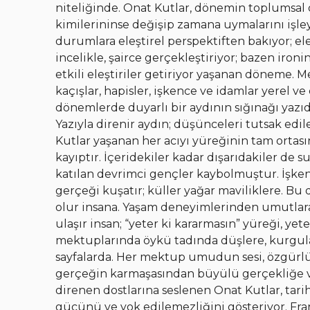
niteliğinde. Onat Kutlar, dönemin toplumsal ol
kimilerininse değişip zamana uymalarını işleye
durumlara eleştirel perspektiften bakıyor; el
incelikle, şairce gerçekleştiriyor; bazen ironi
etkili eleştiriler getiriyor yaşanan döneme. 
kaçışlar, hapisler, işkence ve idamlar yerel v
dönemlerde duyarlı bir aydının sığınağı yazıd
Yazıyla direnir aydın; düşünceleri tutsak ed
Kutlar yaşanan her acıyı yüreğinin tam ortas
kayıptır. İçeridekiler kadar dışarıdakiler de 
katılan devrimci gençler kaybolmuştur. İşken
gerçeği kuşatır; küller yağar maviliklere. Bu
olur insana. Yaşam deneyimlerinden umutlara
ulaşır insan; “yeter ki kararmasın” yüreği, y
mektuplarında öykü tadında düşlere, kurgular
sayfalarda. Her mektup umudun sesi, özgürlü
gerçeğin karmaşasından büyülü gerçekliğe v
direnen dostlarına seslenen Onat Kutlar, tari
gücünü ve yok edilemezliğini gösteriyor. Fra