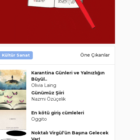
Öne Çıkanlar
Kültür Sanat
Karantina Günleri ve Yalnızlığın
Büyül..
Olivia Laing
Günümüz Şiiri
Nazmi Özüçelik
En kötü giriş cümleleri
Oggito
Noktalı Virgül’ün Başına Gelecek
Var!