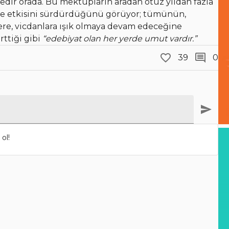
içedir orada. Bu mektupların aradan otuz yıldan fazla
e etkisini sürdürdüğünü görüyor; tümünün,
ere, vicdanlara ışık olmaya devam edeceğine
ttiği gibi
“edebiyat olan her yerde umut vardır.”
39
0
ol!