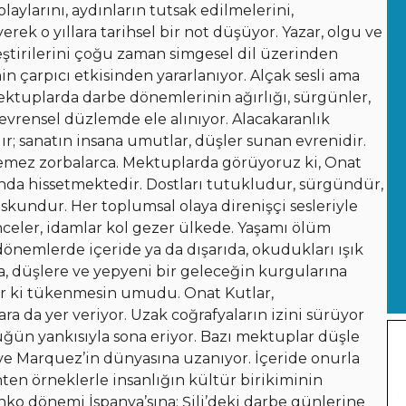
aylarını, aydınların tutsak edilmelerini,
rek o yıllara tarihsel bir not düşüyor. Yazar, olgu ve
eştirilerini çoğu zaman simgesel dil üzerinden
nin çarpıcı etkisinden yararlanıyor. Alçak sesli ama
Mektuplarda darbe dönemlerinin ağırlığı, sürgünler,
e evrensel düzlemde ele alınıyor. Alacakaranlık
ır; sanatın insana umutlar, düşler sunan evrenidir.
ilemez zorbalarca. Mektuplarda görüyoruz ki, Onat
ında hissetmektedir. Dostları tutukludur, sürgündür,
suskundur. Her toplumsal olaya direnişçi sesleriyle
celer, idamlar kol gezer ülkede. Yaşamı ölüm
 dönemlerde içeride ya da dışarıda, okudukları ışık
, düşlere ve yepyeni bir geleceğin kurgularına
eter ki tükenmesin umudu. Onat Kutlar,
a da yer veriyor. Uzak coğrafyaların izini sürüyor
ğün yankısıyla sona eriyor. Bazı mektuplar düşle
e Marquez’in dünyasına uzanıyor. İçeride onurla
hten örneklerle insanlığın kültür birikiminin
nko dönemi İspanya’sına; Şili’deki darbe günlerine