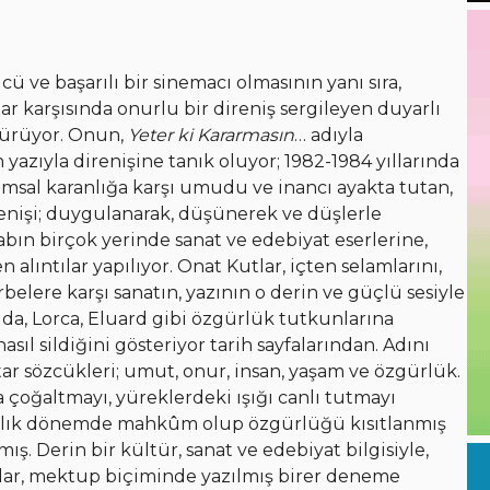
kücü ve başarılı bir sinemacı olmasının yanı sıra,
ar karşısında onurlu bir direniş sergileyen duyarlı
dürüyor. Onun,
Yeter ki Kararmasın
… adıyla
azıyla direnişine tanık oluyor; 1982-1984 yıllarında
umsal karanlığa karşı umudu ve inancı ayakta tutan,
renişi; duygulanarak, düşünerek ve düşlerle
bın birçok yerinde sanat ve edebiyat eserlerine,
 alıntılar yapılıyor. Onat Kutlar, içten selamlarını,
belere karşı sanatın, yazının o derin ve güçlü sesiyle
da, Lorca, Eluard gibi özgürlük tutkunlarına
sıl sildiğini gösteriyor tarih sayfalarından. Adını
ar sözcükleri; umut, onur, insan, yaşam ve özgürlük.
çoğaltmayı, yüreklerdeki ışığı canlı tutmayı
anlık dönemde mahkûm olup özgürlüğü kısıtlanmış
ış. Derin bir kültür, sanat ve edebiyat bilgisiyle,
lar, mektup biçiminde yazılmış birer deneme