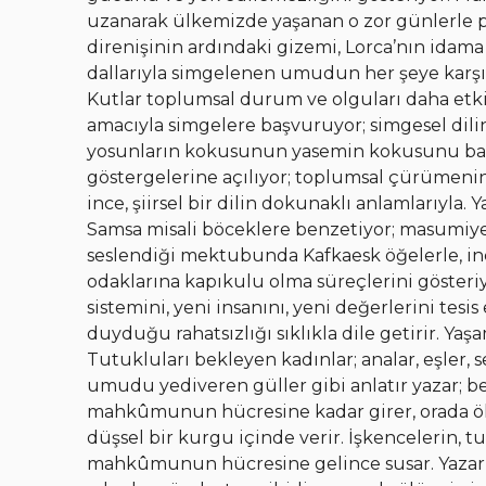
uzanarak ülkemizde yaşanan o zor günlerle pa
direnişinin ardındaki gizemi, Lorca’nın idam
dallarıyla simgelenen umudun her şeye karşın
Kutlar toplumsal durum ve olguları daha etki
amacıyla simgelere başvuruyor; simgesel dili
yosunların kokusunun yasemin kokusunu bast
göstergelerine açılıyor; toplumsal çürümenin
ince, şiirsel bir dilin dokunaklı anlamlarıyla
Samsa misali böceklere benzetiyor; masumiyet
seslendiği mektubunda Kafkaesk öğelerle, inc
odaklarına kapıkulu olma süreçlerini göster
sistemini, yeni insanını, yeni değerlerini te
duyduğu rahatsızlığı sıklıkla dile getirir. Yaş
Tutukluları bekleyen kadınlar; analar, eşler,
umudu yediveren güller gibi anlatır yazar; b
mahkûmunun hücresine kadar girer, orada ölü
düşsel bir kurgu içinde verir. İşkencelerin,
mahkûmunun hücresine gelince susar. Yazar, 