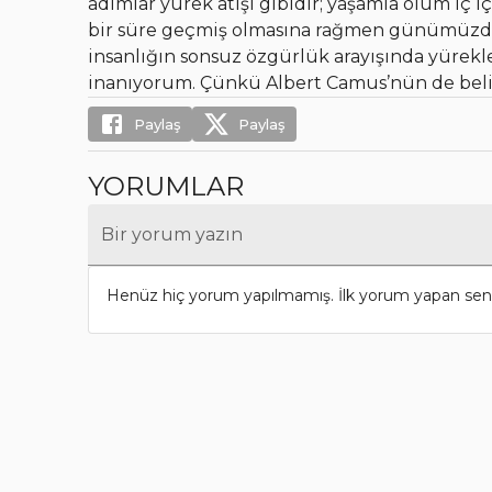
adımlar yürek atışı gibidir; yaşamla ölüm iç 
bir süre geçmiş olmasına rağmen günümüzd
insanlığın sonsuz özgürlük arayışında yürekl
inanıyorum. Çünkü Albert Camus’nün de belir
Paylaş
Paylaş
YORUMLAR
Bir yorum yazın
Henüz hiç yorum yapılmamış. İlk yorum yapan sen 