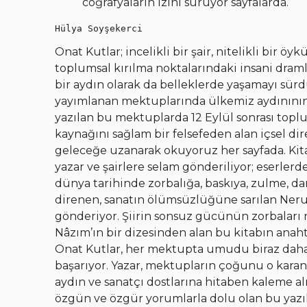
coğrafyaların izini sürüyor sayfalarda.
Hülya Soyşekerci
Onat Kutlar; incelikli bir şair, nitelikli bir öy
toplumsal kırılma noktalarındaki insani draml
bir aydın olarak da belleklerde yaşamayı sür
yayımlanan mektuplarında ülkemiz aydınının y
yazılan bu mektuplarda 12 Eylül sonrası topl
kaynağını sağlam bir felsefeden alan içsel di
geleceğe uzanarak okuyoruz her sayfada. Kita
yazar ve şairlere selam gönderiliyor; eserlerden
dünya tarihinde zorbalığa, baskıya, zulme, dar
direnen, sanatın ölümsüzlüğüne sarılan Neru
gönderiyor. Şiirin sonsuz gücünün zorbaları na
Nâzım’ın bir dizesinden alan bu kitabın anaht
Onat Kutlar, her mektupta umudu biraz daha 
başarıyor. Yazar, mektupların çoğunu o kar
aydın ve sanatçı dostlarına hitaben kaleme alm
özgün ve özgür yorumlarla dolu olan bu yazı