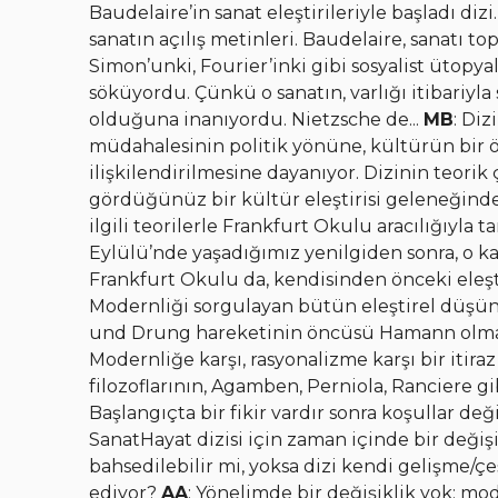
Baudelaire’in sanat eleştirileriyle başladı diz
sanatın açılış metinleri. Baudelaire, sanatı 
Simon’unki, Fourier’inki gibi sosyalist ütopya
söküyordu. Çünkü o sanatın, varlığı itibariyla
olduğuna inanıyordu. Nietzsche de...
MB
: Diz
müdahalesinin politik yönüne, kültürün bir ö
ilişkilendirilmesine dayanıyor. Dizinin teori
gördüğünüz bir kültür eleştirisi geleneğinde
ilgili teorilerle Frankfurt Okulu aracılığıyla 
Eylülü’nde yaşadığımız yenilgiden sonra, o ka
Frankfurt Okulu da, kendisinden önceki eleşti
Modernliği sorgulayan bütün eleştirel düşün
und Drung hareketinin öncüsü Hamann olmalı, S
Modernliğe karşı, rasyonalizme karşı bir itira
filozoflarının, Agamben, Perniola, Ranciere gi
Başlangıçta bir fikir vardır sonra koşullar değ
SanatHayat dizisi için zaman içinde bir deği
bahsedilebilir mi, yoksa dizi kendi gelişme/
ediyor?
AA
: Yönelimde bir değişiklik yok: mo