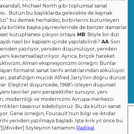
, Baxandall, Michael North gibi toplumsal sanat
si... Bütün bu başlıklarda gelecekte de kaynak
dizi” bu demek herhalde), birbirlerini bütünleyen
sıyla birlikte başka yayınevlerinde de benzer damarlar
iyaset kütüphanesi çıkıyor ortaya.
MB
: Böyle bir dizi
saydı nasıl bir kapsam içinde yapılabilirdi?
AA
: Son
 yeniden yazılıyor, yeniden düşünülüyor, yeniden
ni kavramsallaştırılıyor. Ayrıca, birçok hareket
üktivizm, Alman ekspresyonizmi örneğin. Bunlar
llayan formalist sanat tarihi anlatılarından sökülüyor.
rı, patafiziğin mucidi Alfred Jarry’nin doğru dürüst
u var: Eleştirel düşüncede, 1968’i izleyen düşünsel
eni teoriler yeni perspektifler sunuyor, yeni
eori, modernliği ve modernizmi Avrupa-merkezci
rnlikleri tasavvur edebiliyoruz. Bu da kültür-sanat
yor. Gene örneğin, Foucault’nun bilgi ve iktidar
rihi yeniden yazılmaya başladı. İşte kırk yıl önce bu
"][/divider] Söyleşinin tamamını
Radikal