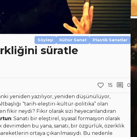
Söyleşi
Kültür Sanat
Plastik Sanatlar
rkliğini süratle
15
0
sanki yeniden yazılıyor, yeniden düşünülüyor,
ltbaşlığı “tarih-eleştiri-kültür-politika” olan
en fikir neydi? Fikir olarak sizi heyecanlandıran
Artun
: Sanatı bir eleştirel, siyasal formasyon olarak
 devrimden bu yana, sanatı, bir özgürlük, özerklik
hareketlerin ortaya çıkarılmasıydı. Bu nedenle