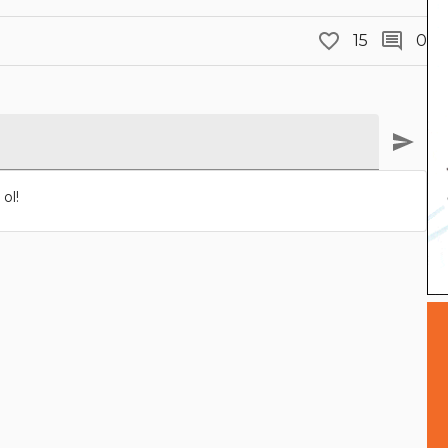
15
0
ol!