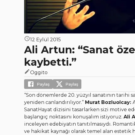
12 Eylül 2015
Ali Artun: “Sanat öze
kaybetti.”
Oggito
Paylaş
Paylaş
“Son dönemlerde 20. yüzyıl sanatının tarihi 
yeniden canlandırılıyor.”
Murat Bozluolcay:
A
SanatHayat dizisini tasarlarken sizi motive ed
başlangıç noktasını konuşalım istiyoruz.
Ali 
inceleyen edebiyatın tanıtılmasıydı. Romantik
ve hakikat kaynağı olarak temel alan estetik 