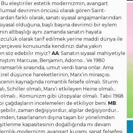
i. Bu eleştiriler estetik modernizmin, avangart
toplumsal devrimin öncüsü olarak gören Saint-
lardan farklı olarak, sanatı siyasal angajmanlarından
 siyasal olduğuna, başlı başına devrimci bir eylem
inin altbaşlığı aynı zamanda sanatın hayata
zcülük olarak tarif edilmek yerine maddi dünya ile
k çerçevesi konusunda kendinizi daha yakın
n söz edebilir miyiz?
AA
: Sanatın siyasal mahiyetiyle
tanıştım: Marcuse, Benjamin, Adorno... Ve 1980
ramsarlık sırasında, umut verdi bana onlar. Ama
rel düşünce hareketlerinin, Marx’ın mirasçısı.
cenin kaynağında romantik felsefe olmalı. Sturm
chiller olmalı, Marx’ı etkileyen Heine olmalı...
z olmalı... Komünizm gibi ütopyalar olmalı. Tabii 1968
bi çağdaşların incelemeleri de etkiliyor beni.
MB
:
işebilir, zaman değişiyordur, algılar değişiyordur...
şimden, tasarlananın dışına taşan bir yönelimden
çeşitlenme kapasitesinin doğallığında mı devam
dernlik-modernizm, avangart kuramı, sanat felsefesi,