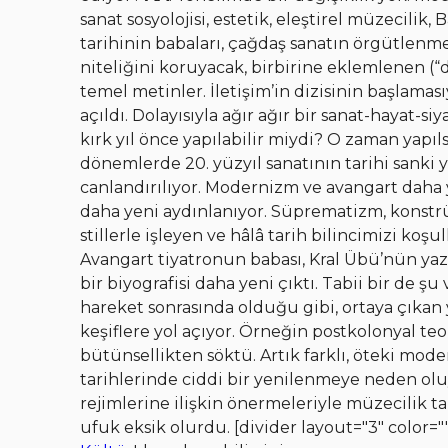
sanat sosyolojisi, estetik, eleştirel müzecilik
tarihinin babaları, çağdaş sanatın örgütlenme
niteliğini koruyacak, birbirine eklemlenen (“
temel metinler. İletişim’in dizisinin başlama
açıldı. Dolayısıyla ağır ağır bir sanat-hayat-s
kırk yıl önce yapılabilir miydi? O zaman yapıl
dönemlerde 20. yüzyıl sanatının tarihi sanki
canlandırılıyor. Modernizm ve avangart daha ye
daha yeni aydınlanıyor. Süprematizm, konstr
stillerle işleyen ve hâlâ tarih bilincimizi koşu
Avangart tiyatronun babası, Kral Übü’nün yaza
bir biyografisi daha yeni çıktı. Tabii bir de ş
hareket sonrasında olduğu gibi, ortaya çıkan y
keşiflere yol açıyor. Örneğin postkolonyal t
bütünsellikten söktü. Artık farklı, öteki mode
tarihlerinde ciddi bir yenilenmeye neden olu
rejimlerine ilişkin önermeleriyle müzecilik ta
ufuk eksik olurdu. [divider layout="3" color="