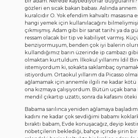
bir adam. Nerede kaybediyorlar duygularını? B
gözleri en sıcak bakan babası. Aslında annem
kuralcıdır O. Yok efendim kahvaltı masasına
hangi yemek için kullanılacağını bilmeliymişi
çıkmışmış. Adam gibi bir sanat tarihi ya da
ressam olacak bir tip ve kabiliyet varmış. K
benziyormuşum, benden çok iyi balerin olurm
kullandığımız barın üzerinde ip cambazı gib
olmaktan kurtuldum. İlkokul yıllarımı İdil Bi
istemiyordum ki, sokakta saklambaç oynamak
istiyordum. Ortaokul yıllarım da Picasso olma
ağlamamak için annemle ilgili ne kadar kötü
ona kızmaya çalışıyordum. Bütün uçak bana b
mendil çıkartıp uzattı, sonra da kafasını öteki 
Babama sarılınca yeniden ağlamaya başladım.
kadını ne kadar çok sevdiğimi babamı koklark
bıraktı babam, Evde konuşacağız, deyip kestiri
nöbetçilerin beklediği, bahçe içinde şirin bir