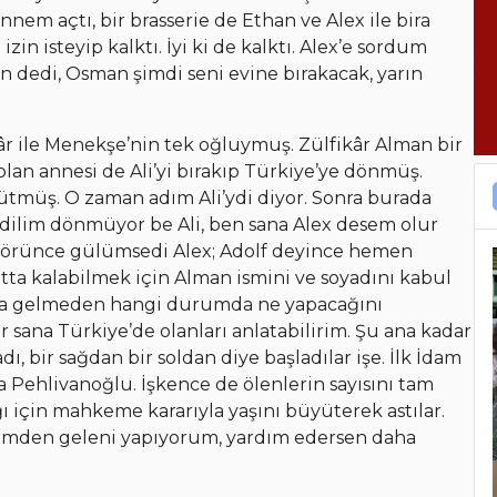
nem açtı, bir brasserie de Ethan ve Alex ile bira
n isteyip kalktı. İyi ki de kalktı. Alex’e sordum
n dedi, Osman şimdi seni evine bırakacak, yarın
âr ile Menekşe’nin tek oğluymuş. Zülfikâr Alman bir
 olan annesi de Ali’yi bırakıp Türkiye’ye dönmüş.
ütmüş. O zaman adım Ali’ydi diyor. Sonra burada
dilim dönmüyor be Ali, ben sana Alex desem olur
 görünce gülümsedi Alex; Adolf deyince hemen
atta kalabilmek için Alman ismini ve soyadını kabul
ına gelmeden hangi durumda ne yapacağını
sana Türkiye’de olanları anlatabilirim. Şu ana kadar
dı, bir sağdan bir soldan diye başladılar işe. İlk İdam
 Pehlivanoğlu. İşkence de ölenlerin sayısını tam
ğı için mahkeme kararıyla yaşını büyüterek astılar.
 elimden geleni yapıyorum, yardım edersen daha