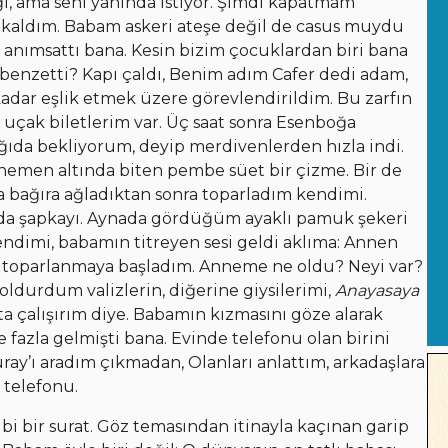
ğı, ama seni yanında istiyor. Şimdi kapatmam
lakaldım. Babam askeri ateşe değil de casus muydu
anımsattı bana. Kesin bizim çocuklardan biri bana
 benzetti? Kapı çaldı, Benim adım Cafer dedi adam,
kadar eşlik etmek üzere görevlendirildim. Bu zarfın
uçak biletlerim var. Üç saat sonra Esenboğa
ğıda bekliyorum, deyip merdivenlerden hızla indi.
 hemen altında biten pembe süet bir çizme. Bir de
ra bağıra ağladıktan sonra toparladım kendimi.
 da şapkayı. Aynada gördüğüm ayaklı pamuk şekeri
ndimi, babamın titreyen sesi geldi aklıma: Annen
lip toparlanmaya başladım. Anneme ne oldu? Neyi var?
oldurdum valizlerin, diğerine giysilerimi,
Anayasaya
 çalışırım diye. Babamın kızmasını göze alarak
 fazla gelmişti bana. Evinde telefonu olan birini
y’ı aradım çıkmadan, Olanları anlattım, arkadaşlara
 telefonu.
bi bir surat. Göz temasından itinayla kaçınan garip