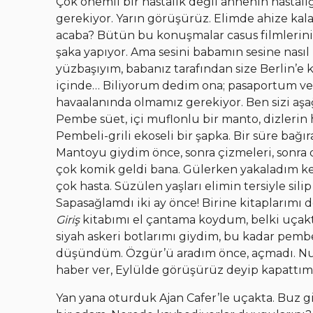
Çok önemli bir hastalık değil annenin hastalı
gerekiyor. Yarın görüşürüz. Elimde ahize ka
acaba? Bütün bu konuşmalar casus filmlerini 
şaka yapıyor. Ama sesini babamın sesine nasıl
yüzbaşıyım, babanız tarafından size Berlin’e 
içinde… Biliyorum dedim ona; pasaportum ve 
havaalanında olmamız gerekiyor. Ben sizi aşa
Pembe süet, içi muflonlu bir manto, dizlerin
Pembeli-grili ekoseli bir şapka. Bir süre bağı
Mantoyu giydim önce, sonra çizmeleri, sonra
çok komik geldi bana. Gülerken yakaladım ke
çok hasta. Süzülen yaşları elimin tersiyle si
Sapasağlamdı iki ay önce! Birine kitaplarımı d
Giriş
kitabımı el çantama koydum, belki uçakta
siyah askeri botlarımı giydim, bu kadar pembe
düşündüm. Özgür’ü aradım önce, açmadı. Nura
haber ver, Eylülde görüşürüz deyip kapattım
Yan yana oturduk Ajan Cafer’le uçakta. Buz gi