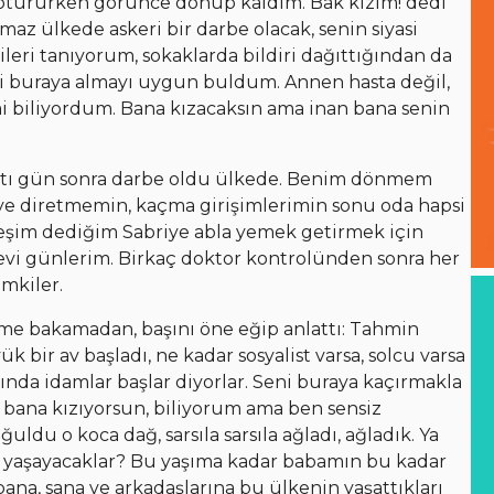
la otururken görünce donup kaldım. Bak kızım! dedi
az ülkede askeri bir darbe olacak, senin siyasi
ileri tanıyorum, sokaklarda bildiri dağıttığından da
ni buraya almayı uygun buldum. Annen hasta değil,
 biliyordum. Bana kızacaksın ama inan bana senin
altı gün sonra darbe oldu ülkede. Benim dönmem
iye diretmemin, kaçma girişimlerimin sonu oda hapsi
şim dediğim Sabriye abla yemek getirmek için
evi günlerim. Birkaç doktor kontrolünden sonra her
imkiler.
rime bakamadan, başını öne eğip anlattı: Tahmin
 bir av başladı, ne kadar sosyalist varsa, solcu varsa
kında idamlar başlar diyorlar. Seni buraya kaçırmakla
 bana kızıyorsun, biliyorum ama ben sensiz
du o koca dağ, sarsıla sarsıla ağladı, ağladık. Ya
ıl yaşayacaklar? Bu yaşıma kadar babamın bu kadar
ana, sana ve arkadaşlarına bu ülkenin yaşattıkları