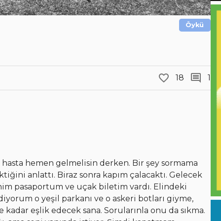
Öykü
18
1
k hasta hemen gelmelisin derken. Bir şey sormama
iğini anlattı. Biraz sonra kapım çalacaktı. Gelecek
enim pasaportum ve uçak biletim vardı. Elindeki
yorum o yeşil parkanı ve o askeri botları giyme,
e kadar eşlik edecek sana. Sorularınla onu da sıkma.