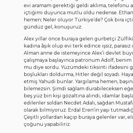
evi aramam gerektiği geldi aklıma, telefonu an
içtiğimi duyunca mutlu oldu nedense. Ethan izi
hemen; Neler oluyor Türkiye’de? Çok bira içti
gündüz gel, konuşuruz.
Alex yıllar önce buraya gelen gurbetçi Zülfik
kadına âşık olup evi terk edince işsiz, parasız
Alman anne de istemeyince Alex’i devlet büy
çalışmaya başlayınca patronum Adolf, benim 
mu diye sordu. Yüzümdeki tiksinti ifadesini
boşlukları doldurma, Hitler değil soyadı. Hay
etmiş Yahudi bunlar. Yargılama hemen, baş
bilemezsin. Şimdi sağlam durabileceksen eğer 
beş yüz bin kişi gözaltına alındı, idamlar başla
edilenler soldan Necdet Adalı, sağdan Mustafa
olarak bilmiyoruz. Erdal Eren’in yaşı tutmadı
Çeşitli yollardan kaçıp buraya gelenler var,
çoğunu yapabiliriz.