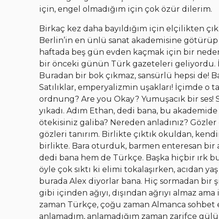
için, engel olmadığım için çok özür dilerim.
Birkaç kez daha bayıldığım için elçilikten 
Berlin’in en ünlü sanat akademisine götürüp k
haftada beş gün evden kaçmak için bir neden
bir önceki günün Türk gazeteleri geliyordu
Buradan bir bok çıkmaz, sansürlü hepsi de! B
Satılıklar, emperyalizmin uşakları! İçimde o t
ordnung? Are you Okay? Yumuşacık bir ses! 
yıkadı. Adım Ethan, dedi bana, bu akademid
ötekisiniz galiba? Nereden anladınız? Gözler
gözleri tanırım. Birlikte çıktık okuldan, kendi
birlikte. Bara oturduk, barmen enteresan bir 
dedi bana hem de Türkçe. Başka hiçbir ırk bu
öyle çok sıktı ki elimi tokalaşırken, acıdan ya
burada Alex diyorlar bana. Hiç sormadan bir ş
gibi içinden ağıyı, dışından ağrıyı almaz ama 
zaman Türkçe, çoğu zaman Almanca sohbet 
anlamadım, anlamadığım zaman zarifçe gülü