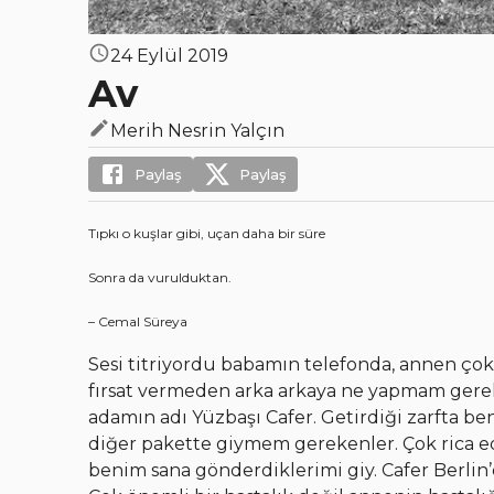
24 Eylül 2019
Av
Merih Nesrin Yalçın
Paylaş
Paylaş
Tıpkı o kuşlar gibi, uçan daha bir süre
Sonra da vurulduktan.
– Cemal Süreya
Sesi titriyordu babamın telefonda, annen ço
fırsat vermeden arka arkaya ne yapmam gerekt
adamın adı Yüzbaşı Cafer. Getirdiği zarfta b
diğer pakette giymem gerekenler. Çok rica edi
benim sana gönderdiklerimi giy. Cafer Berlin’