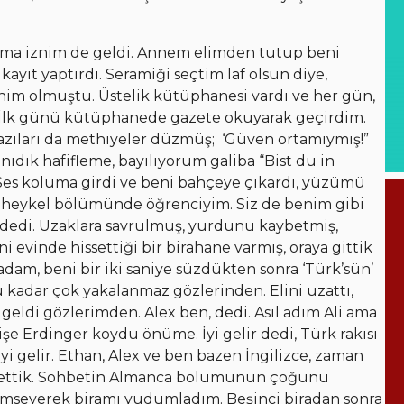
çıkma iznim de geldi. Annem elimden tutup beni
ayıt yaptırdı. Seramiği seçtim laf olsun diye,
im olmuştu. Üstelik kütüphanesi vardı ve her gün,
. İlk günü kütüphanede gazete okuyarak geçirdim.
azıları da methiyeler düzmüş; ‘Güven ortamıymış!”
anıdık hafifleme, bayılıyorum galiba “Bist du in
Ses koluma girdi ve beni bahçeye çıkardı, yüzümü
e heykel bölümünde öğrenciyim. Siz de benim gibi
 dedi. Uzaklara savrulmuş, yurdunu kaybetmiş,
ni evinde hissettiği bir birahane varmış, oraya gittik
adam, beni bir iki saniye süzdükten sonra ‘Türk’sün’
 kadar çok yakalanmaz gözlerinden. Elini uzattı,
ş geldi gözlerimden. Alex ben, dedi. Asıl adım Ali ama
işe Erdinger koydu önüme. İyi gelir dedi, Türk rakısı
iyi gelir. Ethan, Alex ve ben bazen İngilizce, zaman
ettik. Sohbetin Almanca bölümünün çoğunu
mseyerek biramı yudumladım. Beşinci biradan sonra