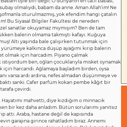
abam öyle biri değil; O dünyanın en tatlı babası,
 subay olmalıydı, babam da anne. Aman Allah’ım! Ne
 eşofmanla oturulmazmış, yok efendim hangi çatalın
m! Bu Siyasal Bilgiler Fakültesi de nereden
 güzel sanatlar okuyamaz mıymışım? Ben de tam
üçükken balerin olmama takmıştı kafayı. Kuğuya
uş! Altı yaşında bale çalışırken tutunmak için
i yürümeye kalkınca düşüp ayağımı kırıp balerin
ret olmak için harcadım. Piyano çalmak
 istiyordum ben, oğlan çocuklarıyla misket oynamak
k için harcandı. Ağlamaya başladım birden, oysa
 anı varsa ardı ardına, nefes almadan düşünmeye ve
aktı sanki. Cafer parfüm kokan pembe kâğıt bir
tarafa çevirdi.
 Hayatımı mahvetti, diye kızdığım o minnacık
en bir kez daha anladım. Bütün sorularımı yanıtsız
p attı. Araba, hastane değil de kapısında
 evin garajına girince rahatladım biraz. Annemi