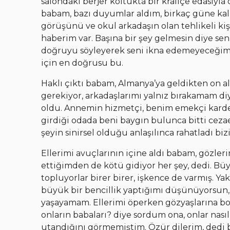
salondaki berjer koltukta bir kraliçe edasıy
babam, bazı duyumlar aldım, birkaç güne kalm
görüşünü ve okul arkadaşın olan tehlikeli kiş
haberim var. Başına bir şey gelmesin diye se
doğruyu söyleyerek seni ikna edemeyeceğimi
için en doğrusu bu.
Haklı çıktı babam, Almanya’ya geldikten on 
gerekiyor, arkadaşlarımı yalnız bırakamam d
oldu. Annemin hizmetçi, benim emekçi karde
girdiği odada beni baygın bulunca bitti ceza
şeyin sinirsel olduğu anlaşılınca rahatladı biz
Ellerimi avuçlarının içine aldı babam, gözle
ettiğimden de kötü gidiyor her şey, dedi. Büyük
topluyorlar birer birer, işkence de varmış. Ya
büyük bir bencillik yaptığımı düşünüyorsun,
yaşayamam. Ellerimi öperken gözyaşlarına boğul
onların babaları? diye sordum ona, onlar nas
utandığını görmemiştim. Özür dilerim, dedi b