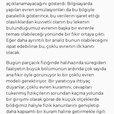
açıklanamayacağını gösterdi. Bilgisayarda
yapılan evren simülasyonları da bu bilgiyle
paralellik gösterince, bu verilerin işaret ettiği
olasılıklardan kuvvetli olanın bu lekenin
bulunduğumuz evrenin başka bir evrenle
teması olabileceği yönünde bir fikir ortaya çıktı.
Eğer daha ayrıntılı bir analiz bunun olabileceğini
ispat edebilirse bu, çoklu evrenin ilk kanıtı
olacak.
Bugün parçacık fiziğinde halihazırda süregiden
faaliyetin büyük bölümünün ardında çok sayıda
ana fikir öyle görünüyor ki bir çoklu evren
modeli gerektiriyor. Bir yaratıcıya ihtiyaç
duyanlar, çoklu evren kuramını, cevapları
tükenmiş fizikçilerin sorundan kaçma yolunda
bir girişimi olarak görse de küçük ölçeklerde
bildiğimiz haliyle fizik kanunlarını genişletip
daha kapsamlı bir kuram haline getirmekle ilgili