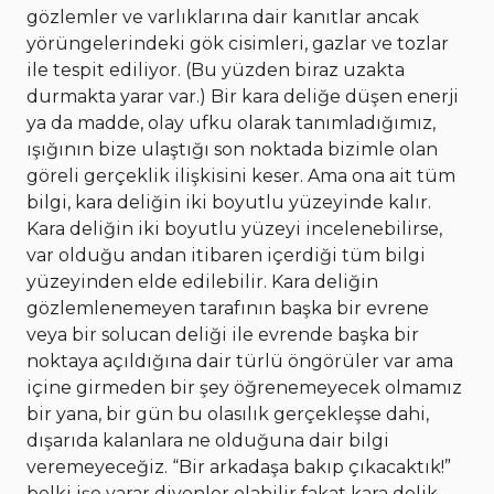
gözlemler ve varlıklarına dair kanıtlar ancak
yörüngelerindeki gök cisimleri, gazlar ve tozlar
ile tespit ediliyor. (Bu yüzden biraz uzakta
durmakta yarar var.) Bir kara deliğe düşen enerji
ya da madde, olay ufku olarak tanımladığımız,
ışığının bize ulaştığı son noktada bizimle olan
göreli gerçeklik ilişkisini keser. Ama ona ait tüm
bilgi, kara deliğin iki boyutlu yüzeyinde kalır.
Kara deliğin iki boyutlu yüzeyi incelenebilirse,
var olduğu andan itibaren içerdiği tüm bilgi
yüzeyinden elde edilebilir. Kara deliğin
gözlemlenemeyen tarafının başka bir evrene
veya bir solucan deliği ile evrende başka bir
noktaya açıldığına dair türlü öngörüler var ama
içine girmeden bir şey öğrenemeyecek olmamız
bir yana, bir gün bu olasılık gerçekleşse dahi,
dışarıda kalanlara ne olduğuna dair bilgi
veremeyeceğiz. “Bir arkadaşa bakıp çıkacaktık!”
belki işe yarar diyenler olabilir fakat kara delik