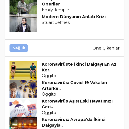
Öneriler
Emily Temple
Modern Dünyanın Anlatı Krizi
Stuart Jeffries
Öne Çıkanlar
Sağlık
Koronavirüste İkinci Dalgayı En Az
Kor..
Oggito
Koronavirüs: Covid-19 Vakaları
Artarke..
Oggito
Koronavirüs Aşısı Eski Hayatımızı
Geri..
Oggito
Koronavirüs: Avrupa'da İkinci
Dalgayla..