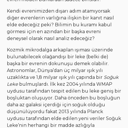
Kendi evrenimizden dışarı adım atamıyorsak
diğer evrenlerin varlığına ilişkin bir kanıt nasıl
elde edeceğiz peki? Bilimin bu kuramı kabul
görmesi için en azından bir başka evreni
deneysel olarak nasıl analiz edeceğiz?
Kozmik mikrodalga arkaplan ışıması üzerinde
bulunabilecek olağandışı bir leke (belki de)
başka bir evrenin dokunuşu demek olabilir.
Astronomlar, Dünya’dan üç milyar ışık yılı
uzaklıkta ve 1,8 milyar ışık yılı çapında bir
Soğuk
Leke
bulmuşlardı. İlk kez 2004 yılında WMAP
uydusu tarafından tespit edilen bu leke geniş bir
boşluktan oluşuyor. Daha önceden bu boşluğun
daha az galaksi içerdiği için soğuk olduğu
düşünülüyordu fakat 2013 yılında Planck
uydusu tarafından elde edilen yeni veriler Soğuk
Leke’nin herhangi bir madde azlığıyla