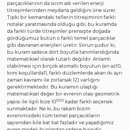
parçacıklarının da sicim adı verilen enerji
titreşimlerinden meydana geldiğini öne sürer.
Tıpkı bir kemandaki tellerin titreşiminin farklı
notalar yaratmasında olduğu gibi, bu kuramda
da farklı türde titreşimler prensipte doğada
gördüğümüz bütün o farklı temel parçacıklar
gibi davranan enerjileri üretir. Sorun şudur ki,
bu kuram sadece dört boyutla tanımlandığında
matematiksel olarak tutarlı değildir. Anlamlı
olabilmesi için birçok atomaltı boyutun (en az10,
kimi koşullarda11, farklı düzlemlerde akan iki ayrı
zaman kavramı ile zorlarsak 12) varlığını
gerektirmektedir. Bu kuramın ulaştığı
matematiksel değer bir evrenin olası geometrik
500
yapısı ile ilgili bize 10
kadar farklı seçenek
sunmaktadır. Ne ki, bu rakam bizim
evrenimizdeki tüm temel parçacıkların
sayısından bile kat kat fazladır ve yaşadığımız
evren modeli bunlardan sadece birisidir.