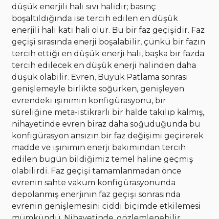
düşük enerjili hali sıvı halidir; basınç
boşaltıldığında ise tercih edilen en düşük
enerjili hali katı hali olur. Bu bir faz geçişidir. Faz
geçişi sırasında enerji boşalabilir, çünkü bir fazın
tercih ettiği en düşük enerji hali, başka bir fazda
tercih edilecek en düşük enerji halinden daha
düşük olabilir. Evren, Büyük Patlama sonrası
genişlemeyle birlikte soğurken, genişleyen
evrendeki ışınımın konfigürasyonu, bir
süreliğine meta-istikrarlı bir halde takılıp kalmış,
nihayetinde evren biraz daha soğuduğunda bu
konfigürasyon ansızın bir faz değişimi geçirerek
madde ve ışınımın enerji bakımından tercih
edilen bugün bildiğimiz temel haline geçmiş
olabilirdi. Faz geçişi tamamlanmadan önce
evrenin sahte vakum konfigürasyonunda
depolanmış enerjinin faz geçişi sonrasında
evrenin genişlemesini ciddi biçimde etkilemesi
mümkündü. Nihayetinde, gözlemlenebilir