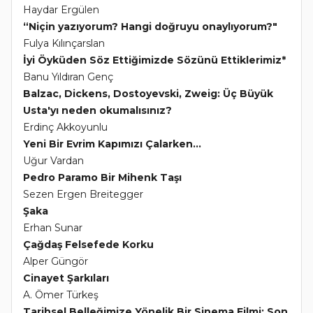
Haydar Ergülen
“Niçin yazıyorum? Hangi doğruyu onaylıyorum?"
Fulya Kılınçarslan
İyi Öyküden Söz Ettiğimizde Sözünü Ettiklerimiz*
Banu Yıldıran Genç
Balzac, Dickens, Dostoyevski, Zweig: Üç Büyük
Usta'yı neden okumalısınız?
Erdinç Akkoyunlu
Yeni Bir Evrim Kapımızı Çalarken...
Uğur Vardan
Pedro Paramo Bir Mihenk Taşı
Sezen Ergen Breitegger
Şaka
Erhan Sunar
Çağdaş Felsefede Korku
Alper Güngör
Cinayet Şarkıları
A. Ömer Türkeş
Tarihsel Belleğimize Yönelik Bir Sinema Filmi: Son