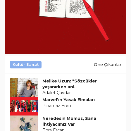
Öne Çıkanlar
Kültür Sanat
Melike Uzun: "Sözcükler
yaşanırken anl..
Adalet Çavdar
Marvel’ın Yasak Elmaları
Pınarnaz Eren
Neredesin Momus, Sana
İhtiyacımız Var
Bora Ercan