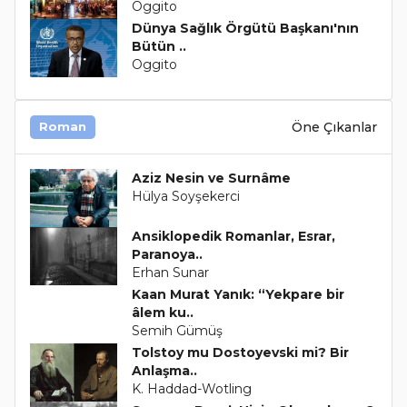
Oggito
Dünya Sağlık Örgütü Başkanı'nın
Bütün ..
Oggito
Öne Çıkanlar
Roman
Aziz Nesin ve Surnâme
Hülya Soyşekerci
Ansiklopedik Romanlar, Esrar,
Paranoya..
Erhan Sunar
Kaan Murat Yanık: “Yekpare bir
âlem ku..
Semih Gümüş
Tolstoy mu Dostoyevski mi? Bir
Anlaşma..
K. Haddad-Wotling