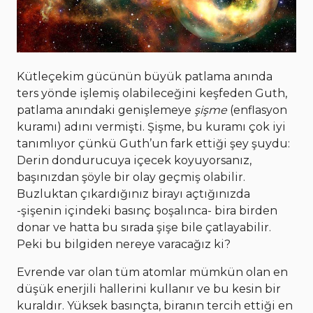
Kütleçekim gücünün büyük patlama anında
ters yönde işlemiş olabileceğini keşfeden Guth,
patlama anındaki genişlemeye
şişme
(enflasyon
kuramı) adını vermişti. Şişme, bu kuramı çok iyi
tanımlıyor çünkü Guth’un fark ettiği şey şuydu:
Derin dondurucuya içecek koyuyorsanız,
başınızdan şöyle bir olay geçmiş olabilir.
Buzluktan çıkardığınız birayı açtığınızda
-şişenin içindeki basınç boşalınca- bira birden
donar ve hatta bu sırada şişe bile çatlayabilir.
Peki bu bilgiden nereye varacağız ki?
Evrende var olan tüm atomlar mümkün olan en
düşük enerjili hallerini kullanır ve bu kesin bir
kuraldır. Yüksek basınçta, biranın tercih ettiği en