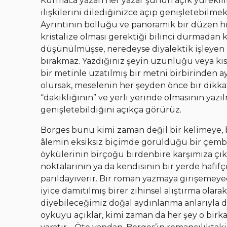
Kurmaca yazan her yazar şunun açık yüreklilik
ilişkilerini dilediğinizce açıp genişletebilme
Ayrıntının bolluğu ve panoramik bir düzen hi
kristalize olması gerektiği bilinci durmadan ka
düşünülmüşse, neredeyse diyalektik işleyen 
bırakmaz. Yazdığınız şeyin uzunluğu veya kısa
bir metinle uzatılmış bir metni birbirinden ay
olursak, meselenin her şeyden önce bir dikka
“dakikliğinin” ve yerli yerinde olmasının yaz
genişletebildiğini açıkça görürüz.
Borges bunu kimi zaman değil bir kelimeye, b
âlemin eksiksiz biçimde görüldüğü bir çemb
öykülerinin birçoğu birdenbire karşımıza çıka
noktalarının ya da kendisinin bir yerde haf
parıldayıverir. Bir roman yazmaya girişemey
iyice damıtılmış birer zihinsel alıştırma olar
diyebileceğimiz doğal aydınlanma anlarıyla d
öyküyü açıklar, kimi zaman da her şey o birk