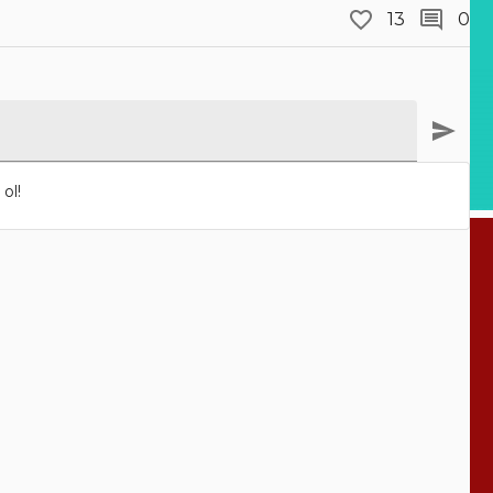
13
0
ol!