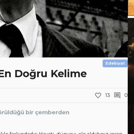
Edebiyat
En Doğru Kelime
13
0
görüldüğü bir çemberden