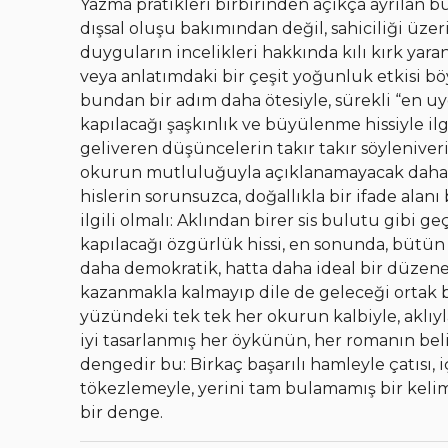
Yazma pratikleri birbirinden açıkça ayrılan bu 
dışsal oluşu bakımından değil, sahiciliği üze
duyguların incelikleri hakkında kılı kırk yaran
veya anlatımdaki bir çeşit yoğunluk etkisi böy
bundan bir adım daha ötesiyle, sürekli “en u
kapılacağı şaşkınlık ve büyülenme hissiyle ilg
geliveren düşüncelerin takır takır söyleniver
okurun mutluluğuyla açıklanamayacak daha ba
hislerin sorunsuzca, doğallıkla bir ifade al
ilgili olmalı: Aklından birer sis bulutu gibi g
kapılacağı özgürlük hissi, en sonunda, bütün 
daha demokratik, hatta daha ideal bir düzene,
kazanmakla kalmayıp dile de geleceği ortak b
yüzündeki tek tek her okurun kalbiyle, aklıy
iyi tasarlanmış her öykünün, her romanın belir
dengedir bu: Birkaç başarılı hamleyle çatısı, 
tökezlemeyle, yerini tam bulamamış bir kelim
bir denge.