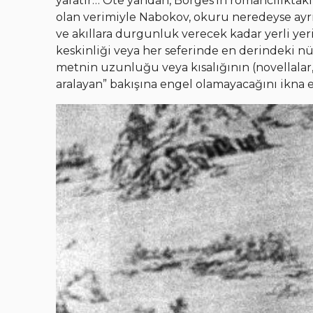
yaratır… Öte yandan, Borges’in romancılıktaki
olan verimiyle Nabokov, okuru neredeyse ay
ve akıllara durgunluk verecek kadar yerli ye
keskinliği veya her seferinde en derindeki 
metnin uzunluğu veya kısalığının (novellalar, 
aralayan” bakışına engel olamayacağını ikna e