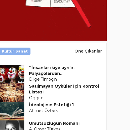
Öne Çıkanlar
Kültür Sanat
“İnsanlar ikiye ayrılır:
Palyaçolardan..
Dilge Timoçin
Satılmayan Öyküler İçin Kontrol
Listesi
Oggito
İdeolojinin Estetiği 1
Ahmet Özbek
Umutsuzluğun Romanı
A. Ömer Türkeş