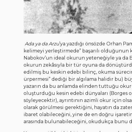
Ada ya da Arzu
’ya yazdığı önsözde Orhan Pam
kelimeyi yerleştirmede” başarılı olduğunun k
Nabokov’un ideal okurun yeteneğiyle ya da Bo
okurun zekâsıyla bir tür oyuna da dönüştürdü
edilmiş bu keskin edebi bilinç, okuma sürecin
ürpermesi” dediği bir algılama halidir bu) 
yazarın da bu anlamda elinden tuttuğu okur
oluşturduğu kesin edebi dünyaları (Borges o
söyleyecektir), ayrıntının azimli okur için olsa
olarak görülmesi gerektiğini, hayatın da zat
ibaret olabileceğini, yine de en doğru işaretin
arasında bulunabileceğini, okudukça bunu d