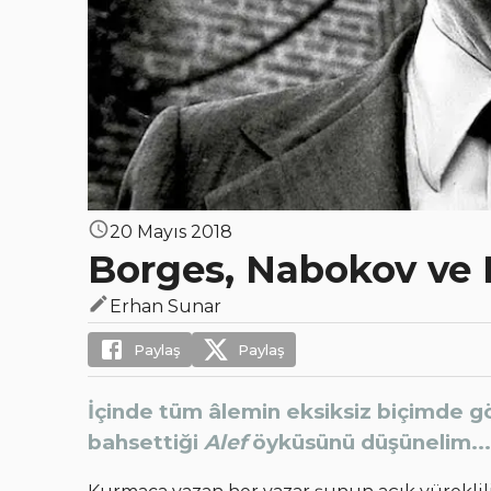
20 Mayıs 2018
Borges, Nabokov ve 
Erhan Sunar
Paylaş
Paylaş
İçinde tüm âlemin eksiksiz biçimde 
bahsettiği
Alef
öyküsünü düşünelim...