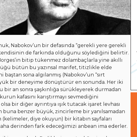
uk, Nabokov’un bir defasında “gerekli yere gerekli
endisinin de farkında olduğunu söylediğini belirtir.
rges’in bitip tükenmez dolambaçlarla yine akıllı
ğü bütün bu yazınsal marifet, titizlikle elde
i baştan sona algılanmış (Nabokov’un “sırt
büyük bir deneyime dönüştürür en sonunda. Her iki
u bir an sonra şaşkınlığa sürükleyerek durmadan
kurun kafasını karıştırmayı sevmediğini
 olsa bir diğer ayrıntıya ışık tutacak işaret levhası
en buna benzer büyük, zincirleme bir yanılsamadan
 (kelimeler, diye okuyun) bir kitabın sayfaları
aha derinden fark edeceğimizi anbean ima ederler.