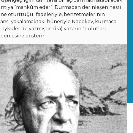
 üşengeçliğini tam tersi bir açıdan hatırlatabilecek
rıntıya “mahkûm eder”: Durmadan derinleşen nesri
rine oturttuğu ifadeleriyle, benzetmelerinin
nüansı yakalamaktaki hüneriyle Nabokov, kurmaca
öyküler de yazmıştır zira) yazarın “bulutları
dercesine gösterir.