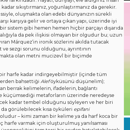
le farkındadır: Hayatı, dünyayı, ele aldığınız insan
k kadar sıkıştırmanız, yoğunlaştırmanız da gerekir.
ssiyle, oluşmakta olan edebi dünyanızın sürekli
rşı karşıya gelir ve ortaya çıkan yapı, üzerinde iyi
bir sistem gibi hemen hemen hiçbir parçayı dışarıda
lığıyla da pek ilişkisi olmayan bir olgudur bu; uzun
ıran Márquez’in ironik sözlerini akılda tutacak
t ve sezgi sorunu olduğunu, ayrıntının
ılmakta olan metni mucizevî bir biçimde
ir harfe kadar indirgeyebilmiştir (içinde tüm
erden bahsettiği
Alef
öyküsünü düşünelim);
n berrak kelimelerin, ifadelerin, bağlantı
ifçe küçümsediği metaforların üzerinde neredeyse
ecek kadar tembel olduğunu söyleyen ve her biri
ak da görülebilecek kısa öyküleri
epifani
oludur – kimi zaman bir kelime ya da harf koca bir
aç harfe varmak için oluşturulmuş yanılsaması