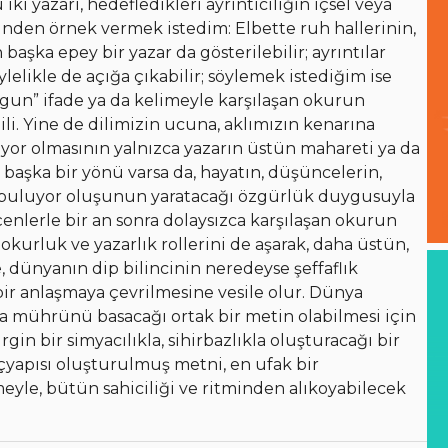
iki yazarı, hedefledikleri ayrıntıcılığın içsel veya
rinden örnek vermek istedim: Elbette ruh hallerinin,
 başka epey bir yazar da gösterilebilir; ayrıntılar
lelikle de açığa çıkabilir; söylemek istediğim ise
ygun” ifade ya da kelimeyle karşılaşan okurun
ili. Yine de dilimizin ucuna, aklımızın kenarına
iyor olmasının yalnızca yazarın üstün mahareti ya da
şka bir yönü varsa da, hayatın, düşüncelerin,
anı buluyor oluşunun yaratacağı özgürlük duygusuyla
eçenlerle bir an sonra dolaysızca karşılaşan okurun
okurluk ve yazarlık rollerini de aşarak, daha üstün,
 dünyanın dip bilincinin neredeyse şeffaflık
ir anlaşmaya çevrilmesine vesile olur. Dünya
la mührünü basacağı ortak bir metin olabilmesi için
gin bir simyacılıkla, sihirbazlıkla oluşturacağı bir
içyapısı oluşturulmuş metni, en ufak bir
eyle, bütün sahiciliği ve ritminden alıkoyabilecek