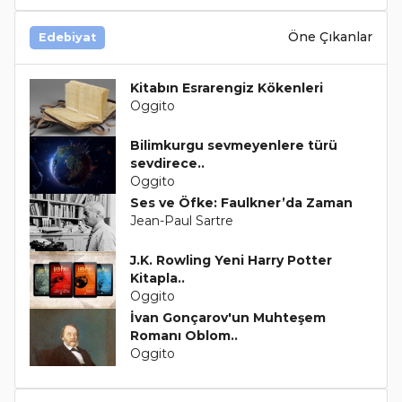
Öne Çıkanlar
Edebiyat
Kitabın Esrarengiz Kökenleri
Oggito
Bilimkurgu sevmeyenlere türü
sevdirece..
Oggito
Ses ve Öfke: Faulkner’da Zaman
Jean-Paul Sartre
J.K. Rowling Yeni Harry Potter
Kitapla..
Oggito
İvan Gonçarov'un Muhteşem
Romanı Oblom..
Oggito