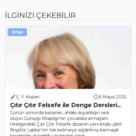
İLGİNİZİ ÇEKEBİLİR
Kitap
Ç. Y. Kopan
6 Mayıs 2025
Çıtır Çıtır Felsefe ile Denge Dersleri..
Günün sonunda kazanan, ahlaki duyarlılığın sesi
oluyor.Günışığı Kitaplığı’nın çocuklara armağanı
niteliğindeki Çıtır Çıtır Felsefe dizisinin yeni kitabı çıktı!
Brigitte Labbe’nin tek kelimeye sığdırılmış karmaşık
kavramları gündelik yaşamdan örne..