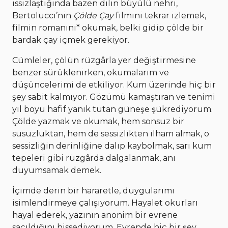
ıssızlaştığında bazen dilin büyülü nehri,
Bertolucci’nin
Çölde Çay
filmini tekrar izlemek,
filmin romanını* okumak, belki gidip çölde bir
bardak çay içmek gerekiyor.
Cümleler, çölün rüzgârla yer değiştirmesine
benzer sürüklenirken, okumalarım ve
düşüncelerimi de etkiliyor. Kum üzerinde hiç bir
şey sabit kalmıyor. Gözümü kamaştıran ve tenimi
yıl boyu hafif yanık tutan güneşe şükrediyorum.
Çölde yazmak ve okumak, hem sonsuz bir
susuzluktan, hem de sessizlikten ilham almak, o
sessizliğin derinliğine dalıp kaybolmak, sarı kum
tepeleri gibi rüzgârda dalgalanmak, anı
duyumsamak demek.
İçimde derin bir hararetle, duygularımı
isimlendirmeye çalışıyorum. Hayalet okurları
hayal ederek, yazının anonim bir evrene
saçıldığını hissediyorum. Evrende hiç bir şey