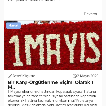
2015 yılları arasında Ulusal Ruh S..
Devamı..
Hayat
Josef Kılçıksız
2 Mayıs 2025
Bir Karşı-Örgütlenme Biçimi Olarak 1
M..
1 Mayıs’ı ekonomik hattından kopararak siyasal hattına
taşımak ya da tam tersine, siyasal hattından kopararak
ekonomik hattına taşımak mümkün mü?Proletarya
devrimi, klasik anlamda; yani üretim araçlarının işçi sınıfı