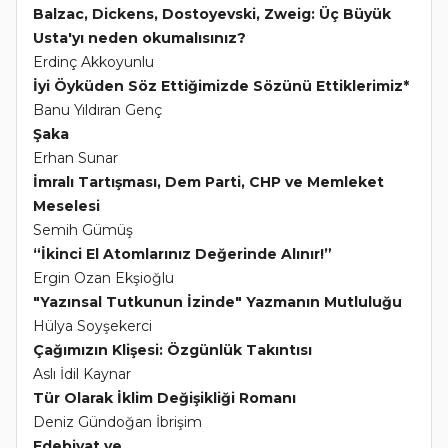
Balzac, Dickens, Dostoyevski, Zweig: Üç Büyük
Usta'yı neden okumalısınız?
Erdinç Akkoyunlu
İyi Öyküden Söz Ettiğimizde Sözünü Ettiklerimiz*
Banu Yıldıran Genç
Şaka
Erhan Sunar
İmralı Tartışması, Dem Parti, CHP ve Memleket
Meselesi
Semih Gümüş
“İkinci El Atomlarınız Değerinde Alınır!”
Ergin Ozan Ekşioğlu
"Yazınsal Tutkunun İzinde" Yazmanın Mutluluğu
Hülya Soyşekerci
Çağımızın Klişesi: Özgünlük Takıntısı
Aslı İdil Kaynar
Tür Olarak İklim Değişikliği Romanı
Deniz Gündoğan İbrişim
Edebiyat ve...