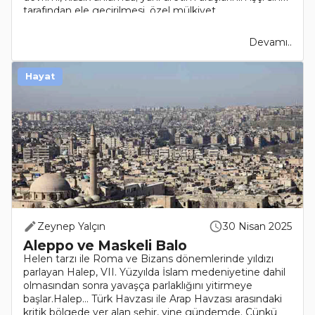
tarafından ele geçirilmesi, özel mülkiyet..
Devamı..
Hayat
Zeynep Yalçın
30 Nisan 2025
Aleppo ve Maskeli Balo
Helen tarzı ile Roma ve Bizans dönemlerinde yıldızı
parlayan Halep, VII. Yüzyılda İslam medeniyetine dahil
olmasından sonra yavaşça parlaklığını yitirmeye
başlar.Halep… Türk Havzası ile Arap Havzası arasındaki
kritik bölgede yer alan şehir, yine gündemde. Çünkü