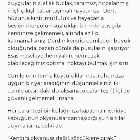
duygularınız, allak bullak, tanımsız, hırpalanmış,
inişli çıkışlı tatlar taşımalı hayatınıza. Dert,
hüzün, sıkıntı, mutluluk ve heyecanla
beslenirken, olumsuzlukları bir mıknatıs gibi
kendinize çekmemeli, altında ezilip
kalmamalısınız. Derdin kendisi cümleden büyük
olduğunda, bazen cümle de pusulasını şaşırıyor.
Esas meseleye, hem yakın, hem uzak
olabileceğimiz optimal noktayı bulmak işin sırrı.
Cümlelerin tenha kuytuluklarında, ruhunuza
uygun bir yer aradığınızı düşünmelisiniz. İki
cümle arasındaki duraksama, o parantez ( ) içi de
güvenli gelmemeli insana.
Her parantezi bir kulağınıza kapatmalı, istridye
kabuğunun okyanuslardan taşıdığı şu fısıltıları
duymalısınız belki de:
“Kendini okyanusa değil, sözcüklere bırak.”