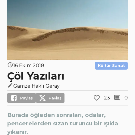
16 Ekim 2018
Kültür Sanat
Çöl Yazıları
Gamze Haklı Geray
23
0
Paylaş
Paylaş
Burada öğleden sonraları, odalar,
pencerelerden sızan turuncu bir ışıkla
yıkanır.