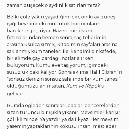
zaman düşecek o aydınlık satırlarımıza?
Belki çöle yakın yaşadığım için, oniki ay güneş
ışığı beynimdeki mutluluk hormonlarını
harekete geçiriyor. Bazen, mini kum
fırtınalarından hemen sonra, saç tellerimin
arasına usulca sızmış, kitabımın sayfaları arasına
saklanmış kum taneleri ile, kendimi bir kafede,
bir elimde çay bardağı, notlar alırken
buluyorum. Kumu eve taşıyorum, içimdeki
susuzluk baki kalıyor. Sonra aklıma Halil Cibran’ın
“sonsuz denizin sonsuz sahilinde bir kum tanesi”
olduğumuzu anımsatan,
Kum ve Köpük
’ü
1
geliyor:
Burada öğleden sonraları, odalar, pencerelerden
sızan turuncu bir ışıkla yıkanır. Mevsimler karışır
çöl ikliminde. Ya yazdır ya da ilkyaz. Her mevsim,
yasemin yapraklarının kokusu insanı mest eder.