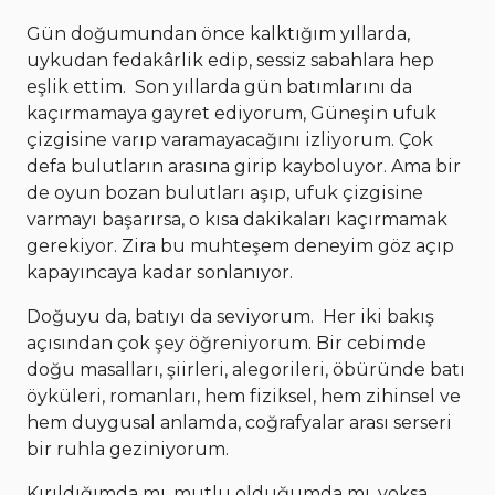
Gün doğumundan önce kalktığım yıllarda,
uykudan fedakârlik edip, sessiz sabahlara hep
eşlik ettim. Son yıllarda gün batımlarını da
kaçırmamaya gayret ediyorum, Güneşin ufuk
çizgisine varıp varamayacağını izliyorum. Çok
defa bulutların arasına girip kayboluyor. Ama bir
de oyun bozan bulutları aşıp, ufuk çizgisine
varmayı başarırsa, o kısa dakikaları kaçırmamak
gerekiyor. Zira bu muhteşem deneyim göz açıp
kapayıncaya kadar sonlanıyor.
Doğuyu da, batıyı da seviyorum. Her iki bakış
açısından çok şey öğreniyorum. Bir cebimde
doğu masalları, şiirleri, alegorileri, öbüründe batı
öyküleri, romanları, hem fiziksel, hem zihinsel ve
hem duygusal anlamda, coğrafyalar arası serseri
bir ruhla geziniyorum.
Kırıldığımda mı, mutlu olduğumda mı, yoksa