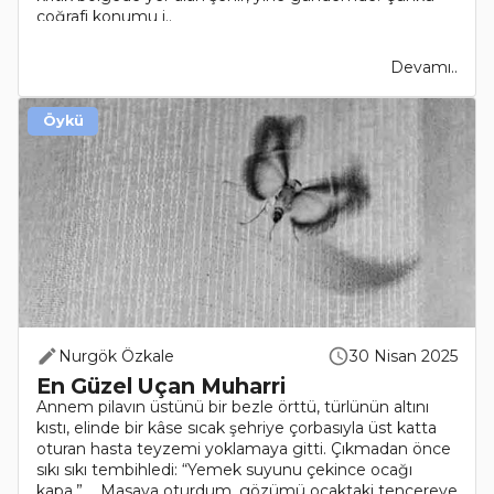
coğrafi konumu i..
Devamı..
Öykü
Nurgök Özkale
30 Nisan 2025
En Güzel Uçan Muharri
Annem pilavın üstünü bir bezle örttü, türlünün altını
kıstı, elinde bir kâse sıcak şehriye çorbasıyla üst katta
oturan hasta teyzemi yoklamaya gitti. Çıkmadan önce
sıkı sıkı tembihledi: “Yemek suyunu çekince ocağı
kapa.” Masaya oturdum, gözümü ocaktaki tencereye