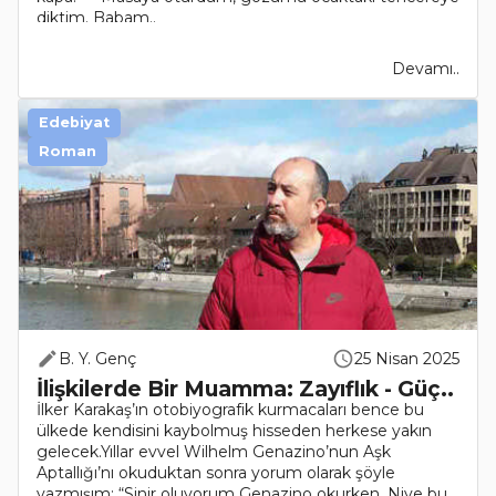
diktim. Babam..
Devamı..
Edebiyat
Roman
B. Y. Genç
25 Nisan 2025
İlişkilerde Bir Muamma: Zayıflık - Güç..
İlker Karakaş’ın otobiyografik kurmacaları bence bu
ülkede kendisini kaybolmuş hisseden herkese yakın
gelecek.Yıllar evvel Wilhelm Genazino’nun Aşk
Aptallığı’nı okuduktan sonra yorum olarak şöyle
yazmışım: “Sinir oluyorum Genazino okurken. Niye bu