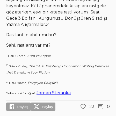
kaybolmaz. Kütüphanemdeki kitaplara rastgele
göz atarken, eski bir kitaba rastlıyorum: Saat
Gece 3 Epifani: Kurgunuzu Dönüştüren Sıradışı
Yazma Alıştırmalar.
2
Rastlantı olabilir mi bu?
Sahi, rastlantı var mı?
1
Halil Cibran,
Kum ve Köpük
2
Brian Kiteley,
The 3 A.M. Epiphany: Uncommon Writing Exercises
that Transform Your Fiction
* Paul Bowle,
Esirgeyen Gökyüzü
Jordan Steranka
Yukarıdaki fotoğraf:
23
0
Paylaş
Paylaş