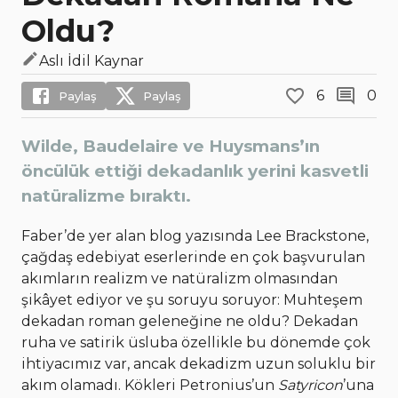
Oldu?
Aslı İdil Kaynar
6
0
Paylaş
Paylaş
Wilde, Baudelaire ve Huysmans’ın
öncülük ettiği dekadanlık yerini kasvetli
natüralizme bıraktı.
Faber’de yer alan blog yazısında Lee Brackstone,
çağdaş edebiyat eserlerinde en çok başvurulan
akımların realizm ve natüralizm olmasından
şikâyet ediyor ve şu soruyu soruyor: Muhteşem
dekadan roman geleneğine ne oldu? Dekadan
ruha ve satirik üsluba özellikle bu dönemde çok
ihtiyacımız var, ancak dekadizm uzun soluklu bir
akım olamadı. Kökleri Petronius’un
Satyricon
’una