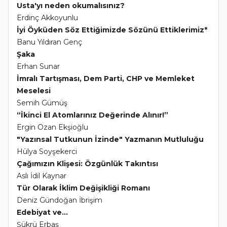
Usta'yı neden okumalısınız?
Erdinç Akkoyunlu
İyi Öyküden Söz Ettiğimizde Sözünü Ettiklerimiz*
Banu Yıldıran Genç
Şaka
Erhan Sunar
İmralı Tartışması, Dem Parti, CHP ve Memleket
Meselesi
Semih Gümüş
“İkinci El Atomlarınız Değerinde Alınır!”
Ergin Ozan Ekşioğlu
"Yazınsal Tutkunun İzinde" Yazmanın Mutluluğu
Hülya Soyşekerci
Çağımızın Klişesi: Özgünlük Takıntısı
Aslı İdil Kaynar
Tür Olarak İklim Değişikliği Romanı
Deniz Gündoğan İbrişim
Edebiyat ve...
Şükrü Erbaş