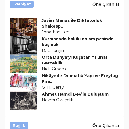
Öne Çıkanlar
Edebiyat
Javier Marías ile Diktatörlük,
Shakesp..
Jonathan Lee
Kurmacada hakiki anlam peşinde
koşmak
D. G. İbrişim
Orta Dünya’yı Kuşatan “Tuhaf
Gerçeklik..
Nick Groom
Hikâyede Dramatik Yapı ve Freytag
Pira..
G. H. Geray
Ahmet Hamdi Bey’le Buluştum
Nazmi Özüçelik
Öne Çıkanlar
Sağlık