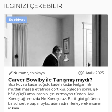
İLGİNİZİ ÇEKEBİLİR
Edebiyat
Nurhan Şahinkaya
1 Aralık 2025
Carver Bowlby ile Tanışmış mıydı?
Buz kovası kadar soğuk, kadeh kadar kırılgan. Bir
mutfak masası etrafında dört kişi, öğleden sonra, ışık
hâlâ güçlü ama insanın içini ısıtmayan türden. Aşk
Konuştuğumuzda Ne Konuşuruz. Basit gibi görünen
bir sohbetle başlar öykü, adım adım ilerleyerek insanın
iç kara..