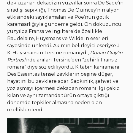
dek uzanan dekadizm yüzyıllar sonra De Sade’ın
sıradışı sapıklığı, Thomas De Quincey’nin afyon
etkisindeki sayıklamaları ve Poe’nun gotik
karamsarlığıyla gündeme geldi. On dokuzuncu
yüzyılda Fransa ve İngiltere’de özellikle
Baudelaire, Huysmans ve Wilde’ın eserleri
sayesinde ünlendi. Akımın belirleyici eseriyse J.-
K. Huysmans’ın Tersine romanıydı,
Dorian Gray’in
Portresi
’nde anılan Tersine’den “zehirli Fransız
romanı” diye söz ediliyordu. Kitabın kahramanı
Des Esseintes tensel zevklerin peşine düşer,
hayatını bu zevklere adar. Sapkınlık, şehvet ve
yozlaşmayı içermesi dekadan romanı ilgi çekici
kılan ve aynı zamanda türün ortaya çıktığı
dönemde tepkiler almasına neden olan
özelliklerdendi.