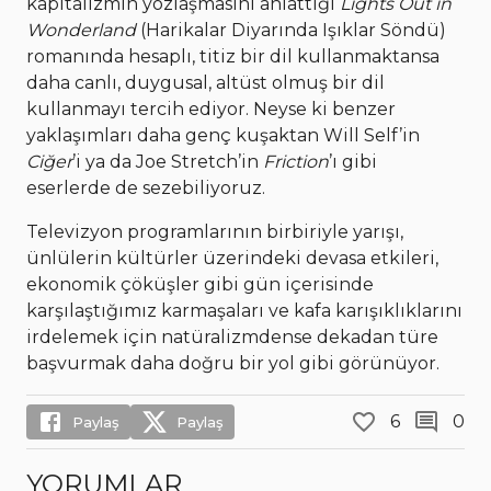
kapitalizmin yozlaşmasını anlattığı
Lights Out in
Wonderland
(Harikalar Diyarında Işıklar Söndü)
romanında hesaplı, titiz bir dil kullanmaktansa
daha canlı, duygusal, altüst olmuş bir dil
kullanmayı tercih ediyor. Neyse ki benzer
yaklaşımları daha genç kuşaktan Will Self’in
Ciğer
’i ya da Joe Stretch’in
Friction
’ı gibi
eserlerde de sezebiliyoruz.
Televizyon programlarının birbiriyle yarışı,
ünlülerin kültürler üzerindeki devasa etkileri,
ekonomik çöküşler gibi gün içerisinde
karşılaştığımız karmaşaları ve kafa karışıklıklarını
irdelemek için natüralizmdense dekadan türe
başvurmak daha doğru bir yol gibi görünüyor.
6
0
Paylaş
Paylaş
YORUMLAR