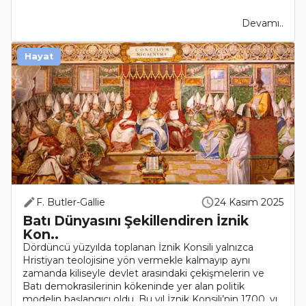
Devamı..
Hayat
F. Butler-Gallie
24 Kasım 2025
Batı Dünyasını Şekillendiren İznik
Kon..
Dördüncü yüzyılda toplanan İznik Konsili yalnızca
Hristiyan teolojisine yön vermekle kalmayıp aynı
zamanda kiliseyle devlet arasındaki çekişmelerin ve
Batı demokrasilerinin kökeninde yer alan politik
modelin başlangıcı oldu. Bu yıl İznik Konsili’nin 1700. yı..