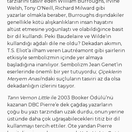
tarzlarını tasvir eden William Burroughs, Irvine
Welsh, Tony O'Neill, Richard Milward gibi
yazarlar olmakla beraber, Burroughs dışındakiler
genellikle kötü alışkanlıkların insan hayatını
altüst etmesine yoğunlaştı ve olabildiğince basit
bir dil kullandı. Peki Baudelaire ve Wilde’ın
kullandığı ağdalı dile ne oldu? Dekadan akımın,
T.S. Eliot’a ilham veren Lautréamont gibi şairlerin
etkisiyle sembolizmin içinde yer almaya
başladığına inanılıyor. Sembolizm Jean Genet’in
eserlerinde önemli bir yer tutuyordu;
Çiçeklerin
Meryem Anası
’ndaki suçluların tasviri az da olsa
dekadanlığın izlerini taşıyor.
Tanrı Vernon Little
ile 2003 Booker Ödülü’nü
kazanan DBC Pierre’e dek çağdaş yazarların
çoğu bu yazı tarzından uzak durdu, onun yerine
üstünde daha çok uğraşabilecekleri titiz bir dil
kullanmayı tercih ettiler. Öte yandan Pierre