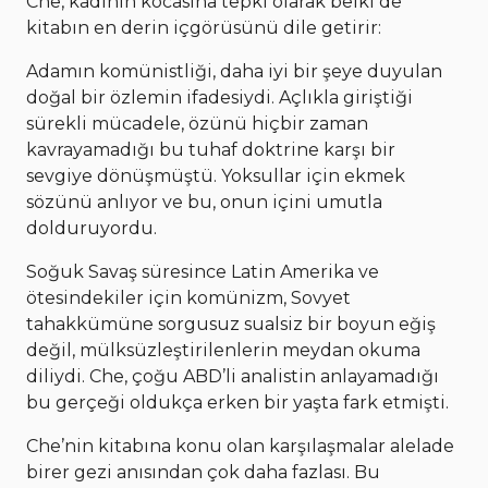
Che, kadının kocasına tepki olarak belki de
kitabın en derin içgörüsünü dile getirir:
Adamın komünistliği, daha iyi bir şeye duyulan
doğal bir özlemin ifadesiydi. Açlıkla giriştiği
sürekli mücadele, özünü hiçbir zaman
kavrayamadığı bu tuhaf doktrine karşı bir
sevgiye dönüşmüştü. Yoksullar için ekmek
sözünü anlıyor ve bu, onun içini umutla
dolduruyordu.
Soğuk Savaş süresince Latin Amerika ve
ötesindekiler için komünizm, Sovyet
tahakkümüne sorgusuz sualsiz bir boyun eğiş
değil, mülksüzleştirilenlerin meydan okuma
diliydi. Che, çoğu ABD’li analistin anlayamadığı
bu gerçeği oldukça erken bir yaşta fark etmişti.
Che’nin kitabına konu olan karşılaşmalar alelade
birer gezi anısından çok daha fazlası. Bu