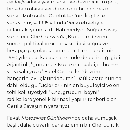
de Viaje
adıyla yayımlanan ve devrimcinin genç
bir adam olarak kendine özgü bir portresini
sunan Motosiklet Günlükleri’nin İngilizce
versiyonuysa 1995 yılında Verso etiketiyle
raflardaki yerini aldı. Batı medyası Soğuk Savaş
süresince Che Guevara’yı, Küba’nın devrim
sonrası politikalarının arkasındaki soğuk ve
hesapçı güç olarak tanımladı. Time dergisinin
1960 yılındaki kapak haberinde de belirttiği gibi
Arjantinli, “günümüz Küba’sının kalbi, ruhu, sesi
ve sakallı yüzü” Fidel Castro ile “devrim
hançerini avuçlarında tutan” Raúl Castro’nun da
dahil olduğu “üçler erkinin en büyüleyici ve en
tehlikeli üyesiydi.” Che, grubun “beyni”,
radikallere yönelik bir nasıl yapılır rehberi olan
Gerilla Savaşı’nın yazarıydı.
Fakat
Motosiklet Günlükleri
’nde daha yumuşak
başlı, daha duyarlı, daha az emin bir Che, politik