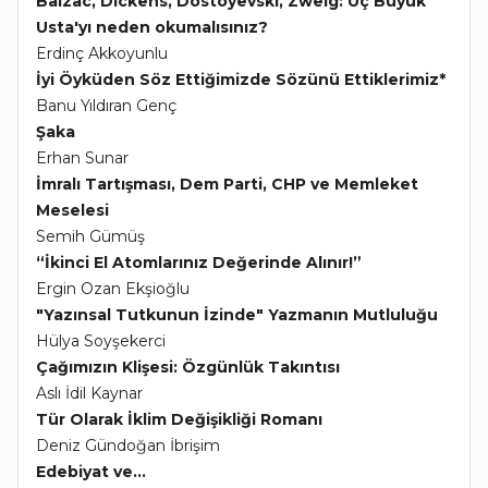
Balzac, Dickens, Dostoyevski, Zweig: Üç Büyük
Usta'yı neden okumalısınız?
Erdinç Akkoyunlu
İyi Öyküden Söz Ettiğimizde Sözünü Ettiklerimiz*
Banu Yıldıran Genç
Şaka
Erhan Sunar
İmralı Tartışması, Dem Parti, CHP ve Memleket
Meselesi
Semih Gümüş
“İkinci El Atomlarınız Değerinde Alınır!”
Ergin Ozan Ekşioğlu
"Yazınsal Tutkunun İzinde" Yazmanın Mutluluğu
Hülya Soyşekerci
Çağımızın Klişesi: Özgünlük Takıntısı
Aslı İdil Kaynar
Tür Olarak İklim Değişikliği Romanı
Deniz Gündoğan İbrişim
Edebiyat ve...