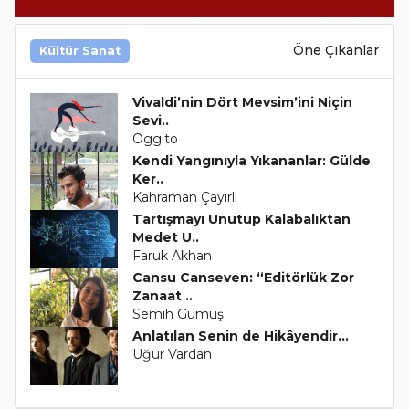
Öne Çıkanlar
Kültür Sanat
Vivaldi’nin Dört Mevsim’ini Niçin
Sevi..
Oggito
Kendi Yangınıyla Yıkananlar: Gülde
Ker..
Kahraman Çayırlı
Tartışmayı Unutup Kalabalıktan
Medet U..
Faruk Akhan
Cansu Canseven: “Editörlük Zor
Zanaat ..
Semih Gümüş
Anlatılan Senin de Hikâyendir...
Uğur Vardan