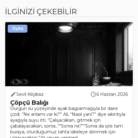
İLGİNİZİ ÇEKEBİLİR
Öykü
Sevil Kılçıksız
6 Haziran 2026
Çöpçü Balığı
Durgun su yüzeyinde ayak başparmağıyla bir daire
çizdi. “Ne anlamı var ki?” Ali, “Nasıl yani?” diye sıkıntıyla
ayağıyla suyu itti. “Çalışacaksın, gitmek için
çabalayacaksın, sonra…"“Sonra ne?”“Sonra da işte tam
buraya, oturduğumuz tahta iskeleye dönmek için
uğraşacaksın.”Ali cevap vermed..