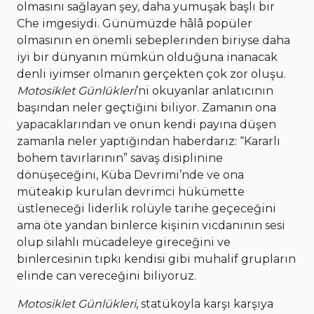
olmasını sağlayan şey, daha yumuşak başlı bir
Che imgesiydi. Günümüzde hâlâ popüler
olmasının en önemli sebeplerinden biriyse daha
iyi bir dünyanın mümkün olduğuna inanacak
denli iyimser olmanın gerçekten çok zor oluşu.
Motosiklet Günlükleri
’ni okuyanlar anlatıcının
başından neler geçtiğini biliyor. Zamanın ona
yapacaklarından ve onun kendi payına düşen
zamanla neler yaptığından haberdarız: “Kararlı
bohem tavırlarının” savaş disiplinine
dönüşeceğini, Küba Devrimi’nde ve ona
müteakip kurulan devrimci hükümette
üstleneceği liderlik rolüyle tarihe geçeceğini
ama öte yandan binlerce kişinin vicdanının sesi
olup silahlı mücadeleye gireceğini ve
binlercesinin tıpkı kendisi gibi muhalif grupların
elinde can vereceğini biliyoruz.
Motosiklet Günlükleri
, statükoyla karşı karşıya