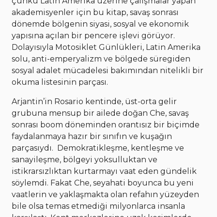
çünkü Latin Amerika üzerine çalışmalar yapan
akademisyenler için bu kitap, savaş sonrası
dönemde bölgenin siyasi, sosyal ve ekonomik
yapısına açılan bir pencere işlevi görüyor.
Dolayısıyla Motosiklet Günlükleri, Latin Amerika
solu, anti-emperyalizm ve bölgede süregiden
sosyal adalet mücadelesi bakımından nitelikli bir
okuma listesinin parçası.
Arjantin’in Rosario kentinde, üst-orta gelir
grubuna mensup bir ailede doğan Che, savaş
sonrası boom döneminden orantısız bir biçimde
faydalanmaya hazır bir sınıfın ve kuşağın
parçasıydı. Demokratikleşme, kentleşme ve
sanayileşme, bölgeyi yoksulluktan ve
istikrarsızlıktan kurtarmayı vaat eden gündelik
söylemdi. Fakat Che, seyahati boyunca bu yeni
vaatlerin ve yaklaşmakta olan refahın yüzeyden
bile olsa temas etmediği milyonlarca insanla