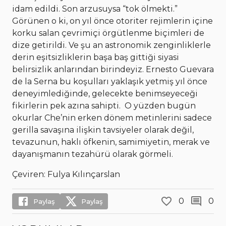
idam edildi. Son arzusuysa “tok ölmekti.”
Görünen o ki, on yıl önce otoriter rejimlerin içine
korku salan çevrimiçi örgütlenme biçimleri de
dize getirildi. Ve şu an astronomik zenginliklerle
derin eşitsizliklerin başa baş gittiği siyasi
belirsizlik anlarından birindeyiz. Ernesto Guevara
de la Serna bu koşulları yaklaşık yetmiş yıl önce
deneyimlediğinde, gelecekte benimseyeceği
fikirlerin pek azına sahipti. O yüzden bugün
okurlar Che’nin erken dönem metinlerini sadece
gerilla savaşına ilişkin tavsiyeler olarak değil,
tevazunun, haklı öfkenin, samimiyetin, merak ve
dayanışmanın tezahürü olarak görmeli.
Çeviren: Fulya Kılınçarslan
0
0
Paylaş
Paylaş