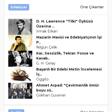
Öne Çıkanlar
Edebiyat
D. H. Lawrence "Tilki" Öyküsü
Üzerine ..
Irmak Erkan
Mazarin Mavisi ve Edebiyatçının İşi:
P..
Nilgün Çelik
Kar, Sessizlik, Tekrar: Fosse ve
Kavab..
G. H. Geray
Başarılı Bir Edebi Metin İncelemesi
İç..
Oggito
Ahmet Arpad: "Çevirmenlik ömür
boyu sü..
Gökhan Güvener