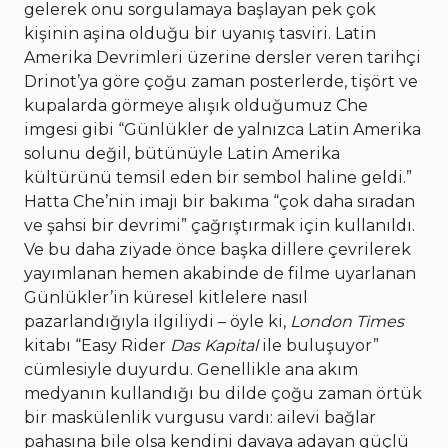
gelerek onu sorgulamaya başlayan pek çok
kişinin aşina olduğu bir uyanış tasviri. Latin
Amerika Devrimleri üzerine dersler veren tarihçi
Drinot’ya göre çoğu zaman posterlerde, tişört ve
kupalarda görmeye alışık olduğumuz Che
imgesi gibi “Günlükler de yalnızca Latin Amerika
solunu değil, bütünüyle Latin Amerika
kültürünü temsil eden bir sembol haline geldi.”
Hatta Che’nin imajı bir bakıma “çok daha sıradan
ve şahsi bir devrimi” çağrıştırmak için kullanıldı.
Ve bu daha ziyade önce başka dillere çevrilerek
yayımlanan hemen akabinde de filme uyarlanan
Günlükler’in küresel kitlelere nasıl
pazarlandığıyla ilgiliydi – öyle ki,
London Times
kitabı “Easy Rider
Das Kapital
ile buluşuyor”
cümlesiyle duyurdu. Genellikle ana akım
medyanın kullandığı bu dilde çoğu zaman örtük
bir maskülenlik vurgusu vardı: ailevi bağlar
pahasına bile olsa kendini davaya adayan güçlü