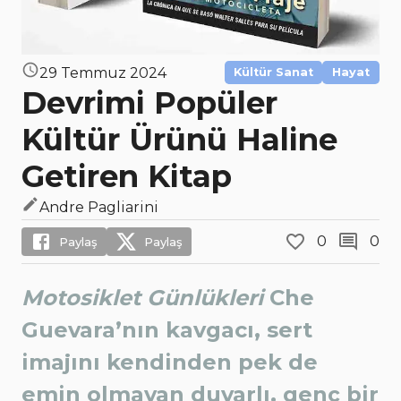
29 Temmuz 2024
Kültür Sanat
Hayat
Devrimi Popüler
Kültür Ürünü Haline
Getiren Kitap
Andre Pagliarini
0
0
Paylaş
Paylaş
Motosiklet Günlükleri
Che
Guevara’nın kavgacı, sert
imajını kendinden pek de
emin olmayan duyarlı, genç bir