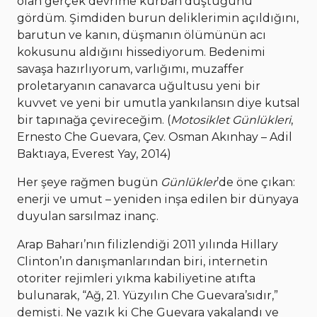
olan gerçek devrime kurban düştüğünü
gördüm. Şimdiden burun deliklerimin açıldığını,
barutun ve kanın, düşmanın ölümünün acı
kokusunu aldığını hissediyorum. Bedenimi
savaşa hazırlıyorum, varlığımı, muzaffer
proletaryanın canavarca uğultusu yeni bir
kuvvet ve yeni bir umutla yankılansın diye kutsal
bir tapınağa çevireceğim. (
Motosiklet Günlükleri
,
Ernesto Che Guevara, Çev. Osman Akınhay – Adil
Baktıaya, Everest Yay, 2014)
Her şeye rağmen bugün
Günlükler
’de öne çıkan:
enerji ve umut – yeniden inşa edilen bir dünyaya
duyulan sarsılmaz inanç.
Arap Baharı’nın filizlendiği 2011 yılında Hillary
Clinton’ın danışmanlarından biri, internetin
otoriter rejimleri yıkma kabiliyetine atıfta
bulunarak, “Ağ, 21. Yüzyılın Che Guevara’sıdır,”
demişti. Ne yazık ki Che Guevara yakalandı ve