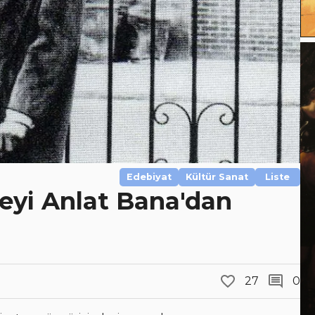
Edebiyat
Kültür Sanat
Liste
eyi Anlat Bana'dan
27
0