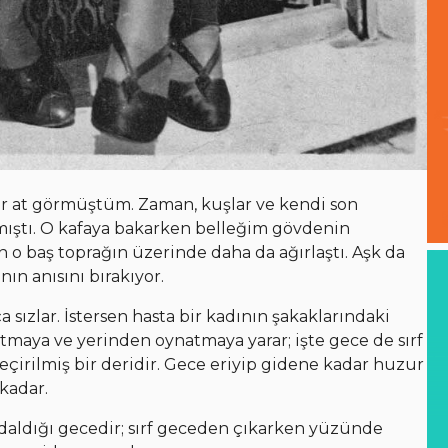
ir at görmüştüm. Zaman, kuşlar ve kendi son
ıştı. O kafaya bakarken belleğim gövdenin
n o baş toprağın üzerinde daha da ağırlaştı. Aşk da
nın anısını bırakıyor.
ızlar. İstersen hasta bir kadının şakaklarındaki
latmaya ve yerinden oynatmaya yarar; işte gece de sırf
çirilmiş bir deridir. Gece eriyip gidene kadar huzur
kadar.
in daldığı gecedir; sırf geceden çıkarken yüzünde