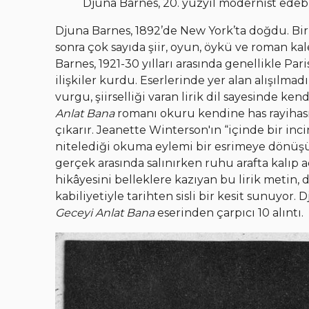
Djuna Barnes, 20. yüzyıl modernist edebi
Djuna Barnes, 1892’de New York’ta doğdu. Bir 
sonra çok sayıda şiir, oyun, öykü ve roman ka
Barnes, 1921-30 yılları arasında genellikle Pari
ilişkiler kurdu. Eserlerinde yer alan alışılmadı
vurgu, şiirselliği varan lirik dil sayesinde 
Anlat Bana
romanı okuru kendine has rayihasıy
çıkarır. Jeanette Winterson'ın “içinde bir inc
nitelediği okuma eylemi bir esrimeye dönüşür
gerçek arasında salınırken ruhu arafta kalıp
hikâyesini belleklere kazıyan bu lirik metin
kabiliyetiyle tarihten sisli bir kesit sunuyor
Geceyi Anlat Bana
eserinden çarpıcı 10 alıntı.