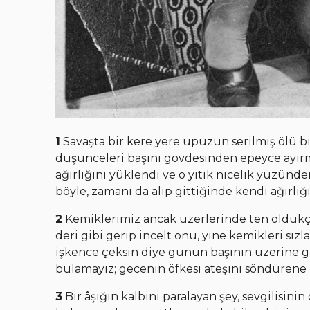
1
Savaşta bir kere yere upuzun serilmiş ölü b
düşünceleri başını gövdesinden epeyce ayırm
ağırlığını yüklendi ve o yitik nicelik yüzünde
böyle, zamanı da alıp gittiğinde kendi ağırlığı
2
Kemiklerimiz ancak üzerlerinde ten oldukça s
deri gibi gerip incelt onu, yine kemikleri sız
işkence çeksin diye günün başının üzerine ge
bulamayız; gecenin öfkesi ateşini söndürene 
3
Bir âşığın kalbini paralayan şey, sevgilisin