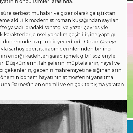
yatının öncü isimleri arasında.
süre serbest muhabir ve çizer olarak çalıştıktan
leme aldı. İlk modernist roman kuşağından sayılan
s’te yaşadı, oradaki sanatçı ve yazar çevresiyle
k karakterler, cinsel yönelim çeşitliliğine yaptığı
kendi döneminde özgün bir yer edindi. Onun
Geceyi
la sarhoş eder, ıstırabın derinlerinden bir inci
inin eridiği kadehten şarap içmek gibi” sözleriyle
. Düşkünlerin, fahişelerin, müptelaların, hayal ve
 acı çekenlerin, gecenin mahremiyetine sığınanların
, dönemin bohem hayatının atmosferini yansıtma
. Djuna Barnes’ın en önemli ve en çok tartışma yaratan