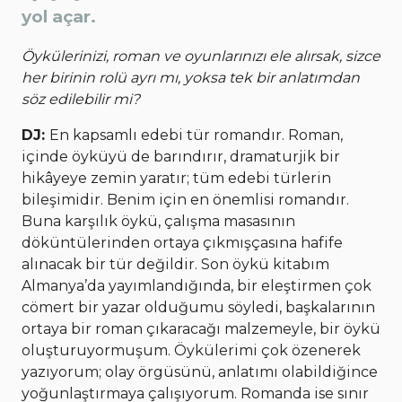
yol açar.
Öykülerinizi, roman ve oyunlarınızı ele alırsak, sizce
her birinin rolü ayrı mı, yoksa tek bir anlatımdan
söz edilebilir mi?
DJ:
En kapsamlı edebi tür romandır. Roman,
içinde öyküyü de barındırır, dramaturjik bir
hikâyeye zemin yaratır; tüm edebi türlerin
bileşimidir. Benim için en önemlisi romandır.
Buna karşılık öykü, çalışma masasının
döküntülerinden ortaya çıkmışçasına hafife
alınacak bir tür değildir. Son öykü kitabım
Almanya’da yayımlandığında, bir eleştirmen çok
cömert bir yazar olduğumu söyledi, başkalarının
ortaya bir roman çıkaracağı malzemeyle, bir öykü
oluşturuyormuşum. Öykülerimi çok özenerek
yazıyorum; olay örgüsünü, anlatımı olabildiğince
yoğunlaştırmaya çalışıyorum. Romanda ise sınır