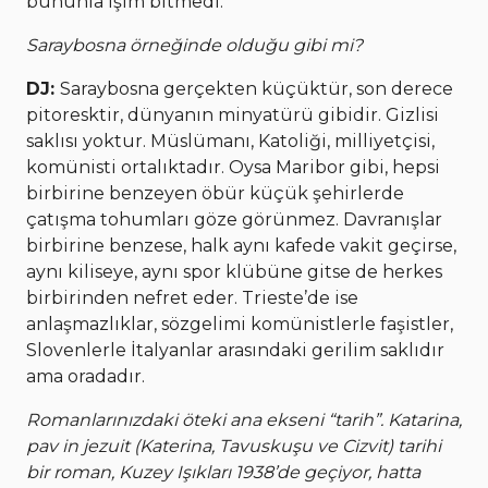
bununla işim bitmedi.
Saraybosna örneğinde olduğu gibi mi?
DJ:
Saraybosna gerçekten küçüktür, son derece
pitoresktir, dünyanın minyatürü gibidir. Gizlisi
saklısı yoktur. Müslümanı, Katoliği, milliyetçisi,
komünisti ortalıktadır. Oysa Maribor gibi, hepsi
birbirine benzeyen öbür küçük şehirlerde
çatışma tohumları göze görünmez. Davranışlar
birbirine benzese, halk aynı kafede vakit geçirse,
aynı kiliseye, aynı spor klübüne gitse de herkes
birbirinden nefret eder. Trieste’de ise
anlaşmazlıklar, sözgelimi komünistlerle faşistler,
Slovenlerle İtalyanlar arasındaki gerilim saklıdır
ama oradadır.
Romanlarınızdaki öteki ana ekseni “tarih”. Katarina,
pav in jezuit (Katerina, Tavuskuşu ve Cizvit) tarihi
bir roman, Kuzey Işıkları 1938’de geçiyor, hatta