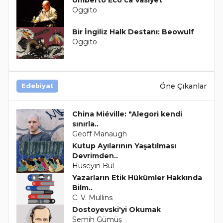
Umberto Eco'ca Vasiyet
Oggito
Bir İngiliz Halk Destanı: Beowulf
Oggito
Öne Çıkanlar
Edebiyat
China Miéville: "Alegori kendi
sınırla..
Geoff Manaugh
Kutup Ayılarının Yaşatılması
Devrimden..
Hüseyin Bul
Yazarların Etik Hükümler Hakkında
Bilm..
C. V. Mullins
Dostoyevski'yi Okumak
Semih Gümüş