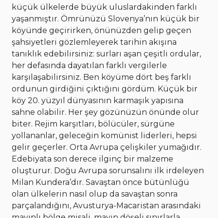
küçük ülkelerde büyük uluslardakinden farklı
yaşanmıştır. Ömrünüzü Slovenya’nın küçük bir
köyünde geçirirken, önünüzden gelip geçen
şahsiyetleri gözlemleyerek tarihin akışına
tanıklık edebilirsiniz: surları aşan çeşitli ordular,
her defasında dayatılan farklı vergilerle
karşılaşabilirsiniz. Ben köyüme dört beş farklı
ordunun girdiğini çıktığını gördüm. Küçük bir
köy 20. yüzyıl dünyasının karmaşık yapısına
sahne olabilir. Her şey gözünüzün önünde olur
biter. Rejim karşıtları, bölücüler, sürgüne
yollananlar, geleceğin komünist liderleri, hepsi
gelir geçerler. Orta Avrupa çelişkiler yumağıdır.
Edebiyata son derece ilginç bir malzeme
oluşturur. Doğu Avrupa sorunsalını ilk irdeleyen
Milan Kundera’dır. Savaştan önce bütünlüğü
olan ülkelerin nasıl olup da savaştan sonra
parçalandığını, Avusturya-Macaristan arasındaki
mayınlı bölge misali, mayın döşeli sınırlarla