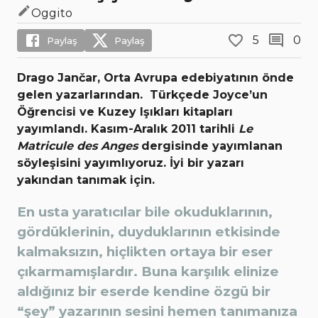
Oggito
5
0
Paylaş
Paylaş
Drago Jančar, Orta Avrupa edebiyatının önde
gelen yazarlarından. Türkçede Joyce’un
Öğrencisi ve Kuzey Işıkları kitapları
yayımlandı. Kasım-Aralık 2011 tarihli
Le
Matricule des Anges
dergisinde yayımlanan
söyleşisini yayımlıyoruz. İyi bir yazarı
yakından tanımak için.
En usta yaratıcılar bile okuduklarının,
gördüklerinin, duyduklarının etkisinde
kalmaksızın, hiçlikten ortaya bir eser
çıkarmamışlardır. Buna karşılık elinize
aldığınız bir eserde kendine özgü bir
“şey” yazarının sesini hemen tanımanıza