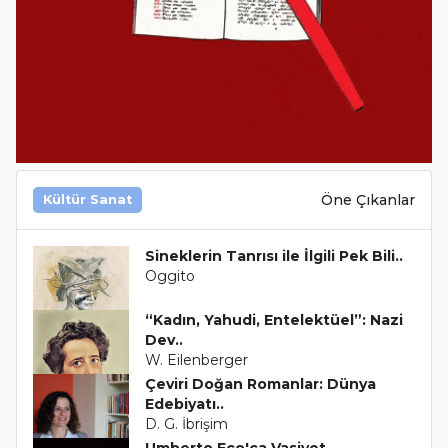
Öne Çıkanlar
Kültür Sanat
Sineklerin Tanrısı ile İlgili Pek Bili..
Oggito
“Kadın, Yahudi, Entelektüel”: Nazi
Dev..
W. Eilenberger
Çeviri Doğan Romanlar: Dünya
Edebiyatı..
D. G. İbrişim