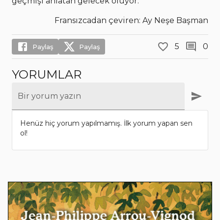
geçmişi anlatan gelecek oluyor.
Fransızcadan çeviren: Ay Neşe Başman
5
0
Paylaş
Paylaş
YORUMLAR
Bir yorum yazın
Henüz hiç yorum yapılmamış. İlk yorum yapan sen
ol!