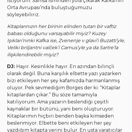
istiyorum. Samsa isminden yola çıkarak Kafka’nın
Orta Avrupası’nda buluştuğumuzu
söyleyebiliriz.
Kitaplarınızın her birinin elinden tutan bir vaftiz
babası olduğunu varsayabilir miyiz? Kuzey
Işıkları’nınki Kafka ise, Zvenenje v glavi’i Buzatti’yle,
Veliki briljantni valček’i Camus’yle ya da Sartre’la
ilişkilendirebilir miyiz?
DJ:
Hayır. Kesinlikle hayır. En azından bilinçli
olarak değil. Buna karşılık elbette yazı yazarken
bizi etkileyen her şey kafamızda harmanlanmış
oluyor. Pek sevmediğim Borges der ki: “Kitaplar
kitaplardan çıkar.” Bu söze tamamıyla
katılıyorum. Ama yazarın beslendiği çeşitli
kaynaklar bir bütünü, yani beni oluşturuyor.
Kitaplarımın hiçbiri benden başka kimseden
beslenmiyor. Elbette beni etkileyen her şey
yazdığım kitapta yerini bulur. En usta yaratıcılar