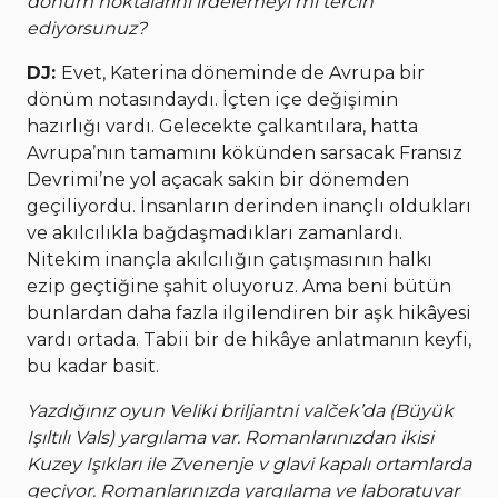
dönüm noktalarını irdelemeyi mi tercih
ediyorsunuz?
DJ:
Evet, Katerina döneminde de Avrupa bir
dönüm notasındaydı. İçten içe değişimin
hazırlığı vardı. Gelecekte çalkantılara, hatta
Avrupa’nın tamamını kökünden sarsacak Fransız
Devrimi’ne yol açacak sakin bir dönemden
geçiliyordu. İnsanların derinden inançlı oldukları
ve akılcılıkla bağdaşmadıkları zamanlardı.
Nitekim inançla akılcılığın çatışmasının halkı
ezip geçtiğine şahit oluyoruz. Ama beni bütün
bunlardan daha fazla ilgilendiren bir aşk hikâyesi
vardı ortada. Tabii bir de hikâye anlatmanın keyfi,
bu kadar basit.
Yazdığınız oyun Veliki briljantni valček’da (Büyük
Işıltılı Vals) yargılama var. Romanlarınızdan ikisi
Kuzey Işıkları ile Zvenenje v glavi kapalı ortamlarda
geçiyor. Romanlarınızda yargılama ve laboratuvar