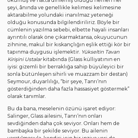
okumuş ve hatta dinlemiş olduğu hemen her
şeyi, ânında ve genellikle kelimesi kelimesine
aktarabilme yolundaki inanılmaz yeteneği
olduğu konusunda bilgilendiriliriz. Böyle bir
cümlenin yazılma sebebi, elbette hayali insanları
ayrıntılı olarak öne çıkarmaktansa, okuyucunun
zihnine, makul bir kıskançlığın eşlik ettiği kör bir
tapınma duygusu işlemektir.
Yükseltin Tavan
Kirişini Ustalar
kitabında (Glass külliyatının en
iyisi: gizemli bir berraklığa sahip büyüleyici bir
sonla bütünleşen sihirli ve muazzam bir destan)
Seymour, duyarlılığı, “bir şeye, Tanrı’nın
gösterdiğinden daha fazla hassasiyet göstermek”
olarak tanımlar.
Bu da bana, meselenin özünü işaret ediyor:
Salinger, Glass ailesini, Tanrı’nın onları
sevdiğinden daha çok seviyor. Onları hem de
bambaşka bir şekilde seviyor. Bu ailenin