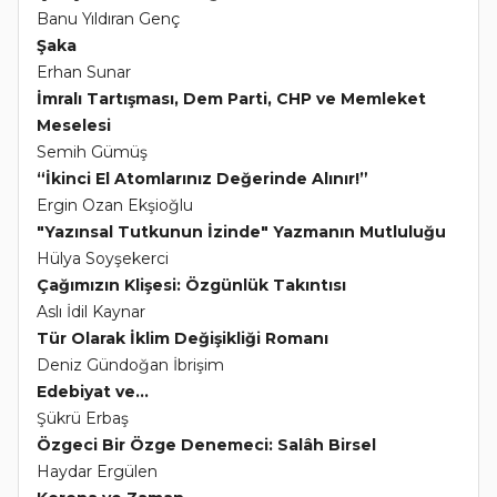
Banu Yıldıran Genç
Şaka
Erhan Sunar
İmralı Tartışması, Dem Parti, CHP ve Memleket
Meselesi
Semih Gümüş
“İkinci El Atomlarınız Değerinde Alınır!”
Ergin Ozan Ekşioğlu
"Yazınsal Tutkunun İzinde" Yazmanın Mutluluğu
Hülya Soyşekerci
Çağımızın Klişesi: Özgünlük Takıntısı
Aslı İdil Kaynar
Tür Olarak İklim Değişikliği Romanı
Deniz Gündoğan İbrişim
Edebiyat ve...
Şükrü Erbaş
Özgeci Bir Özge Denemeci: Salâh Birsel
Haydar Ergülen