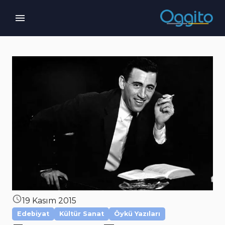
19 Kasım 2015
Edebiyat
Kültür Sanat
Öykü Yazıları