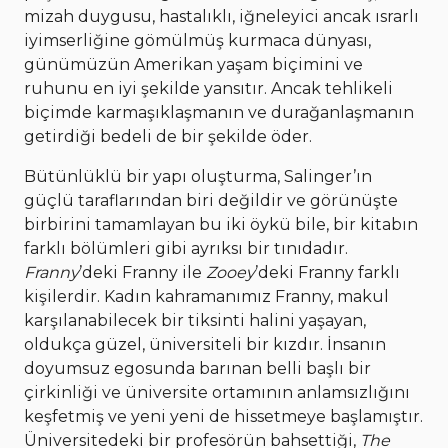
mizah duygusu, hastalıklı, iğneleyici ancak ısrarlı
iyimserliğine gömülmüş kurmaca dünyası,
günümüzün Amerikan yaşam biçimini ve
ruhunu en iyi şekilde yansıtır. Ancak tehlikeli
biçimde karmaşıklaşmanın ve durağanlaşmanın
getirdiği bedeli de bir şekilde öder.
Bütünlüklü bir yapı oluşturma, Salinger’ın
güçlü taraflarından biri değildir ve görünüşte
birbirini tamamlayan bu iki öykü bile, bir kitabın
farklı bölümleri gibi ayrıksı bir tınıdadır.
Franny
’deki Franny ile
Zooey
’deki Franny farklı
kişilerdir. Kadın kahramanımız Franny, makul
karşılanabilecek bir tiksinti halini yaşayan,
oldukça güzel, üniversiteli bir kızdır. İnsanın
doyumsuz egosunda barınan belli başlı bir
çirkinliği ve üniversite ortamının anlamsızlığını
keşfetmiş ve yeni yeni de hissetmeye başlamıştır.
Üniversitedeki bir profesörün bahsettiği,
The