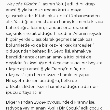
Way of a Pilgrim
(Hacının Yolu) adlı dini kitap
aracılığıyla bu durumdan kurtulmaya
çalışmaktadır. Kitabı okulun kütüphanesinden
alır. Yazdığı bir mektubun hamiş kısmında kısaca
bahsettiği ailesinin, standart orta-üst sınıf
seçkinlerine ait olduğu hissedilir. Ailenin soyadı
hiçbir yerde Glass olarak geçmez ancak bazı
bölümlerde –o da bir kez– “erkek kardeşleri”
olduğundan bahsedilir. Sevgilisi, ahmak ve
bencildir ancak tam anlamıyla itici birisi de
değildir; fizikselliği oldukça can sıkıcı bir boyuta
ulaşan aşkı aracılığıyla Franny’nin “içine
ulaşmak” için beceriksizce hamleler yapar.
Nihayetinde sonlara doğru, belki de
dikkatsizlikten, kızın hamile olduğuna dair bir
ipucu ortaya atılır.
Diğer yandan
Zooey
öyküsündeki Franny ise,
radyoda yayımlanan “Akıllı Bir Çocuk” adlı çocuk