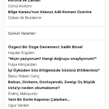
Korona ve Zaman
Gönül Kıvılcım
Bilge Karasu’nun Kılavuz Adlı Romanı Üzerine
Özkan Ali Bozdemir
Günün Yazarları
Özgeci Bir Özge Denemeci: Salâh Birsel
Haydar Ergülen
“Niçin yazıyorum? Hangi doğruyu onaylıyorum?"
Fulya Kılınçarslan
İyi Öyküden Söz Ettiğimizde Sözünü Ettiklerimiz*
Banu Yıldıran Genç
Balzac, Dickens, Dostoyevski, Zweig: Üç Büyük
Usta'yı neden okumalısınız?
Erdinç Akkoyunlu
Yeni Bir Evrim Kapımızı Çalarken...
Uğur Vardan