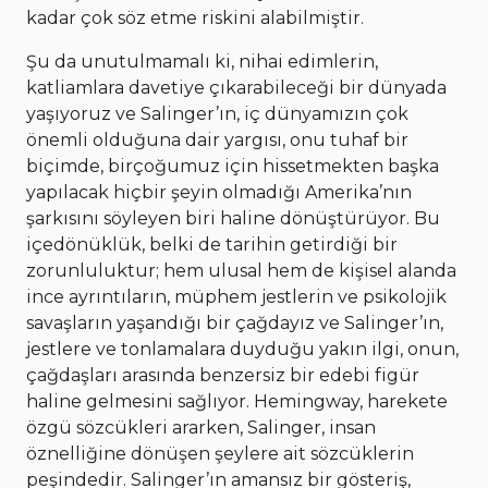
kadar çok söz etme riskini alabilmiştir.
Şu da unutulmamalı ki, nihai edimlerin,
katliamlara davetiye çıkarabileceği bir dünyada
yaşıyoruz ve Salinger’ın, iç dünyamızın çok
önemli olduğuna dair yargısı, onu tuhaf bir
biçimde, birçoğumuz için hissetmekten başka
yapılacak hiçbir şeyin olmadığı Amerika’nın
şarkısını söyleyen biri haline dönüştürüyor. Bu
içedönüklük, belki de tarihin getirdiği bir
zorunluluktur; hem ulusal hem de kişisel alanda
ince ayrıntıların, müphem jestlerin ve psikolojik
savaşların yaşandığı bir çağdayız ve Salinger’ın,
jestlere ve tonlamalara duyduğu yakın ilgi, onun,
çağdaşları arasında benzersiz bir edebi figür
haline gelmesini sağlıyor. Hemingway, harekete
özgü sözcükleri ararken, Salinger, insan
öznelliğine dönüşen şeylere ait sözcüklerin
peşindedir. Salinger’ın amansız bir gösteriş,