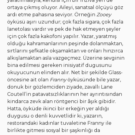
yaratılmasıyla, kendisi için bir inziva yeri de
ortaya çıkmış oluyor. Aileyi, sanatsal ölçüyü göz
ardı etme pahasına seviyor. Örneğin
Zooey
öyküsü aşırı uzundur; çok fazla sigara, çok fazla
lanetolası vardır ve pek de hak etmeyen şeyler
için çok fazla kakofoni yapılır. Yazar, yaratmış
olduğu kahramanlarının peşinde dolanmaktan,
sırtlarını şefkatle okşamaktan ve onları hınzırca
alkışlamaktan asla vazgeçmez. Üzerine sevginin
bina edilmesi gereken inisiyatif dugusunu
okuyucunun elinden alır. Net bir şekilde Glass-
öncesine ait olan
Franny
öyküsünde bile yazar,
donuk bir gözlemciden ziyade, zavallı Lane
Coutell’in patavatsızlıklarının her ayrıntısından
kindarca zevk alan röntgenci bir âşık gibidir.
Hatta, öyküde ikinci bir erkeğin yer aldığı
duygusu o denli kuvvetlidir ki, yazarın,
restorandaki kadınlar tuvaletine Franny ile
birlikte gitmesi sosyal bir şaşkınlığı da