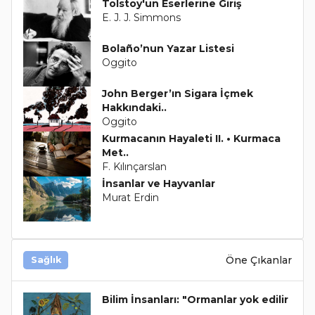
Tolstoy'un Eserlerine Giriş
E. J. J. Simmons
Bolaño’nun Yazar Listesi
Oggito
John Berger’ın Sigara İçmek
Hakkındaki..
Oggito
Kurmacanın Hayaleti II. • Kurmaca
Met..
F. Kılınçarslan
İnsanlar ve Hayvanlar
Murat Erdin
Öne Çıkanlar
Sağlık
Bilim İnsanları: "Ormanlar yok edilir
..