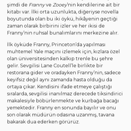
şimdi de
Franny
ve
Zooey
’nin kendilerine ait bir
kitabı var. İlki orta uzunlukta, diğeriyse novella
boyutunda olan bu iki öykü, hikâyenin geçtiği
zaman olarak birbirini izler ve her ikisi de
Franny’nin ruhsal bunalımlarını merkezine alır.
İlk öyküde Franny, Princeton’da yapılması
muhtemel Yale maçını izlemek için, kızlara özel
olan üniversitesinden kalkıp trenle bu şehre
gelir. Sevgilisi Lane Coutell’le birlikte bir
restorana gider ve oradayken Franny’nin, sadece
keyifsiz değil aynı zamanda hasta olduğu da
ortaya çıkar. Kendisini ifade etmeye çalıştığı
sıralarda, sevgilisi inanılmaz derecede tiksindirici
makalesiyle böbürlenmekte ve kurbağa bacağı
yemektedir. Franny en sonunda bayılır ve onu
son olarak müdürün odasına uzanmış, tavana
bakarak dua ederken görürüz.