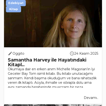
Edebiyat
Kitap
Oggito
24 Kasım 2025
Samantha Harvey ile Hayatındaki
Kitapl..
Okumaya dair en erken anım Michelle Magorian’ın İyi
Geceler Bay Tom isimli kitabı. Bu kitabı unutacağımı
sanmam. Kendi başıma okuduğum ve bana rahatsızlık
veren ilk kitaptı. Acıyla, ihmalle ve ıstırapla dolu ama
aynı zamanda beraberinde muazzam bir neza..
Devamı..