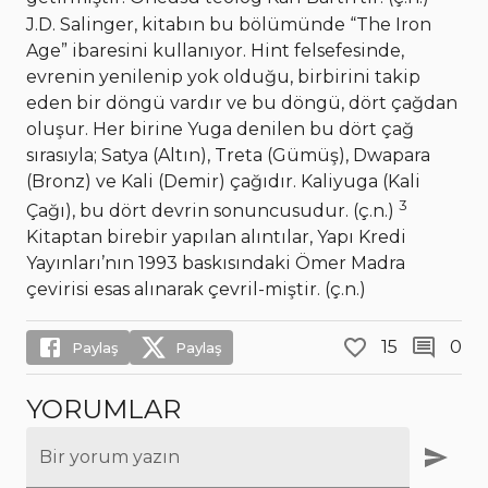
J.D. Salinger, kitabın bu bölümünde “The Iron
Age” ibaresini kullanıyor. Hint felsefesinde,
evrenin yenilenip yok olduğu, birbirini takip
eden bir döngü vardır ve bu döngü, dört çağdan
oluşur. Her birine Yuga denilen bu dört çağ
sırasıyla; Satya (Altın), Treta (Gümüş), Dwapara
(Bronz) ve Kali (Demir) çağıdır. Kaliyuga (Kali
3
Çağı), bu dört devrin sonuncusudur. (ç.n.)
Kitaptan birebir yapılan alıntılar, Yapı Kredi
Yayınları’nın 1993 baskısındaki Ömer Madra
çevirisi esas alınarak çevril-miştir. (ç.n.)
15
0
Paylaş
Paylaş
YORUMLAR
Bir yorum yazın