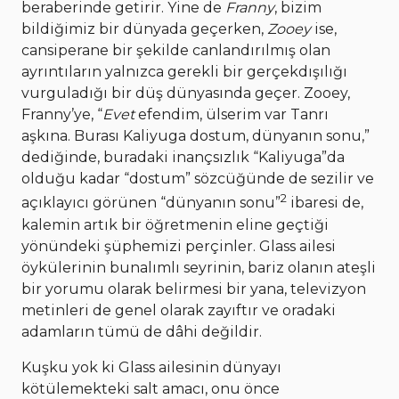
beraberinde getirir. Yine de
Franny
, bizim
bildiğimiz bir dünyada geçerken,
Zooey
ise,
cansiperane bir şekilde canlandırılmış olan
ayrıntıların yalnızca gerekli bir gerçekdışılığı
vurguladığı bir düş dünyasında geçer. Zooey,
Franny’ye, “
Evet
efendim, ülserim var Tanrı
aşkına. Burası Kaliyuga dostum, dünyanın sonu,”
dediğinde, buradaki inançsızlık “Kaliyuga”da
olduğu kadar “dostum” sözcüğünde de sezilir ve
2
açıklayıcı görünen “dünyanın sonu”
ibaresi de,
kalemin artık bir öğretmenin eline geçtiği
yönündeki şüphemizi perçinler. Glass ailesi
öykülerinin bunalımlı seyrinin, bariz olanın ateşli
bir yorumu olarak belirmesi bir yana, televizyon
metinleri de genel olarak zayıftır ve oradaki
adamların tümü de dâhi değildir.
Kuşku yok ki Glass ailesinin dünyayı
kötülemekteki salt amacı, onu önce