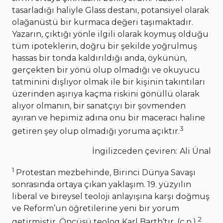
tasarladığı haliyle Glass destanı, potansiyel olarak
olağanüstü bir kurmaca değeri taşımaktadır.
Yazarın, çıktığı yönle ilgili olarak koymuş olduğu
tüm ipoteklerin, doğru bir şekilde yoğrulmuş
hassas bir tonda kaldırıldığı anda, öykünün,
gerçekten bir yönü olup olmadığı ve okuyucu
tatminini dışlıyor olmak ile bir kişinin takıntıları
üzerinden aşırıya kaçma riskini gönüllü olarak
alıyor olmanın, bir sanatçıyı bir şovmenden
ayıran ve hepimiz adına onu bir maceracı haline
3
getiren şey olup olmadığı yoruma açıktır.
İngilizceden çeviren:
Ali Ünal
1
Protestan mezbehinde, Birinci Dünya Savaşı
sonrasında ortaya çıkan yaklaşım. 19. yüzyılın
liberal ve bireysel teoloji anlayışına karşı doğmuş
ve Reform’un öğretilerine yeni bir yorum
2
getirmiştir. Öncüsü teolog Karl Barth’tır. (ç.n.)