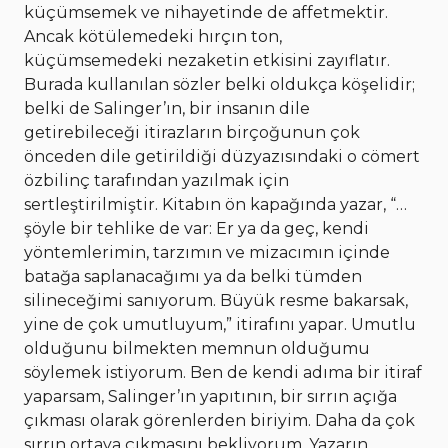
küçümsemek ve nihayetinde de affetmektir.
Ancak kötülemedeki hırçın ton,
küçümsemedeki nezaketin etkisini zayıflatır.
Burada kullanılan sözler belki oldukça köşelidir;
belki de Salinger’ın, bir insanın dile
getirebileceği itirazların birçoğunun çok
önceden dile getirildiği düzyazısındaki o cömert
özbilinç tarafından yazılmak için
sertleştirilmiştir. Kitabın ön kapağında yazar, “…
şöyle bir tehlike de var: Er ya da geç, kendi
yöntemlerimin, tarzımın ve mizacımın içinde
batağa saplanacağımı ya da belki tümden
silineceğimi sanıyorum. Büyük resme bakarsak,
yine de çok umutluyum,” itirafını yapar. Umutlu
olduğunu bilmekten memnun olduğumu
söylemek istiyorum. Ben de kendi adıma bir itiraf
yaparsam, Salinger’ın yapıtının, bir sırrın açığa
çıkması olarak görenlerden biriyim. Daha da çok
sırrın ortaya çıkmasını bekliyorum. Yazarın