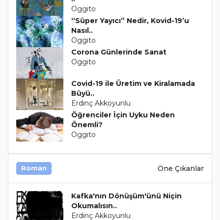
Oggito
“Süper Yayıcı” Nedir, Kovid-19’u
Nasıl..
Oggito
Corona Günlerinde Sanat
Oggito
Covid-19 ile Üretim ve Kiralamada
Büyü..
Erdinç Akkoyunlu
Öğrenciler İçin Uyku Neden
Önemli?
Oggito
Öne Çıkanlar
Roman
Kafka'nın Dönüşüm'ünü Niçin
Okumalısın..
Erdinç Akkoyunlu