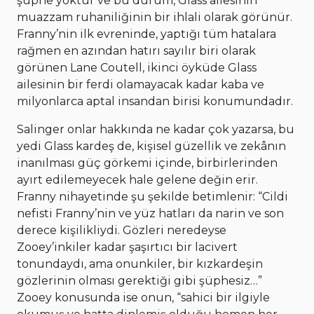
şüphe yoktur ve bu durum, Glass ailesinin
muazzam ruhaniliğinin bir ihlali olarak görünür.
Franny’nin ilk evreninde, yaptığı tüm hatalara
rağmen en azından hatırı sayılır biri olarak
görünen Lane Coutell, ikinci öyküde Glass
ailesinin bir ferdi olamayacak kadar kaba ve
milyonlarca aptal insandan birisi konumundadır.
Salinger onlar hakkında ne kadar çok yazarsa, bu
yedi Glass kardeş de, kişisel güzellik ve zekânın
inanılması güç görkemi içinde, birbirlerinden
ayırt edilemeyecek hale gelene değin erir.
Franny nihayetinde şu şekilde betimlenir: “Cildi
nefisti Franny’nin ve yüz hatları da narin ve son
derece kişilikliydi. Gözleri neredeyse
Zooey’inkiler kadar şaşırtıcı bir lacivert
tonundaydı, ama onunkiler, bir kızkardeşin
gözlerinin olması gerektiği gibi şüphesiz…”
Zooey konusunda ise onun, “sahici bir ilgiyle