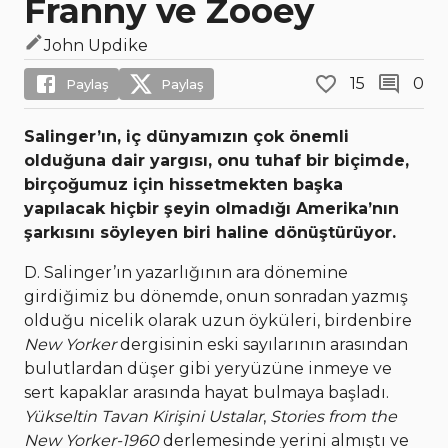
Franny ve Zooey
John Updike
15
0
Paylaş
Paylaş
Salinger’ın, iç dünyamızın çok önemli
olduğuna dair yargısı, onu tuhaf bir biçimde,
birçoğumuz için hissetmekten başka
yapılacak hiçbir şeyin olmadığı Amerika’nın
şarkısını söyleyen biri haline dönüştürüyor.
D. Salinger’ın yazarlığının ara dönemine
girdiğimiz bu dönemde, onun sonradan yazmış
olduğu nicelik olarak uzun öyküleri, birdenbire
New Yorker
dergisinin eski sayılarının arasından
bulutlardan düşer gibi yeryüzüne inmeye ve
sert kapaklar arasında hayat bulmaya başladı.
Yükseltin Tavan Kirişini Ustalar
,
Stories from the
New Yorker-1960
derlemesinde yerini almıştı ve