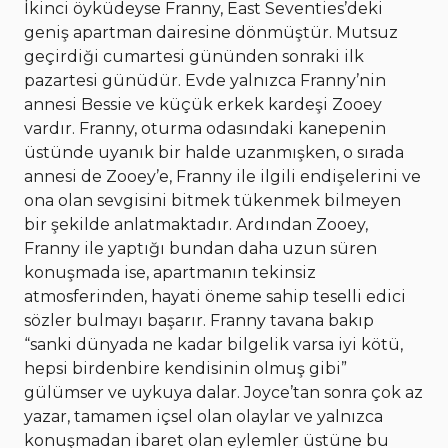
İkinci öyküdeyse Franny, East Seventies’deki
geniş apartman dairesine dönmüştür. Mutsuz
geçirdiği cumartesi gününden sonraki ilk
pazartesi günüdür. Evde yalnızca Franny’nin
annesi Bessie ve küçük erkek kardeşi Zooey
vardır. Franny, oturma odasındaki kanepenin
üstünde uyanık bir halde uzanmışken, o sırada
annesi de Zooey’e, Franny ile ilgili endişelerini ve
ona olan sevgisini bitmek tükenmek bilmeyen
bir şekilde anlatmaktadır. Ardından Zooey,
Franny ile yaptığı bundan daha uzun süren
konuşmada ise, apartmanın tekinsiz
atmosferinden, hayati öneme sahip teselli edici
sözler bulmayı başarır. Franny tavana bakıp
“sanki dünyada ne kadar bilgelik varsa iyi kötü,
hepsi birdenbire kendisinin olmuş gibi”
gülümser ve uykuya dalar. Joyce’tan sonra çok az
yazar, tamamen içsel olan olaylar ve yalnızca
konuşmadan ibaret olan eylemler üstüne bu