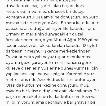
çok katlı Toki apartmanları, kuzeyde,
duvarlarında haç işareti olan boş bir konak,
restore edilir edilmez silinecek bir detay.
Konağın Kurtuluş Camisi’ne dönüştürülen Surp
Asdvadzadzin (Meryem Ana) Ermeni katedralinin
papazına ait olduğu biliniyor. Bu katedral için,
Ermeni mimarisinin dünyadaki en güzel
örneklerinden biri, diyor Murad Ağbi. 1980 yılına
kadar cezaevi olarak kullanılan katedral 12 eylül
darbesinin meşhur işkence merkezlerinden.
Duvarlarında siyah beyaz taşların mükemmel
uyumu göze çarpıyor. Ermeni inancına göre
kiliseye girenlerin yüzlerine güneş vurması için
yapılan ana kapı batıya açılıyor. Katedralin yüz
metre ilerisinde Aziz Bedros kilisesi bulunuyor.
Orası da kültür merkezine dönüştürülmüş,
eskiden bir kilise olduğuna dair izler silinmiş. Bir
başka memlekette bu kadar kültür merkezi var
mı bilmiyorum, ama geçmişiyle barışmayan bir