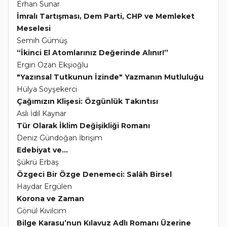
Erhan Sunar
İmralı Tartışması, Dem Parti, CHP ve Memleket
Meselesi
Semih Gümüş
“İkinci El Atomlarınız Değerinde Alınır!”
Ergin Ozan Ekşioğlu
"Yazınsal Tutkunun İzinde" Yazmanın Mutluluğu
Hülya Soyşekerci
Çağımızın Klişesi: Özgünlük Takıntısı
Aslı İdil Kaynar
Tür Olarak İklim Değişikliği Romanı
Deniz Gündoğan İbrişim
Edebiyat ve...
Şükrü Erbaş
Özgeci Bir Özge Denemeci: Salâh Birsel
Haydar Ergülen
Korona ve Zaman
Gönül Kıvılcım
Bilge Karasu’nun Kılavuz Adlı Romanı Üzerine