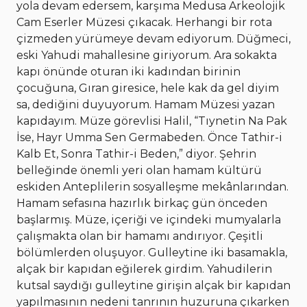
yola devam edersem, karşıma Medusa Arkeolojik
Cam Eserler Müzesi çıkacak. Herhangi bir rota
çizmeden yürümeye devam ediyorum. Düğmeci,
eski Yahudi mahallesine giriyorum. Ara sokakta
kapı önünde oturan iki kadından birinin
çocuğuna, Gıran giresice, hele kak da gel diyim
sa, dediğini duyuyorum. Hamam Müzesi yazan
kapıdayım. Müze görevlisi Halil, “Tıynetin Na Pak
İse, Hayr Umma Sen Germabeden. Önce Tathir-i
Kalb Et, Sonra Tathir-i Beden,” diyor. Şehrin
belleğinde önemli yeri olan hamam kültürü
eskiden Anteplilerin sosyalleşme mekânlarından.
Hamam sefasına hazırlık birkaç gün önceden
başlarmış. Müze, içeriği ve içindeki mumyalarla
çalışmakta olan bir hamamı andırıyor. Çeşitli
bölümlerden oluşuyor. Gulleytine iki basamakla,
alçak bir kapıdan eğilerek girdim. Yahudilerin
kutsal saydığı gulleytine girişin alçak bir kapıdan
yapılmasının nedeni tanrının huzuruna çıkarken