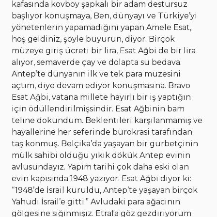
kafasında kovboy şapkalı bir adam destursuz
başlıyor konuşmaya, Ben, dünyayı ve Türkiye’yi
yönetenlerin yapamadığını yapan Amele Esat,
hoş geldiniz, şöyle buyurun, diyor. Birçok
müzeye giriş ücreti bir lira, Esat Ağbi de bir lira
alıyor, semaverde çay ve dolapta su bedava.
Antep’te dünyanın ilk ve tek para müzesini
açtım, diye devam ediyor konuşmasına. Bravo
Esat Ağbi, vatana millete hayırlı bir iş yaptığın
için ödüllendirilmişsindir. Esat Ağbinin bam
teline dokundum. Beklentileri karşılanmamış ve
hayallerine her seferinde bürokrasi tarafından
taş konmuş. Belçika’da yaşayan bir gurbetçinin
mülk sahibi olduğu yıkık dökük Antep evinin
avlusundayız. Yapım tarihi çok daha eski olan
evin kapısında 1948 yazıyor. Esat Ağbi diyor ki:
“1948’de İsrail kuruldu, Antep’te yaşayan birçok
Yahudi İsrail’e gitti.” Avludaki para ağacının
gölgesine sığınmışız. Etrafa göz gezdiriyorum