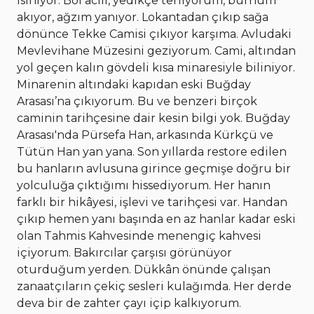
ısınıyor. Bol acılı, yedikçe terliyorum, burnum
akıyor, ağzım yanıyor. Lokantadan çıkıp sağa
dönünce Tekke Camisi çıkıyor karşıma. Avludaki
Mevlevihane Müzesini geziyorum. Cami, altından
yol geçen kalın gövdeli kısa minaresiyle biliniyor.
Minarenin altındaki kapıdan eski Buğday
Arasası’na çıkıyorum. Bu ve benzeri birçok
caminin tarihçesine dair kesin bilgi yok. Buğday
Arasası'nda Pürsefa Han, arkasında Kürkçü ve
Tütün Han yan yana. Son yıllarda restore edilen
bu hanların avlusuna girince geçmişe doğru bir
yolculuğa çıktığımı hissediyorum. Her hanın
farklı bir hikâyesi, işlevi ve tarihçesi var. Handan
çıkıp hemen yanı başında en az hanlar kadar eski
olan Tahmis Kahvesinde menengiç kahvesi
içiyorum. Bakırcılar çarşısı görünüyor
oturduğum yerden. Dükkân önünde çalışan
zanaatçıların çekiç sesleri kulağımda. Her derde
deva bir de zahter çayı içip kalkıyorum.