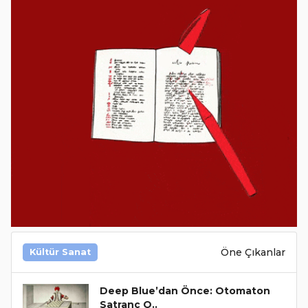
Öne Çıkanlar
Kültür Sanat
Deep Blue’dan Önce: Otomaton
Satranç O..