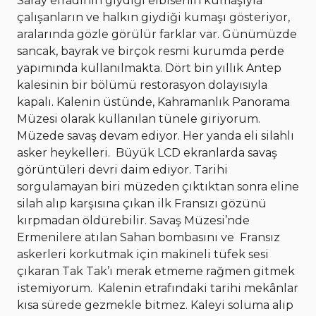
Saray efradının giydiği elbisenin kumaşıyla
çalışanların ve halkın giydiği kumaşı gösteriyor,
aralarında gözle görülür farklar var. Günümüzde
sancak, bayrak ve birçok resmi kurumda perde
yapımında kullanılmakta. Dört bin yıllık Antep
kalesinin bir bölümü restorasyon dolayısıyla
kapalı. Kalenin üstünde, Kahramanlık Panorama
Müzesi olarak kullanılan tünele giriyorum.
Müzede savaş devam ediyor. Her yanda eli silahlı
asker heykelleri. Büyük LCD ekranlarda savaş
görüntüleri devri daim ediyor. Tarihi
sorgulamayan biri müzeden çıktıktan sonra eline
silah alıp karşısına çıkan ilk Fransızı gözünü
kırpmadan öldürebilir. Savaş Müzesi’nde
Ermenilere atılan Sahan bombasını ve Fransız
askerleri korkutmak için makineli tüfek sesi
çıkaran Tak Tak’ı merak etmeme rağmen gitmek
istemiyorum.
Kalenin etrafındaki tarihi mekânlar
kısa sürede gezmekle bitmez. Kaleyi soluma alıp