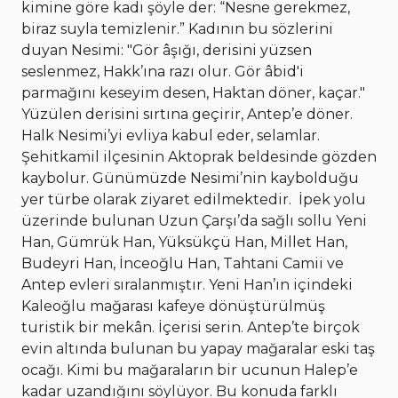
kimine göre kadı şöyle der: “Nesne gerekmez,
biraz suyla temizlenir.” Kadının bu sözlerini
duyan Nesimi: "Gör âşığı, derisini yüzsen
seslenmez, Hakk’ına razı olur. Gör âbid'i
parmağını keseyim desen, Haktan döner, kaçar."
Yüzülen derisini sırtına geçirir, Antep’e döner.
Halk Nesimi’yi evliya kabul eder, selamlar.
Şehitkamil ilçesinin Aktoprak beldesinde gözden
kaybolur. Günümüzde Nesimi’nin kaybolduğu
yer türbe olarak ziyaret edilmektedir.
İpek yolu
üzerinde bulunan Uzun Çarşı’da sağlı sollu Yeni
Han, Gümrük Han, Yüksükçü Han, Millet Han,
Budeyri Han, İnceoğlu Han, Tahtani Camii ve
Antep evleri sıralanmıştır. Yeni Han’ın içindeki
Kaleoğlu mağarası kafeye dönüştürülmüş
turistik bir mekân. İçerisi serin. Antep’te birçok
evin altında bulunan bu yapay mağaralar eski taş
ocağı. Kimi bu mağaraların bir ucunun Halep’e
kadar uzandığını söylüyor. Bu konuda farklı