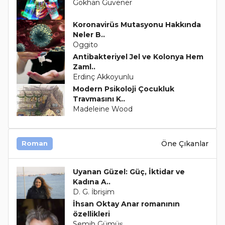
Gökhan Güvener
Koronavirüs Mutasyonu Hakkında
Neler B..
Oggito
Antibakteriyel Jel ve Kolonya Hem
Zaml..
Erdinç Akkoyunlu
Modern Psikoloji Çocukluk
Travmasını K..
Madeleine Wood
Öne Çıkanlar
Roman
Uyanan Güzel: Güç, İktidar ve
Kadına A..
D. G. İbrişim
İhsan Oktay Anar romanının
özellikleri
Semih Gümüş