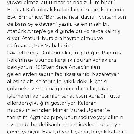
yuvası olmaz. Zulüm tarlasında zulüm biter.”
Bağdat Kafe olarak kullanılan konağın kapısında
Eski Ermenice, “Ben sana nasıl davranıyorsam sen
de bana öyle davran” yazılı. Kafenin sahibi,
Atatürk Antep’e geldiğinde bu konakta kalmış,
diyor. Atatürk buralara hayran olmuş ve
nüfusunu, Bey Mahallesi’ne
kaydettirmiş. Dinlenmek için girdiğim Papirüs
Kafe’nin avlusunda karşılıklı duran konaklara
bakıyorum. 1915’ten önce Antep’in ileri
gelenlerden sabun fabrikası sahibi Nazaretyan
ailesine ait. Konağın içi yıkık dökük, çatısı
çökmek üzere, ama gömme dolaplar, tavan
işlemeleri ve resimler, sanat eseri konağın usta
ellerden çıktığını gösteriyor. Kafenin
müdavimlerinden Mimar Murad Uçaner’le
tanıştım. Ağzında pipo, uzun saçlı ve yaşı ellinin
üzerinde bir delikanlı. Ermeniceden Türkçeye
çeviri yapıyor. Hayır, diyor Uçaner, birçok kafenin