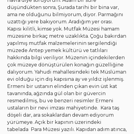
havra diye soruyorum. Adam bir süre
düşündükten sonra, Şurada tarihi bir bina var,
ama ne olduğunu bilmiyorum, diyor. Parmağını
uzattığı yere bakıyorum. Aradığım yer orası.
Kapısı kilitli, kimse yok. Mutfak Müzesi hamam
müzesine birkaç metre uzaklıkta. Çoğu bakırdan
yapılmış mutfak malzemelerinin sergilendiği
müzede Antep yemek kültürü ve tatlıları
hakkında bilgi veriliyor. Müzenin içindekilerden
çok müzeye dönüştürülen konağın güzelliğine
dalıyorum. Yahudi mahallesindeki tek Müslüman
evi olduğu için dış kapısına ay ve yıldız işlenmiş.
Ermeni bir ustanın elinden çıkan evin üst kat
tavanında, ağzında gül olan bir güvercin
resmedilmiş, bu ve benzeri resimler Ermeni
ustaların bir nevi imzası mahiyetinde.
Kara taş
döşeli dar, ara sokaklardan devam ediyorum
yürümeye. Açık bir kapının üzerindeki
tabelada Para Müzesi yazılı. Kapıdan adım atınca,