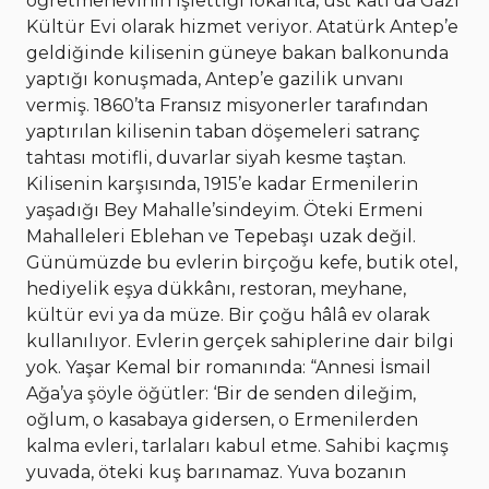
öğretmenevinin işlettiği lokanta, üst katı da Gazi
Kültür Evi olarak hizmet veriyor. Atatürk Antep’e
geldiğinde kilisenin güneye bakan balkonunda
yaptığı konuşmada, Antep’e gazilik unvanı
vermiş. 1860’ta Fransız misyonerler tarafından
yaptırılan kilisenin taban döşemeleri satranç
tahtası motifli, duvarlar siyah kesme taştan.
Kilisenin karşısında, 1915’e kadar Ermenilerin
yaşadığı Bey Mahalle’sindeyim. Öteki Ermeni
Mahalleleri Eblehan ve Tepebaşı uzak değil.
Günümüzde bu evlerin birçoğu kefe, butik otel,
hediyelik eşya dükkânı, restoran, meyhane,
kültür evi ya da müze. Bir çoğu hâlâ ev olarak
kullanılıyor. Evlerin gerçek sahiplerine dair bilgi
yok. Yaşar Kemal bir romanında: “Annesi İsmail
Ağa’ya şöyle öğütler: ‘Bir de senden dileğim,
oğlum, o kasabaya gidersen, o Ermenilerden
kalma evleri, tarlaları kabul etme. Sahibi kaçmış
yuvada, öteki kuş barınamaz. Yuva bozanın