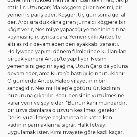
dönemin muktedirleri tarafından sevilmez, takip
ettirilir. Uzunçarşı’da köşgere girer Nesimi, bir
yemeni sipariş eder. Köşger, Üç gün sonra gel al,
der. Ardı sıra dükkâna giren jurnalci köşgere bir
kâğıt verir, Nesimi’ye yapacağı yemeninin altına
koyması için, ayrıca para. Yemenicilik Antep’te
altı asırdır devam eden deri ayakkabı zanaatı.
Hollywood yapımı dönem filmlerinde kullanılan
birçok yemeni Antep’te yapılıyor. Nesimi
yemenisini geçirir ayağına, Uzun Çarşı’da yoluna
devam eder, ama Kuran’a bastığı için tutuklanır.
O günlerde Antep, Halep vilayetinin bir
sancağıdır. Nesimi Halep’e götürülür, kadının
huzuruna çıkarılır. Kadı, derisinin yüzülmesine
karar verir ve şöyle der: “Bunun kanı mundardır,
bir uzva damlarsa o uzvun kesilmesi gerekir.”
Derisi yüzülmeye başlanınca bir katre kan
kadının parmaklarına sıçrar. Halk fetvayı
uygulamak ister. Kimi rivayete göre kadı kaçar,