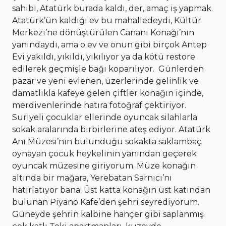
sahibi, Atatürk burada kaldı, der, amaç iş yapmak.
Atatürk’ün kaldığı ev bu mahalledeydi, Kültür
Merkezi’ne dönüştürülen Canani Konağı’nın
yanındaydı, ama o ev ve onun gibi birçok Antep
Evi yakıldı, yıkıldı, yıkılıyor ya da kötü restore
edilerek geçmişle bağı koparılıyor.
Günlerden
pazar ve yeni evlenen, üzerlerinde gelinlik ve
damatlıkla kafeye gelen çiftler konağın içinde,
merdivenlerinde hatıra fotoğraf çektiriyor.
Suriyeli çocuklar ellerinde oyuncak silahlarla
sokak aralarında birbirlerine ateş ediyor. Atatürk
Anı Müzesi’nin bulunduğu sokakta saklambaç
oynayan çocuk heykelinin yanından geçerek
oyuncak müzesine giriyorum. Müze konağın
altında bir mağara, Yerebatan Sarnıcı’nı
hatırlatıyor bana. Üst katta konağın üst katından
bulunan Piyano Kafe’den şehri seyrediyorum.
Güneyde şehrin kalbine hançer gibi saplanmış