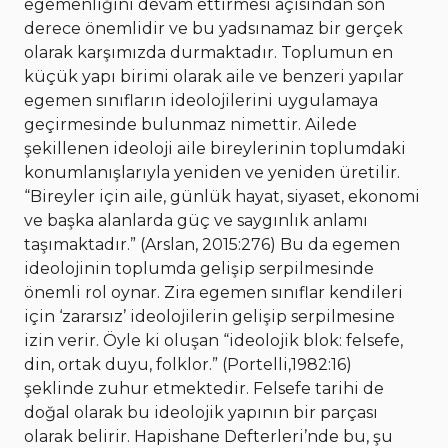
egemenliğini devam ettirmesi açısından son
derece önemlidir ve bu yadsınamaz bir gerçek
olarak karşımızda durmaktadır. Toplumun en
küçük yapı birimi olarak aile ve benzeri yapılar
egemen sınıfların ideolojilerini uygulamaya
geçirmesinde bulunmaz nimettir. Ailede
şekillenen ideoloji aile bireylerinin toplumdaki
konumlanışlarıyla yeniden ve yeniden üretilir.
“Bireyler için aile, günlük hayat, siyaset, ekonomi
ve başka alanlarda güç ve saygınlık anlamı
taşımaktadır.” (Arslan, 2015:276) Bu da egemen
ideolojinin toplumda gelişip serpilmesinde
önemli rol oynar. Zira egemen sınıflar kendileri
için ‘zararsız’ ideolojilerin gelişip serpilmesine
izin verir. Öyle ki oluşan “ideolojik blok: felsefe,
din, ortak duyu, folklor.” (Portelli,1982:16)
şeklinde zuhur etmektedir. Felsefe tarihi de
doğal olarak bu ideolojik yapının bir parçası
olarak belirir. Hapishane Defterleri’nde bu, şu