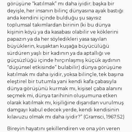
görüşüne “katılmak” mı daha iyidir; başka bir
deyişle, her insanın bilinç dünyasına ayak bastığı
anda kendini içinde bulduğu şu sayısız
toplumsal takımlardan birinin (ki bu dünya
kişinin köyü ya da kasabası olabilir ve köklerini
papazın ya da her söyledikleri yasa sayılan
büyüklerin, kuşaktan kuşağa büyücülüğü
sürdüren yaşlı bir kadının ya da aptallığı ve
güçsüzlüğü içinde hırçınlaşmış küçük aydının
“düşünsel etkisinde” bulabilir) dünya görüşüne
katılmak mı daha iyidir, yoksa bilinçle, tek başına
eleştirel bir tutumla yani kendi kafa çabasıyla
dünya görüşünü kurmak mı, kişisel çaba alanını
seçmek mi, dünya tarihinin oluşumuna etken
olarak katılmak mı, kişiliğine dışarıdan vurulmuş
damgayı kabul edecek yerde, kendi kendisinin
kılavuzu olmak mı daha iyidir?” (Gramsci, 1967:52)
Bireyin hayatını şekillendiren ve ona yön veren