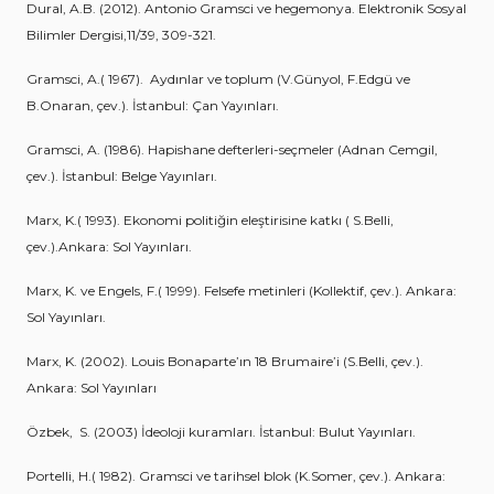
Dural, A.B. (2012). Antonio Gramsci ve hegemonya. Elektronik Sosyal
Bilimler Dergisi,11/39, 309-321.
Gramsci, A.( 1967). Aydınlar ve toplum (V.Günyol, F.Edgü ve
B.Onaran, çev.). İstanbul: Çan Yayınları.
Gramsci, A. (1986). Hapishane defterleri-seçmeler (Adnan Cemgil,
çev.). İstanbul: Belge Yayınları.
Marx, K.( 1993). Ekonomi politiğin eleştirisine katkı ( S.Belli,
çev.).Ankara: Sol Yayınları.
Marx, K. ve Engels, F.( 1999). Felsefe metinleri (Kollektif, çev.). Ankara:
Sol Yayınları.
Marx, K. (2002). Louis Bonaparte’ın 18 Brumaire’i (S.Belli, çev.).
Ankara: Sol Yayınları
Özbek, S. (2003) İdeoloji kuramları. İstanbul: Bulut Yayınları.
Portelli, H.( 1982). Gramsci ve tarihsel blok (K.Somer, çev.). Ankara: