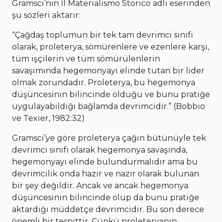
Gramsci’nin İl Materialismo Storico adlı eserinden
şu sözleri aktarır:
“Çağdaş toplumun bir tek tam devrimci sınıfı
olarak, proleterya, sömürenlere ve ezenlere karşı,
tüm işçilerin ve tüm sömürülenlerin
savaşımında hegemonyayı elinde tutan bir lider
olmak zorundadır. Proleterya, bu hegemonya
düşüncesinin bilincinde olduğu ve bunu pratiğe
uygulayabildiği bağlamda devrimcidir.” (Bobbio
ve Texier, 1982:32)
Gramsci’ye göre proleterya çağın bütünüyle tek
devrimci sınıfı olarak hegemonya savaşında,
hegemonyayı elinde bulundurmalıdır ama bu
devrimcilik onda hazır ve nazır olarak bulunan
bir şey değildir. Ancak ve ancak hegemonya
düşüncesinin bilincinde olup da bunu pratiğe
aktardığı müddetçe devrimcidir. Bu son derece
önemli bir tespittir. Çünkü proleteryanın