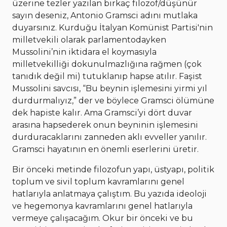
üzerine tezler yazılan birkaç filozof/düşünür
sayın deseniz, Antonio Gramsci adını mutlaka
duyarsınız. Kurduğu İtalyan Komünist Partisi'nin
milletvekili olarak parlamentodayken
Mussolini’nin iktidara el koymasıyla
milletvekilliği dokunulmazlığına rağmen (çok
tanıdık değil mi) tutuklanıp hapse atılır. Faşist
Mussolini savcısı, “Bu beynin işlemesini yirmi yıl
durdurmalıyız,” der ve böylece Gramsci ölümüne
dek hapiste kalır. Ama Gramsci’yi dört duvar
arasına hapsederek onun beyninin işlemesini
durduracaklarını zanneden aklı evveller yanılır.
Gramsci hayatının en önemli eserlerini üretir.
Bir önceki metinde filozofun yapı, üstyapı, politik
toplum ve sivil toplum kavramlarını genel
hatlarıyla anlatmaya çalıştım. Bu yazıda ideoloji
ve hegemonya kavramlarını genel hatlarıyla
vermeye çalışacağım. Okur bir önceki ve bu