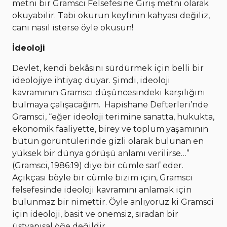
metni bir Gramsci Felsefesine Giriş metni olarak
okuyabilir. Tabi okurun keyfinin kahyası değiliz,
canı nasıl isterse öyle okusun!
İdeoloji
Devlet, kendi bekâsını sürdürmek için belli bir
ideolojiye ihtiyaç duyar. Şimdi, ideoloji
kavramının Gramsci düşüncesindeki karşılığını
bulmaya çalışacağım. Hapishane Defterleri’nde
Gramsci, “eğer ideoloji terimine sanatta, hukukta,
ekonomik faaliyette, birey ve toplum yaşamının
bütün görüntülerinde gizli olarak bulunan en
yüksek bir dünya görüşü anlamı verilirse…”
(Gramsci, 1986:19) diye bir cümle sarf eder.
Açıkçası böyle bir cümle bizim için, Gramsci
felsefesinde ideoloji kavramını anlamak için
bulunmaz bir nimettir. Öyle anlıyoruz ki Gramsci
için ideoloji, basit ve önemsiz, sıradan bir
üstyapısal öğe değildir.