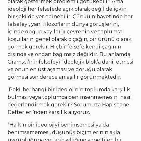
olarak göstermek problemli gözükebilir. Ama
ideoloji her felsefede açık olarak değil de içkin
bir şekilde yer edinebilir. Çünkü nihayetinde her
felsefeyi, yani filozofların dünya görüşlerini,
içinde doğup yayıldığı çevrenin ve toplumsal
koşulların, genel olarak o çağın, bir ürünü olarak
görmek gerekir. Hiçbir felsefe kendi çağının
dışında ve ondan bağımsız değildir. Bu anlamda
Gramsci’nin felsefeyi ‘ideolojik blok’a dahil etmesi
ve onun en üst aşaması ve doruğu olarak
görmesi son derece anlaşılır görünmektedir.
Peki, herhangi bir ideolojinin toplumda karşılık
bulması veya toplumca benimsenmemesini nasıl
değerlendirmek gerekir? Sorumuza Hapishane
Defterleri’nden karşılık alıyoruz.
“Halkın bir ideolojiyi benimsemesi ya da
benimsememesi, düşünüş biçimlerinin akla
uygunluğuna ve tarihselliğine yöneltilen bir