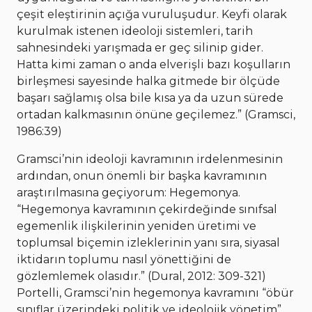
çeşit eleştirinin açığa vuruluşudur. Keyfi olarak
kurulmak istenen ideoloji sistemleri, tarih
sahnesindeki yarışmada er geç silinip gider.
Hatta kimi zaman o anda elverişli bazı koşulların
birleşmesi sayesinde halka gitmede bir ölçüde
başarı sağlamış olsa bile kısa ya da uzun sürede
ortadan kalkmasının önüne geçilemez.” (Gramsci,
1986:39)
Gramsci’nin ideoloji kavramının irdelenmesinin
ardından, onun önemli bir başka kavramının
araştırılmasına geçiyorum: Hegemonya.
“Hegemonya kavramının çekirdeğinde sınıfsal
egemenlik ilişkilerinin yeniden üretimi ve
toplumsal biçemin izleklerinin yanı sıra, siyasal
iktidarın toplumu nasıl yönettiğini de
gözlemlemek olasıdır.” (Dural, 2012: 309-321)
Portelli, Gramsci’nin hegemonya kavramını “öbür
sınıflar üzerindeki politik ve ideolojik yönetim”