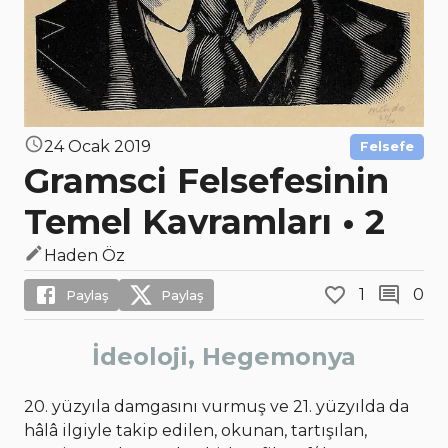
24 Ocak 2019
Felsefe
Gramsci Felsefesinin
Temel Kavramları • 2
Haden Öz
1
0
Paylaş
Paylaş
İdeoloji, Hegemonya
20. yüzyıla damgasını vurmuş ve 21. yüzyılda da
hâlâ ilgiyle takip edilen, okunan, tartışılan,