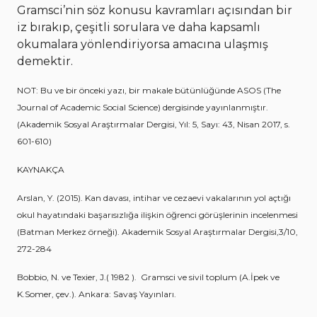
Gramsci’nin söz konusu kavramları açısından bir
iz bırakıp, çeşitli sorulara ve daha kapsamlı
okumalara yönlendiriyorsa amacına ulaşmış
demektir.
NOT: Bu ve bir önceki yazı, bir makale bütünlüğünde ASOS (The
Journal of Academic Social Science) dergisinde yayınlanmıştır.
(Akademik Sosyal Araştırmalar Dergisi, Yıl: 5, Sayı: 43, Nisan 2017, s.
601-610)
KAYNAKÇA
Arslan, Y. (2015). Kan davası, intihar ve cezaevi vakalarının yol açtığı
okul hayatındaki başarısızlığa ilişkin öğrenci görüşlerinin incelenmesi
(Batman Merkez örneği). Akademik Sosyal Araştırmalar Dergisi,3/10,
272-284
Bobbio, N. ve Texier, J.( 1982 ). Gramsci ve sivil toplum (A.İpek ve
K.Somer, çev.). Ankara: Savaş Yayınları.