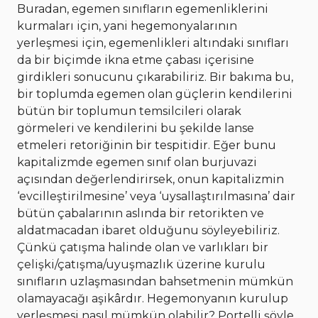
Buradan, egemen sınıfların egemenliklerini
kurmaları için, yani hegemonyalarının
yerleşmesi için, egemenlikleri altındaki sınıfları
da bir biçimde ikna etme çabası içerisine
girdikleri sonucunu çıkarabiliriz. Bir bakıma bu,
bir toplumda egemen olan güçlerin kendilerini
bütün bir toplumun temsilcileri olarak
görmeleri ve kendilerini bu şekilde lanse
etmeleri retoriğinin bir tespitidir. Eğer bunu
kapitalizmde egemen sınıf olan burjuvazi
açısından değerlendirirsek, onun kapitalizmin
‘evcilleştirilmesine’ veya ‘uysallaştırılmasına’ dair
bütün çabalarının aslında bir retorikten ve
aldatmacadan ibaret olduğunu söyleyebiliriz.
Çünkü çatışma halinde olan ve varlıkları bir
çelişki/çatışma/uyuşmazlık üzerine kurulu
sınıfların uzlaşmasından bahsetmenin mümkün
olamayacağı aşikârdır. Hegemonyanın kurulup
yerleşmesi nasıl mümkün olabilir? Portelli şöyle