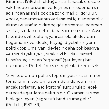
(Gramsci, 1986:321) olduğu hatırlanacak olursa o
vakit hegemonyanın yerleşmesinin egemen sınıf
açısından aslında çok da zor olmadığı görülür.
Ancak, hegemonyanın yerleşmesi için egemenlik
altındaki sınıfların direnç göstermemesi egemen
sınıf açısından elbette daha ‘sorunsuz’ olur. Aksi
takdirde sivil toplum, yani asıl olarak devletin
hegemonik ve ideolojik ayağı diyebiliriz, yerini
politik topluma, yani devletin daha çok baskıya
ve zora dayalı ayağı, bırakır ki bu da Gramsci
felsefesi açısından ‘regressif’ (gerileyen) bir
durumdur. Portelli’nin sözleriyle ifade edersek:
“Sivil toplumun politik toplum yararına silinmesi,
temel sınıfın toplum üzerindeki denetiminin
ancak zorlamayla (diktatora) sürdürülebilecek
derecede gerileme belirtisidir. O zaman tarihsel
blok gerileyen (regressif) bir duruma gelir.”
(Portelli, 1982: 39)