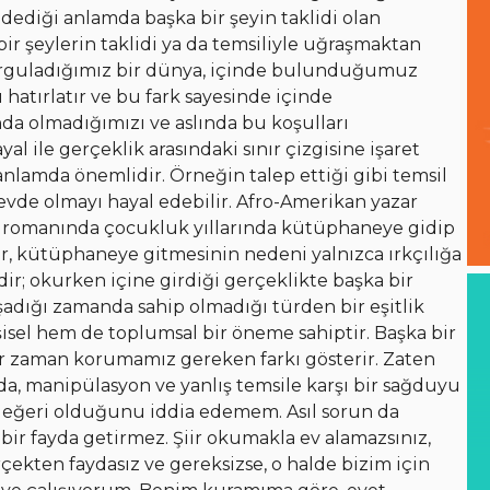
 dediği anlamda başka bir şeyin taklidi olan
, bir şeylerin taklidi ya da temsiliyle uğraşmaktan
Kurguladığımız bir dünya, içinde bulunduğumuz
 hatırlatır ve bu fark sayesinde içinde
 olmadığımızı ve aslında bu koşulları
al ile gerçeklik arasındaki sınır çizgisine işaret
nlamda önemlidir. Örneğin talep ettiği gibi temsil
evde olmayı hayal edebilir. Afro-Amerikan yazar
k romanında çocukluk yıllarında kütüphaneye gidip
, kütüphaneye gitmesinin nedeni yalnızca ırkçılığa
r; okurken içine girdiği gerçeklikte başka bir
şadığı zamanda sahip olmadığı türden bir eşitlik
isel hem de toplumsal bir öneme sahiptir. Başka bir
er zaman korumamız gereken farkı gösterir. Zaten
da, manipülasyon ve yanlış temsile karşı bir sağduyu
r değeri olduğunu iddia edemem. Asıl sorun da
bir fayda getirmez. Şiir okumakla ev alamazsınız,
ekten faydasız ve gereksizse, o halde bizim için