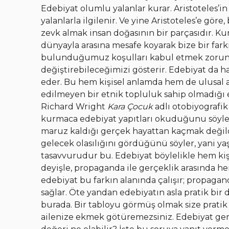
Edebiyat olumlu yalanlar kurar. Aristoteles’in
yalanlarla ilgilenir. Ve yine Aristoteles’e göre
zevk almak insan doğasının bir parçasıdır. 
dünyayla arasına mesafe koyarak bize bir farkı
bulunduğumuz koşulları kabul etmek zorunda
değiştirebileceğimizi gösterir. Edebiyat da hay
eder. Bu hem kişisel anlamda hem de ulusal a
edilmeyen bir etnik topluluk sahip olmadığı 
Richard Wright
Kara Çocuk
adlı otobiyografi
kurmaca edebiyat yapıtları okuduğunu söyler
maruz kaldığı gerçek hayattan kaçmak değildi
gelecek olasılığını gördüğünü söyler, yani ya
tasavvurudur bu. Edebiyat böylelikle hem kiş
deyişle, propaganda ile gerçeklik arasında h
edebiyat bu farkın alanında çalışır; propagan
sağlar. Öte yandan edebiyatın asla pratik bi
burada. Bir tabloyu görmüş olmak size pratik 
ailenize ekmek götüremezsiniz. Edebiyat gerç