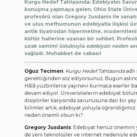
Kurgu Hedef Tahtasında: Edebiyatın Savunus
konuşma yapmaya gelen, Ohio State Üniver
profesörü olan Gregory Jusdanis ile sanatı
ve ulus mefhumunun edebiyatla ilişkisi ü
antik tiyatrodan hipermetine, modernite
kültür hallerine uzanan bir sohbet. Profes
uzak samimi üslubuyla
edebiyatı neden se
sağladı. Muhabbet de cabası!
Oğuz Tecimen
:
Kurgu Hedef Tahtasında
adlı
gerektiğinden söz ediyorsunuz. Bugün aslınd
Hâlâ yüzbinlerce yayınevi kurmaca eserler ba
devam ediyor. Üniversitelerin edebiyat bölü
disiplinler karşısında savunusuna dair bir şe
bilimler artık, edebiyat yoluyla öğrendiğimiz
neden önemli olsun ki?
Gregory Jusdanis
: Edebiyat henüz önemini y
de yeni teknolojiler ve internet nedeniyle ed