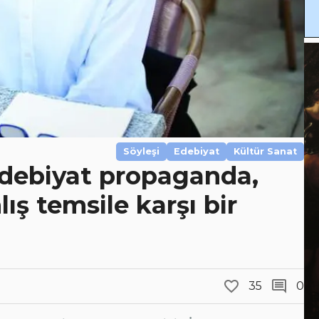
Söyleşi
Edebiyat
Kültür Sanat
Edebiyat propaganda,
ış temsile karşı bir
35
0