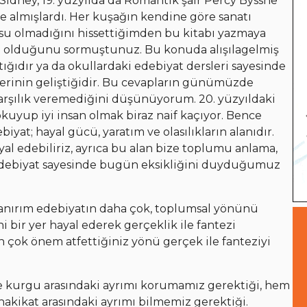
Sidney, 19. yüzyılda da Romantik şair Percy Bysshe
e almışlardı. Her kuşağın kendine göre sanatı
su olmadığını hissettiğimden bu kitabı yazmaya
li olduğunu sormuştunuz. Bu konuda alışılagelmiş
ptığıdır ya da okullardaki edebiyat dersleri sayesinde
tlerinin geliştiğidir. Bu cevapların günümüzde
rşılık veremediğini düşünüyorum. 20. yüzyıldaki
kuyup iyi insan olmak biraz naif kaçıyor. Bence
iyat; hayal gücü, yaratım ve olasılıkların alanıdır.
al edebiliriz, ayrıca bu alan bize toplumu anlama,
 edebiyat sayesinde bugün eksikliğini duyduğumuz
k sanırım edebiyatın daha çok, toplumsal yönünü
 bir yer hayal ederek gerçeklik ile fantezi
en çok önem atfettiğiniz yönü gerçek ile fanteziyi
le kurgu arasındaki ayrımı korumamız gerektiği, hem
hakikat arasındaki ayrımı bilmemiz gerektiği.