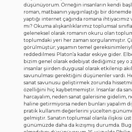
düşünüyorum. Örneğin insanların kendi başlar
roman, matbaanın yaygınlaştığı bir dönemde or
yaptığı internet çağında romana ihtiyacımız 
mı? Okuma alışkanlıklarımız toplumsal sınıfla
geleneksel olarak romanın okuru olan toplums
toplumdaki yeri her zaman sorgulanmıştır. Ç
görülmüştür; yaşamın temel gereksinimleriyle 
reddedilmesi Platon’a kadar eskiye gider. Elbe
bizim genel olarak edebiyat dediğimiz şey o z
insanlar şiirden duygusal olarak etkilenip akı
savunulması gerektiğini düşünenler vardı. He
sanat savunusu geliştirmek zorunda hissetmiş
özelliğini hiç kaybetmemiştir. İnsanlar da 
harcayalım, neden sanat galerisine gidelim, ne
haline getirmiyorsa neden bunları yapalım di
pratik kullanım değerlerini yücelten günüm
gelmiştir. Sanatın toplumsal olanla ilişkisi 
günümüzde daha da kızışmış durumda. Bugün