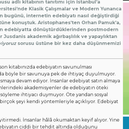
u adlı kitabının tanıtımı için İstanbul’a
sitesi’nde Klasik Çalışmalar ve Modern Yunanca
n bugünü, internetin edebiyatı nasıl değiştirdiği
stüne konuştuk. Aristophanes’ten Orhan Pamuk’a,
nin edebiyatta dönüştürdüklerinden postmodern
ör Jusdanis akademik ağırbaşlılık ve yapaylıktan
viyoruz
sorusu üstüne bir kez daha düşünmemizi
 son kitabınızda edebiyatın savunulması
a böyle bir savunuya pek de ihtiyaç duyulmuyor.
smaya devam ediyor. İnsanlar edebiyat satın almaya
mlerindeki akademisyenler de edebiyatın öteki
y söyleme ihtiyacı duymuyor. Öte yandan sosyal
 birçok şeyi kendi yöntemleriyle açıklıyor. Edebiyat
itirmedi. İnsanlar hâlâ okumaktan keyif alıyor. Yine
ebiyatın ciddi bir tehdit altında olduğunu