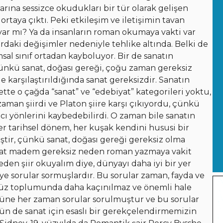
ına sessizce okudukları bir tür olarak gelişen
taya çıktı. Peki etkileşim ve iletişimin tavan
var mı? Ya da insanların roman okumaya vakti var
rdaki değişimler nedeniyle tehlike altında. Belki de
al sınıf ortadan kayboluyor. Bir de sanatın
ünkü sanat, doğası gereği, çoğu zaman gereksiz
karşılaştırıldığında sanat gereksizdir. Sanatın
tte o çağda “sanat” ve “edebiyat” kategorileri yoktu,
aman şiirdi ve Platon şiire karşı çıkıyordu, çünkü
lcı yönlerini kaybedebilirdi. O zaman bile sanatın
r tarihsel dönem, her kuşak kendini hususi bir
tir, çünkü sanat, doğası gereği gereksiz olma
sanat madem gereksiz neden roman yazmaya vakit
den şiir okuyalım diye, dünyayı daha iyi bir yer
ye sorular sormuşlardır. Bu sorular zaman, fayda ve
üz toplumunda daha kaçınılmaz ve önemli hale
üstüne her zaman sorular sorulmuştur ve bu sorular
 de sanat için esaslı bir gerekçelendirmemizin