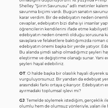
olmadığını düşünüyorum. 16. yüzyılda Philip 
Shelley “Şiirin Savunusu” adlı metinler kalem
savunma biçimi vardı. Bugün sanatın savunu
karar verdim. Bir de edebiyatın neden önem
cevaplar, edebiyatın bizi daha iyi insanlar ya
öğrencilerin kendilerini ifade etme kabiliye
edebiyatın neden önemli olduğu sorusuna ka
savaşlara ve felaketlere baktığımızda roman o
edebiyatın önemi başka bir yerde yatıyor. Edeb
Bu alanda şimdi sahip olmadığımız şeyleri hay
eleştirme ve değiştirme olanağı sunar. Yani
şeyleri hayal edebiliriz.
OT
: O halde başka bir olasılık hayali diyere
vurguluyorsunuz. Bir yandan da edebiyat yeni
arasındaki farkı ortaya çıkarıyor. Edebiyatın 
ayırmadaki toplumsal işlevi mi?
GJ
: Temelde söylemek istediğim, gerçeklik i
olumlu hem de olumsuz yönleriyle, yalan ile 