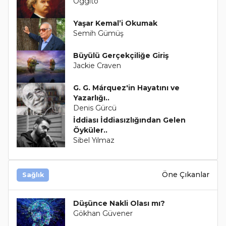
Oggito
Yaşar Kemal’i Okumak
Semih Gümüş
Büyülü Gerçekçiliğe Giriş
Jackie Craven
G. G. Márquez'in Hayatını ve
Yazarlığı..
Denis Gürcü
İddiası İddiasızlığından Gelen
Öyküler..
Sibel Yılmaz
Öne Çıkanlar
Sağlık
Düşünce Nakli Olası mı?
Gökhan Güvener