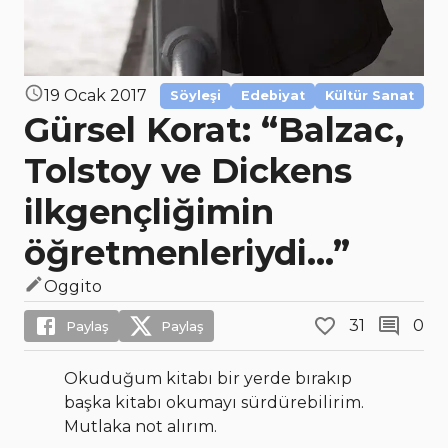
19 Ocak 2017
Söyleşi
Edebiyat
Kültür Sanat
Gürsel Korat: “Balzac,
Tolstoy ve Dickens
ilkgençliğimin
öğretmenleriydi...”
Oggito
31
0
Paylaş
Paylaş
Okuduğum kitabı bir yerde bırakıp
başka kitabı okumayı sürdürebilirim.
Mutlaka not alırım.