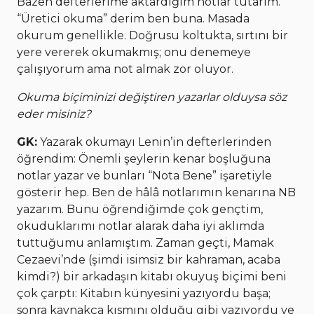
Bazen defterlerime aktardığım notlar tutarım.
“Üretici okuma” derim ben buna. Masada
okurum genellikle. Doğrusu koltukta, sırtını bir
yere vererek okumakmış; onu denemeye
çalışıyorum ama not almak zor oluyor.
Okuma biçiminizi değiştiren yazarlar olduysa söz
eder misiniz?
GK:
Yazarak okumayı Lenin’in defterlerinden
öğrendim: Önemli şeylerin kenar boşluğuna
notlar yazar ve bunları “Nota Bene” işaretiyle
gösterir hep. Ben de hâlâ notlarımın kenarına NB
yazarım. Bunu öğrendiğimde çok gençtim,
okuduklarımı notlar alarak daha iyi aklımda
tuttuğumu anlamıştım. Zaman geçti, Mamak
Cezaevi’nde (şimdi isimsiz bir kahraman, acaba
kimdi?) bir arkadaşın kitabı okuyuş biçimi beni
çok çarptı: Kitabın künyesini yazıyordu başa;
sonra kaynakça kısmını olduğu gibi yazıyordu ve