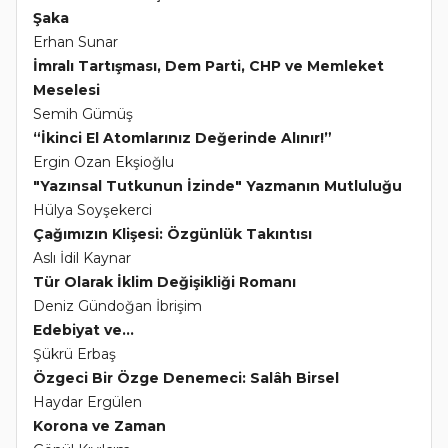
Şaka
Erhan Sunar
İmralı Tartışması, Dem Parti, CHP ve Memleket
Meselesi
Semih Gümüş
“İkinci El Atomlarınız Değerinde Alınır!”
Ergin Ozan Ekşioğlu
"Yazınsal Tutkunun İzinde" Yazmanın Mutluluğu
Hülya Soyşekerci
Çağımızın Klişesi: Özgünlük Takıntısı
Aslı İdil Kaynar
Tür Olarak İklim Değişikliği Romanı
Deniz Gündoğan İbrişim
Edebiyat ve...
Şükrü Erbaş
Özgeci Bir Özge Denemeci: Salâh Birsel
Haydar Ergülen
Korona ve Zaman