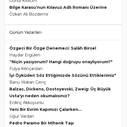
Gönül Kıvılcım
Bilge Karasu’nun Kılavuz Adlı Romanı Üzerine
Özkan Ali Bozdemir
Günün Yazarları
Özgeci Bir Özge Denemeci: Salâh Birsel
Haydar Ergülen
“Niçin yazıyorum? Hangi doğruyu onaylıyorum?"
Fulya Kılınçarslan
İyi Öyküden Söz Ettiğimizde Sözünü Ettiklerimiz*
Banu Yıldıran Genç
Balzac, Dickens, Dostoyevski, Zweig: Üç Büyük
Usta'yı neden okumalısınız?
Erdinç Akkoyunlu
Yeni Bir Evrim Kapımızı Çalarken...
Uğur Vardan
Pedro Paramo Bir Mihenk Taşı