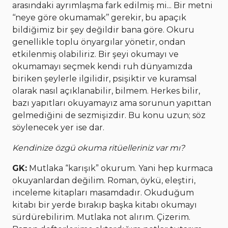
arasındaki ayrımlaşma fark edilmiş mi... Bir metni
‘‘neye göre okumamak’’ gerekir, bu apaçık
bildiğimiz bir şey değildir bana göre. Okuru
genellikle toplu önyargılar yönetir, ondan
etkilenmiş olabiliriz. Bir şeyi okumayı ve
okumamayı seçmek kendi ruh dünyamızda
biriken şeylerle ilgilidir, psişiktir ve kuramsal
olarak nasıl açıklanabilir, bilmem. Herkes bilir,
bazı yapıtları okuyamayız ama sorunun yapıttan
gelmediğini de sezmişizdir. Bu konu uzun; söz
söylenecek yer ise dar.
Kendinize özgü okuma ritüelleriniz var mı?
GK:
Mutlaka “karışık” okurum. Yani hep kurmaca
okuyanlardan değilim. Roman, öykü, eleştiri,
inceleme kitapları masamdadır. Okuduğum
kitabı bir yerde bırakıp başka kitabı okumayı
sürdürebilirim. Mutlaka not alırım. Çizerim.