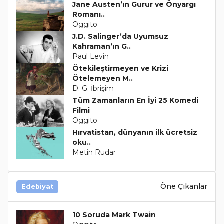
Jane Austen’ın Gurur ve Önyargı
Romanı..
Oggito
J.D. Salinger’da Uyumsuz
Kahraman’ın G..
Paul Levin
Ötekileştirmeyen ve Krizi
Ötelemeyen M..
D. G. İbrişim
Tüm Zamanların En İyi 25 Komedi
Filmi
Oggito
Hırvatistan, dünyanın ilk ücretsiz
oku..
Metin Rudar
Öne Çıkanlar
Edebiyat
10 Soruda Mark Twain