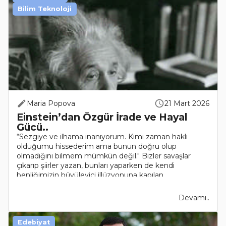
Bilim Teknoloji
Maria Popova
21 Mart 2026
Einstein’dan Özgür İrade ve Hayal
Gücü..
“Sezgiye ve ilhama inanıyorum. Kimi zaman haklı
olduğumu hissederim ama bunun doğru olup
olmadığını bilmem mümkün değil." Bizler savaşlar
çıkarıp şiirler yazan, bunları yaparken de kendi
benliğimizin büyüleyici illüzyonuna kapılan
biyokimyasal..
Devamı..
Edebiyat