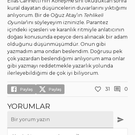
Elias Cannetti’nin
Körleşm
e’sini okuduktan sonra
kural dayatan düşüncelerin duvarlarını yıktığımı
anlıyorum. Bir de Oğuz Atay’ın
Tehlikeli
Oyunlar
’ını söyleyeyim izninizle. Parantez
içindeki içsesleri ve karanlık ritmiyle anlatıcının
doğası konusunda epeyce ders alınacak bir adam
olduğunu düşünmüşümdür. Onun gibi
yazmadım ama ondan beslendim. Doğrusu pek
çok yazardan beslendiğimi anlıyorum ama onlar
gibi yazmayı reddetmekle yazarlık yolunda
ilerleyebildiğimi de çok iyi biliyorum.
31
0
Paylaş
Paylaş
YORUMLAR
Bir yorum yazın