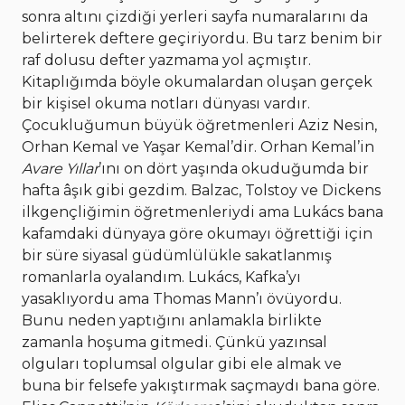
sonra altını çizdiği yerleri sayfa numaralarını da
belirterek deftere geçiriyordu. Bu tarz benim bir
raf dolusu defter yazmama yol açmıştır.
Kitaplığımda böyle okumalardan oluşan gerçek
bir kişisel okuma notları dünyası vardır.
Çocukluğumun büyük öğretmenleri Aziz Nesin,
Orhan Kemal ve Yaşar Kemal’dir. Orhan Kemal’in
Avare Yıllar
’ını on dört yaşında okuduğumda bir
hafta âşık gibi gezdim. Balzac, Tolstoy ve Dickens
ilkgençliğimin öğretmenleriydi ama Lukács bana
kafamdaki dünyaya göre okumayı öğrettiği için
bir süre siyasal güdümlülükle sakatlanmış
romanlarla oyalandım. Lukács, Kafka’yı
yasaklıyordu ama Thomas Mann’ı övüyordu.
Bunu neden yaptığını anlamakla birlikte
zamanla hoşuma gitmedi. Çünkü yazınsal
olguları toplumsal olgular gibi ele almak ve
buna bir felsefe yakıştırmak saçmaydı bana göre.