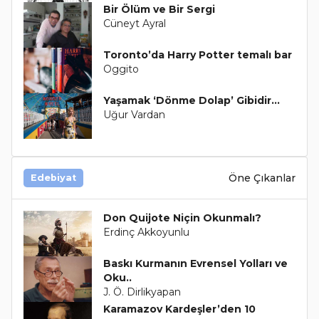
Bir Ölüm ve Bir Sergi
Cüneyt Ayral
Toronto’da Harry Potter temalı bar
Oggito
Yaşamak ‘Dönme Dolap’ Gibidir...
Uğur Vardan
Öne Çıkanlar
Edebiyat
Don Quijote Niçin Okunmalı?
Erdinç Akkoyunlu
Baskı Kurmanın Evrensel Yolları ve
Oku..
J. Ö. Dirlikyapan
Karamazov Kardeşler’den 10