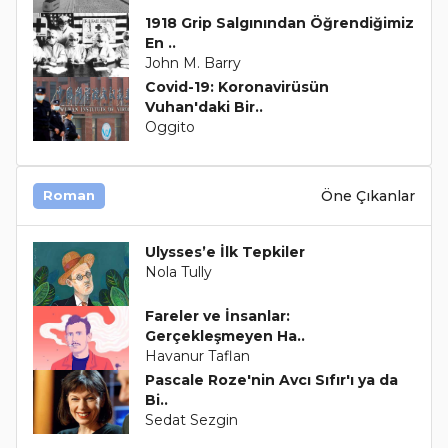
1918 Grip Salgınından Öğrendiğimiz
En ..
John M. Barry
Covid-19: Koronavirüsün
Vuhan'daki Bir..
Oggito
Öne Çıkanlar
Roman
Ulysses’e İlk Tepkiler
Nola Tully
Fareler ve İnsanlar:
Gerçekleşmeyen Ha..
Havanur Taflan
Pascale Roze'nin Avcı Sıfır'ı ya da
Bi..
Sedat Sezgin