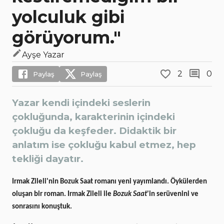
yolculuk gibi
görüyorum."
Ayşe Yazar
2
0
Paylaş
Paylaş
Yazar kendi içindeki seslerin
çokluğunda, karakterinin içindeki
çokluğu da keşfeder. Didaktik bir
anlatım ise çokluğu kabul etmez, hep
tekliği dayatır.
Irmak Zileli'nin Bozuk Saat romanı yeni yayımlandı. Öykülerden
oluşan bir roman. Irmak Zileli ile
Bozuk Saat
'in serüvenini ve
sonrasını konuştuk.