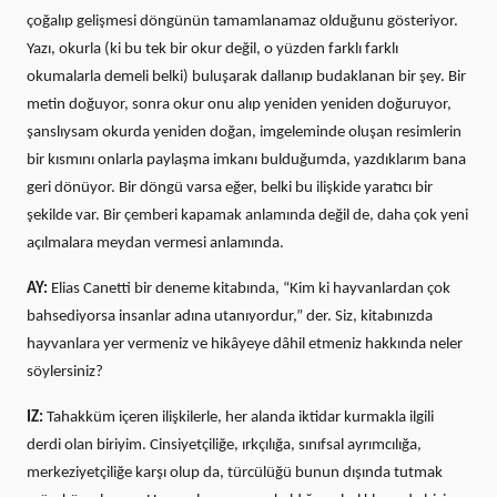
çoğalıp gelişmesi döngünün tamamlanamaz olduğunu gösteriyor.
Yazı, okurla (ki bu tek bir okur değil, o yüzden farklı farklı
okumalarla demeli belki) buluşarak dallanıp budaklanan bir şey. Bir
metin doğuyor, sonra okur onu alıp yeniden yeniden doğuruyor,
şanslıysam okurda yeniden doğan, imgeleminde oluşan resimlerin
bir kısmını onlarla paylaşma imkanı bulduğumda, yazdıklarım bana
geri dönüyor. Bir döngü varsa eğer, belki bu ilişkide yaratıcı bir
şekilde var. Bir çemberi kapamak anlamında değil de, daha çok yeni
açılmalara meydan vermesi anlamında.
AY:
Elias Canetti bir deneme kitabında, “Kim ki hayvanlardan çok
bahsediyorsa insanlar adına utanıyordur,” der. Siz, kitabınızda
hayvanlara yer vermeniz ve hikâyeye dâhil etmeniz hakkında neler
söylersiniz?
IZ:
Tahakküm içeren ilişkilerle, her alanda iktidar kurmakla ilgili
derdi olan biriyim. Cinsiyetçiliğe, ırkçılığa, sınıfsal ayrımcılığa,
merkeziyetçiliğe karşı olup da, türcülüğü bunun dışında tutmak