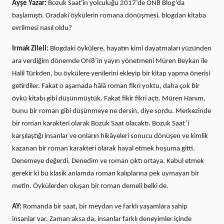
Ayşe Yazar:
Bozuk Saat'in yolculuğu 2017’de ON8 Blog’da
başlamıştı. Oradaki öykülerin romana dönüşmesi, blogdan kitaba
evrilmesi nasıl oldu?
Irmak Zileli:
Blogdaki öykülere, hayatın kimi dayatmaları yüzünden
ara verdiğim dönemde ON8’in yayın yönetmeni Müren Beykan ile
Halil Türkden, bu öykülere yenilerini ekleyip bir kitap yapma önerisi
getirdiler. Fakat o aşamada hâlâ roman fikri yoktu, daha çok bir
öykü kitabı gibi düşünmüştük. Fakat fikir fikri açtı. Müren Hanım,
bunu bir roman gibi düşünmeye ne dersin, diye sordu. Merkezinde
bir roman karakteri olarak Bozuk Saat olacaktı. Bozuk Saat’i
karşılaştığı insanlar ve onların hikâyeleri sonucu dönüşen ve kimlik
kazanan bir roman karakteri olarak hayal etmek hoşuma gitti.
Denemeye değerdi. Denedim ve roman çıktı ortaya. Kabul etmek
gerekir ki bu klasik anlamda roman kalıplarına pek uymayan bir
metin. Öykülerden oluşan bir roman demeli belki de.
AY:
Romanda bir saat, bir meydan ve farklı yaşamlara sahip
insanlar var. Zaman aksa da, insanlar farklı deneyimler içinde