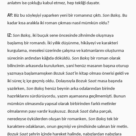
anlatım ise çokluğu kabul etmez, hep tekliği dayatır.
AY:
Biz bu söyleşiyi yaparken yeni bir romanınız çıktı.
Son Bakış
. Bu
kadar kısa aralıkla iki roman çıkması nasıl mümkün oldu?
IZ:
Son Bakış
, iki buçuk sene öncesinde zihnimde oluşmaya
başlamış bir romandı. İki yıllık düşünme, hikâyeyi ve karakteri
kurgulama, meselesi üzerinde çalışma ve katmanlarını oluşturma
sürecinin ardından kâğıda döküldü.
Son Bakış
bir roman olarak
bilincimin arkasında kurulurken, yani henüz masanın başına oturup
yazmaya başlamamışken
Bozuk Saat'
in kitap olması önerisi geldi ve
iki süreç iç içe geçmiş oldu. Dolayısıyla
Bozuk Saat
masa başında
yazılırken,
Son Bakış
henüz beynin arka odalarından birinde
hazırlıklarını sürdürüyordu, yazım aşamasına geçilmemişti. Bunun
mümkün olmasında yapısal olarak birbirinden farklı metinler
olmalarının payı vardır kuşkusuz.
Bozuk Saat
daha parçalı,
neredeyse öykülerden oluşan bir romanken,
Son Bakış
tek bir
karaktere odaklanan, onun geçmişi ve şimdisinde salınan bir metin.
Bozuk Saat
şehrin içinde hareket halinde, nabızlardan nabızlara