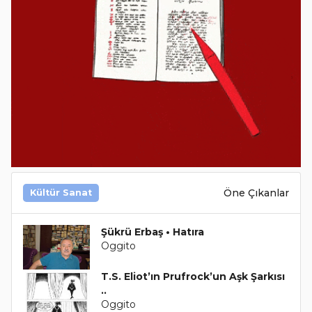
Öne Çıkanlar
Kültür Sanat
Şükrü Erbaş • Hatıra
Oggito
T.S. Eliot’ın Prufrock’un Aşk Şarkısı
..
Oggito