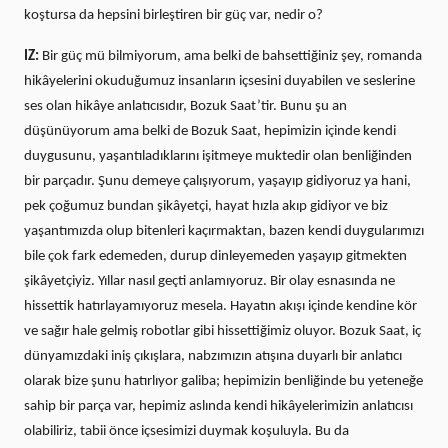
koştursa da hepsini birleştiren bir güç var, nedir o?
IZ:
Bir güç mü bilmiyorum, ama belki de bahsettiğiniz şey, romanda
hikâyelerini okuduğumuz insanların içsesini duyabilen ve seslerine
ses olan hikâye anlatıcısıdır, Bozuk Saat’tir. Bunu şu an
düşünüyorum ama belki de Bozuk Saat, hepimizin içinde kendi
duygusunu, yaşantıladıklarını işitmeye muktedir olan benliğinden
bir parçadır. Şunu demeye çalışıyorum, yaşayıp gidiyoruz ya hani,
pek çoğumuz bundan şikâyetçi, hayat hızla akıp gidiyor ve biz
yaşantımızda olup bitenleri kaçırmaktan, bazen kendi duygularımızı
bile çok fark edemeden, durup dinleyemeden yaşayıp gitmekten
şikâyetçiyiz. Yıllar nasıl geçti anlamıyoruz. Bir olay esnasında ne
hissettik hatırlayamıyoruz mesela. Hayatın akışı içinde kendine kör
ve sağır hale gelmiş robotlar gibi hissettiğimiz oluyor. Bozuk Saat, iç
dünyamızdaki iniş çıkışlara, nabzımızın atışına duyarlı bir anlatıcı
olarak bize şunu hatırlıyor galiba; hepimizin benliğinde bu yeteneğe
sahip bir parça var, hepimiz aslında kendi hikâyelerimizin anlatıcısı
olabiliriz, tabii önce içsesimizi duymak koşuluyla. Bu da