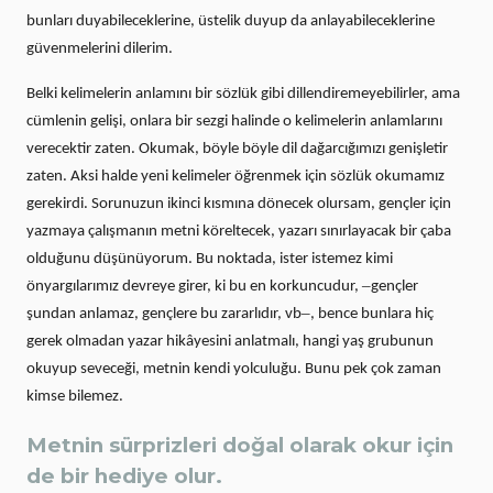
bunları duyabileceklerine, üstelik duyup da anlayabileceklerine
güvenmelerini dilerim.
Belki kelimelerin anlamını bir sözlük gibi dillendiremeyebilirler, ama
cümlenin gelişi, onlara bir sezgi halinde o kelimelerin anlamlarını
verecektir zaten. Okumak, böyle böyle dil dağarcığımızı genişletir
zaten. Aksi halde yeni kelimeler öğrenmek için sözlük okumamız
gerekirdi. Sorunuzun ikinci kısmına dönecek olursam, gençler için
yazmaya çalışmanın metni köreltecek, yazarı sınırlayacak bir çaba
olduğunu düşünüyorum. Bu noktada, ister istemez kimi
–
önyargılarımız devreye girer, ki bu en korkuncudur,
gençler
–
şundan anlamaz, gençlere bu zararlıdır, vb
, bence bunlara hiç
gerek olmadan yazar hikâyesini anlatmalı, hangi yaş grubunun
okuyup seveceği, metnin kendi yolculuğu. Bunu pek çok zaman
kimse bilemez.
Metnin sürprizleri doğal olarak okur için
de bir hediye olur.