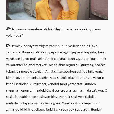
AY:
Toplumsal meseleleri didaktikleştirmeden ortaya koymanın
yolu nedir?
IZ:
Deminki soruya verdiğim yanıt bunun yollarından biri aynı
zamanda. Buna ek olarak söyleyebileceğim şeylerin başında, Tanrı
yazardan kurtulmak gelir. Anlatıcı olarak Tanrı yazardan kurtulmak
ve karakter anlatıcı merkezli bir anlatım biçimi oluşturmak, sadece
teknik bir mesele değildir. Anlatıcınızı seçerken aslında hikâyenizi
kimin gözünden anlatacağınızı da seçmiş oluyorsunuz ya, yazarın
kendi sesinden kurtulması, kendini Tanrı yazar statüsünden
sıyırması, onun zihnindeki öteki seslere alan açmasını da sağlıyor. O
sesleri duyabilmeye başlayan bir yazar, tek sesli ve didaktik
metinler ortaya koyamaz bana göre. Çünkü aslında hepimizin
zihninde birbiriyle çelişen, farklı farklı pek çok ses vardır. Bunlar