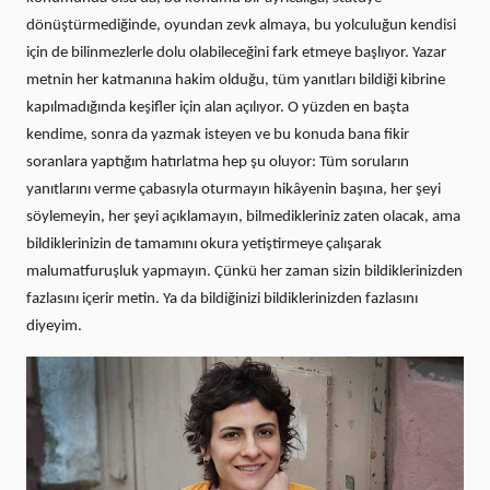
dönüştürmediğinde, oyundan zevk almaya, bu yolculuğun kendisi
için de bilinmezlerle dolu olabileceğini fark etmeye başlıyor. Yazar
metnin her katmanına hakim olduğu, tüm yanıtları bildiği kibrine
kapılmadığında keşifler için alan açılıyor. O yüzden en başta
kendime, sonra da yazmak isteyen ve bu konuda bana fikir
soranlara yaptığım hatırlatma hep şu oluyor: Tüm soruların
yanıtlarını verme çabasıyla oturmayın hikâyenin başına, her şeyi
söylemeyin, her şeyi açıklamayın, bilmedikleriniz zaten olacak, ama
bildiklerinizin de tamamını okura yetiştirmeye çalışarak
malumatfuruşluk yapmayın. Çünkü her zaman sizin bildiklerinizden
fazlasını içerir metin. Ya da bildiğinizi bildiklerinizden fazlasını
diyeyim.