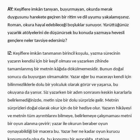
AY:
Keşiflere imkân tanıyan, buyurmayan, okurda merak
duygusunu harekete geçiren bir ritim ve dil uyumu yakalamışsınız.
Roman, okura hayal edebileceği boşluklar sunuyor. Yürüttüğünüz
yazarlık atölyelerini de düşünürsek bu konuda yazmaya hevesli
gençlere neler tavsiye edersiniz?
IZ:
Keşiflere imkân tanımanın birincil koşulu, yazma sürecinin
yazarın kendisi için bir keşif olması ve yazarken zihinde
tamamlanmış bir metnin kâğıda dökülmemesidir. Bunun doğal
sonucu da buyurgan olmamaktır. Yazar eğer bu macerayı kendi için
bilinmezliklerle dolu bir yolculuk olarak görür ve yaşarsa, bu
okuyana da yansır. Siz yazarken bir adım sonrasını keskin kararlarla
belirlemediğinizde, metin size bir dolu sürprizle gelir. Metnin
sürprizleri doğal olarak okur için de bir hediye olur. Yazarın hikâyeyi
ve metnin tüm ayrıntılarını bilmeye, belirlemeye çalışmaması metni
bir oyun alanına çevirir; yazar ile okurun beraber oyun
oynayabildiği bir macera bu. Yazar her ne kadar oyun kurucu
konumunda olsa da, bu konumu bir ayrıcalığa, statüye