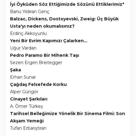
İyi Öyküden Söz Ettiğimizde Sözünü Ettiklerimiz*
Banu Yıldıran Genç
Balzac, Dickens, Dostoyevski, Zweig: Üç Büyük
Usta'yı neden okumalısınız?
Erdinç Akkoyunlu
Yeni Bir Evrim Kapımızı Çalarken...
Uğur Vardan
Pedro Paramo Bir Mihenk Taşı
Sezen Ergen Breitegger
Şaka
Erhan Sunar
Çağdaş Felsefede Korku
Alper Güngör
Cinayet Şarkıları
A. Ömer Türkeş
Tarihsel Belleğimize Yönelik Bir Sinema Filmi: Son
Akşam Yemeği
Tufan Erbarıştıran