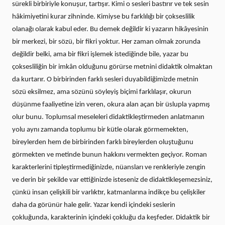
sürekli birbiriyle konuşur, tartışır. Kimi o sesleri bastırır ve tek sesin
hâkimiyetini kurar zihninde. Kimiyse bu farklılığı bir çokseslilik
olanağı olarak kabul eder. Bu demek değildir ki yazarın hikâyesinin
bir merkezi, bir sözü, bir fikri yoktur. Her zaman olmak zorunda
değildir belki, ama bir fikri işlemek istediğinde bile, yazar bu
çoksesliliğin bir imkân olduğunu görürse metnini didaktik olmaktan
da kurtarır. O birbirinden farklı sesleri duyabildiğimizde metnin
sözü eksilmez, ama sözünü söyleyiş biçimi farklılaşır, okurun
düşünme faaliyetine izin veren, okura alan açan bir üslupla yapmış
olur bunu. Toplumsal meseleleri didaktikleştirmeden anlatmanın
yolu aynı zamanda toplumu bir kütle olarak görmemekten,
bireylerden hem de birbirinden farklı bireylerden oluştuğunu
görmekten ve metinde bunun hakkını vermekten geçiyor. Roman
karakterlerini tipleştirmediğinizde, nüansları ve renkleriyle zengin
ve derin bir şekilde var ettiğinizde isteseniz de didaktikleşemezsiniz,
çünkü insan çelişkili bir varlıktır, katmanlarına indikçe bu çelişkiler
daha da görünür hale gelir. Yazar kendi içindeki seslerin
çokluğunda, karakterinin içindeki çokluğu da keşfeder. Didaktik bir