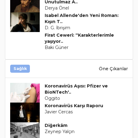
Unutulmaz A..
Derya Önel
Isabel Allende'den Yeni Roman:
Kışın T..
D. G. İbrişim
Firat Cewerî: “Karakterlerimle
yaşıyor..
Baki Güner
Öne Çıkanlar
Sağlık
Koronavirüs Aşısı: Pfizer ve
BioNTech'..
Oggito
Koronavirüs Karşı Raporu
Javier Cercas
Diğerkâm
Zeynep Yalçın