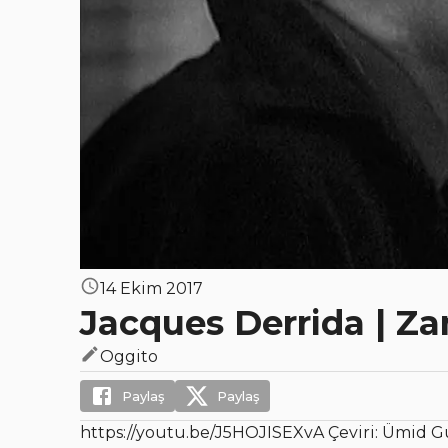
14 Ekim 2017
Jacques Derrida | Z
Oggito
Paylaş
Paylaş
https://youtu.be/J5HOJISEXvA Çeviri: Ümid G