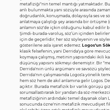
metafiziği"nin temel mantığı yatmaktadır. Bu
anlı bulunmakta yani sözüyle arasında zaman
doğrudanlık, konuşmada, dolayısıyla ses ve söz
anlatmaya çalıştığı şey arasında bir örtüşme (
anlamın söz'de içkin olduğunu kabul edilir b
Şimdi-burada-varoluş, söz’ün içinden belirlene
için de geçerlidir; her söz söyleyenin ve söyl
gösterilene asla işaret edemez.
Logos'un S
klasik felsefenin, yani Derrida'ya göre mevcud
koymaya çalışmış, metinin yapısındaki ikili ka
düşünüş yapısını sökmeyi denemiştir. Bir "mer
Derrida'nıin ünlü argümanı ve savsözü şöyled
Derrida'nın çalışmasında Logos'a yönelik temell
hem söz hem de akıl anlamına gelir Logos. Der
açıktır. Burada metafizik bir varlık görüşü g
sorunsallastırarak bir yandan da söz-merkezci
metafiziğinin ardındaki temel dayanak olan
sonucunda özne'nin metafizik mevcudiyet fik