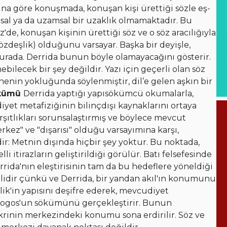
na göre konuşmada, konuşan kişi ürettiği sözle eş-
sal ya da uzamsal bir uzaklık olmamaktadır. Bu
'de, konuşan kişinin ürettiği söz ve o söz aracılığıyla
özdeşlik) olduğunu varsayar. Başka bir deyişle,
urada. Derrida bunun böyle olamayacağını gösterir.
bilecek bir şey değildir. Yazı için geçerli olan söz
enenin yokluğunda söylenmiştir, dil’e gelen aşkın bir
ökümü
Derrida yaptığı yapısökümcü okumalarla,
iyet metafiziğinin bilinçdışı kaynaklarını ortaya
rşıtlıkları sorunsalaştırmış ve böylece mevcut
kez" ve "dışarısı" olduğu varsayımına karşı,
ir: Metnin dışında hiçbir şey yoktur. Bu noktada,
i itirazların geliştirildiği görülür. Batı felsefesinde
rida'nın eleştirisinin tam da bu hedeflere yöneldiği
izlidir çünkü ve Derrida, bir yandan akıl'ın konumunu
lik'in yapısını deşifre ederek, mevcudiyet
 Logos'un sökümünü gerçekleştirir. Bunun
rinin merkezindeki konumu sona erdirilir. Söz ve