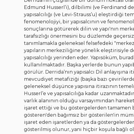
Derrida'nın çizgisinde bir dönüm noktası olar
Edmund Husserl’i), dilbilimi (ve Ferdinand de 
yapısalcılığı (ve Levi-Strauss’u) eleştirdiği te
fenomenolojiyi, bir yapısalcının ve fenomen
sonuçlarına götürerek dilin ve yapı'nın merkez
tarafsızlığı önermesini bu düzlemde geçersiz kı
tanımlamakla geleneksel felsefedeki "merkez"
yapıların merkeziliğine yönelik eleştirisiyl
yapısalcılığı yerinden eder. Yapısöküm, burad
kullanılmaktadır. Başka yerlerde bunun yapı
görülür. Derrida’nın yapısalcı Dil anlayışına 
mevcudiyet metafiziği (başka bazı çevirilerde
geleneksel düşünce yapısına itirazının temel
Husserl’e ve yapısalcılığa kadar uzanmaktadı
varlık alanının olduğu varsayımından hareket 
işaret ettiği ve bu göstergelerden tamamen bağ
gösteren'den bağımsız bir gösterilen'in müm
işaret eden işaretlerden ya da göstergelerde
gösterilmiş olunur, yani hiçbir koşula bağlı