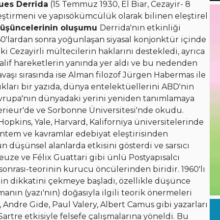
ues Derrida
(15 Temmuz 1930, El Biar, Cezayir- 8
leştirmeni ve yapısökümcülük olarak bilinen eleştirel
düşüncelerinin oluşumu
Derrida'nın etkinliği
1960'lardan sonra yoğunlaşan siyasal konjonktür içinde
aki Cezayirli mültecilerin haklarını destekledi, ayrıca
if hareketlerin yanında yer aldı ve bu nedenden
avaşı sırasında ise Alman filozof Jürgen Habermas ile
ıkları bir yazıda, dünya entelektüellerini ABD'nin
ve Avrupa'nın dünyadaki yerini yeniden tanımlamaya
uperieur'de ve Sorbonne Üniversitesi'nde okudu.
opkins, Yale, Harvard, Kaliforniya üniversitelerinde
öntem ve kavramlar edebiyat eleştirisinden
n düşünsel alanlarda etkisini gösterdi ve sarsıcı
leuze ve Félix Guattari gibi ünlü Postyapısalcı
-sonrası-teorinin kurucu öncülerinden biridir. 1960'lı
min dikkatini çekmeye başladı, özellikle düşünce
manın (yazı'nın) doğasıyla ilgili teorik önermeleri
 Andre Gide, Paul Valery, Albert Camus gibi yazarları
tre etkisiyle felsefe çalışmalarına yöneldi. Bu