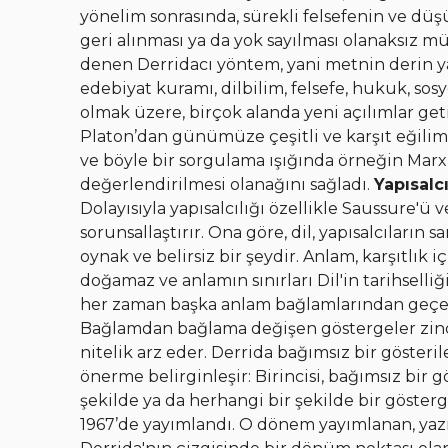
yönelim sonrasında, sürekli felsefenin ve düş
geri alınması ya da yok sayılması olanaksız 
denen Derridacı yöntem, yani metnin derin ya
edebiyat kuramı, dilbilim, felsefe, hukuk, sosy
olmak üzere, birçok alanda yeni açılımlar get
Platon’dan günümüze çeşitli ve karşıt eğilim
ve böyle bir sorgulama ışığında örneğin Marx
değerlendirilmesi olanağını sağladı.
Yapısalc
Dolayısıyla yapısalcılığı özellikle Saussure'ü 
sorunsallaştırır. Ona göre, dil, yapısalcıların
oynak ve belirsiz bir şeydir. Anlam, karşıtlı
doğamaz ve anlamın sınırları Dil'in tarihselliğ
her zaman başka anlam bağlamlarından geçerle
Bağlamdan bağlama değişen göstergeler zinc
nitelik arz eder. Derrida bağımsız bir gösteril
önerme belirginleşir: Birincisi, bağımsız bir gö
şekilde ya da herhangi bir şekilde bir göste
1967’de yayımlandı. O dönem yayımlanan, yazı 