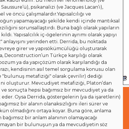
ak kabul edilir. Bu metinler fenomenoloji (ve
Saussure’ü), psikanalizi (ve Jacques Lacan’ı),
mel ve öncü çalışmalardır.Yapısalcılığı ve
oloğun yapamayacağı şekilde kendi içinde mantıksal
iliğini sorunsallaştırdı. Buna bağlı olarak yapıların
ldı. Yapısalcılık iç-ögelerinin ayrımı olarak yapıyı
 anlayışını yerinden etti. Derrida, bu noktada
e devreye girer ve yapısökümcülüğü oluşturarak
a, Deconstruction’un Türkçe karşılığı olarak
bozum ya da yapıçözüm olarak karşılandığı da
itirazı, kendisinin asıl temel sorgulama konusu olan
 "bulunuş metafiziği" olarak çevrilir) dediği
ini oluşturur. Mevcudiyet metafiziği, Platon’dan
r ve sonuçta hepsi bağımsız bir mevcudiyet ya da
eder. Oysa Derrida, göstergelerin (ya da işaretlerin)
ımsız bir alanın olanaksızlığını ileri sürer ve
kün olmadığını ortaya koyar. Buna göre, anlama
n bağımsız bir anlam alanının olamayacağı
 olmayan bir bulunuşun ya da mevcudiyetin söz