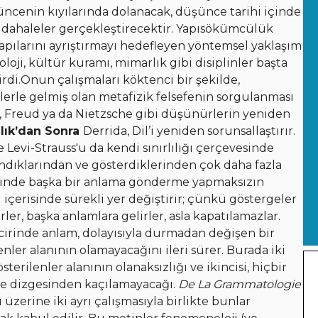
üncenin kıyılarında dolanacak, düşünce tarihi içinde
müdahaleler gerçekleştirecektir. Yapısökümcülük
pılarını ayrıştırmayı hedefleyen yöntemsel yaklaşım
oloji, kültür kuramı, mimarlık gibi disiplinler başta
irdi.Onun çalışmaları köktenci bir şekilde,
lerle gelmiş olan metafizik felsefenin sorgulanması
, Freud ya da Nietzsche gibi düşünürlerin yeniden
ılık’dan Sonra
Derrida, Dil’i yeniden sorunsallaştırır.
ve Levi-Strauss'u da kendi sınırlılığı çerçevesinde
 sandıklarından ve gösterdiklerinden çok daha fazla
k içinde başka bir anlama gönderme yapmaksızın
i içerisinde sürekli yer değiştirir; çünkü göstergeler
r, başka anlamlara gelirler, asla kapatılamazlar.
irinde anlam, dolayısıyla durmadan değişen bir
enler alanının olamayacağını ileri sürer. Burada iki
sterilenler alanının olanaksızlığı ve ikincisi, hiçbir
rge dizgesinden kaçılamayacağı.
De La Grammatologie
üzerine iki ayrı çalışmasıyla birlikte bunlar