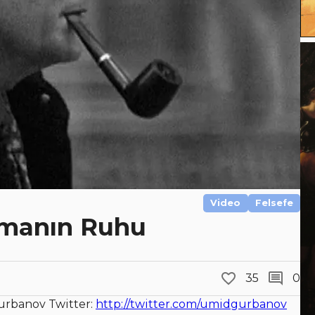
Video
Felsefe
amanın Ruhu
35
0
urbanov Twitter:
http://twitter.com/umidgurbanov