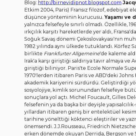
Blog:
http://birnevidipnot.blogspot.com
Jacq
Etkim 2004, Paris) Fransız filozof, edebiyat e
düşünce yönteminin kurucusu.
Yaşamı ve 
yalnızca felsefeyle sınırlı olmadı. Özellikle, 
ırkçılık karşıtı hareketlerde yer aldı, Fransa'd
Soğuk Savaş dönemi Çekoslovakyası'nın muhal
1982 yılında aynı ülkede tutuklandı. Körfez S
birlikte
Frankfurter Allgemeine
'de kaleme ald
Irak'a karşı giriştiği saldırıya tavır almaya 
giriştiği biliniyor. Paris'te Ecole Normale S
1970'lerden itibaren Paris ve ABD'deki Johns H
akademik kariyerini sürdürdü. Geliştirdiği y
sosyolojiye, kimlik sorunundan felsefeye bütü
sonuçlara yol açtı. Michel Foucault, Gilles De
felsefenin ya da başka bir deyişle yapısalcılık
yıllardan itibaren geniş bir entelektüel kesi
tarihine yönelttiği köktenci eleştiriler ve yaz
önemsendi. J.J.Rousseau, Friedrich Nietzsche,
erken dönemde okuyan Derrida, Bergson ve Sar