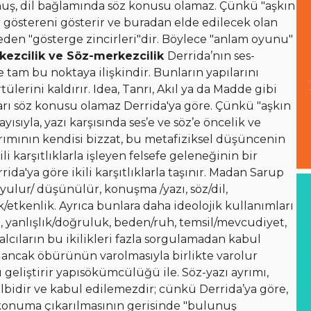
nuş, dil bağlamında söz konusu olamaz. Çünkü "aşkın
r göstereni gösterir ve buradan elde edilecek olan
den "gösterge zincirleri"dir. Böylece "anlam oyunu"
kezcilik ve Söz-merkezcilik
Derrida’nın ses-
e tam bu noktaya ilişkindir. Bunların yapılarını
lerini kaldırır. Idea, Tanrı, Akıl ya da Madde gibi
rı söz konusu olamaz Derrida'ya göre. Çünkü "aşkın
sıyla, yazı karşısında ses’e ve söz’e öncelik ve
ayrımının kendisi bizzat, bu metafiziksel düşüncenin
i karşıtlıklarla işleyen felsefe geleneğinin bir
da'ya göre ikili karşıtlıklarla taşınır. Madan Sarup
uyulur/ düşünülür, konuşma /yazı, söz/dil,
etkenlik. Ayrıca bunlara daha ideolojik kullanımları
e, yanlışlık/doğruluk, beden/ruh, temsil/mevcudiyet,
ısalcıların bu ikilikleri fazla sorgulamadan kabul
iri ancak öbürünün varolmasıyla birlikte varolur
geliştirir yapısökümcülüğü ile. Söz-yazı ayrımı,
lbidir ve kabul edilemezdir; cünkü Derrida’ya göre,
onuma çıkarılmasının gerisinde "bulunuş