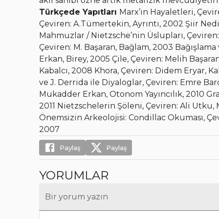
akıl sahibi özne artık metafizik mevcudiyetin
Türkçede Yapıtları
Marx’ın Hayaletleri, Çevi
Çeviren: A.Tümertekin, Ayrıntı, 2002 Şiir Nedi
Mahmuzlar / Nietzsche’nin Üslupları, Çeviren
Çeviren: M. Başaran, Bağlam, 2003 Bağışlama
Erkan, Birey, 2005 Çile, Çeviren: Melih Başara
Kabalcı, 2008 Khora, Çeviren: Didem Eryar, K
ve J. Derrida ile Diyaloglar, Çeviren: Emre Ba
Mukadder Erkan, Otonom Yayıncılık, 2010 Grama
2011 Nietzschelerin Şöleni, Çeviren: Ali Utk
Önemsizin Arkeolojisi: Condillac Okuması, Çe
2007
Paylaş
Paylaş
YORUMLAR
Bir yorum yazın