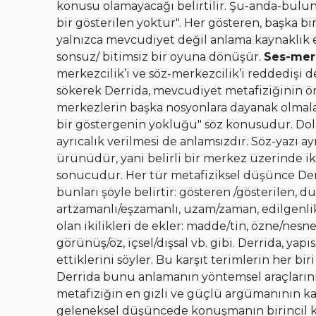
konusu olamayacağı belirtilir. Şu-anda-bulu
bir gösterilen yoktur". Her gösteren, başka bi
yalnızca mevcudiyet değil anlama kaynaklık e
sonsuz/ bitimsiz bir oyuna dönüşür.
Ses-mer
merkezcilik’i ve söz-merkezcilik’i reddedişi d
sökerek Derrida, mevcudiyet metafiziğinin örtü
merkezlerin başka nosyonlara dayanak olmala
bir göstergenin yokluğu" söz konusudur. Dolayı
ayrıcalık verilmesi de anlamsızdır. Söz-yazı 
ürünüdür, yani belirli bir merkez üzerinde ikil
sonucudur. Her tür metafiziksel düşünce Derri
bunları şöyle belirtir: gösteren /gösterilen, d
artzamanlı/eşzamanlı, uzam/zaman, edilgenlik/
olan ikilikleri de ekler: madde/tin, özne/nesn
görünüş/öz, içsel/dışsal vb. gibi. Derrida, yap
ettiklerini söyler. Bu karşıt terimlerin her b
Derrida bunu anlamanın yöntemsel araçlarını 
metafiziğin en gizli ve güçlü argümanının ka
geleneksel düşüncede konuşmanın birincil k