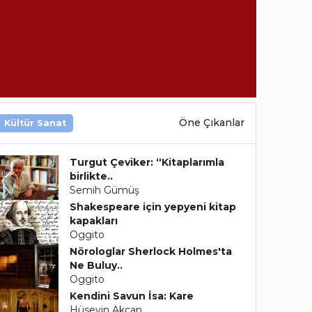
Öne Çıkanlar
Kültür Sanat
Turgut Çeviker: “Kitaplarımla
birlikte..
Semih Gümüş
Shakespeare için yepyeni kitap
kapakları
Oggito
Nörologlar Sherlock Holmes'ta
Ne Buluy..
Oggito
Kendini Savun İsa: Kare
Hüseyin Akcan