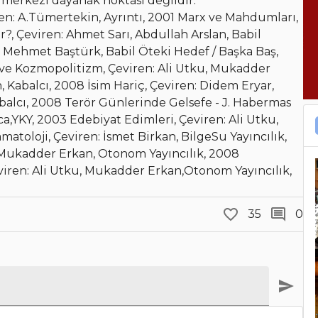
 merkezi dayanak noktası değildir.
ren: A.Tümertekin, Ayrıntı, 2001 Marx ve Mahdumları,
r?, Çeviren: Ahmet Sarı, Abdullah Arslan, Babil
: Mehmet Baştürk, Babil Öteki Hedef / Başka Baş,
 ve Kozmopolitizm, Çeviren: Ali Utku, Mukadder
n, Kabalcı, 2008 İsim Hariç, Çeviren: Didem Eryar,
abalcı, 2008 Terör Günlerinde Gelsefe - J. Habermas
rca,YKY, 2003 Edebiyat Edimleri, Çeviren: Ali Utku,
toloji, Çeviren: İsmet Birkan, BilgeSu Yayıncılık,
u, Mukadder Erkan, Otonom Yayıncılık, 2008
viren: Ali Utku, Mukadder Erkan,Otonom Yayıncılık,
35
0