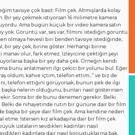
m tavsiye çok basit: Film çek. Altmışlarda kolay
. Bir şey çekmek istiyorsan 16 milimetre kamera
oluyordu. Ama bugün küçük bir video kamera satın
 yok. Görüntü var, ses var, filmini istediğin görüntü
n olmaya hevesli biri benden tavsiye istediğinde,
, bir şey çek, birine göster. Herhangi birine.
 manav olur, fark etmez. İzleyicine çektiğin şeyi
buluyorlarsa başka bir şey daha çek. Örneğin kendi
 Ama bunu anlatmanın ilgi çekici bir yolunu bul. Eğer
ş oldum, kahve içtim, telefon ettim...” ve biz de
ni, telefon ettiğini görüyorsak, bunun pek de ilgi
 başka nelerin olduğunu, bunları nasıl gösterirsen
rekir. Sonra bir de bunu denemen gerekir. Belki
 Belki de nihayetinde rutin bir gününe dair bir film
de başka bir şeye dair film çek. Ama kendine neden
 etme. İstersen kız arkadaşına dair bir film çek.
ük ustaların sevdikleri kadınları nasıl
sevdikleri kadınlara dair nasıl konuştuklarına bak.