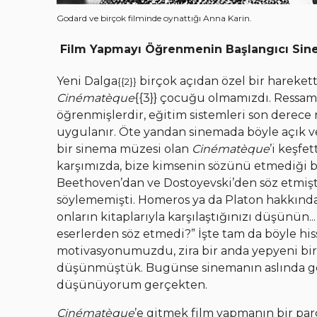
Godard ve birçok filminde oynattığı Anna Karin.
Film Yapmayı Öğrenmenin Başlangıcı Sin
Yeni Dalga
birçok açıdan özel bir harekett
{{2}}
Cinématèque
{{3}} çocuğu olmamızdı. Ressam
öğrenmişlerdir, eğitim sistemleri son derece ne
uygulanır. Öte yandan sinemada böyle açık ve
bir sinema müzesi olan
Cinématèque
’i keşfe
karşımızda, bize kimsenin sözünü etmediği bi
Beethoven’dan ve Dostoyevski’den söz etmişti
söylememişti. Homeros ya da Platon hakkında
onların kitaplarıyla karşılaştığınızı düşünün.
eserlerden söz etmedi?” İşte tam da böyle hi
motivasyonumuzdu, zira bir anda yepyeni bi
düşünmüştük. Bugünse sinemanın aslında geçi
düşünüyorum gerçekten.
Cinématèque
’e gitmek film yapmanın bir parç