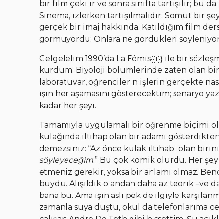
bir film çekilir ve sonra sınıfta tartışılır; bu 
Sinema, izlerken tartışılmalıdır. Somut bir 
gerçek bir imaj hakkında. Katıldığım film der
görmüyordu: Onlara ne gördükleri söyleniyor
Gelgelelim 1990’da La Fémis
ile bir sözle
{{1}}
kurdum. Biyoloji bölümlerinde zaten olan bir 
laboratuvar, öğrencilerin işlerin gerçekte n
işin her aşamasını gösterecektim; senaryo ya
kadar her şeyi.
Tamamıyla uygulamalı bir öğrenme biçimi olac
kulağında iltihap olan bir adamı gösterdikt
demezsiniz: “Az önce kulak iltihabı olan birin
söyleyeceğim
.” Bu çok komik olurdu. Her şey
etmeniz gerekir, yoksa bir anlamı olmaz. Benc
buydu. Alışıldık olandan daha az teorik –ve 
bana bu. Ama işin aslı pek de ilgiyle karşılan
zamanla suya düştü, okul da telefonlarıma c
çalışan Andre De Toth gibi hissettim. Şu aç