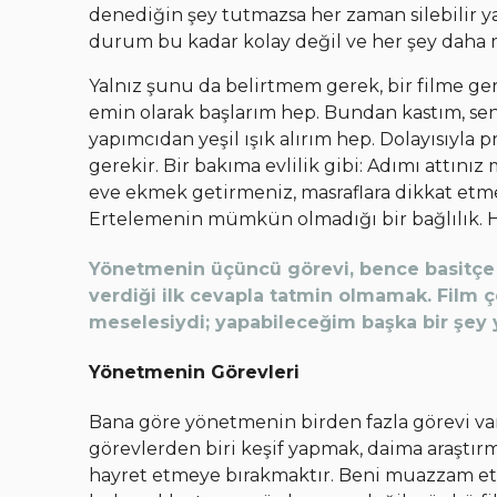
denediğin şey tutmazsa her zaman silebilir y
durum bu kadar kolay değil ve her şey daha m
Yalnız şunu da belirtmem gerek, bir filme ge
emin olarak başlarım hep. Bundan kastım, se
yapımcıdan yeşil ışık alırım hep. Dolayısıyla
gerekir. Bir bakıma evlilik gibi: Adımı attın
eve ekmek getirmeniz, masraflara dikkat etme
Ertelemenin mümkün olmadığı bir bağlılık. Ha
Yönetmenin üçüncü görevi, bence basitçe 
verdiği ilk cevapla tatmin olmamak. Fil
meselesiydi; yapabileceğim başka bir şey 
Yönetmenin Görevleri
Bana göre yönetmenin birden fazla görevi va
görevlerden biri keşif yapmak, daima araştırma
hayret etmeye bırakmaktır. Beni muazzam etk