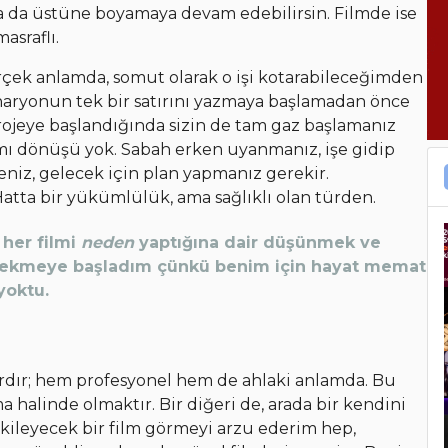
a da üstüne boyamaya devam edebilirsin. Filmde ise
asraflı.
rçek anlamda, somut olarak o işi kotarabileceğimden
naryonun tek bir satırını yazmaya başlamadan önce
 projeye başlandığında sizin de tam gaz başlamanız
ız mı dönüşü yok. Sabah erken uyanmanız, işe gidip
niz, gelecek için plan yapmanız gerekir.
tta bir yükümlülük, ama sağlıklı olan türden.
her filmi
neden
yaptığına dair düşünmek ve
m çekmeye başladım çünkü benim için hayat memat
yoktu.
rdır; hem profesyonel hem de ahlaki anlamda. Bu
 halinde olmaktır. Bir diğeri de, arada bir kendini
ileyecek bir film görmeyi arzu ederim hep,