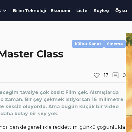
t
Bilim Teknoloji
Ekonomi
Liste
Söyleşi
Öykü
Kültür Sanat
Sinema
Master Class
17
0
eğim tavsiye çok basit: Film çek. Altmışlarda
 o zaman. Bir şey çekmek istiyorsan 16 milimetre
le sessiz oluyordu. Ama bugün küçük bir video
daha kolay bir şey yok.
ndi, ben de genellikle reddettim, çünkü çoğunlukla