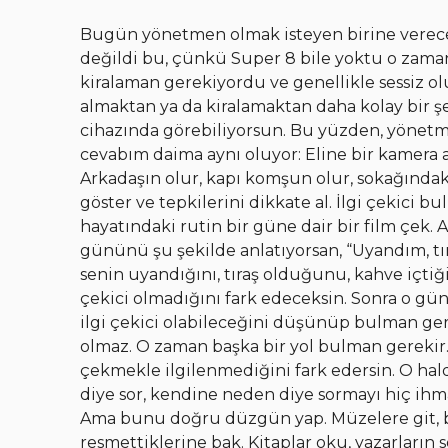
Bugün yönetmen olmak isteyen birine vereceği
değildi bu, çünkü Super 8 bile yoktu o zaman
kiralaman gerekiyordu ve genellikle sessiz 
almaktan ya da kiralamaktan daha kolay bir şey
cihazında görebiliyorsun. Bu yüzden, yönetme
cevabım daima aynı oluyor: Eline bir kamera al
Arkadaşın olur, kapı komşun olur, sokağındaki
göster ve tepkilerini dikkate al. İlgi çekici 
hayatındaki rutin bir güne dair bir film çek.
gününü şu şekilde anlatıyorsan, “Uyandım, tıra
senin uyandığını, tıraş olduğunu, kahve içtiği
çekici olmadığını fark edeceksin. Sonra o gün
ilgi çekici olabileceğini düşünüp bulman ge
olmaz. O zaman başka bir yol bulman gerekir.
çekmekle ilgilenmediğini fark edersin. O hal
diye sor, kendine neden diye sormayı hiç ihmal
Ama bunu doğru düzgün yap. Müzelere git, büy
resmettiklerine bak. Kitaplar oku, yazarların 