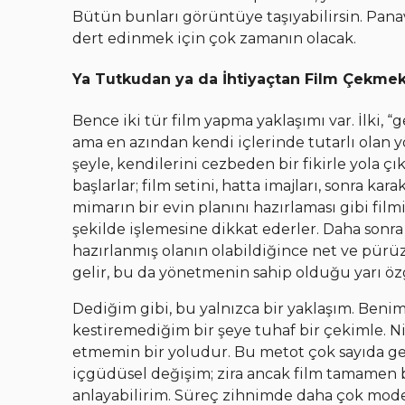
Bütün bunları görüntüye taşıyabilirsin. Panavi
dert edinmek için çok zamanın olacak.
Ya Tutkudan ya da İhtiyaçtan
Film Çekme
Bence iki tür film yapma yaklaşımı var. İlki, 
ama en azından kendi içlerinde tutarlı olan 
şeyle, kendilerini cezbeden bir fikirle yola çı
başlarlar; film setini, hatta imajları, sonra ka
mimarın bir evin planını hazırlaması gibi film
şekilde işlemesine dikkat ederler. Daha sonra 
hazırlanmış olanın olabildiğince net ve pürü
gelir, bu da yönetmenin sahip olduğu yarı ö
Dediğim gibi, bu yalnızca bir yaklaşım. Benimki
kestiremediğim bir şeye tuhaf bir çekimle. 
etmemin bir yoludur. Bu metot çok sayıda gel
içgüdüsel değişim; zira ancak film tamamen
anlayabilirim. Süreç zihnimde daha çok modern 