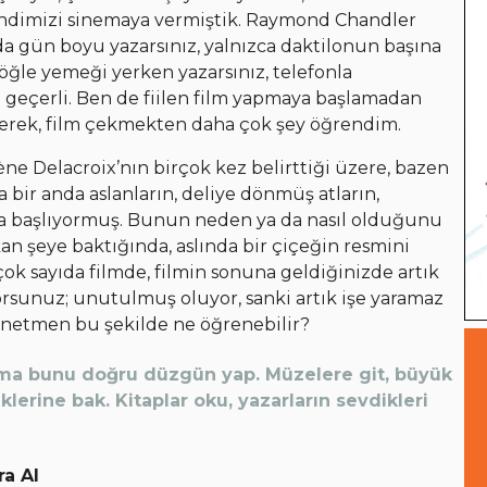
ndimizi sinemaya vermiştik. Raymond Chandler
da gün boyu yazarsınız, yalnızca daktilonun başına
 öğle yemeği yerken yazarsınız, telefonla
ı geçerli. Ben de fiilen film yapmaya başlamadan
eyerek, film çekmekten daha çok şey öğrendim.
 Delacroix’nın birçok kez belirttiği üzere, bazen
 bir anda aslanların, deliye dönmüş atların,
a başlıyormuş. Bunun neden ya da nasıl olduğunu
n şeye baktığında, aslında bir çiçeğin resmini
k sayıda filmde, filmin sonuna geldiğinizde artık
orsunuz; unutulmuş oluyor, sanki artık işe yaramaz
 yönetmen bu şekilde ne öğrenebilir?
. Ama bunu doğru düzgün yap. Müzelere git, büyük
iklerine bak. Kitaplar oku, yazarların sevdikleri
ra Al