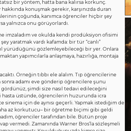
da tatsız bir yöntem, hatta bana kalırsa korkunç.
şey hakkında konuşmak gerekir, karşınızda duran
slerinin çoğunda, kanımca öğrenciler hiçbir şey
sa yalnızca onu görüyorlardı.
şme imzaladım ve okulda kendi prodüksiyon ofisimi
şey yaratmak vardı kafamda: bir tür “canlı”
asıl yürüdüğünü gözlemleyebileceği bir yer. Onlara
zmaktan yapımcılarla anlaşmaya, hazırlığa, montaja
aktı. Örneğin tıbbı ele alalım. Tıp öğrencilerine
en sonra adamı eve gönderip öğrencilere şunu
i gördünüz, şimdi size nasıl tedavi edileceğini
i hasta üstünde, öğrencilerin huzurunda icra
e sinema için de aynısı geçerli. Yapmak istediğim de
daha az korkutucu– bir öğretme biçimi gibi geldi
madım, öğrenciler tarafından bile. Bütün proje
evap vermedi. Zamanında Warner Bros’la sözleşmeli
ıklamayı yapmıştı: Kovulduğunuzda kimse size