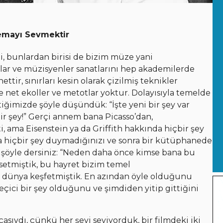
emayı Sevmektir
i, bunlardan birisi de bizim müze yani
lar ve müzisyenler sanatlarını hep akademilerde
ttir, sınırları kesin olarak çizilmiş teknikler
 net ekoller ve metotlar yoktur. Dolayısıyla temelde
ttiğimizde şöyle düşündük: “İşte yeni bir şey var
r şey!” Gerçi annem bana Picasso’dan,
, ama Eisenstein ya da Griffith hakkında hiçbir şey
 hiçbir şey duymadığınızı ve sonra bir kütüphanede
.. şöyle dersiniz: “Neden daha önce kimse bana bu
ssetmiştik, bu hayret bizim temel
r dünya keşfetmiştik. En azından öyle olduğunu
ci bir şey olduğunu ve şimdiden yitip gittiğini
asıydı, çünkü her şeyi seviyorduk, bir filmdeki iki