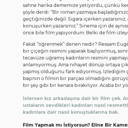
sahne harika dememize yetiyordu, çünkü ke
şöyle derdi: “Bir roman yazmaya başladığınız
geçtiğinizde değil. Sigara içerken yazarsınız,
konuşurken yazarsınız.” Sinema için de aynıs
önce bile film yapıyordum. Belki de film izl
Fakat “öğrenmek” denen nedir? Ressam Eugène
bir çiçeğin resmini yaparak başlıyormuş, sonra
tecavüze uğramış kadınların resmini yapmay
anlamıyormuş. Ama nihayet dönüp ortaya çıka
yapmış olduğunu fark ediyormuş. İzlediğim ço
başının o filmin bir parçası olmadığını görüy
bir şey gibi bir kenara bırakılıyor. Acaba bir
İstersen kız arkadaşına dair bir film çek
ustaların sevdikleri kadınları nasıl resmett
kadınlara dair nasıl konuştuklarına bak.
Film Yapmak mı İstiyorsun? Eline Bir Kame