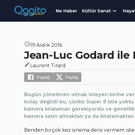
Ne Haber
Kültür Sanat
Haya
19 Aralık 2016
Jean-Luc Godard ile 
Laurent Tirard
Paylaş
Paylaş
Bugün yönetmen olmak isteyen birine verec
kolay değildi bu, çünkü Super 8 bile yoktu
kamera kiralaman gerekiyordu ve genellik
kamera satın almaktan ya da kiralamaktan 
Benden birçok kez sinema dersi vermem iste