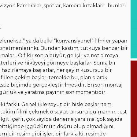
zyon kameralar, spotlar, kamera kızakları... bunları
k
“geleneksel” ya da belki “konvansiyonel” filmler yapan
yönetmenlerinki. Bundan kastım, tutkuya benzer bir
kmaları. O fikir sonra büyür, gelişir ve not almaya
rakterleri ve hikâyeyi görmeye başlarlar. Sonra bir
i hazırlamaya başlarlar, her şeyin kusursuz bir
fiilen çekim başlar; temelde bu, plan olarak
zsüz biçimde gerçekleştirilmesidir. En son montaj
zgürlük ve yaratma payının son momentidir.
 farklı. Genellikle soyut bir hisle başlar, tam
Nitekim filmi çekmek o soyut unsuru bulmamın, test
git içerir, çok sayıda deneme yanılma, çok sayıda
 bittiğinde içgüdümün doğru olup olmadığını
bir resim gibi işler, bir farkla ki, resimde