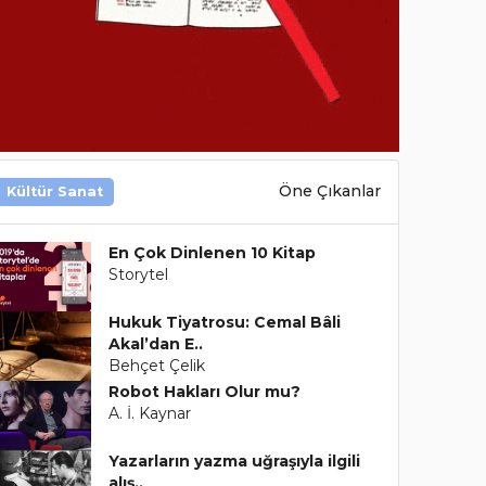
Öne Çıkanlar
Kültür Sanat
En Çok Dinlenen 10 Kitap
Storytel
Hukuk Tiyatrosu: Cemal Bâli
Akal’dan E..
Behçet Çelik
Robot Hakları Olur mu?
A. İ. Kaynar
Yazarların yazma uğraşıyla ilgili
alış..