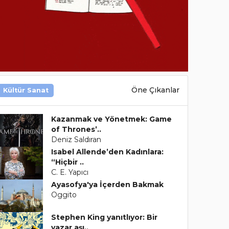
Öne Çıkanlar
Kültür Sanat
Kazanmak ve Yönetmek: Game
of Thrones’..
Deniz Saldıran
Isabel Allende’den Kadınlara:
“Hiçbir ..
C. E. Yapıcı
Ayasofya'ya İçerden Bakmak
Oggito
Stephen King yanıtlıyor: Bir
yazar aşı..