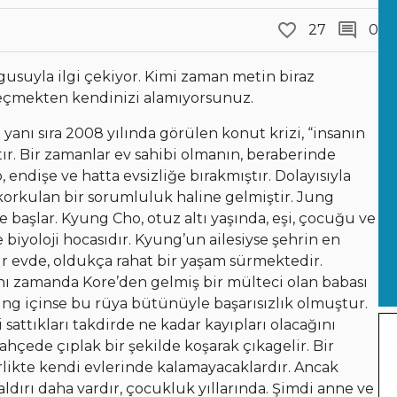
27
0
gusuyla ilgi çekiyor. Kimi zaman metin biraz
 geçmekten kendinizi alamıyorsunuz.
nı sıra 2008 yılında görülen konut krizi, “insanın
tır. Bir zamanlar ev sahibi olmanın, beraberinde
 endişe ve hatta evsizliğe bırakmıştır. Dolayısıyla
, korkulan bir sorumluluk haline gelmiştir. Jung
le başlar. Kyung Cho, otuz altı yaşında, eşi, çocuğu ve
biyoloji hocasıdır. Kyung’un ailesiyse şehrin en
r evde, oldukça rahat bir yaşam sürmektedir.
ynı zamanda Kore’den gelmiş bir mülteci olan babası
ung içinse bu rüya bütünüyle başarısızlık olmuştur.
 sattıkları takdirde ne kadar kayıpları olacağını
ahçede çıplak bir şekilde koşarak çıkagelir. Bir
irlikte kendi evlerinde kalamayacaklardır. Ancak
dırı daha vardır, çocukluk yıllarında. Şimdi anne ve