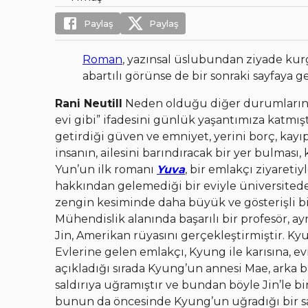
Paylaş
Paylaş
Roman
, yazınsal üslubundan ziyade kur
abartılı görünse de bir sonraki sayfaya
Rani Neutill
Neden olduğu diğer durumların ya
evi gibi” ifadesini günlük yaşantımıza katmış
getirdiği güven ve emniyet, yerini borç, kayıp,
insanın, ailesini barındıracak bir yer bulması
Yun’un ilk romanı
Yuva
, bir emlakçı ziyaretiy
hakkından gelemediği bir eviyle üniversitede 
zengin kesiminde daha büyük ve gösterişli bi
Mühendislik alanında başarılı bir profesör, a
Jin, Amerikan rüyasını gerçekleştirmiştir. Ky
Evlerine gelen emlakçı, Kyung ile karısına, evi
açıkladığı sırada Kyung’un annesi Mae, arka b
saldırıya uğramıştır ve bundan böyle Jin’le b
bunun da öncesinde Kyung’un uğradığı bir sal