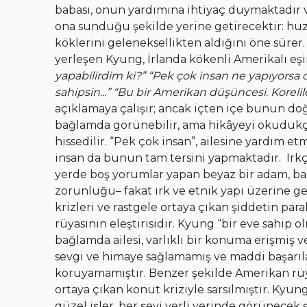
babası, onun yardımına ihtiyaç duymaktadır 
ona sunduğu şekilde yerine getirecektir: hu
köklerini geleneksellikten aldığını öne sürer
yerleşen Kyung, İrlanda kökenli Amerikalı eşi
yapabilirdim ki?”
“Pek çok insan ne yapıyorsa 
sahipsin...”
“Bu bir Amerikan düşüncesi. Koreliler
açıklamaya çalışır; ancak içten içe bunun doğr
bağlamda görünebilir, ama hikâyeyi okuduk
hissedilir. “Pek çok insan”, ailesine yardım 
insan da bunun tam tersini yapmaktadır.
Irkç
yerde boş yorumlar yapan beyaz bir adam, b
zorunluğu– fakat ırk ve etnik yapı üzerine get
krizleri ve rastgele ortaya çıkan şiddetin par
rüyasının eleştirisidir. Kyung “bir eve sahip 
bağlamda ailesi, varlıklı bir konuma erişmiş 
sevgi ve himaye sağlamamış ve maddi başarıla
koruyamamıştır. Benzer şekilde Amerikan rüya
ortaya çıkan konut kriziyle sarsılmıştır. Kyun
güzel işler, her şeyi yerli yerinde görünecek şe