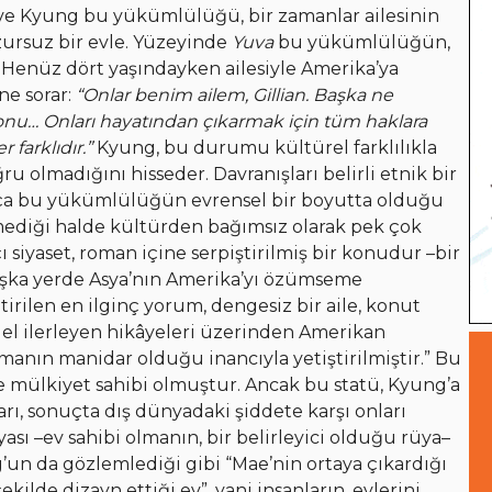
ve Kyung bu yükümlülüğü, bir zamanlar ailesinin
zursuz bir evle. Yüzeyinde
Yuva
bu yükümlülüğün,
. Henüz dört yaşındayken ailesiyle Amerika’ya
ne sorar:
“Onlar benim ailem, Gillian. Başka ne
onu… Onları hayatından çıkarmak için tüm haklara
 farklıdır.”
Kyung, bu durumu kültürel farklılıkla
u olmadığını hisseder. Davranışları belirli etnik bir
ça bu yükümlülüğün evrensel bir boyutta olduğu
etmediği halde kültürden bağımsız olarak pek çok
ı siyaset, roman içine serpiştirilmiş bir konudur –bir
aşka yerde Asya’nın Amerika’yı özümseme
irilen en ilginç yorum, dengesiz bir aile, konut
alel ilerleyen hikâyeleri üzerinden Amerikan
olmanın manidar olduğu inancıyla yetiştirilmiştir.” Bu
ve mülkiyet sahibi olmuştur. Ancak bu statü, Kyung’a
rı, sonuçta dış dünyadaki şiddete karşı onları
sı –ev sahibi olmanın, bir belirleyici olduğu rüya–
g’un da gözlemlediği gibi “Mae’nin ortaya çıkardığı
kilde dizayn ettiği ev”, yani insanların, evlerini