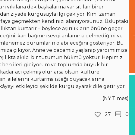
n yıkılana dek başkalarına yansıtılan birer
ndan ziyade kurgusuyla ilgi çekiyor. Kimi zaman
sayfaya geçmekten kendinizi alamıyorsunuz. Üsluptaki
lıktan kurtarır – böylece aşırılıkların önüne geçer.
ceğini, kan bağının sevgi anlamına gelmediğini ve
zümlenemez durumların olabileceğini gösteriyor. Bu
mıza çıkıyor. Anne ve babamız yaşlanıp yardımımıza
rşılıkta akılcı bir tutumun hükmü yoktur. Hepimiz
cak ben ileri gidiyorum ve toplumda büyük bir
dar acı çekmiş olurlarsa olsun, kültürel
rsin, ailelerini kurtarma isteği duyacaklarına
kâyeyi etkileyici şekilde kurgulayarak dile getiriyor.
(NY Times)
27
0