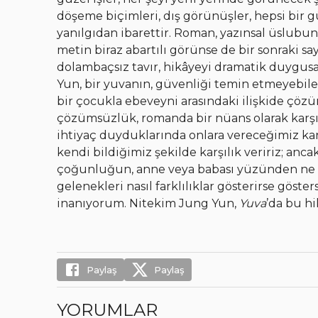
döşeme biçimleri, dış görünüşler, hepsi bir gü
yanılgıdan ibarettir. Roman, yazınsal üslubu
metin biraz abartılı görünse de bir sonraki 
dolambaçsız tavır, hikâyeyi dramatik duygusal
Yun, bir yuvanın, güvenliği temin etmeyebile
bir çocukla ebeveyni arasındaki ilişkide çö
çözümsüzlük, romanda bir nüans olarak karşı
ihtiyaç duyduklarında onlara vereceğimiz ka
kendi bildiğimiz şekilde karşılık veririz; an
çoğunluğun, anne veya babası yüzünden ne ka
gelenekleri nasıl farklılıklar gösterirse göste
inanıyorum. Nitekim Jung Yun,
Yuva
’da bu hi
Paylaş
Paylaş
YORUMLAR