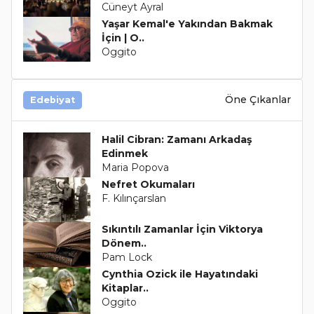
Cüneyt Ayral
Yaşar Kemal'e Yakından Bakmak
İçin | O..
Oggito
Öne Çıkanlar
Edebiyat
Halil Cibran: Zamanı Arkadaş
Edinmek
Maria Popova
Nefret Okumaları
F. Kılınçarslan
Sıkıntılı Zamanlar İçin Viktorya
Dönem..
Pam Lock
Cynthia Ozick ile Hayatındaki
Kitaplar..
Oggito