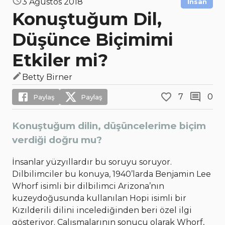
3 Ağustos 2018
İnsan
Konuştuğum Dil,
Düşünce Biçimimi
Etkiler mi?
Betty Birner
7
0
Paylaş
Paylaş
Konuştuğum dilin, düşüncelerime biçim
verdiği doğru mu?
İnsanlar yüzyıllardır bu soruyu soruyor.
Dilbilimciler bu konuya, 1940’larda Benjamin Lee
Whorf isimli bir dilbilimci Arizona’nın
kuzeydoğusunda kullanılan Hopi isimli bir
Kızılderili dilini incelediğinden beri özel ilgi
gösteriyor. Çalışmalarının sonucu olarak Whorf,