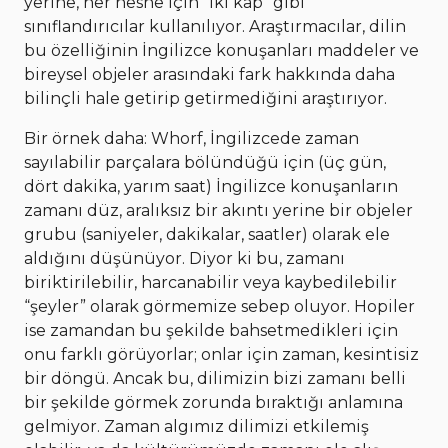
yerine, her nesne için “iki kap” gibi
sınıflandırıcılar kullanılıyor. Araştırmacılar, dilin
bu özelliğinin İngilizce konuşanları maddeler ve
bireysel objeler arasındaki fark hakkında daha
bilinçli hale getirip getirmediğini araştırıyor.
Bir örnek daha: Whorf, İngilizcede zaman
sayılabilir parçalara bölündüğü için (üç gün,
dört dakika, yarım saat) İngilizce konuşanların
zamanı düz, aralıksız bir akıntı yerine bir objeler
grubu (saniyeler, dakikalar, saatler) olarak ele
aldığını düşünüyor. Diyor ki bu, zamanı
biriktirilebilir, harcanabilir veya kaybedilebilir
“şeyler” olarak görmemize sebep oluyor. Hopiler
ise zamandan bu şekilde bahsetmedikleri için
onu farklı görüyorlar; onlar için zaman, kesintisiz
bir döngü. Ancak bu, dilimizin bizi zamanı belli
bir şekilde görmek zorunda bıraktığı anlamına
gelmiyor. Zaman algımız dilimizi etkilemiş