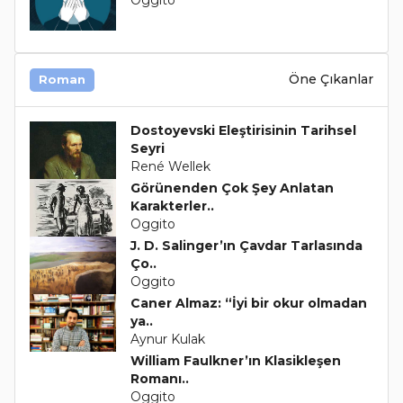
Öne Çıkanlar
Roman
Dostoyevski Eleştirisinin Tarihsel
Seyri
René Wellek
Görünenden Çok Şey Anlatan
Karakterler..
Oggito
J. D. Salinger’ın Çavdar Tarlasında
Ço..
Oggito
Caner Almaz: “İyi bir okur olmadan
ya..
Aynur Kulak
William Faulkner’ın Klasikleşen
Romanı..
Oggito