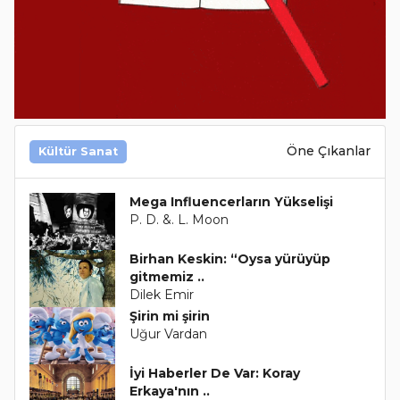
Öne Çıkanlar
Kültür Sanat
Mega Influencerların Yükselişi
P. D. &. L. Moon
Birhan Keskin: “Oysa yürüyüp
gitmemiz ..
Dilek Emir
Şirin mi şirin
Uğur Vardan
İyi Haberler De Var: Koray
Erkaya'nın ..