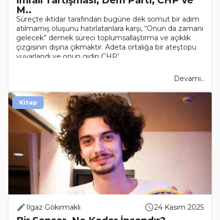
M..
Süreçte iktidar tarafından bugüne dek somut bir adım
atılmamış oluşunu hatırlatanlara karşı, “Onun da zamanı
gelecek” demek süreci toplumsallaştırma ve açıklık
çizgisinin dışına çıkmaktır. Adeta ortalığa bir ateştopu
yuvarlandı ve onun gidip CHP’..
Devamı..
Kitap
Ilgaz Gökırmaklı
24 Kasım 2025