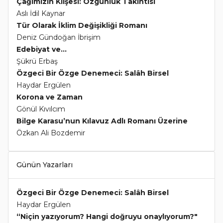
Çağımızın Klişesi: Özgünlük Takıntısı
Aslı İdil Kaynar
Tür Olarak İklim Değişikliği Romanı
Deniz Gündoğan İbrişim
Edebiyat ve...
Şükrü Erbaş
Özgeci Bir Özge Denemeci: Salâh Birsel
Haydar Ergülen
Korona ve Zaman
Gönül Kıvılcım
Bilge Karasu’nun Kılavuz Adlı Romanı Üzerine
Özkan Ali Bozdemir
Günün Yazarları
Özgeci Bir Özge Denemeci: Salâh Birsel
Haydar Ergülen
“Niçin yazıyorum? Hangi doğruyu onaylıyorum?"