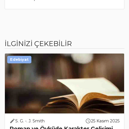
İLGİNİZİ ÇEKEBİLİR
Edebiyat
S. G. -. J. Smith
25 Kasım 2025
Roman ve Öyküde Karakter Gelişimi