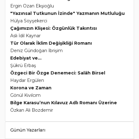
Ergin Ozan Ekşioğlu
"Yazınsal Tutkunun İzinde" Yazmanın Mutluluğu
Hülya Soyşekerci
Çağımızın Klişesi: Özgünlük Takıntısı
Aslı İdil Kaynar
Tür Olarak İklim Değişikliği Romanı
Deniz Gündoğan İbrişim
Edebiyat ve...
Şükrü Erbaş
Özgeci Bir Özge Denemeci: Salâh Birsel
Haydar Ergülen
Korona ve Zaman
Gönül Kıvılcım
Bilge Karasu’nun Kılavuz Adlı Romanı Üzerine
Özkan Ali Bozdemir
Günün Yazarları