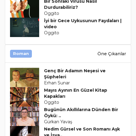
Bir Sonraki Virüsü Nasıl
Durdurabiliriz?
Oggito
İyi bir Gece Uykusunun Faydaları |
video
Oggito
Öne Çıkanlar
Roman
Genç Bir Adamın Neşesi ve
Şüpheleri
Erhan Sunar
Mayıs Ayının En Güzel Kitap
Kapakları
Oggito
Bugünün Akıllılarına Dünden Bir
Öykü: ..
Gürkan Yavaş
Nedim Gürsel ve Son Romanı Aşk
ve İsya..