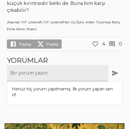
küçük kırıntısıdır belki de. Buna kim karşı
çıkabilir?
(Kaynak: H.P. Lovecraft, H.P. Lovecraft’tan Üç Öykü, Ardan Tüzünsoy-Barış
Emre Alkım, İthaki)
4
0
Paylaş
Paylaş
YORUMLAR
Bir yorum yazın
Henüz hiç yorum yapılmamış. İlk yorum yapan sen
ol!