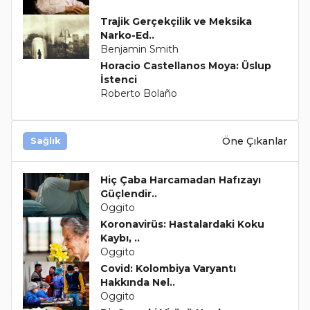
Trajik Gerçekçilik ve Meksika
Narko-Ed..
Benjamin Smith
Horacio Castellanos Moya: Üslup
İstenci
Roberto Bolaño
Öne Çıkanlar
Sağlık
Hiç Çaba Harcamadan Hafızayı
Güçlendir..
Oggito
Koronavirüs: Hastalardaki Koku
Kaybı, ..
Oggito
Covid: Kolombiya Varyantı
Hakkında Nel..
Oggito