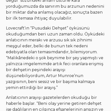
değdi” sözündeki anlam üstüne kafa
yorduğumuzda da sanırım bu arzunun nedenini
bir miktar daha anlamış olacağız, sonuçta bazen
bir ilk temasa ihtiyaç duyulabilir.
Lovecraft’ın “Pusudaki Dehşet” öyküsünü
okuduğumdan beri uzun zaman oldu. Öyküdeki
anlatıcının merakı ve arzusu sık sık zihnimi
meşgul eder, belki de bunun tek nedeni
edebiyatla olan temasımdandır, bilemiyorum.
“Malikânedeki o şok beynime bir şey yapmıştı ve
yalnızca imgelemimde artık feci oranlara erişmiş
bir dehşetin peşindeki arayışı
düşünebiliyordum, Artur Munroe’nun
yazgısının, beni sessiz ve bir başıma kalmaya
yemin ettirdiği bir arayış.”
Anlatıcının arayışı gazetelerden okuduğu bir
haberle başlar. “Beni olay yerine getiren dehşet
ise dağlıların en çılgınca efsanelerinin ansızın ve