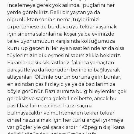
incelemeye gerek yok aslında. İpuçlarını her
yerde görebiliriz. Belli bir yaştan ya da
olgunluktan sonra sinema, tüylerimizi
ürpertemese de bu duyguyu tekrar yaşamak
için sinema salonlarına koşar ya da evimizde
televizyonumuzun karşısında koltuğumuza
kurulup gecenin ilerleyen saatlerinde az da olsa
tüylerimizin dikleşmesini sabırsızlıkla bekleriz.
Ekranlarda sık sık rastlarız, falanca yamaçtan
paraşütle ya da köprüden beline ip bağlayarak
atlayanları. Ölümle burun buruna gelir bunlar,
en azından pasif izleyiciye ya da bazılarımıza
böyle görünür. Bazılarımıza bu gibi eylemler çok
gereksiz ve saçma gelebilir elbette, ancak bu
pasif bazılarımız cinsel hazzı saçma
bulmayacaktır ve muhtemelen tekrar tekrar
cinsel hazzı almak için her türlü engeli yıkmaya
var güçleriyle çalışacaklardır. “Köpeğin dişi kana