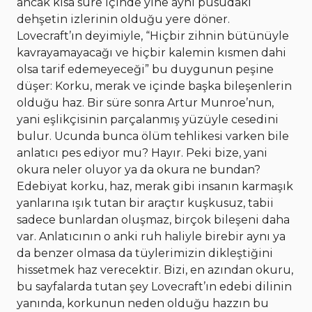
ancak kısa süre içinde yine aynı pusudaki
dehşetin izlerinin olduğu yere döner.
Lovecraft’ın deyimiyle, “Hiçbir zihnin bütünüyle
kavrayamayacağı ve hiçbir kalemin kısmen dahi
olsa tarif edemeyeceği” bu duygunun peşine
düşer: Korku, merak ve içinde başka bileşenlerin
olduğu haz. Bir süre sonra Artur Munroe’nun,
yani eşlikçisinin parçalanmış yüzüyle cesedini
bulur. Ucunda bunca ölüm tehlikesi varken bile
anlatıcı pes ediyor mu? Hayır. Peki bize, yani
okura neler oluyor ya da okura ne bundan?
Edebiyat korku, haz, merak gibi insanın karmaşık
yanlarına ışık tutan bir araçtır kuşkusuz, tabii
sadece bunlardan oluşmaz, birçok bileşeni daha
var. Anlatıcının o anki ruh haliyle birebir aynı ya
da benzer olmasa da tüylerimizin dikleştiğini
hissetmek haz verecektir. Bizi, en azından okuru,
bu sayfalarda tutan şey Lovecraft’ın edebi dilinin
yanında, korkunun neden olduğu hazzın bu