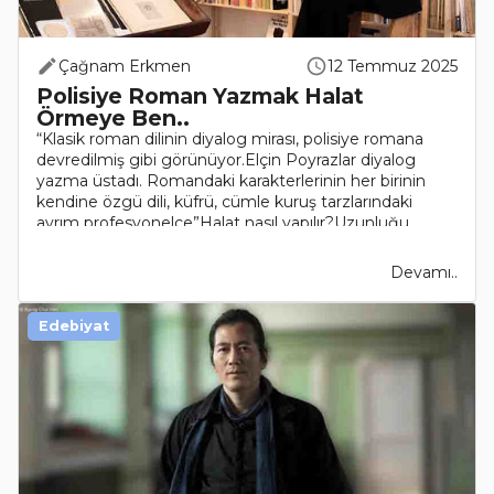
Çağnam Erkmen
12 Temmuz 2025
Polisiye Roman Yazmak Halat
Örmeye Ben..
“Klasik roman dilinin diyalog mirası, polisiye romana
devredilmiş gibi görünüyor.Elçin Poyrazlar diyalog
yazma üstadı. Romandaki karakterlerinin her birinin
kendine özgü dili, küfrü, cümle kuruş tarzlarındaki
ayrım profesyonelce”Halat nasıl yapılır?Uzunluğu..
Devamı..
Edebiyat