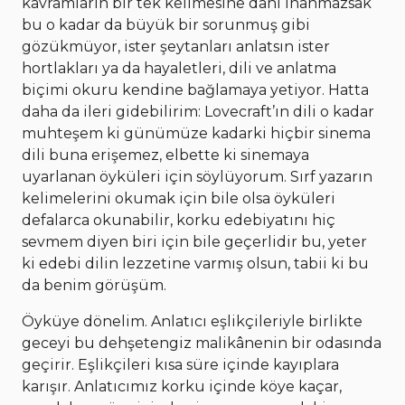
kavramların bir tek kelimesine dahi inanmazsak
bu o kadar da büyük bir sorunmuş gibi
gözükmüyor, ister şeytanları anlatsın ister
hortlakları ya da hayaletleri, dili ve anlatma
biçimi okuru kendine bağlamaya yetiyor. Hatta
daha da ileri gidebilirim: Lovecraft’ın dili o kadar
muhteşem ki günümüze kadarki hiçbir sinema
dili buna erişemez, elbette ki sinemaya
uyarlanan öyküleri için söylüyorum. Sırf yazarın
kelimelerini okumak için bile olsa öyküleri
defalarca okunabilir, korku edebiyatını hiç
sevmem diyen biri için bile geçerlidir bu, yeter
ki edebi dilin lezzetine varmış olsun, tabii ki bu
da benim görüşüm.
Öyküye dönelim. Anlatıcı eşlikçileriyle birlikte
geceyi bu dehşetengiz malikânenin bir odasında
geçirir. Eşlikçileri kısa süre içinde kayıplara
karışır. Anlatıcımız korku içinde köye kaçar,