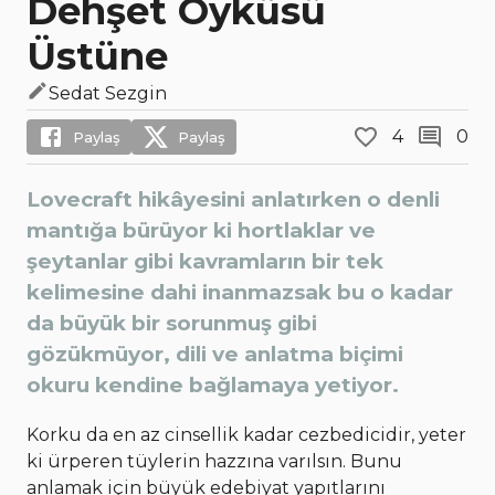
Dehşet Öyküsü
Üstüne
Sedat Sezgin
4
0
Paylaş
Paylaş
Lovecraft hikâyesini anlatırken o denli
mantığa bürüyor ki hortlaklar ve
şeytanlar gibi kavramların bir tek
kelimesine dahi inanmazsak bu o kadar
da büyük bir sorunmuş gibi
gözükmüyor, dili ve anlatma biçimi
okuru kendine bağlamaya yetiyor.
Korku da en az cinsellik kadar cezbedicidir, yeter
ki ürperen tüylerin hazzına varılsın. Bunu
anlamak için büyük edebiyat yapıtlarını