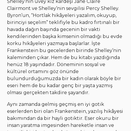
Shelley’nin üvey kız kardeşi Jane Claire
Clairmont ve Shelley’nin sevgilisi Percy Shelley.
Byron’un, “Hortlak hikâyeleri yazalım, okuyup,
birinciyi seçelim” teklifiyle bu kadro fırtınalı bir
havada dağın başında gecenin bir vakti
kendilerinden başka kimsenin olmadığı bu evde
korku hikâyeleri yazmaya başlarlar. İşte
Frankenstein bu gecelerden birinde Shelley’nin
kaleminden çıkar. Hem de bu kitabı yazdığında
henüz 18 yaşındadır. Döneminin sosyal ve
kültürel ortamını göz önünde
bulundurduğumuzda bir kadın olarak böyle bir
eseri hem de bu kadar genç bir yaşta yazmış
olması gerçekten takdire şayandır.
Aynı zamanda gelmiş geçmiş en iyi gotik
eserlerden biri olan Frankenstein, yazılış hikâyesi
bakımından da bir hayli gotiktir. Eser okuru bir
insan yaratma imgesinden hareketle insan ve