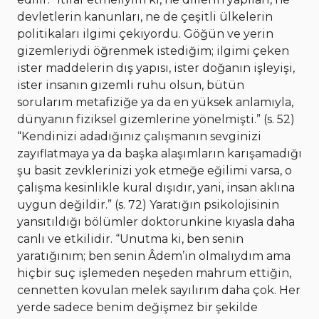
devletlerin kanunları, ne de çeşitli ülkelerin
politikaları ilgimi çekiyordu. Göğün ve yerin
gizemleriydi öğrenmek istediğim; ilgimi çeken
ister maddelerin dış yapısı, ister doğanın işleyişi,
ister insanın gizemli ruhu olsun, bütün
sorularım metafiziğe ya da en yüksek anlamıyla,
dünyanın fiziksel gizemlerine yönelmişti.” (s. 52)
“Kendinizi adadığınız çalışmanın sevginizi
zayıflatmaya ya da başka alaşımların karışamadığı
şu basit zevklerinizi yok etmeğe eğilimi varsa, o
çalışma kesinlikle kural dışıdır, yani, insan aklına
uygun değildir.” (s. 72) Yaratığın psikolojisinin
yansıtıldığı bölümler doktorunkine kıyasla daha
canlı ve etkilidir. “Unutma ki, ben senin
yaratığınım; ben senin Âdem’in olmalıydım ama
hiçbir suç işlemeden neşeden mahrum ettiğin,
cennetten kovulan melek sayılırım daha çok. Her
yerde sadece benim değişmez bir şekilde