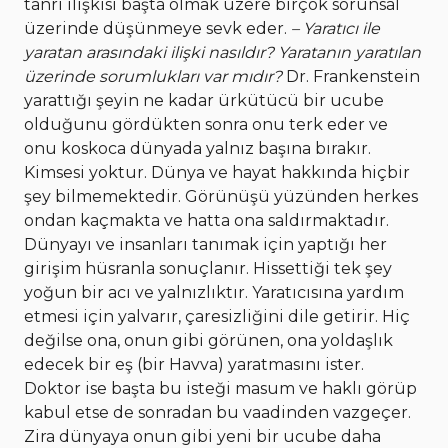
tanrı ilişkisi başta olmak üzere birçok sorunsal
üzerinde düşünmeye sevk eder.
– Yaratıcı ile
yaratan arasındaki ilişki nasıldır? Yaratanın yaratılan
üzerinde sorumlukları var mıdır?
Dr. Frankenstein
yarattığı şeyin ne kadar ürkütücü bir ucube
olduğunu gördükten sonra onu terk eder ve
onu koskoca dünyada yalnız başına bırakır.
Kimsesi yoktur. Dünya ve hayat hakkında hiçbir
şey bilmemektedir. Görünüşü yüzünden herkes
ondan kaçmakta ve hatta ona saldırmaktadır.
Dünyayı ve insanları tanımak için yaptığı her
girişim hüsranla sonuçlanır. Hissettiği tek şey
yoğun bir acı ve yalnızlıktır. Yaratıcısına yardım
etmesi için yalvarır, çaresizliğini dile getirir. Hiç
değilse ona, onun gibi görünen, ona yoldaşlık
edecek bir eş (bir Havva) yaratmasını ister.
Doktor ise başta bu isteği masum ve haklı görüp
kabul etse de sonradan bu vaadinden vazgeçer.
Zira dünyaya onun gibi yeni bir ucube daha