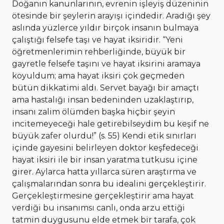
Doğanın kanunlarının, evrenin işleyiş düzeninin
ötesinde bir şeylerin arayışı içindedir. Aradığı şey
aslında yüzlerce yıldır birçok insanın bulmaya
çalıştığı felsefe taşı ve hayat iksiridir. “Yeni
öğretmenlerimin rehberliğinde, büyük bir
gayretle felsefe taşını ve hayat iksirini aramaya
koyuldum; ama hayat iksiri çok geçmeden
bütün dikkatimi aldı. Servet bayağı bir amaçtı
ama hastalığı insan bedeninden uzaklaştırıp,
insanı zalim ölümden başka hiçbir şeyin
incitemeyeceği hale getirebilseydim bu keşif ne
büyük zafer olurdu!” (s. 55) Kendi etik sınırları
içinde gayesini belirleyen doktor keşfedeceği
hayat iksiri ile bir insan yaratma tutkusu içine
girer. Aylarca hatta yıllarca süren araştırma ve
çalışmalarından sonra bu idealini gerçekleştirir.
Gerçekleştirmesine gerçekleştirir ama hayat
verdiği bu insanımsı canlı, onda arzu ettiği
tatmin duygusunu elde etmek bir tarafa, çok