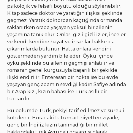
psikolojik ve felsefi boyutu olduğu söylenebilir.
Kitap sadece doktor ve yaratığın ilişkisi şeklinde
geçmez. Yaratık doktordan kaçtığında ormanda
saklanırken orada yaşayan yoksul bir ailenin
yaşamına tanık olur. Onları gizli gizli izler, inceler
ve kendi kendine hayat ve insanlar hakkında
çıkarımlarda bulunur. Hatta onlara kendini
göstermeden yardım bile eder. Öykü içinde
öykü şeklinde bu ailenin geçmişi anlatılır ve
romanın genel kurgusuyla başarılı bir şekilde
ilişkilendirilir. Enteresan bir nokta ise bu evde
yaşayan genç adamın sevdiği kadın Safiye adında
bir Arap kızı, kızın babası ise Türk asıllı bir
tüccardır.
Bu bölümde Türk, pekiyi tarif edilmez ve sürekli
kötülenir. Buradaki tutum art niyetten ziyade,
genç bir İngiliz kızın tanımadığı bir millet
hakkındaki tipik Avrupalı önyargısı olarak