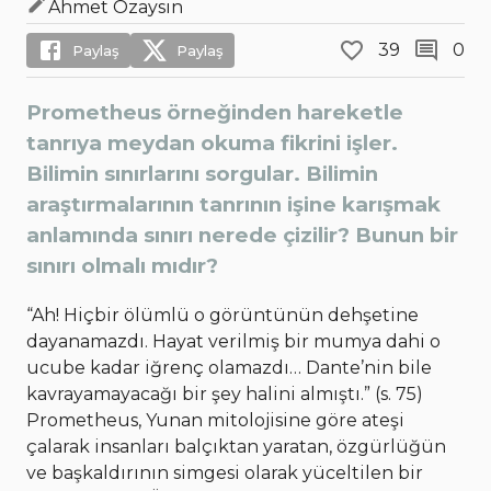
Ahmet Özaysın
39
0
Paylaş
Paylaş
Prometheus örneğinden hareketle
tanrıya meydan okuma fikrini işler.
Bilimin sınırlarını sorgular. Bilimin
araştırmalarının tanrının işine karışmak
anlamında sınırı nerede çizilir? Bunun bir
sınırı olmalı mıdır?
“Ah! Hiçbir ölümlü o görüntünün dehşetine
dayanamazdı. Hayat verilmiş bir mumya dahi o
ucube kadar iğrenç olamazdı… Dante’nin bile
kavrayamayacağı bir şey halini almıştı.” (s. 75)
Prometheus, Yunan mitolojisine göre ateşi
çalarak insanları balçıktan yaratan, özgürlüğün
ve başkaldırının simgesi olarak yüceltilen bir