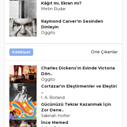
Kâğıt mı, Ekran mı?
Metin Rudar
Raymond Carver'ın Sesinden
Dinleyin
Oggito
Öne Çıkanlar
Edebiyat
Charles Dickens’ın Evinde Victoria
Dön..
Oggito
Cortázar'ın Eleştirmenler ve Eleştiri
..
I. A. Borland
Gücünüzü Tekrar Kazanmak İçin
Zor Dene..
Sakinah Hofler
İnce Memed