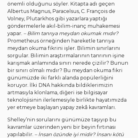
önemli olduğunu söyler. Kitapta adı geçen
Albertus Magnus, Paracelsus, C. François de
Volney, Plutarkhos gibi yazarlara yaptığı
göndermelerle akıl-bilim-inanç muhakemesi
yapar.
– Bilim tanrıya meydan okumak mıdır?
Prometheus örneğinden hareketle tanrıya
meydan okuma fikrini işler. Bilimin sınırlarını
sorgular. Bilimin araştırmalarının tanrının işine
karışmak anlamında sınırı nerede çizilir? Bunun
bir sınırı olmalı mıdır? Bu meydan okuma fikri
günümüzde iki farklı alanda popülerliğini
koruyor. İlki DNA hakkında bildiklerimizin
artmasıyla klonlama, diğeri ise bilgisayar
teknolojisinin ilerlemesiyle birlikte hayatımızda
yer etmeye başlayan yapay zekâ kavramları.
Shelley’nin sorularını günümüze taşıyıp bu
kavramlar üzerinden yeni bir beyin fırtınası
yapılabilir.
– İnsan özünde iyi midir? İnsanı kötü