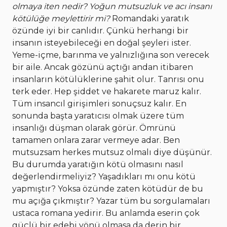
olmaya iten nedir? Yoğun mutsuzluk ve acı insanı
kötülüğe meylettirir mi?
Romandaki yaratık
özünde iyi bir canlıdır. Çünkü herhangi bir
insanın isteyebileceği en doğal şeyleri ister.
Yeme-içme, barınma ve yalnızlığına son verecek
bir aile. Ancak gözünü açtığı andan itibaren
insanların kötülüklerine şahit olur. Tanrısı onu
terk eder. Hep şiddet ve hakarete maruz kalır.
Tüm insancıl girişimleri sonuçsuz kalır. En
sonunda başta yaratıcısı olmak üzere tüm
insanlığı düşman olarak görür. Ömrünü
tamamen onlara zarar vermeye adar. Ben
mutsuzsam herkes mutsuz olmalı diye düşünür.
Bu durumda yaratığın kötü olmasını nasıl
değerlendirmeliyiz? Yaşadıkları mı onu kötü
yapmıştır? Yoksa özünde zaten kötüdür de bu
mu açığa çıkmıştır? Yazar tüm bu sorgulamaları
ustaca romana yedirir. Bu anlamda eserin çok
güçlü bir edebi yönü olmasa da derin bir