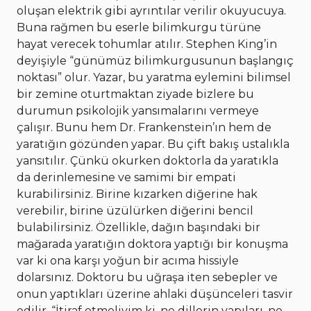
oluşan elektrik gibi ayrıntılar verilir okuyucuya.
Buna rağmen bu eserle bilimkurgu türüne
hayat verecek tohumlar atılır. Stephen King’in
deyişiyle “günümüz bilimkurgusunun başlangıç
noktası” olur. Yazar, bu yaratma eylemini bilimsel
bir zemine oturtmaktan ziyade bizlere bu
durumun psikolojik yansımalarını vermeye
çalışır. Bunu hem Dr. Frankenstein’ın hem de
yaratığın gözünden yapar. Bu çift bakış ustalıkla
yansıtılır. Çünkü okurken doktorla da yaratıkla
da derinlemesine ve samimi bir empati
kurabilirsiniz. Birine kızarken diğerine hak
verebilir, birine üzülürken diğerini bencil
bulabilirsiniz. Özellikle, dağın başındaki bir
mağarada yaratığın doktora yaptığı bir konuşma
var ki ona karşı yoğun bir acıma hissiyle
dolarsınız. Doktoru bu uğraşa iten sebepler ve
onun yaptıkları üzerine ahlaki düşünceleri tasvir
edilir. “İtiraf etmeliyim ki, ne dillerin yapıları, ne