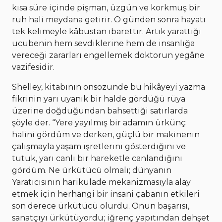
kısa süre içinde pişman, üzgün ve korkmuş bir
ruh hali meydana getirir. O günden sonra hayatı
tek kelimeyle kâbustan ibarettir. Artık yarattığı
ucubenin hem sevdiklerine hem de insanlığa
vereceği zararları engellemek doktorun yegâne
vazifesidir.
Shelley, kitabının önsözünde bu hikâyeyi yazma
fikrinin yarı uyanık bir halde gördüğü rüya
üzerine doğduğundan bahsettiği satırlarda
şöyle der. “Yere yayılmış bir adamın ürkünç
halini gördüm ve derken, güçlü bir makinenin
çalışmayla yaşam işretlerini gösterdiğini ve
tutuk, yarı canlı bir hareketle canlandığını
gördüm. Ne ürkütücü olmalı; dünyanın
Yaratıcısının harikulade mekanizmasıyla alay
etmek için herhangi bir insani çabanın etkileri
son derece ürkütücü olurdu. Onun başarısı,
sanatçıyı ürkütüyordu; iğrenç yapıtından dehşet