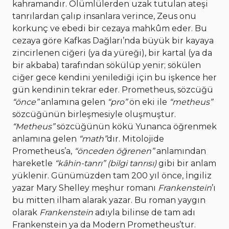
kahramandır. Ölümlülerden uzak tutulan ateşi
tanrılardan çalıp insanlara verince, Zeus onu
korkunç ve ebedi bir cezaya mahkûm eder. Bu
cezaya göre Kafkas Dağları’nda büyük bir kayaya
zincirlenen ciğeri (ya da yüreği), bir kartal (ya da
bir akbaba) tarafından sökülüp yenir; sökülen
ciğer gece kendini yenilediği için bu işkence her
gün kendinin tekrar eder. Prometheus, sözcüğü
“önce”
anlamına gelen
“pro”
ön eki ile
“metheus”
sözcüğünün birleşmesiyle oluşmuştur.
“Metheus”
sözcüğünün kökü Yunanca öğrenmek
anlamına gelen
“math”
dır. Mitolojide
Prometheus’a,
“önceden öğrenen”
anlamından
hareketle
“kâhin-tanrı” (bilgi tanrısı)
gibi bir anlam
yüklenir. Günümüzden tam 200 yıl önce, İngiliz
yazar Mary Shelley meşhur romanı
Frankenstein
’ı
bu mitten ilham alarak yazar. Bu roman yaygın
olarak
Frankenstein
adıyla bilinse de tam adı
Frankenstein ya da Modern Prometheus’tur.