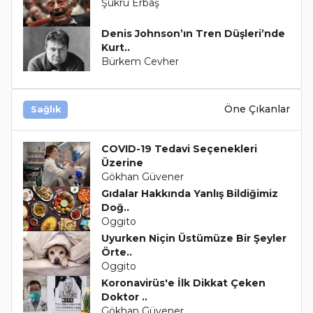
Şükrü Erbaş
Denis Johnson’ın Tren Düşleri’nde
Kurt..
Bürkem Cevher
Öne Çıkanlar
Sağlık
COVID-19 Tedavi Seçenekleri
Üzerine
Gökhan Güvener
Gıdalar Hakkında Yanlış Bildiğimiz
Doğ..
Oggito
Uyurken Niçin Üstümüze Bir Şeyler
Örte..
Oggito
Koronavirüs'e İlk Dikkat Çeken
Doktor ..
Gökhan Güvener