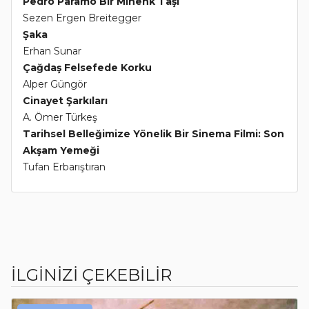
Pedro Paramo Bir Mihenk Taşı
Sezen Ergen Breitegger
Şaka
Erhan Sunar
Çağdaş Felsefede Korku
Alper Güngör
Cinayet Şarkıları
A. Ömer Türkeş
Tarihsel Belleğimize Yönelik Bir Sinema Filmi: Son
Akşam Yemeği
Tufan Erbarıştıran
İLGİNİZİ ÇEKEBİLİR