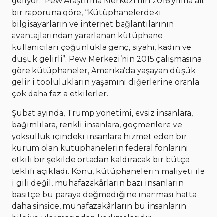
geliyor. Pew Araştırma Merkezi’nin 2016 yılına ait
bir raporuna göre, “Kütüphanelerdeki
bilgisayarların ve internet bağlantılarının
avantajlarından yararlanan kütüphane
kullanıcıları çoğunlukla genç, siyahi, kadın ve
düşük gelirli”. Pew Merkezi’nin 2015 çalışmasına
göre kütüphaneler, Amerika’da yaşayan düşük
gelirli toplulukların yaşamını diğerlerine oranla
çok daha fazla etkilerler.
Şubat ayında, Trump yönetimi, evsiz insanlara,
bağımlılara, renkli insanlara, göçmenlere ve
yoksulluk içindeki insanlara hizmet eden bir
kurum olan kütüphanelerin federal fonlarını
etkili bir şekilde ortadan kaldıracak bir bütçe
teklifi açıkladı. Konu, kütüphanelerin maliyeti ile
ilgili değil, muhafazakârların bazı insanların
basitçe bu paraya değmediğine inanması hatta
daha sinsice, muhafazakârların bu insanların