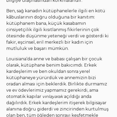
bilgiye ulaşmasından korkmalarıdır.
Ben, sağ kanadın kütüphanelerle ilgili en kötü
kâbuslarının doğru olduğuna bir kanıtım:
kütüphanem bana, küçük kasabamın
cinsiyetçilik ilgili kısıtlanmış fikirlerinin çok
ötesinde düşünme yeteneği verdi ve gösterdi ki
fakir, eşcinsel, eril merkezli bir kadın için
mutluluk ve başarı mümkün.
Louisiana’da anne ve babası çalışan bir çocuk
olarak, kütüphane benim bakıcımdı. Erkek
kardeşlerim ve ben okuldan sonra yerel
kütüphaneye yürürdük ve annemizin bizi
oradan alması için beklerdik. Birlikte durmamız
ve ev ödevlerimiz yapmamız gerekirdi, ama
otomatik kapılar
vınlayarak
açıldığı anda
dağılırdık. Erkek kardeşlerim itişerek bilgisayar
alanına doğru giderdi ve zincirinden kurtulmuş
olan ben, tüm öğleden sonrayı keşfetmekle