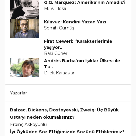
G.G. Márquez: Amerika’nın Amadis’i
M. V. Llosa
Kılavuz: Kendini Yazan Yazı
Semih Gümüş
Firat Cewerî: “Karakterlerimle
yaşıyor..
Baki Güner
Andrés Barba’nın Işıklar Ülkesi ile
Tu..
Dilek Karaaslan
Yazarlar
Balzac, Dickens, Dostoyevski, Zweig: Üç Büyük
Usta'yı neden okumalısınız?
Erdinç Akkoyunlu
İyi Öyküden Söz Ettiğimizde Sözünü Ettiklerimiz*