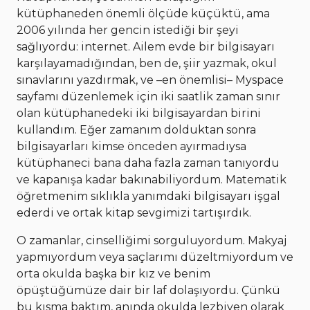
kütüphaneden önemli ölçüde küçüktü, ama
2006 yılında her gencin istediği bir şeyi
sağlıyordu: internet. Ailem evde bir bilgisayarı
karşılayamadığından, ben de, şiir yazmak, okul
sınavlarını yazdırmak, ve –en önemlisi– Myspace
sayfamı düzenlemek için iki saatlik zaman sınır
olan kütüphanedeki iki bilgisayardan birini
kullandım. Eğer zamanım dolduktan sonra
bilgisayarları kimse önceden ayırmadıysa
kütüphaneci bana daha fazla zaman tanıyordu
ve kapanışa kadar bakınabiliyordum. Matematik
öğretmenim sıklıkla yanımdaki bilgisayarı işgal
ederdi ve ortak kitap sevgimizi tartışırdık.
O zamanlar, cinselliğimi sorguluyordum. Makyaj
yapmıyordum veya saçlarımı düzeltmiyordum ve
orta okulda başka bir kız ve benim
öpüştüğümüze dair bir laf dolaşıyordu. Çünkü
bu kısma baktım, anında okulda lezbiyen olarak