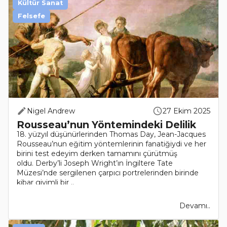
Kültür Sanat
Felsefe
Nigel Andrew
27 Ekim 2025
Rousseau’nun Yöntemindeki Delilik
18. yüzyıl düşünürlerinden Thomas Day, Jean-Jacques
Rousseau’nun eğitim yöntemlerinin fanatiğiydi ve her
birini test edeyim derken tamamını çürütmüş
oldu. Derby’li Joseph Wright’ın İngiltere Tate
Müzesi’nde sergilenen çarpıcı portrelerinden birinde
kibar giyimli bir ..
Devamı..