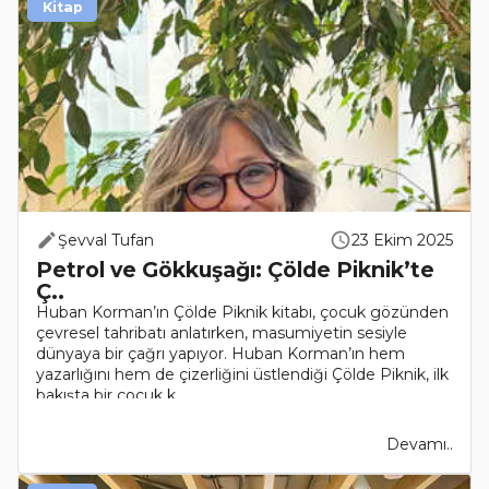
Kitap
Şevval Tufan
23 Ekim 2025
Petrol ve Gökkuşağı: Çölde Piknik’te
Ç..
Huban Korman’ın Çölde Piknik kitabı, çocuk gözünden
çevresel tahribatı anlatırken, masumiyetin sesiyle
dünyaya bir çağrı yapıyor. Huban Korman’ın hem
yazarlığını hem de çizerliğini üstlendiği Çölde Piknik, ilk
bakışta bir çocuk k..
Devamı..