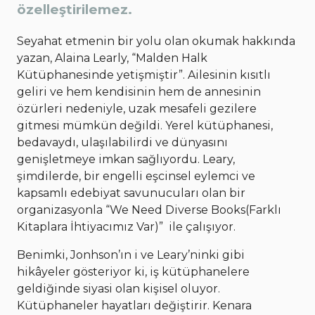
özelleştirilemez.
Seyahat etmenin bir yolu olan okumak hakkında
yazan, Alaina Learly, “Malden Halk
Kütüphanesinde yetişmiştir”. Ailesinin kısıtlı
geliri ve hem kendisinin hem de annesinin
özürleri nedeniyle, uzak mesafeli gezilere
gitmesi mümkün değildi. Yerel kütüphanesi,
bedavaydı, ulaşılabilirdi ve dünyasını
genişletmeye imkan sağlıyordu. Leary,
şimdilerde, bir engelli eşcinsel eylemci ve
kapsamlı edebiyat savunucuları olan bir
organizasyonla “We Need Diverse Books(Farklı
Kitaplara İhtiyacımız Var)” ile çalışıyor.
Benimki, Jonhson’ın i ve Leary’ninki gibi
hikâyeler gösteriyor ki, iş kütüphanelere
geldiğinde siyasi olan kişisel oluyor.
Kütüphaneler hayatları değiştirir. Kenara