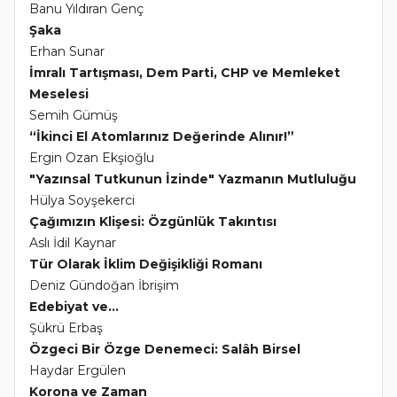
Banu Yıldıran Genç
Şaka
Erhan Sunar
İmralı Tartışması, Dem Parti, CHP ve Memleket
Meselesi
Semih Gümüş
“İkinci El Atomlarınız Değerinde Alınır!”
Ergin Ozan Ekşioğlu
"Yazınsal Tutkunun İzinde" Yazmanın Mutluluğu
Hülya Soyşekerci
Çağımızın Klişesi: Özgünlük Takıntısı
Aslı İdil Kaynar
Tür Olarak İklim Değişikliği Romanı
Deniz Gündoğan İbrişim
Edebiyat ve...
Şükrü Erbaş
Özgeci Bir Özge Denemeci: Salâh Birsel
Haydar Ergülen
Korona ve Zaman