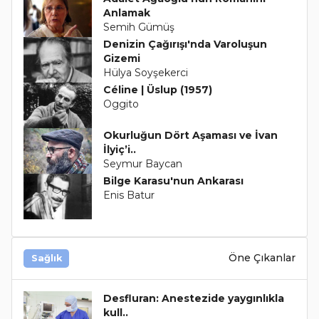
Anlamak
Semih Gümüş
Denizin Çağırışı'nda Varoluşun
Gizemi
Hülya Soyşekerci
Céline | Üslup (1957)
Oggito
Okurluğun Dört Aşaması ve İvan
İlyiç’i..
Seymur Baycan
Bilge Karasu'nun Ankarası
Enis Batur
Öne Çıkanlar
Sağlık
Desfluran: Anestezide yaygınlıkla
kull..