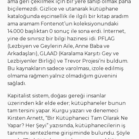
ama geri çekilmek için bir yere sahip olmak paha
biçilemezdi. Gizlice ve utanarak kütüphane
kataloğunda eşcinsellik ile ilgili bir kitap aradım
ama aramam Fontenot’un koleksiyonundaki
14.000 başlıktan 0 sonuç ile sona erdi. İnternet,
yine de sınırsız bir bilgi hazinesi idi. PFLAG
(Lezbiyen ve Geylerin Aile, Anne Baba ve
Arkadaşları), GLAAD (Karalama Karşıtı Gey ve
Lezbiyenler Birliği) ve Trevor Projesi’ni buldum.
Bu kaynakların sadece varolması, izole edilmiş
olmama rağmen yalnız olmadığım güvenini
sağladı.
Kapitalist sistem, doğası gereği insanlar
üzerinden kâr elde eder; kütüphaneler bunun
tam tersini yapar. Kurgu yazarı ve denemeci
Kirsten Arnett, “Bir Kütüphaneci Tam Olarak Ne
Yapar? Her Şeyi” yazısında, kütüphanecilerin iş
tanımını sentezleme girişiminde bulundu. Şöyle