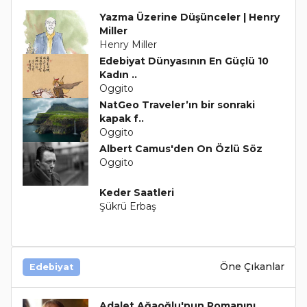
Yazma Üzerine Düşünceler | Henry
Miller
Henry Miller
Edebiyat Dünyasının En Güçlü 10
Kadın ..
Oggito
NatGeo Traveler’ın bir sonraki
kapak f..
Oggito
Albert Camus'den On Özlü Söz
Oggito
Keder Saatleri
Şükrü Erbaş
Öne Çıkanlar
Edebiyat
Adalet Ağaoğlu'nun Romanını