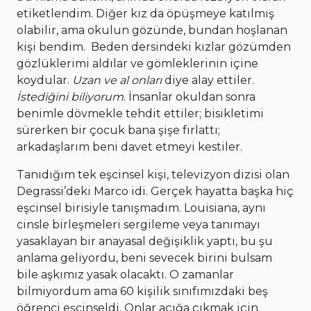
etiketlendim. Diğer kız da öpüşmeye katılmış
olabilir, ama okulun gözünde, bundan hoşlanan
kişi bendim. Beden dersindeki kızlar gözümden
gözlüklerimi aldılar ve gömleklerinin içine
koydular.
Uzan ve al onları
diye alay ettiler.
İstediğini biliyorum
. İnsanlar okuldan sonra
benimle dövmekle tehdit ettiler; bisikletimi
sürerken bir çocuk bana şişe fırlattı;
arkadaşlarım beni davet etmeyi kestiler.
Tanıdığım tek eşcinsel kişi, televizyon dizisi olan
Degrassi’deki Marco idi. Gerçek hayatta başka hiç
eşcinsel birisiyle tanışmadım. Louisiana, aynı
cinsle birleşmeleri sergileme veya tanımayı
yasaklayan bir anayasal değişiklik yaptı, bu şu
anlama geliyordu, beni sevecek birini bulsam
bile aşkımız yasak olacaktı. O zamanlar
bilmiyordum ama 60 kişilik sınıfımızdaki beş
öğrenci eşcinseldi. Onlar açığa çıkmak için