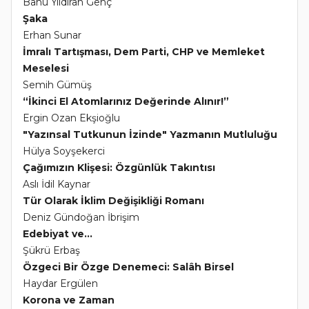
Banu Yıldıran Genç
Şaka
Erhan Sunar
İmralı Tartışması, Dem Parti, CHP ve Memleket
Meselesi
Semih Gümüş
“İkinci El Atomlarınız Değerinde Alınır!”
Ergin Ozan Ekşioğlu
"Yazınsal Tutkunun İzinde" Yazmanın Mutluluğu
Hülya Soyşekerci
Çağımızın Klişesi: Özgünlük Takıntısı
Aslı İdil Kaynar
Tür Olarak İklim Değişikliği Romanı
Deniz Gündoğan İbrişim
Edebiyat ve...
Şükrü Erbaş
Özgeci Bir Özge Denemeci: Salâh Birsel
Haydar Ergülen
Korona ve Zaman