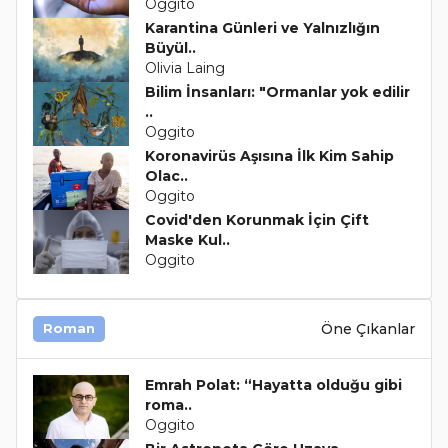
Oggito
Karantina Günleri ve Yalnızlığın
Büyül..
Olivia Laing
Bilim İnsanları: "Ormanlar yok edilir
..
Oggito
Koronavirüs Aşısına İlk Kim Sahip
Olac..
Oggito
Covid'den Korunmak İçin Çift
Maske Kul..
Oggito
Öne Çıkanlar
Roman
Emrah Polat: “Hayatta olduğu gibi
roma..
Oggito