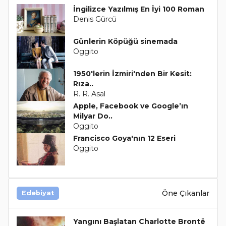
İngilizce Yazılmış En İyi 100 Roman
Denis Gürcü
Günlerin Köpüğü sinemada
Oggito
1950'lerin İzmiri'nden Bir Kesit:
Rıza..
R. R. Asal
Apple, Facebook ve Google’ın
Milyar Do..
Oggito
Francisco Goya'nın 12 Eseri
Oggito
Öne Çıkanlar
Edebiyat
Yangını Başlatan Charlotte Brontë