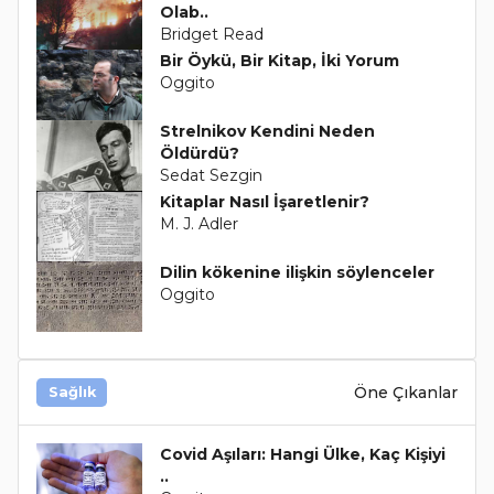
Olab..
Bridget Read
Bir Öykü, Bir Kitap, İki Yorum
Oggito
Strelnikov Kendini Neden
Öldürdü?
Sedat Sezgin
Kitaplar Nasıl İşaretlenir?
M. J. Adler
Dilin kökenine ilişkin söylenceler
Oggito
Öne Çıkanlar
Sağlık
Covid Aşıları: Hangi Ülke, Kaç Kişiyi
..