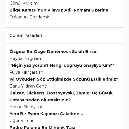
Gönül Kıvılcım
Bilge Karasu’nun Kılavuz Adlı Romanı Üzerine
Özkan Ali Bozdemir
Günün Yazarları
Özgeci Bir Özge Denemeci: Salâh Birsel
Haydar Ergülen
“Niçin yazıyorum? Hangi doğruyu onaylıyorum?"
Fulya Kılınçarslan
İyi Öyküden Söz Ettiğimizde Sözünü Ettiklerimiz*
Banu Yıldıran Genç
Balzac, Dickens, Dostoyevski, Zweig: Üç Büyük
Usta'yı neden okumalısınız?
Erdinç Akkoyunlu
Yeni Bir Evrim Kapımızı Çalarken...
Uğur Vardan
Pedro Paramo Bir Mihenk Taşı