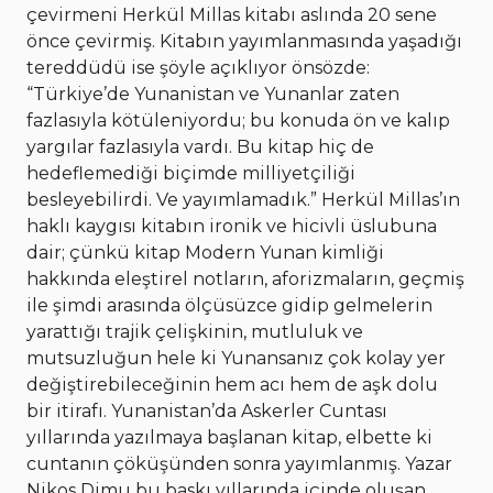
çevirmeni Herkül Millas kitabı aslında 20 sene
önce çevirmiş. Kitabın yayımlanmasında yaşadığı
tereddüdü ise şöyle açıklıyor önsözde:
“Türkiye’de Yunanistan ve Yunanlar zaten
fazlasıyla kötüleniyordu; bu konuda ön ve kalıp
yargılar fazlasıyla vardı. Bu kitap hiç de
hedeflemediği biçimde milliyetçiliği
besleyebilirdi. Ve yayımlamadık.” Herkül Millas’ın
haklı kaygısı kitabın ironik ve hicivli üslubuna
dair; çünkü kitap Modern Yunan kimliği
hakkında eleştirel notların, aforizmaların, geçmiş
ile şimdi arasında ölçüsüzce gidip gelmelerin
yarattığı trajik çelişkinin, mutluluk ve
mutsuzluğun hele ki Yunansanız çok kolay yer
değiştirebileceğinin hem acı hem de aşk dolu
bir itirafı. Yunanistan’da Askerler Cuntası
yıllarında yazılmaya başlanan kitap, elbette ki
cuntanın çöküşünden sonra yayımlanmış. Yazar
Nikos Dimu bu baskı yıllarında içinde oluşan