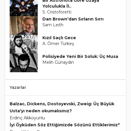
Bir Astronota Göre Uzaya
Yolculukla İl..
S. Cristoforetti
Dan Brown’dan Sırların Sırrı
Sam Leith
Kızıl Saçlı Gece
A. Ömer Türkeş
Polisiyede Yeni Bir Soluk: Üç Musa
Melih Günaydın
Yazarlar
Balzac, Dickens, Dostoyevski, Zweig: Üç Büyük
Usta'yı neden okumalısınız?
Erdinç Akkoyunlu
İyi Öyküden Söz Ettiğimizde Sözünü Ettiklerimiz*