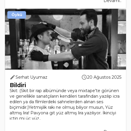
Devamı..
Öykü
Serhat Uyumaz
20 Ağustos 2025
Bildiri
Skit: (Skit bir rap albümünde veya mixtape'te görünen
ve genellikle sanatçıların kendileri tarafından yazılıp icra
edilen ya da filmlerdeki sahnelerden alınan ses
biçimidir.)Yetmişlik rakı ne olmuş biliyor musun, Yüz
altmış lira! Pavyona git yüz altmış lira yazılıyor. İkinciyi
içtin mi üç yüz..