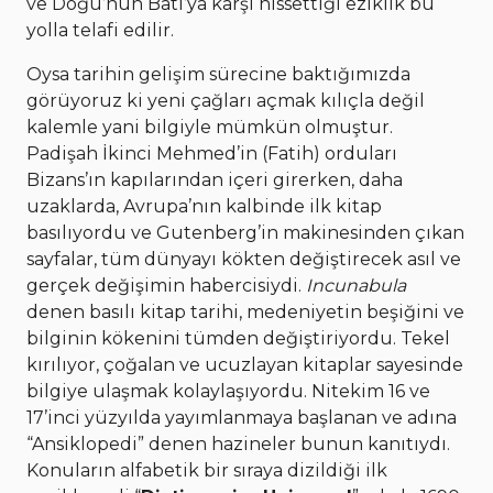
ve Doğu’nun Batı’ya karşı hissettiği eziklik bu
yolla telafi edilir.
Oysa tarihin gelişim sürecine baktığımızda
görüyoruz ki yeni çağları açmak kılıçla değil
kalemle yani bilgiyle mümkün olmuştur.
Padişah İkinci Mehmed’in (Fatih) orduları
Bizans’ın kapılarından içeri girerken, daha
uzaklarda, Avrupa’nın kalbinde ilk kitap
basılıyordu ve Gutenberg’in makinesinden çıkan
sayfalar, tüm dünyayı kökten değiştirecek asıl ve
gerçek değişimin habercisiydi.
Incunabula
denen basılı kitap tarihi, medeniyetin beşiğini ve
bilginin kökenini tümden değiştiriyordu. Tekel
kırılıyor, çoğalan ve ucuzlayan kitaplar sayesinde
bilgiye ulaşmak kolaylaşıyordu. Nitekim 16 ve
17’inci yüzyılda yayımlanmaya başlanan ve adına
“Ansiklopedi” denen hazineler bunun kanıtıydı.
Konuların alfabetik bir sıraya dizildiği ilk