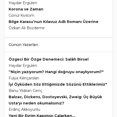
Haydar Ergülen
Korona ve Zaman
Gönül Kıvılcım
Bilge Karasu’nun Kılavuz Adlı Romanı Üzerine
Özkan Ali Bozdemir
Günün Yazarları
Özgeci Bir Özge Denemeci: Salâh Birsel
Haydar Ergülen
“Niçin yazıyorum? Hangi doğruyu onaylıyorum?"
Fulya Kılınçarslan
İyi Öyküden Söz Ettiğimizde Sözünü Ettiklerimiz*
Banu Yıldıran Genç
Balzac, Dickens, Dostoyevski, Zweig: Üç Büyük
Usta'yı neden okumalısınız?
Erdinç Akkoyunlu
Yeni Bir Evrim Kapımızı Çalarken...