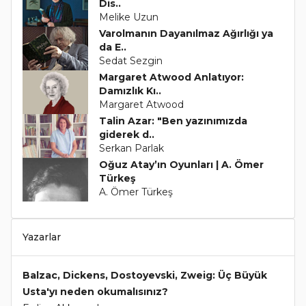
Dis..
Melike Uzun
Varolmanın Dayanılmaz Ağırlığı ya
da E..
Sedat Sezgin
Margaret Atwood Anlatıyor:
Damızlık Kı..
Margaret Atwood
Talin Azar: "Ben yazınımızda
giderek d..
Serkan Parlak
Oğuz Atay’ın Oyunları | A. Ömer
Türkeş
A. Ömer Türkeş
Yazarlar
Balzac, Dickens, Dostoyevski, Zweig: Üç Büyük
Usta'yı neden okumalısınız?