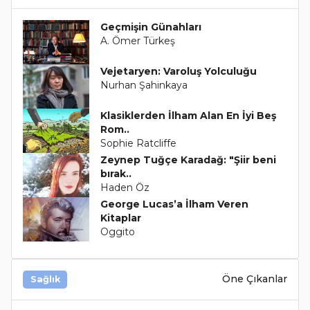
Geçmişin Günahları
A. Ömer Türkeş
Vejetaryen: Varoluş Yolculuğu
Nurhan Şahinkaya
Klasiklerden İlham Alan En İyi Beş
Rom..
Sophie Ratcliffe
Zeynep Tuğçe Karadağ: "Şiir beni
bırak..
Haden Öz
George Lucas’a İlham Veren
Kitaplar
Oggito
Öne Çıkanlar
Sağlık