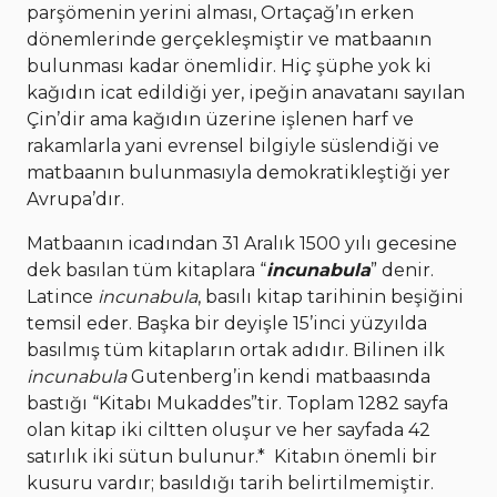
parşömenin yerini alması, Ortaçağ’ın erken
dönemlerinde gerçekleşmiştir ve matbaanın
bulunması kadar önemlidir. Hiç şüphe yok ki
kağıdın icat edildiği yer, ipeğin anavatanı sayılan
Çin’dir ama kağıdın üzerine işlenen harf ve
rakamlarla yani evrensel bilgiyle süslendiği ve
matbaanın bulunmasıyla demokratikleştiği yer
Avrupa’dır.
Matbaanın icadından 31 Aralık 1500 yılı gecesine
dek basılan tüm kitaplara “
incunabula
” denir.
Latince
incunabula
, basılı kitap tarihinin beşiğini
temsil eder. Başka bir deyişle 15’inci yüzyılda
basılmış tüm kitapların ortak adıdır. Bilinen ilk
incunabula
Gutenberg’in kendi matbaasında
bastığı “Kitabı Mukaddes”tir. Toplam 1282 sayfa
olan kitap iki ciltten oluşur ve her sayfada 42
satırlık iki sütun bulunur.* Kitabın önemli bir
kusuru vardır; basıldığı tarih belirtilmemiştir.