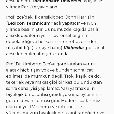
ansiklopedi “
Dictionnaire Universel
” adıyla 1690
yılında Paris’te yayınlandı.
İngilizce’deki ilk ansiklopedi John Harris’in
“
Lexicon Technicum”
adlı yapıtıdır ve 1704
yılında basılmıştır. Günümüzde kağıda basılı
ansiklopedilerin yerini evrensel bilginin
depolandığı ve herkesin internet üzerinden
ulaşabildiği (Türkiye hariç)
Vikipedia
gibi sanal
ansiklopediler almış durumda.
Prof.Dr. Umberto Eco’ya göre kitabın yerini
alacak hiçbir şey yok ve bundan sonra icat
edilmesi de mümkün değil. Tıpkı kaşık, çekiç,
tekerlek veya makas gibi bir kez bulunduktan
sonra daha iyisi yapılamaz. Yazı yazmak elin
biyolojik bir uzantısı gibidir; okuma eyleminin
gözün devamı olması gibi. Modern icatlarımız
olan radyo, TV, sinema ve internet ise
vücudumuzun biyolojik bir uzantısı değildir ve