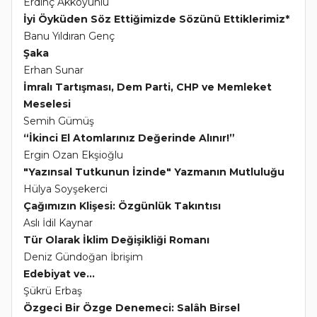
Erdinç Akkoyunlu
İyi Öyküden Söz Ettiğimizde Sözünü Ettiklerimiz*
Banu Yıldıran Genç
Şaka
Erhan Sunar
İmralı Tartışması, Dem Parti, CHP ve Memleket
Meselesi
Semih Gümüş
“İkinci El Atomlarınız Değerinde Alınır!”
Ergin Ozan Ekşioğlu
"Yazınsal Tutkunun İzinde" Yazmanın Mutluluğu
Hülya Soyşekerci
Çağımızın Klişesi: Özgünlük Takıntısı
Aslı İdil Kaynar
Tür Olarak İklim Değişikliği Romanı
Deniz Gündoğan İbrişim
Edebiyat ve...
Şükrü Erbaş
Özgeci Bir Özge Denemeci: Salâh Birsel