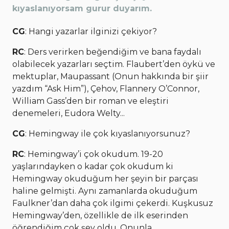
kıyaslanıyorsam gurur duyarım.
CG
: Hangi yazarlar ilginizi çekiyor?
RC
: Ders verirken beğendiğim ve bana faydalı
olabilecek yazarları seçtim. Flaubert’den öykü ve
mektuplar, Maupassant (Onun hakkında bir şiir
yazdım “Ask Him”), Çehov, Flannery O’Connor,
William Gass’den bir roman ve eleştiri
denemeleri, Eudora Welty...
CG
: Hemingway ile çok kıyaslanıyorsunuz?
RC
: Hemingway’i çok okudum. 19-20
yaşlarındayken o kadar çok okudum ki
Hemingway okuduğum her şeyin bir parçası
haline gelmişti. Aynı zamanlarda okuduğum
Faulkner’dan daha çok ilgimi çekerdi. Kuşkusuz
Hemingway’den, özellikle de ilk eserinden
öğrendiğim çok şey oldu. Onunla