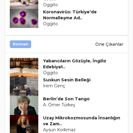
Oggito
Koronavirüs: Türkiye'de
Normalleşme Ad..
Oggito
Öne Çıkanlar
Roman
Yabancıların Gözüyle, İngiliz
Edebiyat..
Oggito
Suskun Sesin Belleği
İrem Genç
Berlin’de Son Tango
A. Ömer Türkeş
Uzay Mikrokozmosunda İnsanlığın
ve Zam..
Aysun Korkmaz