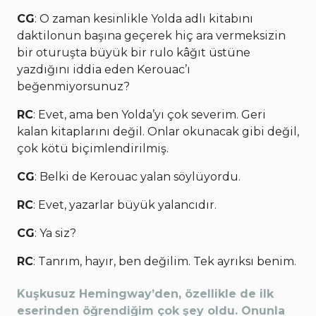
CG
: O zaman kesinlikle Yolda adlı kitabını
daktilonun başına geçerek hiç ara vermeksizin
bir oturuşta büyük bir rulo kâğıt üstüne
yazdığını iddia eden Kerouac’ı
beğenmiyorsunuz?
RC
: Evet, ama ben Yolda’yı çok severim. Geri
kalan kitaplarını değil. Onlar okunacak gibi değil,
çok kötü biçimlendirilmiş.
CG
: Belki de Kerouac yalan söylüyordu.
RC
: Evet, yazarlar büyük yalancıdır.
CG
: Ya siz?
RC
: Tanrım, hayır, ben değilim. Tek ayrıksı benim.
Kuşkusuz Hemingway’den, özellikle de ilk
eserinden öğrendiğim çok şey oldu. Onunla