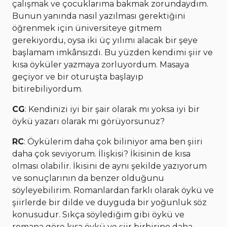
çalışmak ve çocuklarıma bakmak zorundaydım.
Bunun yanında nasıl yazılması gerektiğini
öğrenmek için üniversiteye gitmem
gerekiyordu, oysa iki üç yılımı alacak bir şeye
başlamam imkânsızdı. Bu yüzden kendimi şiir ve
kısa öyküler yazmaya zorluyordum. Masaya
geçiyor ve bir oturuşta başlayıp
bitirebiliyordum.
CG
: Kendinizi iyi bir şair olarak mı yoksa iyi bir
öykü yazarı olarak mı görüyorsunuz?
RC
: Öykülerim daha çok biliniyor ama ben şiiri
daha çok seviyorum. İlişkisi? İkisinin de kısa
olması olabilir. İkisini de aynı şekilde yazıyorum
ve sonuçlarının da benzer olduğunu
söyleyebilirim. Romanlardan farklı olarak öykü ve
şiirlerde bir dilde ve duyguda bir yoğunluk söz
konusudur. Sıkça söylediğim gibi öykü ve
romana göre kısa öykü ve şiir birbirine daha