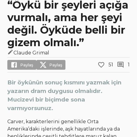
“Öykü bir şeyleri açığa
vurmalı, ama her şeyi
değil. Öyküde belli bir
gizem olmalı.”
Claude Grimal
51
1
Paylaş
Paylaş
Bir öykünün sonuç kısmını yazmak için
yazarın dram duygusu olmalıdır.
Mucizevi bir biçimde sona
varmıyorsunuz.
Carver, karakterlerini genellikle Orta
Amerika’daki işlerinde, aşk hayatlarında ya da
benliklerinde çeşitli tehditlere maruz kalan