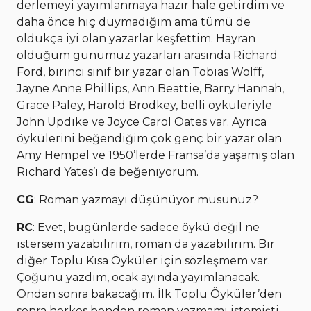
derlemeyi yayımlanmaya hazır hale getirdim ve
daha önce hiç duymadığım ama tümü de
oldukça iyi olan yazarlar keşfettim. Hayran
olduğum günümüz yazarları arasında Richard
Ford, birinci sınıf bir yazar olan Tobias Wolff,
Jayne Anne Phillips, Ann Beattie, Barry Hannah,
Grace Paley, Harold Brodkey, belli öyküleriyle
John Updike ve Joyce Carol Oates var. Ayrıca
öykülerini beğendiğim çok genç bir yazar olan
Amy Hempel ve 1950’lerde Fransa’da yaşamış olan
Richard Yates’i de beğeniyorum.
CG
: Roman yazmayı düşünüyor musunuz?
RC
: Evet, bugünlerde sadece öykü değil ne
istersem yazabilirim, roman da yazabilirim. Bir
diğer Toplu Kısa Öyküler için sözleşmem var.
Çoğunu yazdım, ocak ayında yayımlanacak.
Ondan sonra bakacağım. İlk Toplu Öyküler’den
sonra herkes benden roman yazmamı istemişti.