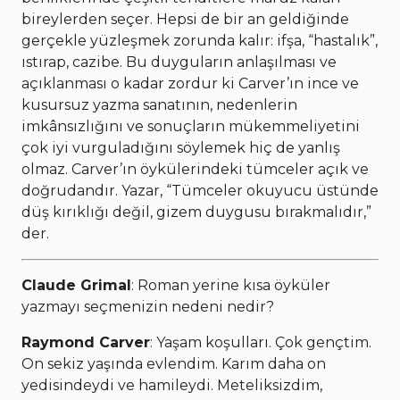
bireylerden seçer. Hepsi de bir an geldiğinde
gerçekle yüzleşmek zorunda kalır: ifşa, “hastalık”,
ıstırap, cazibe. Bu duyguların anlaşılması ve
açıklanması o kadar zordur ki Carver’ın ince ve
kusursuz yazma sanatının, nedenlerin
imkânsızlığını ve sonuçların mükemmeliyetini
çok iyi vurguladığını söylemek hiç de yanlış
olmaz. Carver’ın öykülerindeki tümceler açık ve
doğrudandır. Yazar, “Tümceler okuyucu üstünde
düş kırıklığı değil, gizem duygusu bırakmalıdır,”
der.
Claude Grimal
: Roman yerine kısa öyküler
yazmayı seçmenizin nedeni nedir?
Raymond Carver
: Yaşam koşulları. Çok gençtim.
On sekiz yaşında evlendim. Karım daha on
yedisindeydi ve hamileydi. Meteliksizdim,