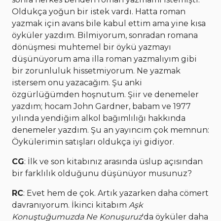
Oldukça yoğun bir istek vardı. Hatta roman
yazmak için avans bile kabul ettim ama yine kısa
öyküler yazdım. Bilmiyorum, sonradan romana
dönüşmesi muhtemel bir öykü yazmayı
düşünüyorum ama illa roman yazmalıyım gibi
bir zorunluluk hissetmiyorum. Ne yazmak
istersem onu yazacağım. Şu anki
özgürlüğümden hoşnutum. Şiir ve denemeler
yazdım; hocam John Gardner, babam ve 1977
yılında yendiğim alkol bağımlılığı hakkında
denemeler yazdım. Şu an yayıncım çok memnun:
Öykülerimin satışları oldukça iyi gidiyor.
CG
: İlk ve son kitabınız arasında üslup açısından
bir farklılık olduğunu düşünüyor musunuz?
RC
: Evet hem de çok. Artık yazarken daha cömert
davranıyorum. İkinci kitabım
Aşk
Konuştuğumuzda Ne Konuşuruz
'da öyküler daha