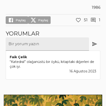
1986
51
1
Paylaş
Paylaş
YORUMLAR
Bir yorum yazın
Faik Çelik
“Katedral” olağanüstü bir öykü, kitaptaki diğerleri de
çok iyi.
16 Ağustos 2023