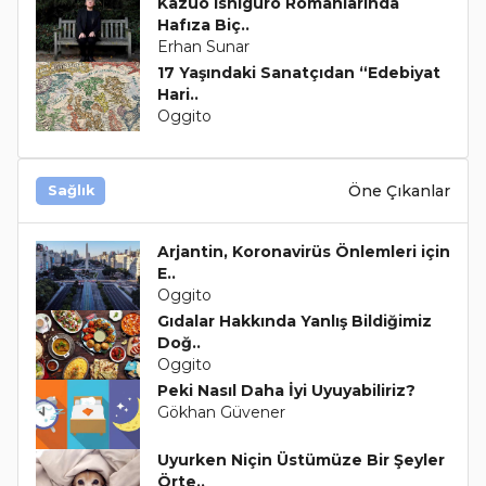
Kazuo Ishiguro Romanlarında
Hafıza Biç..
Erhan Sunar
17 Yaşındaki Sanatçıdan “Edebiyat
Hari..
Oggito
Öne Çıkanlar
Sağlık
Arjantin, Koronavirüs Önlemleri için
E..
Oggito
Gıdalar Hakkında Yanlış Bildiğimiz
Doğ..
Oggito
Peki Nasıl Daha İyi Uyuyabiliriz?
Gökhan Güvener
Uyurken Niçin Üstümüze Bir Şeyler
Örte..