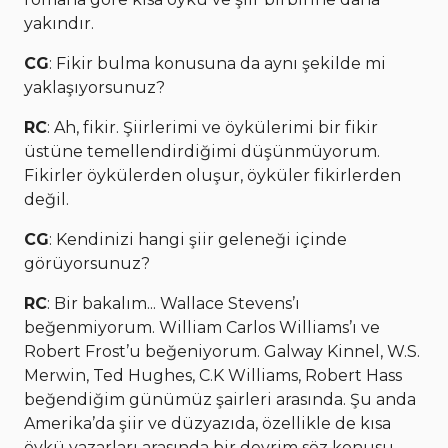
yakındır.
CG
: Fikir bulma konusuna da aynı şekilde mi
yaklaşıyorsunuz?
RC
: Ah, fikir. Şiirlerimi ve öykülerimi bir fikir
üstüne temellendirdiğimi düşünmüyorum.
Fikirler öykülerden oluşur, öyküler fikirlerden
değil.
CG
: Kendinizi hangi şiir geleneği içinde
görüyorsunuz?
RC
: Bir bakalım... Wallace Stevens’ı
beğenmiyorum. William Carlos Williams’ı ve
Robert Frost’u beğeniyorum. Galway Kinnel, W.S.
Merwin, Ted Hughes, C.K Williams, Robert Hass
beğendiğim günümüz şairleri arasında. Şu anda
Amerika’da şiir ve düzyazıda, özellikle de kısa
öykü yazarları arasında bir devrim söz konusu.