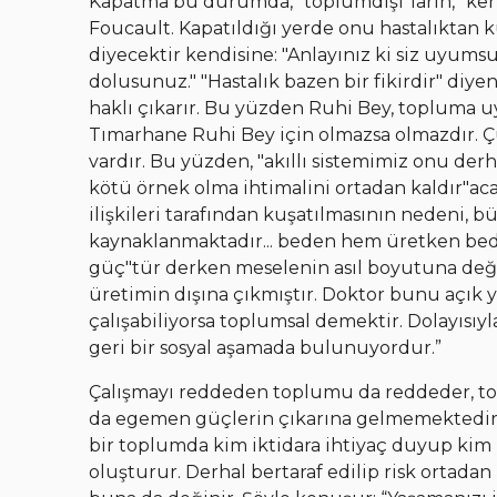
Kapatma bu durumda, “toplumdışı”ların, “kendi
Foucault. Kapatıldığı yerde onu hastalıktan 
diyecektir kendisine: "Anlayınız ki siz uyum
dolusunuz." "Hastalık bazen bir fikirdir" diyen
haklı çıkarır. Bu yüzden Ruhi Bey, topluma u
Tımarhane Ruhi Bey için olmazsa olmazdır. Ç
vardır. Bu yüzden, "akıllı sistemimiz onu der
kötü örnek olma ihtimalini ortadan kaldır"ac
ilişkileri tarafından kuşatılmasının nedeni,
kaynaklanmaktadır... beden hem üretken bed
güç"tür derken meselenin asıl boyutuna de
üretimin dışına çıkmıştır. Doktor bunu açık yür
çalışabiliyorsa toplumsal demektir. Dolayısıy
geri bir sosyal aşamada bulunuyordur.”
Çalışmayı reddeden toplumu da reddeder, t
da egemen güçlerin çıkarına gelmemektedir.
bir toplumda kim iktidara ihtiyaç duyup kim 
oluşturur. Derhal bertaraf edilip risk ortadan