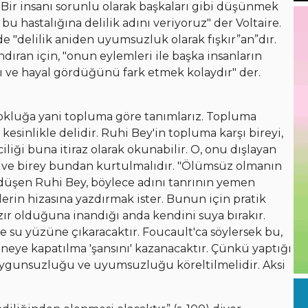
 "Bir insanı sorunlu olarak başkaları gibi düşünmek
u hastalığına delilik adını veriyoruz" der Voltaire.
de "delilik aniden uyumsuzluk olarak fışkır”an”dır.
dıran için, "onun eylemleri ile başka insanların
ı ve hayal gördüğünü fark etmek kolaydır" der.
 çokluğa yani topluma göre tanımlarız. Topluma
esinlikle delidir. Ruhi Bey'in topluma karşı bireyi,
ği buna itiraz olarak okunabilir. O, onu dışlayan
 ve birey bundan kurtulmalıdır. "Ölümsüz olmanın
e düşen Ruhi Bey, böylece adını tanrının yemen
lerin hizasına yazdırmak ister. Bunun için pratik
zır olduğuna inandığı anda kendini suya bırakır.
de su yüzüne çıkaracaktır. Foucault'ca söylersek bu,
haneye kapatılma 'şansını' kazanacaktır. Çünkü yaptığı
Uygunsuzluğu ve uyumsuzluğu köreltilmelidir. Aksi