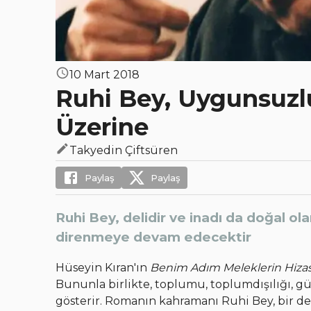
10 Mart 2018
Ruhi Bey, Uygunsuzlu
Üzerine
Takyedin Çiftsüren
Paylaş
Paylaş
Ruhi Bey, delidir ve inadı da doğal ol
direnmeye devam edecektir
Hüseyin Kıran'ın
Benim Adım Meleklerin Hizası
Bununla birlikte, toplumu, toplumdışılığı, gü
gösterir. Romanın kahramanı Ruhi Bey, bir deli