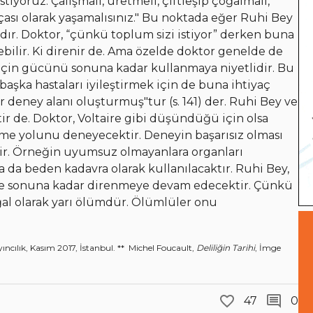
tiyoruz. Çalışmalı, üretmeli, çiftleşip çoğalmalı,
ası olarak yaşamalısınız." Bu noktada eğer Ruhi Bey
ıdır. Doktor, “çünkü toplum sizi istiyor” derken buna
ilir. Ki direnir de. Ama özelde doktor genelde de
ek için gücünü sonuna kadar kullanmaya niyetlidir. Bu
başka hastaları iyileştirmek için de buna ihtiyaç
ir deney alanı oluşturmuş"tur (s. 141) der. Ruhi Bey ve
ir de. Doktor, Voltaire gibi düşündüğü için olsa
tme yolunu deneyecektir. Deneyin başarısız olması
ir. Örneğin uyumsuz olmayanlara organları
a da beden kadavra olarak kullanılacaktır. Ruhi Bey,
ır ve sonuna kadar direnmeye devam edecektir. Çünkü
ğal olarak yarı ölümdür. Ölümlüler onu
ayıncılık, Kasım 2017, İstanbul. ** Michel Foucault,
Deliliğin Tarihi
, İmge
47
0