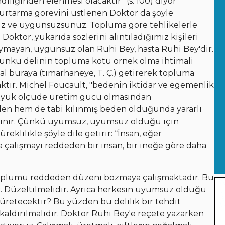
liğinden elenmesi olacaktır” (s. 100) diyor
kurtarma görevini üstlenen Doktor da şöyle
suz ve uygunsuzsunuz. Topluma göre tehlikelerle
 Doktor, yukarıda sözlerini alıntıladığımız kişileri
ymayan, uygunsuz olan Ruhi Bey, hasta Ruhi Bey'dir.
ünkü delinin topluma kötü örnek olma ihtimali
hal buraya (tımarhaneye, T. Ç.) getirerek topluma
aktır. Michel Foucault, "bedenin iktidar ve egemenlik
 büyük ölçüde üretim gücü olmasından
en hem de tabi kılınmış beden olduğunda yararlı
ğinir. Çünkü uyumsuz, uyumsuz olduğu için
eklilikle şöyle dile getirir: “İnsan, eğer
la çalışmayı reddeden bir insan, bir ineğe göre daha
oplumu reddeden düzeni bozmaya çalışmaktadır. Bu
 Düzeltilmelidir. Ayrıca herkesin uyumsuz olduğu
üretecektir? Bu yüzden bu delilik bir tehdit
 kaldırılmalıdır. Doktor Ruhi Bey'e reçete yazarken