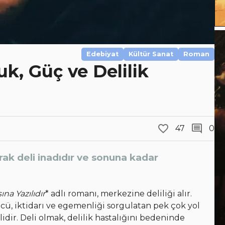
Edebiyat
Kültür Sanat
Roman
k, Güç ve Delilik
47
0
arak deli inadıdır ve sonuna kadar
na Yazılıdır
* adlı romanı, merkezine deliliği alır.
cü, iktidarı ve egemenliği sorgulatan pek çok yol
dir. Deli olmak, delilik hastalığını bedeninde