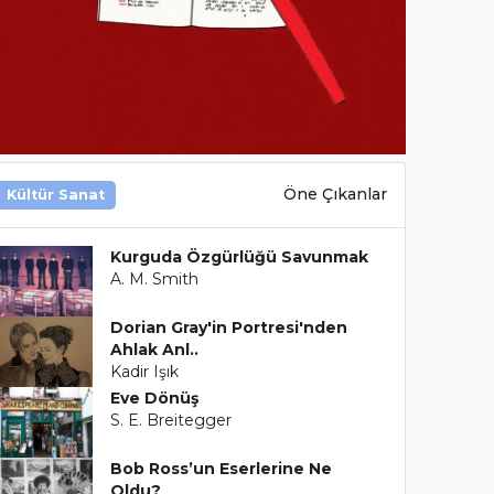
Öne Çıkanlar
Kültür Sanat
Kurguda Özgürlüğü Savunmak
A. M. Smith
Dorian Gray'in Portresi'nden
Ahlak Anl..
Kadir Işık
Eve Dönüş
S. E. Breitegger
Bob Ross’un Eserlerine Ne
Oldu?