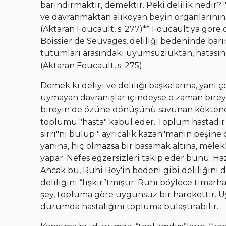
barındırmaktır, demektir. Peki delilik nedir?
ve davranmaktan alıkoyan beyin organlarının b
(Aktaran Foucault, s. 277)** Foucault'ya göre 
Boissier de Seuvages, deliliği bedeninde barın
tutumları arasındaki uyumsuzluktan, hatasın
(Aktaran Foucault, s. 275)
Demek ki deliyi ve deliliği başkalarına, yani
uymayan davranışlar içindeyse o zaman birey k
bireyin de özüne dönüşünü savunan köktencili
toplumu "hasta" kabul eder. Toplum hastadır
sırrı"nı bulup " ayrıcalık kazan"manın peşin
yanına, hiç olmazsa bir basamak altına, melek
yapar. Nefes egzersizleri takip eder bunu. Ha
Ancak bu, Ruhi Bey'in bedeni gibi deliliğini 
deliliğini “fışkır”tmıştır. Ruhi böylece tımar
şey, topluma göre uygunsuz bir harekettir. 
durumda hastalığını topluma bulaştırabilir.