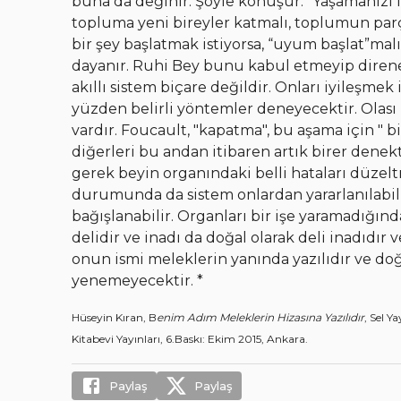
buna da değinir. Şöyle konuşur: “Yaşamanızı is
topluma yeni bireyler katmalı, toplumun parç
bir şey başlatmak istiyorsa, “uyum başlat”mal
dayanır. Ruhi Bey bunu kabul etmeyip direneb
akıllı sistem biçare değildir. Onları iyileşm
yüzden belirli yöntemler deneyecektir. Olası 
vardır. Foucault, "kapatma", bu aşama için " b
diğerleri bu andan itibaren artık birer denekt
gerek beyin organındaki belli hataları düzel
durumunda da sistem onlardan yararlanılabil
bağışlanabilir. Organları bir işe yaramadığınd
delidir ve inadı da doğal olarak deli inadıd
onun ismi meleklerin yanında yazılıdır ve do
yenemeyecektir. *
Hüseyin Kıran, B
enim Adım Meleklerin Hizasına Yazılıdır
, Sel Y
Kitabevi Yayınları, 6.Baskı: Ekim 2015, Ankara.
Paylaş
Paylaş