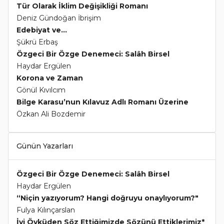
Tür Olarak İklim Değişikliği Romanı
Deniz Gündoğan İbrişim
Edebiyat ve...
Şükrü Erbaş
Özgeci Bir Özge Denemeci: Salâh Birsel
Haydar Ergülen
Korona ve Zaman
Gönül Kıvılcım
Bilge Karasu’nun Kılavuz Adlı Romanı Üzerine
Özkan Ali Bozdemir
Günün Yazarları
Özgeci Bir Özge Denemeci: Salâh Birsel
Haydar Ergülen
“Niçin yazıyorum? Hangi doğruyu onaylıyorum?"
Fulya Kılınçarslan
İyi Öyküden Söz Ettiğimizde Sözünü Ettiklerimiz*