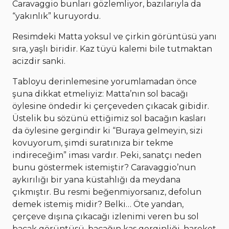
Caravaggio bunları gözlemliyor, bazılarıyla da
“yakınlık” kuruyordu.
Resimdeki Matta yoksul ve çirkin görüntüsü yanı
sıra, yaşlı biridir. Kaz tüyü kalemi bile tutmaktan
acizdir sanki.
Tabloyu derinlemesine yorumlamadan önce
şuna dikkat etmeliyiz: Matta’nın sol bacağı
öylesine öndedir ki çerçeveden çıkacak gibidir.
Üstelik bu sözünü ettiğimiz sol bacağın kasları
da öylesine gergindir ki “Buraya gelmeyin, sizi
kovuyorum, şimdi suratınıza bir tekme
indireceğim” iması vardır. Peki, sanatçı neden
bunu göstermek istemiştir? Caravaggio’nun
aykırılığı bir yana küstahlığı da meydana
çıkmıştır. Bu resmi beğenmiyorsanız, defolun
demek istemiş midir? Belki… Öte yandan,
çerçeve dışına çıkacağı izlenimi veren bu sol
bacak görüntüsü, bacağın kas gerginliği, hareket