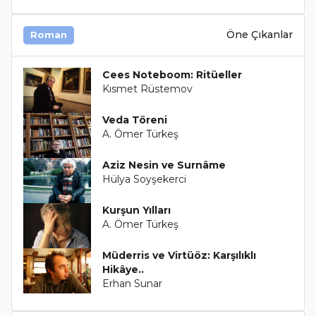
Öne Çıkanlar
Roman
Cees Noteboom: Ritüeller
Kısmet Rüstemov
Veda Töreni
A. Ömer Türkeş
Aziz Nesin ve Surnâme
Hülya Soyşekerci
Kurşun Yılları
A. Ömer Türkeş
Müderris ve Virtüöz: Karşılıklı
Hikâye..
Erhan Sunar