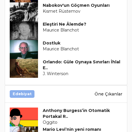
Nabokov'un Göçmen Oyunları
Kısmet Rüstemov
Eleştiri Ne Âlemde?
Maurice Blanchot
Dostluk
Maurice Blanchot
Orlando: Güle Oynaya Sınırları İhlal
E..
J. Winterson
Öne Çıkanlar
Edebiyat
Anthony Burgess’in Otomatik
Portakal R..
Oggito
Mario Levi’nin yeni romanı