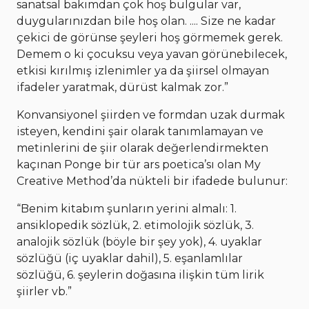
sanatsal bakımdan çok hoş bulgular var,
duygularınızdan bile hoş olan. .... Size ne kadar
çekici de görünse şeyleri hoş görmemek gerek.
Demem o ki çocuksu veya yavan görünebilecek,
etkisi kırılmış izlenimler ya da şiirsel olmayan
ifadeler yaratmak, dürüst kalmak zor.”
Konvansiyonel şiirden ve formdan uzak durmak
isteyen, kendini şair olarak tanımlamayan ve
metinlerini de şiir olarak değerlendirmekten
kaçınan Ponge bir tür ars poetica’sı olan My
Creative Method’da nükteli bir ifadede bulunur:
“Benim kitabım şunların yerini almalı: 1.
ansiklopedik sözlük, 2. etimolojik sözlük, 3.
analojik sözlük (böyle bir şey yok), 4. uyaklar
sözlüğü (iç uyaklar dahil), 5. eşanlamlılar
sözlüğü, 6. şeylerin doğasına ilişkin tüm lirik
şiirler vb.”