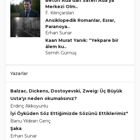
Beton Ada’dan Saten Ada’ya
Merkezi Olm..
F. Kılınçarslan
Ansiklopedik Romanlar, Esrar,
Paranoya..
Erhan Sunar
Kaan Murat Yanık: “Yekpare bir
âlem ku..
Semih Gümüş
Yazarlar
Balzac, Dickens, Dostoyevski, Zweig: Üç Büyük
Usta'yı neden okumalısınız?
Erdinç Akkoyunlu
İyi Öyküden Söz Ettiğimizde Sözünü Ettiklerimiz*
Banu Yıldıran Genç
Şaka
Erhan Sunar