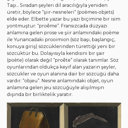
Taşı... Sıradan şeyleri dil aracılığıyla yeniden
üretir, böylece “şiir-nesneleri” (poèmes-objets)
elde eder. Elbette yazar bu yazı biçimine bir isim
yontmuştur: “proême”. Fransızcada düzyazı
anlamına gelen prose ve şiir anlamındaki poème
ile Yunancadaki prooimion (söz başı, başlangıç,
konuya giriş) sözcüklerinden türettiği yeni bir
sözcüktür bu. Dolayısıyla kendisini bir şair
(poète) olarak değil “proête” olarak tanımlar. Söz
oyunlarından oldukça keyif alan yazarın şeyler,
sözcükler ve oyun alanına dair bir sözcüğü daha
vardır: “objeu”. Nesne anlamındaki objet, oyun
anlamına gelen jeu sözcüğüyle alışılmışın
dışında bir birliktelik yaratır.