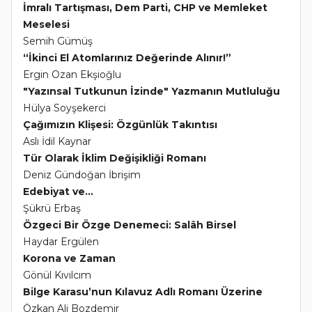
İmralı Tartışması, Dem Parti, CHP ve Memleket
Meselesi
Semih Gümüş
“İkinci El Atomlarınız Değerinde Alınır!”
Ergin Ozan Ekşioğlu
"Yazınsal Tutkunun İzinde" Yazmanın Mutluluğu
Hülya Soyşekerci
Çağımızın Klişesi: Özgünlük Takıntısı
Aslı İdil Kaynar
Tür Olarak İklim Değişikliği Romanı
Deniz Gündoğan İbrişim
Edebiyat ve...
Şükrü Erbaş
Özgeci Bir Özge Denemeci: Salâh Birsel
Haydar Ergülen
Korona ve Zaman
Gönül Kıvılcım
Bilge Karasu’nun Kılavuz Adlı Romanı Üzerine
Özkan Ali Bozdemir