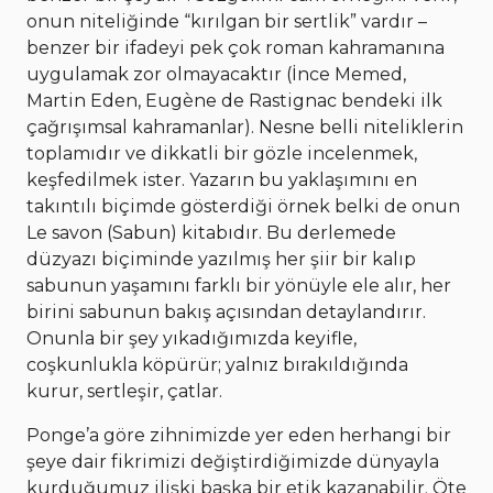
onun niteliğinde “kırılgan bir sertlik” vardır –
benzer bir ifadeyi pek çok roman kahramanına
uygulamak zor olmayacaktır (İnce Memed,
Martin Eden, Eugène de Rastignac bendeki ilk
çağrışımsal kahramanlar). Nesne belli niteliklerin
toplamıdır ve dikkatli bir gözle incelenmek,
keşfedilmek ister. Yazarın bu yaklaşımını en
takıntılı biçimde gösterdiği örnek belki de onun
Le savon (Sabun) kitabıdır. Bu derlemede
düzyazı biçiminde yazılmış her şiir bir kalıp
sabunun yaşamını farklı bir yönüyle ele alır, her
birini sabunun bakış açısından detaylandırır.
Onunla bir şey yıkadığımızda keyifle,
coşkunlukla köpürür; yalnız bırakıldığında
kurur, sertleşir, çatlar.
Ponge’a göre zihnimizde yer eden herhangi bir
şeye dair fikrimizi değiştirdiğimizde dünyayla
kurduğumuz ilişki başka bir etik kazanabilir. Öte