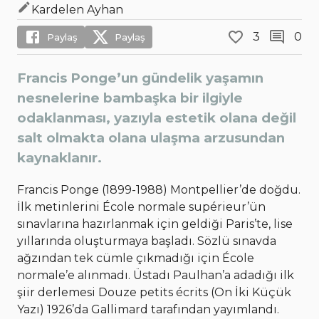
Kardelen Ayhan
3
0
Paylaş
Paylaş
Francis Ponge’un gündelik yaşamın
nesnelerine bambaşka bir ilgiyle
odaklanması, yazıyla estetik olana değil
salt olmakta olana ulaşma arzusundan
kaynaklanır.
Francis Ponge (1899-1988) Montpellier’de doğdu.
İlk metinlerini École normale supérieur’ün
sınavlarına hazırlanmak için geldiği Paris’te, lise
yıllarında oluşturmaya başladı. Sözlü sınavda
ağzından tek cümle çıkmadığı için École
normale’e alınmadı. Üstadı Paulhan’a adadığı ilk
şiir derlemesi Douze petits écrits (On İki Küçük
Yazı) 1926’da Gallimard tarafından yayımlandı.