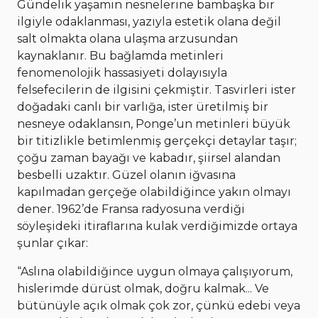
Gündelik yaşamın nesnelerine bambaşka bir
ilgiyle odaklanması, yazıyla estetik olana değil
salt olmakta olana ulaşma arzusundan
kaynaklanır. Bu bağlamda metinleri
fenomenolojik hassasiyeti dolayısıyla
felsefecilerin de ilgisini çekmiştir. Tasvirleri ister
doğadaki canlı bir varlığa, ister üretilmiş bir
nesneye odaklansın, Ponge’un metinleri büyük
bir titizlikle betimlenmiş gerçekçi detaylar taşır;
çoğu zaman bayağı ve kabadır, şiirsel alandan
besbelli uzaktır. Güzel olanın iğvasına
kapılmadan gerçeğe olabildiğince yakın olmayı
dener. 1962’de Fransa radyosuna verdiği
söyleşideki itiraflarına kulak verdiğimizde ortaya
şunlar çıkar:
“Aslına olabildiğince uygun olmaya çalışıyorum,
hislerimde dürüst olmak, doğru kalmak... Ve
bütünüyle açık olmak çok zor, çünkü edebi veya