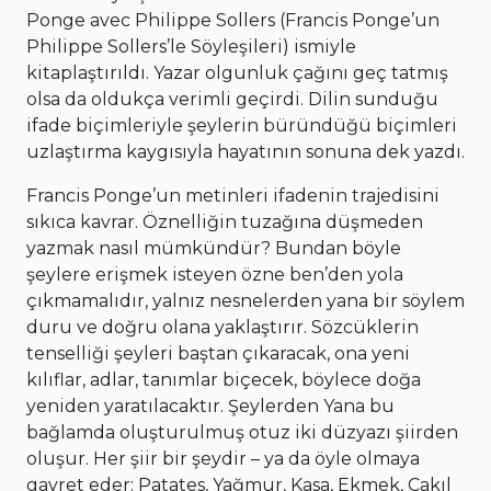
Ponge avec Philippe Sollers (Francis Ponge’un
Philippe Sollers’le Söyleşileri) ismiyle
kitaplaştırıldı. Yazar olgunluk çağını geç tatmış
olsa da oldukça verimli geçirdi. Dilin sunduğu
ifade biçimleriyle şeylerin büründüğü biçimleri
uzlaştırma kaygısıyla hayatının sonuna dek yazdı.
Francis Ponge’un metinleri ifadenin trajedisini
sıkıca kavrar. Öznelliğin tuzağına düşmeden
yazmak nasıl mümkündür? Bundan böyle
şeylere erişmek isteyen özne ben’den yola
çıkmamalıdır, yalnız nesnelerden yana bir söylem
duru ve doğru olana yaklaştırır. Sözcüklerin
tenselliği şeyleri baştan çıkaracak, ona yeni
kılıflar, adlar, tanımlar biçecek, böylece doğa
yeniden yaratılacaktır. Şeylerden Yana bu
bağlamda oluşturulmuş otuz iki düzyazı şiirden
oluşur. Her şiir bir şeydir – ya da öyle olmaya
gayret eder: Patates, Yağmur, Kasa, Ekmek, Çakıl