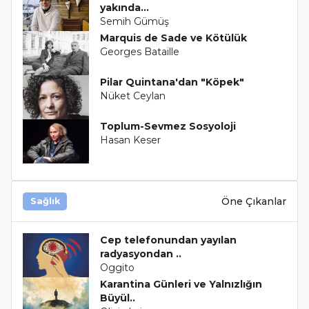
yakında...
Semih Gümüş
Marquis de Sade ve Kötülük
Georges Bataille
Pilar Quintana'dan "Köpek"
Nüket Ceylan
Toplum-Sevmez Sosyoloji
Hasan Keser
Öne Çıkanlar
Sağlık
Cep telefonundan yayılan
radyasyondan ..
Oggito
Karantina Günleri ve Yalnızlığın
Büyül..