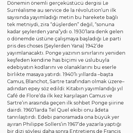
Dönemin önemli gerçeküstücü dergisi Le
Surréalisme au service de la révolution’un ilk
sayısında yayımladığı metin bu harekete bağlı
tek metniydi, zira “düşlerden” değil, “sonuna
kadar şeylerden yana”ydı o. 1930’lara denk gelen
o dönemde üstüne çalışmaya başladığı Le parti
pris des choses (Şeylerden Yana) 1942’de
yayımlanacaktı. Ponge yazının sınırlarını yeniden
keşfeden kendine has biçimi ve üslubuyla
edebiyatın kodlarını ve olanaklarını bu eserle
birlikte masaya yatırdı. 1940’lı yıllarda –başta
Camus, Blanchot, Sartre tarafından olmak üzere–
adından epey söz edildi: Kitabın yayımlandığı yıl
Café de Flore’da ilk kez karşılaşan Camus ve
Sartre’ın arasında geçen ilk sohbet Ponge şiirine
dairdi. 1960’larda Tel Quel ekibi onu âdeta
tanrılaştırdı. Edebi panoramada ona büyük yer
ayıran Philippe Sollers’in 1967’de yazarla yaptığı
bir dizi söyleşi daha sonra Entretiens de Francis