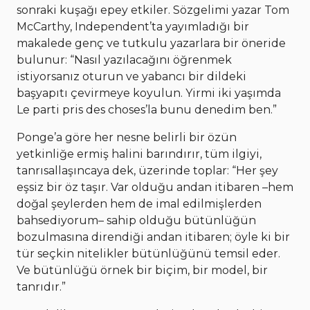
sonraki kuşağı epey etkiler. Sözgelimi yazar Tom
McCarthy, Independent’ta yayımladığı bir
makalede genç ve tutkulu yazarlara bir öneride
bulunur: “Nasıl yazılacağını öğrenmek
istiyorsanız oturun ve yabancı bir dildeki
başyapıtı çevirmeye koyulun. Yirmi iki yaşımda
Le parti pris des choses’la bunu denedim ben.”
Ponge’a göre her nesne belirli bir özün
yetkinliğe ermiş halini barındırır, tüm ilgiyi,
tanrısallaşıncaya dek, üzerinde toplar: “Her şey
eşsiz bir öz taşır. Var olduğu andan itibaren –hem
doğal şeylerden hem de imal edilmişlerden
bahsediyorum– sahip olduğu bütünlüğün
bozulmasına direndiği andan itibaren; öyle ki bir
tür seçkin nitelikler bütünlüğünü temsil eder.
Ve bütünlüğü örnek bir biçim, bir model, bir
tanrıdır.”