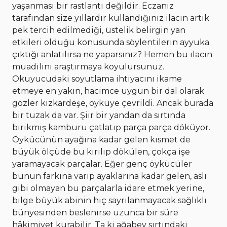
yaşanması bir rastlantı değildir. Eczanız
tarafından size yıllardır kullandığınız ilacın artık
pek tercih edilmediği, üstelik belirgin yan
etkileri olduğu konusunda söylentilerin ayyuka
çıktığı anlatılırsa ne yaparsınız? Hemen bu ilacın
muadilini araştırmaya koyulursunuz.
Okuyucudaki soyutlama ihtiyacını ikame
etmeye en yakın, hacimce uygun bir dal olarak
gözler kızkardeşe, öyküye çevrildi. Ancak burada
bir tuzak da var. Şiir bir yandan da sırtında
birikmiş kamburu çatlatıp parça parça döküyor.
Öykücünün ayağına kadar gelen kısmet de
büyük ölçüde bu kırılıp dökülen, çokça işe
yaramayacak parçalar.
Eğer genç öykücüler
bunun farkına varıp ayaklarına kadar gelen, aslı
gibi olmayan bu parçalarla idare etmek yerine,
bilge büyük abinin hiç sayrılanmayacak sağlıklı
bünyesinden beslenirse uzunca bir süre
hâkimiyet kurabilir. Ta ki ağabey sırtındaki