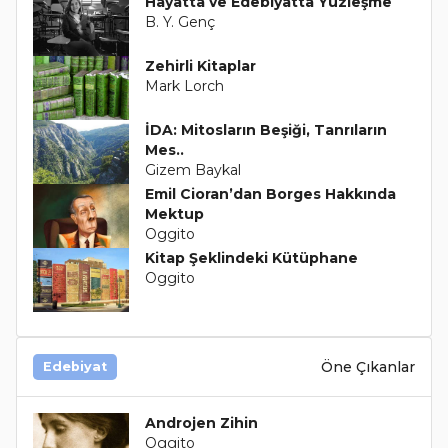
Hayatta ve Edebiyatta Yüzleşme
B. Y. Genç
Zehirli Kitaplar
Mark Lorch
İDA: Mitosların Beşiği, Tanrıların
Mes..
Gizem Baykal
Emil Cioran’dan Borges Hakkında
Mektup
Oggito
Kitap Şeklindeki Kütüphane
Oggito
Öne Çıkanlar
Edebiyat
Androjen Zihin
Oggito