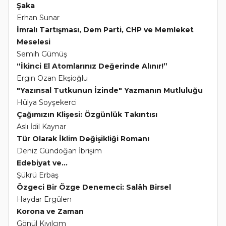
Şaka
Erhan Sunar
İmralı Tartışması, Dem Parti, CHP ve Memleket
Meselesi
Semih Gümüş
“İkinci El Atomlarınız Değerinde Alınır!”
Ergin Ozan Ekşioğlu
"Yazınsal Tutkunun İzinde" Yazmanın Mutluluğu
Hülya Soyşekerci
Çağımızın Klişesi: Özgünlük Takıntısı
Aslı İdil Kaynar
Tür Olarak İklim Değişikliği Romanı
Deniz Gündoğan İbrişim
Edebiyat ve...
Şükrü Erbaş
Özgeci Bir Özge Denemeci: Salâh Birsel
Haydar Ergülen
Korona ve Zaman
Gönül Kıvılcım