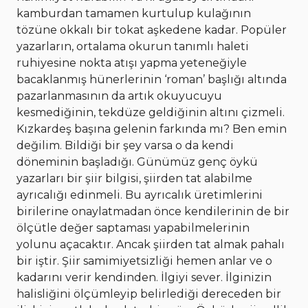
kamburdan tamamen kurtulup kulağının
tözüne okkalı bir tokat aşkedene kadar.
Popüler
yazarların, ortalama okurun tanımlı haleti
ruhiyesine nokta atışı yapma yeteneğiyle
bacaklanmış hünerlerinin ‘roman’ başlığı altında
pazarlanmasının da artık okuyucuyu
kesmediğinin, tekdüze geldiğinin altını çizmeli.
Kızkardeş başına gelenin farkında mı? Ben emin
değilim. Bildiği bir şey varsa o da kendi
döneminin başladığı.
Günümüz genç öykü
yazarları bir şiir bilgisi, şiirden tat alabilme
ayrıcalığı edinmeli. Bu ayrıcalık üretimlerini
birilerine onaylatmadan önce kendilerinin de bir
ölçütle değer saptaması yapabilmelerinin
yolunu açacaktır. Ancak şiirden tat almak pahalı
bir iştir. Şiir samimiyetsizliği hemen anlar ve o
kadarını verir kendinden. İlgiyi sever. İlginizin
halisliğini ölçümleyip belirlediği dereceden bir