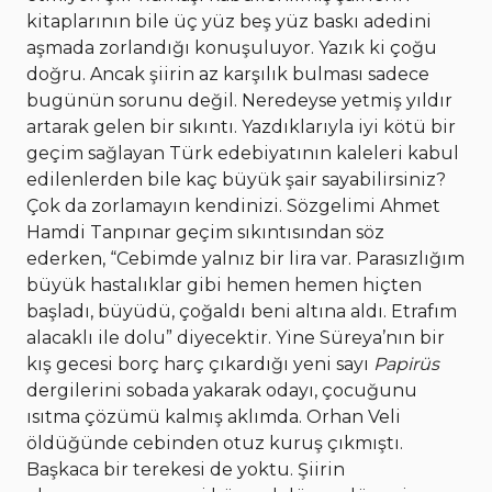
kitaplarının bile üç yüz beş yüz baskı adedini
aşmada zorlandığı konuşuluyor. Yazık ki çoğu
doğru. Ancak şiirin az karşılık bulması sadece
bugünün sorunu değil. Neredeyse yetmiş yıldır
artarak gelen bir sıkıntı.
Yazdıklarıyla iyi kötü bir
geçim sağlayan Türk edebiyatının kaleleri kabul
edilenlerden bile kaç büyük şair sayabilirsiniz?
Çok da zorlamayın kendinizi. Sözgelimi Ahmet
Hamdi Tanpınar geçim sıkıntısından söz
ederken, “Cebimde yalnız bir lira var. Parasızlığım
büyük hastalıklar gibi hemen hemen hiçten
başladı, büyüdü, çoğaldı beni altına aldı. Etrafım
alacaklı ile dolu” diyecektir. Yine Süreya’nın bir
kış gecesi borç harç çıkardığı yeni sayı
Papirüs
dergilerini sobada yakarak odayı, çocuğunu
ısıtma çözümü kalmış aklımda. Orhan Veli
öldüğünde cebinden otuz kuruş çıkmıştı.
Başkaca bir terekesi de yoktu.
Şiirin