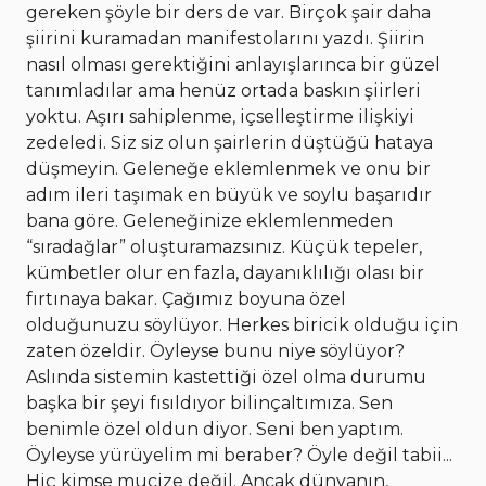
gereken şöyle bir ders de var. Birçok şair daha
şiirini kuramadan manifestolarını yazdı. Şiirin
nasıl olması gerektiğini anlayışlarınca bir güzel
tanımladılar ama henüz ortada baskın şiirleri
yoktu. Aşırı sahiplenme, içselleştirme ilişkiyi
zedeledi. Siz siz olun şairlerin düştüğü hataya
düşmeyin. Geleneğe eklemlenmek ve onu bir
adım ileri taşımak en büyük ve soylu başarıdır
bana göre. Geleneğinize eklemlenmeden
“sıradağlar” oluşturamazsınız. Küçük tepeler,
kümbetler olur en fazla, dayanıklılığı olası bir
fırtınaya bakar.
Çağımız boyuna özel
olduğunuzu söylüyor. Herkes biricik olduğu için
zaten özeldir. Öyleyse bunu niye söylüyor?
Aslında sistemin kastettiği özel olma durumu
başka bir şeyi fısıldıyor bilinçaltımıza. Sen
benimle özel oldun diyor. Seni ben yaptım.
Öyleyse yürüyelim mi beraber?
Öyle değil tabii...
Hiç kimse mucize değil. Ancak dünyanın,