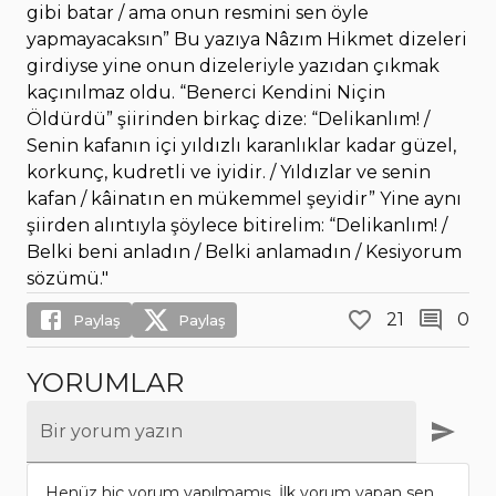
gibi batar / ama onun resmini sen öyle
yapmayacaksın”
Bu yazıya Nâzım Hikmet dizeleri
girdiyse yine onun dizeleriyle yazı
dan çıkmak
kaçınılmaz oldu. “
Benerci Kendini Niçin
Öldürdü” şiirinden birkaç dize: “Delikanlım! /
Senin kafanın içi yıldızlı karanlıklar kadar güzel,
korkunç, kudretli ve iyidir. / Yıldızlar ve senin
kafan / kâinatın en mükemmel şeyidir”
Yine aynı
şii
r
den alı
n
tıyla
şöylece
bitirelim: “
Delikanlım! /
Belki beni anladın / Belki anlamadın / Kesiyorum
sözümü."
21
0
Paylaş
Paylaş
YORUMLAR
Bir yorum yazın
Henüz hiç yorum yapılmamış. İlk yorum yapan sen