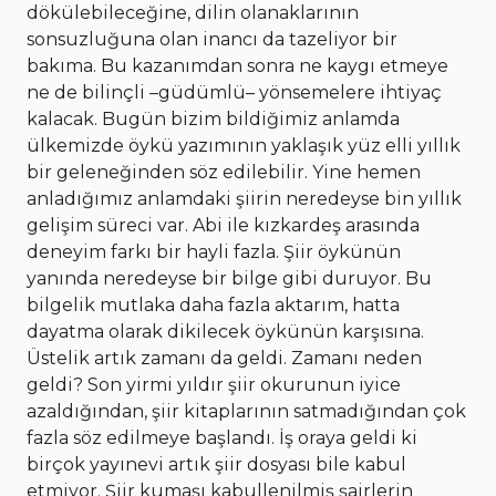
dökülebileceğine, dilin olanaklarının
sonsuzluğuna olan inancı da tazeliyor bir
bakıma. Bu kazanımdan sonra ne kaygı etmeye
ne de bilinçli –güdümlü– yönsemelere ihtiyaç
kalacak.
Bugün bizim bildiğimiz anlamda
ülkemizde öykü yazımının yaklaşık yüz elli yıllık
bir geleneğinden söz edilebilir. Yine hemen
anladığımız anlamdaki şiirin neredeyse bin yıllık
gelişim süreci var. Abi ile kızkardeş arasında
deneyim farkı bir hayli fazla. Şiir öykünün
yanında neredeyse bir bilge gibi duruyor. Bu
bilgelik mutlaka daha fazla aktarım, hatta
dayatma olarak dikilecek öykünün karşısına.
Üstelik artık zamanı da geldi. Zamanı neden
geldi?
Son yirmi yıldır şiir okurunun iyice
azaldığından, şiir kitaplarının satmadığından çok
fazla söz edilmeye başlandı. İş oraya geldi ki
birçok yayınevi artık şiir dosyası bile kabul
etmiyor. Şiir kumaşı kabullenilmiş şairlerin