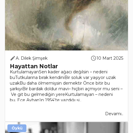
A. Dilek Şimşek
10 Mart 2025
Hayattan Notlar
KurtulamayanSen kader ağacı değilsin – nedeni
buTutkularına bırak kendiniBir soluk var yaşıyor uzak
uzakBu daha ölmemişsin demektir Önce bitir bu
şarkıyıBir bardak doldur mavi– hiçbiri açmıyor mu seni –
Ve git bu gelmediğin yereKurtulamayan – nedeni
bu. Ece Ayhan’ın 1954’te yazdığı şi..
Devamı..
Öykü