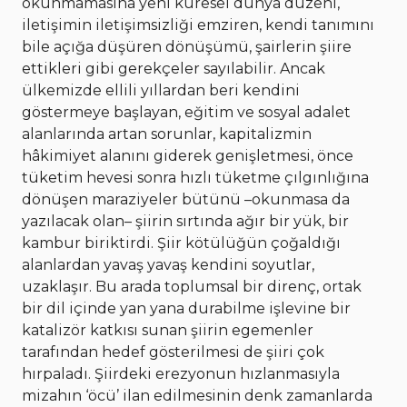
okunmamasına yeni küresel dünya düzeni,
iletişimin iletişimsizliği emziren, kendi tanımını
bile açığa düşüren dönüşümü, şairlerin şiire
ettikleri gibi gerekçeler sayılabilir. Ancak
ülkemizde ellili yıllardan beri kendini
göstermeye başlayan, eğitim ve sosyal adalet
alanlarında artan sorunlar, kapitalizmin
hâkimiyet alanını giderek genişletmesi, önce
tüketim hevesi sonra hızlı tüketme çılgınlığına
dönüşen maraziyeler bütünü –okunmasa da
yazılacak olan– şiirin sırtında ağır bir yük, bir
kambur biriktirdi. Şiir kötülüğün çoğaldığı
alanlardan yavaş yavaş kendini soyutlar,
uzaklaşır.
Bu arada toplumsal bir direnç, ortak
bir dil içinde yan yana durabilme işlevine bir
katalizör katkısı sunan şiirin egemenler
tarafından hedef gösterilmesi de şiiri çok
hırpaladı. Şiirdeki erezyonun hızlanmasıyla
mizahın ‘öcü’ ilan edilmesinin denk zamanlarda