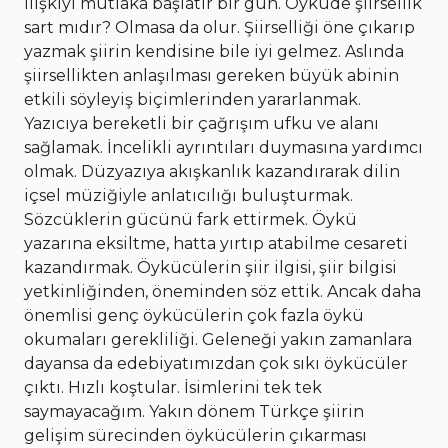
ilişkiyi mutlaka başlatır bir gün.
Öyküde şiirsellik
sart mıdır? Olmasa da olur. Şiirselliği öne çıkarıp
yazmak şiirin kendisine bile iyi gelmez. Aslında
şiirsellikten anlaşılması gereken büyük abinin
etkili söyleyiş biçimlerinden yararlanmak.
Yazıcıya bereketli bir çağrışım ufku ve alanı
sağlamak. İncelikli ayrıntıları duymasına yardımcı
olmak. Düzyazıya akışkanlık kazandırarak dilin
içsel müziğiyle anlatıcılığı buluşturmak.
Sözcüklerin gücünü fark ettirmek. Öykü
yazarına eksiltme, hatta yırtıp atabilme cesareti
kazandırmak.
Öykücülerin şiir ilgisi, şiir bilgisi
yetkinliğinden, öneminden söz ettik. Ancak daha
önemlisi genç öykücülerin çok fazla öykü
okumaları gerekliliği. Geleneği yakın zamanlara
dayansa da edebiyatımızdan çok sıkı öykücüler
çıktı. Hızlı koştular. İsimlerini tek tek
saymayacağım. Yakın dönem Türkçe şiirin
gelişim sürecinden öykücülerin çıkarması