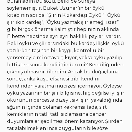
bulamadım bu sözü. Belki de Süreya
söylememiştir.
Buket Uzuner’in bir öykü
kitabının adı da: “Şiirin Kızkardeşi Öykü.” “Öykü
şiir ikiz kardeş”, “Öykü yazmak şiir emeği ister”
gibi birçok önerme kalmıştır hepinizin aklında.
Elbette hepsinde ayrı ayrı haklılık payları vardır.
Peki öykü ve şiir arsındaki bu kardeş ilişkisi öykü
yazılırken taşınan bir kaygı, kontrollü bir
yönsemeyle mi ortaya çıkıyor, yoksa öykü yazılıp
bittikten sonra kendiliğinden mi?
Kendiliğinden
çıkmış olmasını dilerdim. Ancak bu doğaçlama
sonuç, anka kuşu efsanesi gibi kendini
kendinden yaratma mucizesi içermiyor. Öyleyse
öykü yazarının bir şiir bilgisine, hiç değilse iyi şiir
okurunun berceste dizeyi, sıkı şiiri yakaldığında
ağzının içinde dolanan kekremsi tada, sırt
kemiklerinin tatlı tatlı sızlamasına benzer
duyumlara erişebilmesi önem kazanıyor. Şiirden
tat alabilmek en ince duyguların bile söze