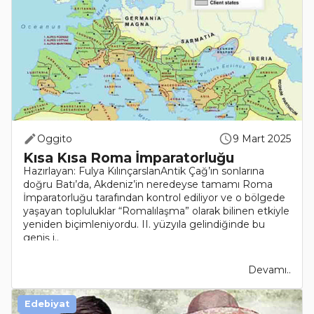
Oggito
9 Mart 2025
Kısa Kısa Roma İmparatorluğu
Hazırlayan: Fulya KılınçarslanAntik Çağ’ın sonlarına
doğru Batı’da, Akdeniz’in neredeyse tamamı Roma
İmparatorluğu tarafından kontrol ediliyor ve o bölgede
yaşayan topluluklar “Romalılaşma” olarak bilinen etkiyle
yeniden biçimleniyordu. II. yüzyıla gelindiğinde bu
geniş i..
Devamı..
Edebiyat