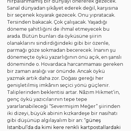
hırpalanmamış bir dünyayı önererek gezecek.
Sanal dünyadan şikâyet ederek değil, karşısına
bir seçenek koyarak gezecek. Onu yıpratacak.
Tersinden bakacak. Çok çalışacak. Yaşadığı
döneme şahitliğini de ihmal etmeyecek bu
arada. Bütün bunları da öyküsüne şiirin
olanaklarını sindirdiğindeki gibi bir özenle,
parmağı göze sokmadan becerecek.
İnanın şu
dönemeçte öykü yazarlığının önü açık, en şanslı
döneminde o. Hovardaca harcanmaması gereken
bir zaman aralığı var önünde. Ancak öykü
yazmak artık daha zor. Doğası gereği her
genişletilmiş imkânın seçici yönü güçlenir.
Taliplerinden beklentisi artar.
Nâzım Hikmet’in,
genç öykü yazıcılarının tepe tepe
yararlanabileceği “Severmişim Meğer” şiirinden
iki dizeyi, büyük abinin kızkardeşe bir nasihatı
gibi düşünüp algılayalım bir an: “
güneş
İstanbul’da da kimi kere renkli kartpostallardaki