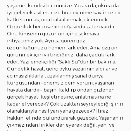
yaşamın kendisi bir mucize. Yazara da, okura da
iyi gelecek asıl mucize bu devinime kavlince bir
katkı sunmak, ona halkalanmak, eklenmek.
Özgünlük her insanın doğasında zaten vardır.
Onu kimsenin gözünün içine sokmaya
ihtiyacımız yok. Ayrıca gören göz
özgünlüğünüzü hemen fark eder. Ama özgün
görünmek için yırtındığınızı daha çabuk fark
eder. Yazı emekçiliği “Saklı Su”dur bir bakıma.
Gündelik hayat, genç öykü yazarının algılar ve
acımasızlıklarla tuzaklanmış sanal dünya
kurgusundan –önemsiz demiyorum, yaşanan
hayata dairdir– başını kaldırp ondan gizlenen
gerçek hayatı keşfetmesine, anlatmasına ne
kadar el verecek? Çok uzaktan seyreylediği şiirin
olanaklarıyla nasıl yan yana gezecek?
İtiraz
hakkını elinde bulundurarak gezecek. Yaşananın
çıkmazından lirikler derleyerek değil, yeni ve