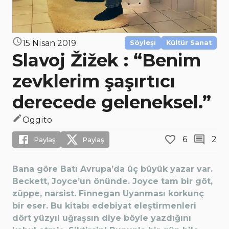
15 Nisan 2019
Söyleşi
Kültür Sanat
Slavoj Žižek : “Benim
zevklerim şaşırtıcı
derecede geleneksel.”
Oggito
6
2
Paylaş
Paylaş
Bana göre Batı Avrupa’da üç büyük yazar var.
Beckett, Joyce’un önünde. Joyce tam bir göt,
züppe, narsist. Finnegan Uyanması korkunç
bir eser. Bu kitabı edebiyat eleştirmenleri
dört yüzyıl uğraşsın diye böyle yazdığını