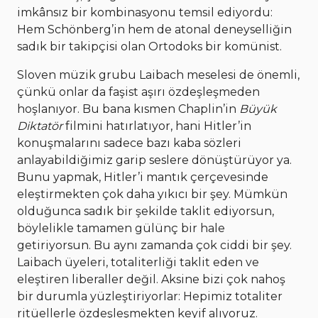
imkânsız bir kombinasyonu temsil ediyordu:
Hem Schönberg’in hem de atonal deneyselliğin
sadık bir takipçisi olan Ortodoks bir komünist.
Sloven müzik grubu Laibach meselesi de önemli,
çünkü onlar da faşist aşırı özdeşleşmeden
hoşlanıyor. Bu bana kısmen Chaplin’in
Büyük
Diktatör
filmini hatırlatıyor, hani Hitler’in
konuşmalarını sadece bazı kaba sözleri
anlayabildiğimiz garip seslere dönüştürüyor ya.
Bunu yapmak, Hitler’i mantık çerçevesinde
eleştirmekten çok daha yıkıcı bir şey. Mümkün
olduğunca sadık bir şekilde taklit ediyorsun,
böylelikle tamamen gülünç bir hale
getiriyorsun. Bu aynı zamanda çok ciddi bir şey.
Laibach üyeleri, totaliterliği taklit eden ve
eleştiren liberaller değil. Aksine bizi çok nahoş
bir durumla yüzleştiriyorlar: Hepimiz totaliter
ritüellerle özdeşleşmekten keyif alıyoruz.