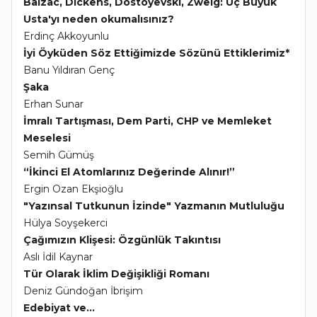
Balzac, Dickens, Dostoyevski, Zweig: Üç Büyük
Usta'yı neden okumalısınız?
Erdinç Akkoyunlu
İyi Öyküden Söz Ettiğimizde Sözünü Ettiklerimiz*
Banu Yıldıran Genç
Şaka
Erhan Sunar
İmralı Tartışması, Dem Parti, CHP ve Memleket
Meselesi
Semih Gümüş
“İkinci El Atomlarınız Değerinde Alınır!”
Ergin Ozan Ekşioğlu
"Yazınsal Tutkunun İzinde" Yazmanın Mutluluğu
Hülya Soyşekerci
Çağımızın Klişesi: Özgünlük Takıntısı
Aslı İdil Kaynar
Tür Olarak İklim Değişikliği Romanı
Deniz Gündoğan İbrişim
Edebiyat ve...