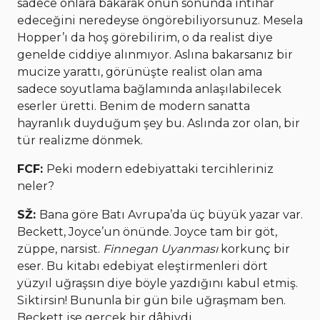
sadece onlara bakarak onun sonunda intihar
edeceğini neredeyse öngörebiliyorsunuz. Mesela
Hopper’ı da hoş görebilirim, o da realist diye
genelde ciddiye alınmıyor. Aslına bakarsanız bir
mucize yarattı, görünüşte realist olan ama
sadece soyutlama bağlamında anlaşılabilecek
eserler üretti. Benim de modern sanatta
hayranlık duyduğum şey bu. Aslında zor olan, bir
tür realizme dönmek.
FCF:
Peki modern edebiyattaki tercihleriniz
neler?
SŽ:
Bana göre Batı Avrupa’da üç büyük yazar var.
Beckett, Joyce’un önünde. Joyce tam bir göt,
züppe, narsist.
Finnegan Uyanması
korkunç bir
eser. Bu kitabı edebiyat eleştirmenleri dört
yüzyıl uğraşsın diye böyle yazdığını kabul etmiş.
Siktirsin! Bununla bir gün bile uğraşmam ben.
Beckett ise gerçek bir dâhiydi.