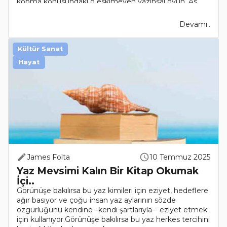
kopma konusundaki o eskimeyen yazınsal oyun. As..
Devamı..
Kültür Sanat
Hayat
James Folta
10 Temmuz 2025
Yaz Mevsimi Kalın Bir Kitap Okumak
İçi..
Görünüşe bakılırsa bu yaz kimileri için eziyet, hedeflere
ağır basıyor ve çoğu insan yaz aylarının sözde
özgürlüğünü kendine –kendi şartlarıyla– eziyet etmek
için kullanıyor.Görünüşe bakılırsa bu yaz herkes tercihini