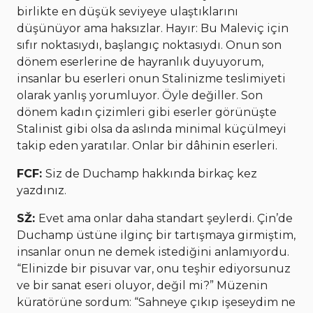
birlikte en düşük seviyeye ulaştıklarını
düşünüyor ama haksızlar. Hayır: Bu Maleviç için
sıfır noktasıydı, başlangıç noktasıydı. Onun son
dönem eserlerine de hayranlık duyuyorum,
insanlar bu eserleri onun Stalinizme teslimiyeti
olarak yanlış yorumluyor. Öyle değiller. Son
dönem kadın çizimleri gibi eserler görünüşte
Stalinist gibi olsa da aslında minimal küçülmeyi
takip eden yaratılar. Onlar bir dâhinin eserleri.
FCF:
Siz de Duchamp hakkında birkaç kez
yazdınız.
SŽ:
Evet ama onlar daha standart şeylerdi. Çin’de
Duchamp üstüne ilginç bir tartışmaya girmiştim,
insanlar onun ne demek istediğini anlamıyordu.
“Elinizde bir pisuvar var, onu teşhir ediyorsunuz
ve bir sanat eseri oluyor, değil mi?” Müzenin
küratörüne sordum: “Sahneye çıkıp işeseydim ne