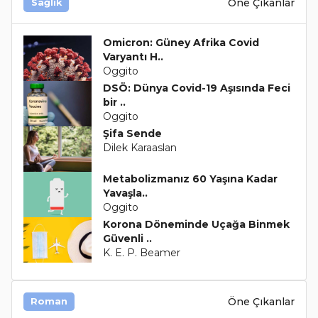
Öne Çıkanlar
Sağlık
Omicron: Güney Afrika Covid
Varyantı H..
Oggito
DSÖ: Dünya Covid-19 Aşısında Feci
bir ..
Oggito
Şifa Sende
Dilek Karaaslan
Metabolizmanız 60 Yaşına Kadar
Yavaşla..
Oggito
Korona Döneminde Uçağa Binmek
Güvenli ..
K. E. P. Beamer
Öne Çıkanlar
Roman