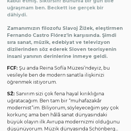
kabul etmiş. Siktirsin! Bununla bir gün bile
uğraşmam ben. Beckett ise gerçek bir
dâhiydi.
Zamanımızın filozofu Slavoj Žižek, eleştirmen
Fernando Castro Flórez’in karşısında. Şimdi
sıra sanat, müzik, edebiyat ve televizyon
dizilerinden söz ederek Sloven teorisyenin
insani yanının derinlerine inmeye geldi.
FCF:
Şu anda Reina Sofía Müzesi’ndeyiz, bu
vesileyle ben de modern sanatla ilişkinizi
öğrenmek istiyorum.
SŽ:
Sanırım sizi çok fena hayal kırıklığına
uğratacağım. Ben tam bir “muhafazakâr
modernist”im. Biliyorum, söyleyeceğim şey çok
korkunç ama ben hâlâ sanat dünyasındaki
büyük olayın ilk Avrupa modernizmi olduğunu
düşünüyorum. Müzik dünyasında Schönberg...