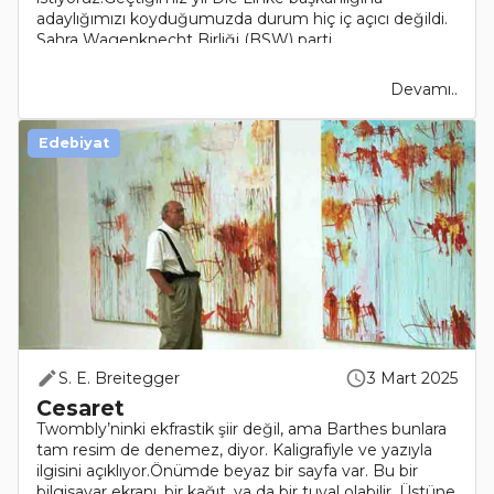
adaylığımızı koyduğumuzda durum hiç iç açıcı değildi.
Sahra Wagenknecht Birliği (BSW) parti..
Devamı..
Edebiyat
S. E. Breitegger
3 Mart 2025
Cesaret
Twombly’ninki ekfrastik şiir değil, ama Barthes bunlara
tam resim de denemez, diyor. Kaligrafiyle ve yazıyla
ilgisini açıklıyor.Önümde beyaz bir sayfa var. Bu bir
bilgisayar ekranı, bir kağıt, ya da bir tuval olabilir. Üstüne