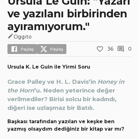
Ursula Le Guin: "Yazarı
ve yazılanı birbirinden
ayıramıyorum."
Oggito
36
0
Paylaş
Paylaş
Ursula K. Le Guin ile Yirmi Soru
Grace Palley ve H. L. Davis’in
Honey in
the Horn
’u. Neden yeterince değer
verilmediler? Birisi solcu bir kadındı,
diğeri ise uzlaşmaz bir Batılı.
Başkası tarafından yazılan ve keşke ben
yazmış olsaydım dediğiniz bir kitap var mı?