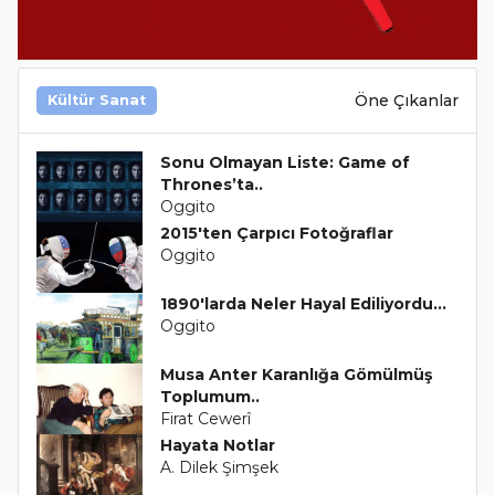
Öne Çıkanlar
Kültür Sanat
Sonu Olmayan Liste: Game of
Thrones’ta..
Oggito
2015'ten Çarpıcı Fotoğraflar
Oggito
1890'larda Neler Hayal Ediliyordu...
Oggito
Musa Anter Karanlığa Gömülmüş
Toplumum..
Firat Cewerî
Hayata Notlar
A. Dilek Şimşek