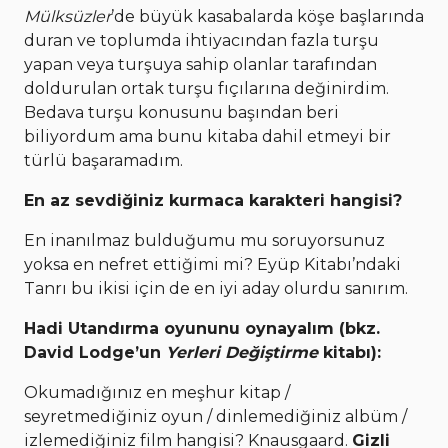
Mülksüzler
’de büyük kasabalarda köşe başlarında
duran ve toplumda ihtiyacından fazla turşu
yapan veya turşuya sahip olanlar tarafından
doldurulan ortak turşu fıçılarına değinirdim.
Bedava turşu konusunu başından beri
biliyordum ama bunu kitaba dahil etmeyi bir
türlü başaramadım.
En az sevdiğiniz kurmaca karakteri hangisi?
En inanılmaz bulduğumu mu soruyorsunuz
yoksa en nefret ettiğimi mi? Eyüp Kitabı’ndaki
Tanrı bu ikisi için de en iyi aday olurdu sanırım.
Hadi Utandırma oyununu oynayalım (bkz.
David Lodge’un
Yerleri Değiştirme
kitabı):
Okumadığınız en meşhur kitap /
seyretmediğiniz oyun / dinlemediğiniz albüm /
izlemediğiniz film hangisi? Knausgaard.
Gizli