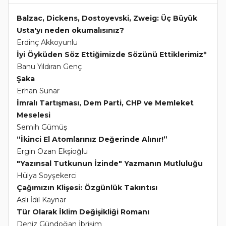
Balzac, Dickens, Dostoyevski, Zweig: Üç Büyük
Usta'yı neden okumalısınız?
Erdinç Akkoyunlu
İyi Öyküden Söz Ettiğimizde Sözünü Ettiklerimiz*
Banu Yıldıran Genç
Şaka
Erhan Sunar
İmralı Tartışması, Dem Parti, CHP ve Memleket
Meselesi
Semih Gümüş
“İkinci El Atomlarınız Değerinde Alınır!”
Ergin Ozan Ekşioğlu
"Yazınsal Tutkunun İzinde" Yazmanın Mutluluğu
Hülya Soyşekerci
Çağımızın Klişesi: Özgünlük Takıntısı
Aslı İdil Kaynar
Tür Olarak İklim Değişikliği Romanı
Deniz Gündoğan İbrişim