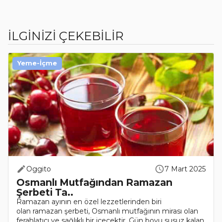
İLGİNİZİ ÇEKEBİLİR
Yeme-İçme
Oggito
7 Mart 2025
Osmanlı Mutfağından Ramazan
Şerbeti Ta..
Ramazan ayının en özel lezzetlerinden biri
olan ramazan şerbeti, Osmanlı mutfağının mirası olan
ferahlatıcı ve sağlıklı bir içecektir. Gün boyu susuz kalan