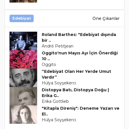
Öne Çıkanlar
Edebiyat
Roland Barthes: "Edebiyat dışında
bir ..
André Petitjean
Oggito'nun Mayıs Ayı İçin Önerdiği
10 ..
Oggito
“Edebiyat Olan Her Yerde Umut
Vardır”
Hülya Soyşekerci
Distopya Batı, Distopya Doğu |
Erika G..
Erika Gottlieb
"Kitapla Direniş": Deneme Yazarı ve
El..
Hülya Soyşekerci