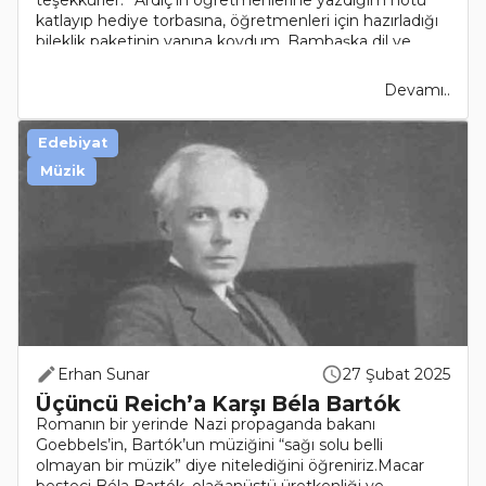
teşekkürler.” Ardıç’ın öğretmenlerine yazdığım notu
katlayıp hediye torbasına, öğretmenleri için hazırladığı
bileklik paketinin yanına koydum. Bambaşka dil ve ..
Devamı..
Edebiyat
Müzik
Erhan Sunar
27 Şubat 2025
Üçüncü Reich’a Karşı Béla Bartók
Romanın bir yerinde Nazi propaganda bakanı
Goebbels’in, Bartók’un müziğini “sağı solu belli
olmayan bir müzik” diye nitelediğini öğreniriz.Macar