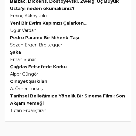
Balzac, Dickens, Dostoyevski, Zweig: Üç Büyük
Usta'yı neden okumalısınız?
Erdinç Akkoyunlu
Yeni Bir Evrim Kapımızı Çalarken...
Uğur Vardan
Pedro Paramo Bir Mihenk Taşı
Sezen Ergen Breitegger
Şaka
Erhan Sunar
Çağdaş Felsefede Korku
Alper Güngör
Cinayet Şarkıları
A. Ömer Türkeş
Tarihsel Belleğimize Yönelik Bir Sinema Filmi: Son
Akşam Yemeği
Tufan Erbarıştıran