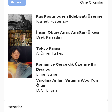
Öne Çıkanlar
Roman
Rus Postmodern Edebiyatı Üzerine
Kısmet Rüstemov
İhsan Oktay Anar: Ana(tar) Ülkesi
Dilek Karaaslan
Tokyo Karası
A. Ömer Türkeş
Roman ve Gerçeklik Üzerine Bir
Diyalog
Erhan Sunar
Varolma Anları: Virginia Woolf'un
Ölüm..
D. G. İbrişim
Yazarlar