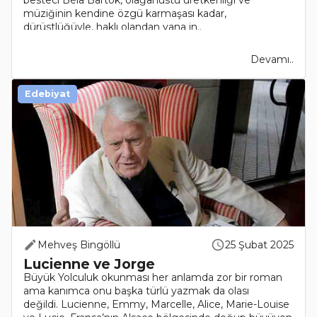
besteci Béla Bartók, olağanüstü üretkenliği ve
müziğinin kendine özgü karmaşası kadar,
dürüstlüğüyle, haklı olandan yana in..
Devamı..
Edebiyat
Mehveş Bingöllü
25 Şubat 2025
Lucienne ve Jorge
Büyük Yolculuk okunması her anlamda zor bir roman
ama kanımca onu başka türlü yazmak da olası
değildi. Lucienne, Emmy, Marcelle, Alice, Marie-Louise