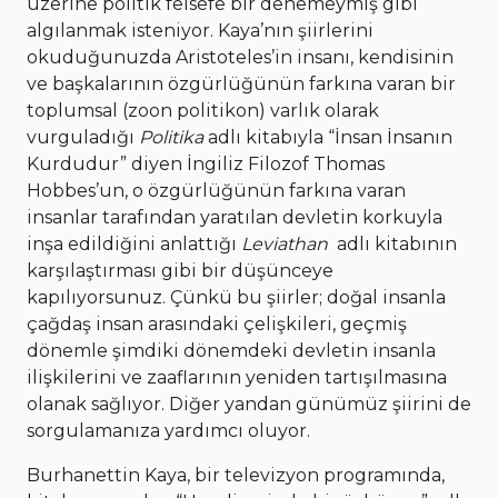
üzerine politik felsefe bir denemeymiş gibi
algılanmak isteniyor. Kaya’nın şiirlerini
okuduğunuzda Aristoteles’in insanı, kendisinin
ve başkalarının özgürlüğünün farkına varan bir
toplumsal (zoon politikon) varlık olarak
vurguladığı
Politika
adlı kitabıyla “İnsan İnsanın
Kurdudur” diyen İngiliz Filozof Thomas
Hobbes’un, o özgürlüğünün farkına varan
insanlar tarafından yaratılan devletin korkuyla
inşa edildiğini anlattığı
Leviathan
adlı kitabının
karşılaştırması gibi bir düşünceye
kapılıyorsunuz. Çünkü bu şiirler; doğal insanla
çağdaş insan arasındaki çelişkileri, geçmiş
dönemle şimdiki dönemdeki devletin insanla
ilişkilerini ve zaaflarının yeniden tartışılmasına
olanak sağlıyor. Diğer yandan günümüz şiirini de
sorgulamanıza yardımcı oluyor.
Burhanettin Kaya, bir televizyon programında,