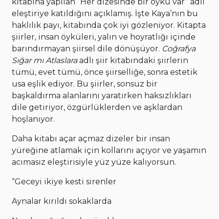
kitabına yapılan “Her dizesinde bir öykü var” adlı
eleştiriye katıldığını açıklamış. İşte Kaya’nın bu
haklılık payı, kitabında çok iyi gözleniyor. Kitapta
şiirler, insan öyküleri, yalın ve hoyratlığı içinde
barındırmayan şiirsel dile dönüşüyor.
Coğrafya
Sığar mı Atlaslara
adlı şiir kitabındaki şiirlerin
tümü, evet tümü, önce şiirselliğe, sonra estetik
usa eşlik ediyor. Bu şiirler, sonsuz bir
başkaldırma alanlarını yaratırken haksızlıkları
dile getiriyor, özgürlüklerden ve aşklardan
hoşlanıyor.
Daha kitabı açar açmaz dizeler bir insan
yüreğine atlamak için kollarını açıyor ve yaşamın
acımasız eleştirisiyle yüz yüze kalıyorsun.
“Geceyi ikiye kesti sirenler
Aynalar kırıldı sokaklarda