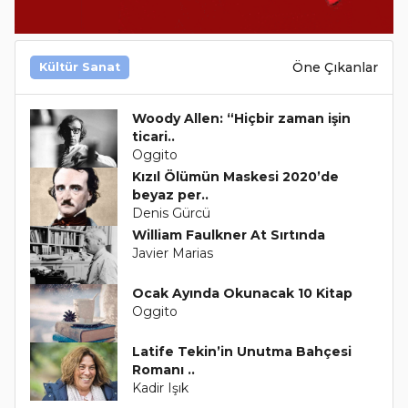
Öne Çıkanlar
Kültür Sanat
Woody Allen: “Hiçbir zaman işin
ticari..
Oggito
Kızıl Ölümün Maskesi 2020’de
beyaz per..
Denis Gürcü
William Faulkner At Sırtında
Javier Marias
Ocak Ayında Okunacak 10 Kitap
Oggito
Latife Tekin’in Unutma Bahçesi
Romanı ..
Kadir Işık