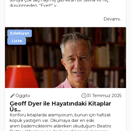
soruya çok saçmaymış gibi kesin bir tavırla ve hiç
düşünmeden, “Evet!” y..
Devamı..
Edebiyat
Liste
Oggito
31 Temmuz 2025
Geoff Dyer ile Hayatındaki Kitaplar
Üs..
Konforu kitaplarda aramıyorum, bunun için hafızalı
köpük yastığım var. Okumaya dair en eski
anım bademciklerimi aldırırken okuduğum Beatrix