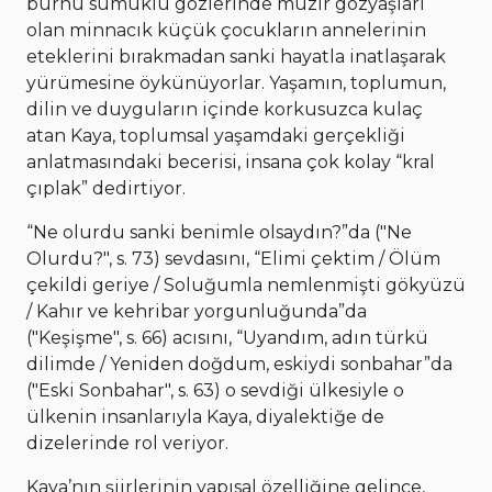
burnu sümüklü gözlerinde muzır gözyaşları
olan minnacık küçük çocukların annelerinin
eteklerini bırakmadan sanki hayatla inatlaşarak
yürümesine öykünüyorlar. Yaşamın, toplumun,
dilin ve duyguların içinde korkusuzca kulaç
atan Kaya, toplumsal yaşamdaki gerçekliği
anlatmasındaki becerisi, insana çok kolay “kral
çıplak” dedirtiyor.
“Ne olurdu sanki benimle olsaydın?”da ("Ne
Olurdu?", s. 73) sevdasını, “Elimi çektim / Ölüm
çekildi geriye / Soluğumla nemlenmişti gökyüzü
/ Kahır ve kehribar yorgunluğunda”da
("Keşişme", s. 66) acısını, “Uyandım, adın türkü
dilimde / Yeniden doğdum, eskiydi sonbahar”da
("Eski Sonbahar", s. 63) o sevdiği ülkesiyle o
ülkenin insanlarıyla Kaya, diyalektiğe de
dizelerinde rol veriyor.
Kaya’nın şiirlerinin yapısal özelliğine gelince,