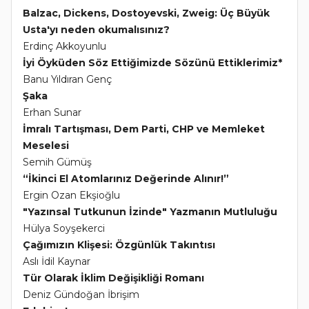
Balzac, Dickens, Dostoyevski, Zweig: Üç Büyük
Usta'yı neden okumalısınız?
Erdinç Akkoyunlu
İyi Öyküden Söz Ettiğimizde Sözünü Ettiklerimiz*
Banu Yıldıran Genç
Şaka
Erhan Sunar
İmralı Tartışması, Dem Parti, CHP ve Memleket
Meselesi
Semih Gümüş
“İkinci El Atomlarınız Değerinde Alınır!”
Ergin Ozan Ekşioğlu
"Yazınsal Tutkunun İzinde" Yazmanın Mutluluğu
Hülya Soyşekerci
Çağımızın Klişesi: Özgünlük Takıntısı
Aslı İdil Kaynar
Tür Olarak İklim Değişikliği Romanı
Deniz Gündoğan İbrişim