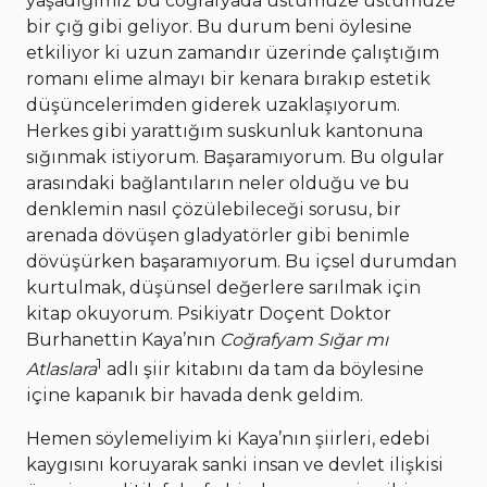
yaşadığımız bu coğrafyada üstümüze üstümüze
bir çığ gibi geliyor. Bu durum beni öylesine
etkiliyor ki uzun zamandır üzerinde çalıştığım
romanı elime almayı bir kenara bırakıp estetik
düşüncelerimden giderek uzaklaşıyorum.
Herkes gibi yarattığım suskunluk kantonuna
sığınmak istiyorum. Başaramıyorum. Bu olgular
arasındaki bağlantıların neler olduğu ve bu
denklemin nasıl çözülebileceği sorusu, bir
arenada dövüşen gladyatörler gibi benimle
dövüşürken başaramıyorum. Bu içsel durumdan
kurtulmak, düşünsel değerlere sarılmak için
kitap okuyorum. Psikiyatr Doçent Doktor
Burhanettin Kaya’nın
Coğrafyam Sığar mı
1
Atlaslara
adlı şiir kitabını da tam da böylesine
içine kapanık bir havada denk geldim.
Hemen söylemeliyim ki Kaya’nın şiirleri, edebi
kaygısını koruyarak sanki insan ve devlet ilişkisi