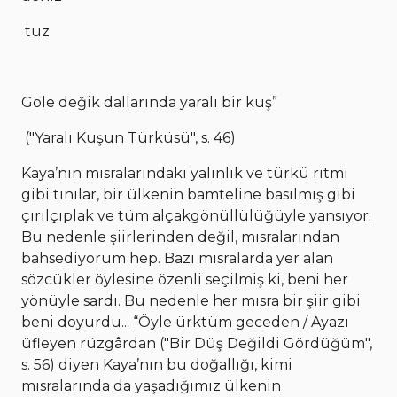
tuz
Göle değik dallarında yaralı bir kuş”
("Yaralı Kuşun Türküsü", s. 46)
Kaya’nın mısralarındaki yalınlık ve türkü ritmi
gibi tınılar, bir ülkenin bamteline basılmış gibi
çırılçıplak ve tüm alçakgönüllülüğüyle yansıyor.
Bu nedenle şiirlerinden değil, mısralarından
bahsediyorum hep. Bazı mısralarda yer alan
sözcükler öylesine özenli seçilmiş ki, beni her
yönüyle sardı. Bu nedenle her mısra bir şiir gibi
beni doyurdu... “Öyle ürktüm geceden / Ayazı
üfleyen rüzgârdan ("Bir Düş Değildi Gördüğüm",
s. 56) diyen Kaya’nın bu doğallığı, kimi
mısralarında da yaşadığımız ülkenin