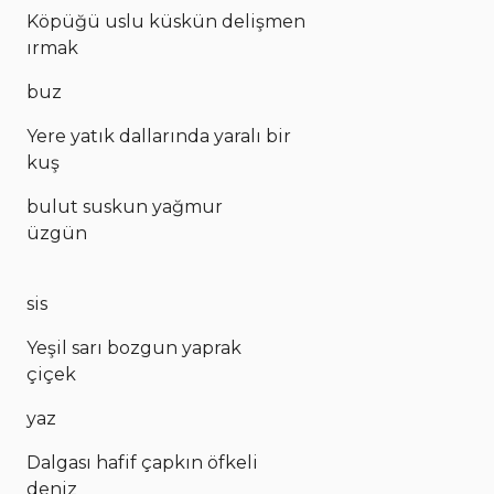
Köpüğü uslu küskün delişmen
ırmak
buz
Yere yatık dallarında yaralı bir
kuş
bulut suskun yağmur
üzgün
sis
Yeşil sarı bozgun yaprak
çiçek
yaz
Dalgası hafif çapkın öfkeli
deniz