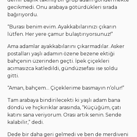
gecikmedi. Onu arabaya götürdükleri sırada
bağırıyordu.
“Burası benim evim. Ayakkabılarınızı çıkarın
lütfen. Her yere çamur bulaştırıyorsunuz!”
Ama adamlar ayakkabılarını çıkarmadılar. Asker
postalları yaşlı adamın özene bezene ektiği
bahçenin üzerinden geçti. İpek çiçekleri
acımasızca katledildi, gündüzsefası ise soldu
gitti.
“Aman, bahçem… Çiçeklerime basmayın n’olur!”
Tam arabaya bindirilecekti ki yaşlı adam bana
döndü ve hıçkırıklar arasında, “Küçüğüm, çatı
katını sana veriyorum. Orası artık senin. Sende
kalabilir,” dedi.
Dede bir daha geri gelmedi ve ben de merdiveni