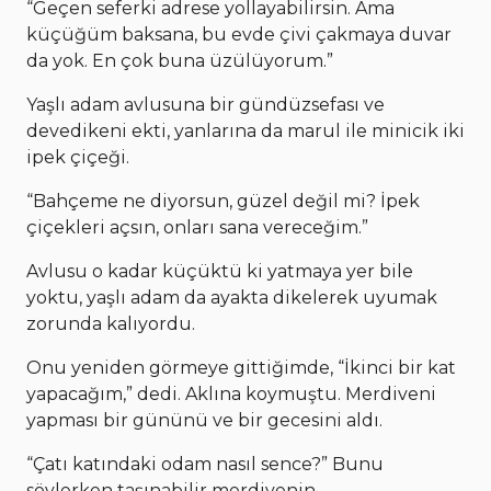
“Geçen seferki adrese yollayabilirsin. Ama
küçüğüm baksana, bu evde çivi çakmaya duvar
da yok. En çok buna üzülüyorum.”
Yaşlı adam avlusuna bir gündüzsefası ve
devedikeni ekti, yanlarına da marul ile minicik iki
ipek çiçeği.
“Bahçeme ne diyorsun, güzel değil mi? İpek
çiçekleri açsın, onları sana vereceğim.”
Avlusu o kadar küçüktü ki yatmaya yer bile
yoktu, yaşlı adam da ayakta dikelerek uyumak
zorunda kalıyordu.
Onu yeniden görmeye gittiğimde, “İkinci bir kat
yapacağım,” dedi. Aklına koymuştu. Merdiveni
yapması bir gününü ve bir gecesini aldı.
“Çatı katındaki odam nasıl sence?” Bunu
söylerken taşınabilir merdivenin