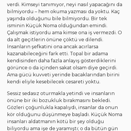
verdi. Kimseyi tanımıyor, neyi nasıl yapacağını da
bilmiyordu – hem okuma yazması da yoktu. Kaç
yaşında olduğunu bile bilmiyordu. Bir tek
isminin Küçük Noma olduğundan emindi.
Çalışmak istiyordu ama kimse ona iş vermezdi. O
da alt geçitlerin önüne çöktü ve dilendi.
İnsanların şefkatini ona ancak acırlarsa
kazanabileceğini fark etti. Topal bir adama
kendisinden daha fazla anlayış gösterdiklerini
görünce o da içinden sakat olsam diye geçirdi.
Ama gücü kuvveti yerinde bacaklarından birini
kendi eliyle kesebilecek cesareti yoktu.
Sessiz sedasız oturmakla yetindi ve insanların
önüne bir iki bozukluk bırakmasını bekledi.
Gözleri çoğunlukla kapalıydı, insanlar da onun
kör olduğunu düşünmeye başladı. Küçük Noma
insanları aldatmanın kötü bir şey olduğu
biliyordu ama işe de yaramıştı; o da bütün gün