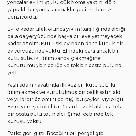
yoncalar ekilmişti. Küçük Noma vaktini dört
yapraklı bir yonca aramakla geçiren birine
benziyordu.
Evi o kadar ufak olunca yıkım karşılığında aldığı
para da yeryüzünde başka bir eve yetmeyecek
kadar az olmuştu. Eski evinden daha küçük bir
ev yeryüzünde yoktu. Elindeki para ancak bir
kutu süte, iki dilim sandviç ekmeğine,
kurutulmuş bir balığa ve tek bir posta puluna
yetti.
Yaşlı adam hayatında ilk kez bir kutu süt, iki
dilim ekmek ve kurutulmuş bir balık satın aldı
ve yıllardır özlemini çektiği bu şeyleri yiyip içti.
Evini yemiş gibi oldu. Kalan bozuklukla da tek
bir posta pulu satın aldı. Şimdi cebinde tek
kuruşu yoktu.
Parka geri gitti. Bacağını bir pergel gibi