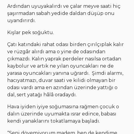
Ardından uyuyakalırdı ve çalar meyve saati hiç
şaşırmadan sabah yedide daldan düşüp onu
uyandırırdı.
Kışlar pek soğuktu.
Çatı katındaki rahat odası birden çırılçıplak kalır
ve rüzgâr alırdı ama o yine de odasından
çıkmazdı. Kalın yaprak perdeler nasılsa ortadan
kaybolur ve artık ne yılan oyuncakları ne de
yarasa oyuncakları yanına uğrardı. Şimdi alarmı,
hacıyatmazı, duvar saati ve kilidi olmayan bir
odası vardı ama en azından üzerinde yattığı o
dal, sert yatağı hâlâ oradaydı.
Hava iyiden iyiye soğumasına rağmen çocuk o
dalın üzerinde uyumakta ısrar edince, babası
kendi yanaklarını tokatlamaya başladı.
“Seni dövemiyorum madem, ben de kendime