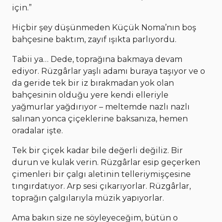
için.”
Hiçbir şey düşünmeden Küçük Noma’nın boş
bahçesine baktım, zayıf ışıkta parlıyordu.
Tabii ya… Dede, toprağına bakmaya devam
ediyor. Rüzgârlar yaşlı adamı buraya taşıyor ve o
da geride tek bir iz bırakmadan yok olan
bahçesinin olduğu yere kendi elleriyle
yağmurlar yağdırıyor – meltemde nazlı nazlı
salınan yonca çiçeklerine baksanıza, hemen
oradalar işte.
Tek bir çiçek kadar bile değerli değiliz. Bir
durun ve kulak verin. Rüzgârlar esip geçerken
çimenleri bir çalgı aletinin telleriymişçesine
tıngırdatıyor. Arp sesi çıkarıyorlar. Rüzgârlar,
toprağın çalgılarıyla müzik yapıyorlar.
Ama bakın size ne söyleyeceğim, bütün o