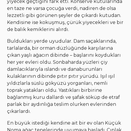
yiyecek geçtiğini fark etti. Konserve kutularında
en taze ne varsa çocuğa verdi, nadiren de olsa
lezzetli gibi görünen şeyler de çıkardı kutudan.
Kendisine ise kokuşmuş, çürük yiyecekleri ve bir
de balık kemiklerini alırdı.
Buldukları yerde uyudular. Dam saçaklarında,
tarlalarda, bir orman düzlüğünde karşılarına
çıkan yaşlı ağacın dibinde – başlarını koydukları
her yer evleri oldu. Sonbaharda yüzleri çiy
damlacıklarıyla ıslandı ve danaburunları
kulaklarının dibinde pıtır pıtır yürüdü. Işıl ışıl
yıldızlarla süslü gökyüzü yorganları, nemli
toprak yatakları oldu. Yastıkları birbirine
bağlanmış kuru dallardı ve şafak söküp de etraf
parlak bir aydınlığa teslim olurken evlerinden
çıkarlardı.
En büyük istediği kendine ait bir ev olan Küçük
Noma ağaç tepelerinde uyumaya başladı. Çıplak