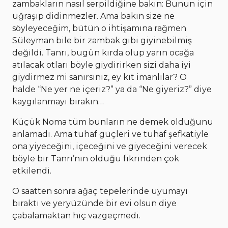
zambakların nasıl serpildiğine bakın: Bunun için
uğraşıp didinmezler. Ama bakın size ne
söyleyeceğim, bütün o ihtişamına rağmen
Süleyman bile bir zambak gibi giyinebilmiş
değildi. Tanrı, bugün kırda olup yarın ocağa
atılacak otları böyle giydirirken sizi daha iyi
giydirmez mi sanırsınız, ey kıt imanlılar? O
halde “Ne yer ne içeriz?” ya da “Ne giyeriz?” diye
kaygılanmayı bırakın…
Küçük Noma tüm bunların ne demek olduğunu
anlamadı. Ama tuhaf güçleri ve tuhaf şefkatiyle
ona yiyeceğini, içeceğini ve giyeceğini verecek
böyle bir Tanrı’nın olduğu fikrinden çok
etkilendi.
O saatten sonra ağaç tepelerinde uyumayı
bıraktı ve yeryüzünde bir evi olsun diye
çabalamaktan hiç vazgeçmedi.