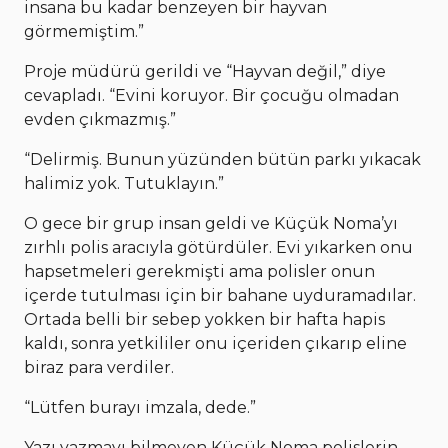
insana bu kadar benzeyen bir hayvan
görmemiştim.”
Proje müdürü gerildi ve “Hayvan değil,” diye
cevapladı. “Evini koruyor. Bir çocuğu olmadan
evden çıkmazmış.”
“Delirmiş. Bunun yüzünden bütün parkı yıkacak
halimiz yok. Tutuklayın.”
O gece bir grup insan geldi ve Küçük Noma’yı
zırhlı polis aracıyla götürdüler. Evi yıkarken onu
hapsetmeleri gerekmişti ama polisler onun
içerde tutulması için bir bahane uyduramadılar.
Ortada belli bir sebep yokken bir hafta hapis
kaldı, sonra yetkililer onu içeriden çıkarıp eline
biraz para verdiler.
“Lütfen burayı imzala, dede.”
Yazı yazmayı bilmeyen Küçük Noma polislerin