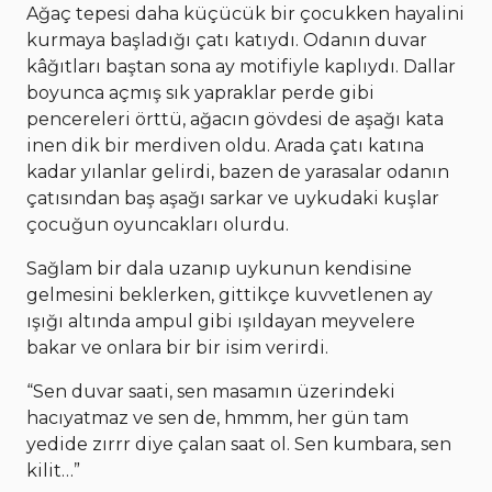
Ağaç tepesi daha küçücük bir çocukken hayalini
kurmaya başladığı çatı katıydı. Odanın duvar
kâğıtları baştan sona ay motifiyle kaplıydı. Dallar
boyunca açmış sık yapraklar perde gibi
pencereleri örttü, ağacın gövdesi de aşağı kata
inen dik bir merdiven oldu. Arada çatı katına
kadar yılanlar gelirdi, bazen de yarasalar odanın
çatısından baş aşağı sarkar ve uykudaki kuşlar
çocuğun oyuncakları olurdu.
Sağlam bir dala uzanıp uykunun kendisine
gelmesini beklerken, gittikçe kuvvetlenen ay
ışığı altında ampul gibi ışıldayan meyvelere
bakar ve onlara bir bir isim verirdi.
“Sen duvar saati, sen masamın üzerindeki
hacıyatmaz ve sen de, hmmm, her gün tam
yedide zırrr diye çalan saat ol. Sen kumbara, sen
kilit…”