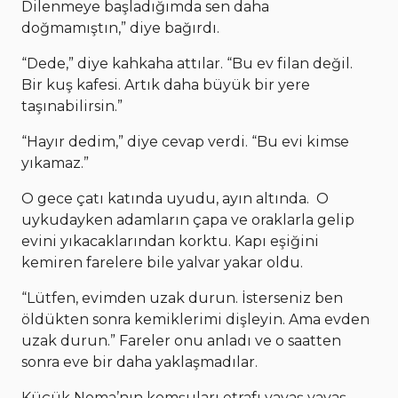
Dilenmeye başladığımda sen daha
doğmamıştın,” diye bağırdı.
“Dede,” diye kahkaha attılar. “Bu ev filan değil.
Bir kuş kafesi. Artık daha büyük bir yere
taşınabilirsin.”
“Hayır dedim,” diye cevap verdi. “Bu evi kimse
yıkamaz.”
O gece çatı katında uyudu, ayın altında. O
uykudayken adamların çapa ve oraklarla gelip
evini yıkacaklarından korktu. Kapı eşiğini
kemiren farelere bile yalvar yakar oldu.
“Lütfen, evimden uzak durun. İsterseniz ben
öldükten sonra kemiklerimi dişleyin. Ama evden
uzak durun.” Fareler onu anladı ve o saatten
sonra eve bir daha yaklaşmadılar.
Küçük Noma’nın komşuları etrafı yavaş yavaş