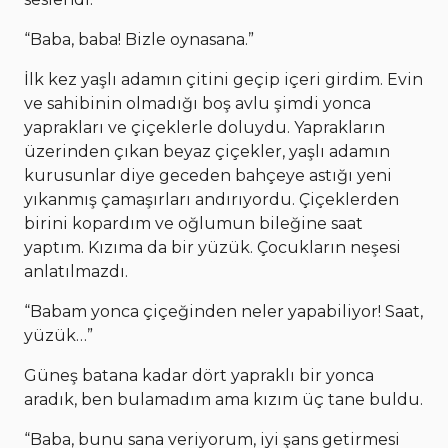
“Baba, baba! Bizle oynasana.”
İlk kez yaşlı adamın çitini geçip içeri girdim. Evin
ve sahibinin olmadığı boş avlu şimdi yonca
yaprakları ve çiçeklerle doluydu. Yaprakların
üzerinden çıkan beyaz çiçekler, yaşlı adamın
kurusunlar diye geceden bahçeye astığı yeni
yıkanmış çamaşırları andırıyordu. Çiçeklerden
birini kopardım ve oğlumun bileğine saat
yaptım. Kızıma da bir yüzük. Çocukların neşesi
anlatılmazdı.
“Babam yonca çiçeğinden neler yapabiliyor! Saat,
yüzük…”
Güneş batana kadar dört yapraklı bir yonca
aradık, ben bulamadım ama kızım üç tane buldu.
“Baba, bunu sana veriyorum, iyi şans getirmesi