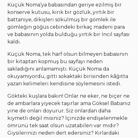
Küçük Noma’ya babasından geriye ezilmiş bir
konserve kutusu, kırık bir gözlük, yırtık bir
battaniye, dikişleri sökülmüş bir gömlek ile
gömleğin göğüs cebindeki birkaç madeni para
ve babasının yolda bulduğu yırtık bir İncil sayfası
kaldı.
Küçük Noma, tek harf olsun bilmeyen babasının
bir kitaptan kopmuş bu sayfayı neden
sakladığını anlamamıştı. Küçük Noma da
okuyamıyordu, gitti sokaktaki birisinden kâğıtta
yazan kelimeleri kendisine söylemesini istedi.
Gökteki kuşlara bakın! Onlar ne eker, ne biçer ne
de ambarlara yiyecek taşırlar ama Göksel Babanız
yine de onları doyurur. Siz onlardan daha
kıymetli değil misiniz? İçinizde endişelenmekle
ömrünü tek saat olsun uzatabilen var mıdır?
Giysilerinizi neden dert edersiniz? Kırlardaki