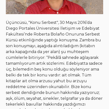
Üçüncüsü, "Konu Serbest", 30 Mayıs 2016’da
Diego Portales Üniversitesi İletişim ve Edebiyat
Fakültesi’nde Roberta Bolaño Onuruna Serbest
Kürsü etkinliğinde yaptığı konuşma. Zambra bu
son konuşmayı, aşağıda alıntıladığım (kitabın
arka kapağında da yer alan) şu muhteşem
cümlelerle bitiriyor: “Pekâlâ sahnede ağlayarak
tamamlıyorum artık sözlerimi. Edebiyatta sadece
üç, bilemedin beş konu olduğu söyleniyor ama
belki de tek bir konu vardır: ait olmak. Tüm
kitaplar ait olma arzusu yahut bu arzuyu
reddetme üzerinden okunabilir. Bize konu
serbest dendiğinde bunun hakkında yazıyoruz;
aşk, ölüm, seyahat, sinekler, telgraflar ya da döner
tekerlekli bavullar hakkında yazdığımızı