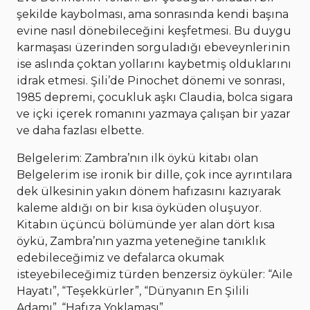
şekilde kaybolması, ama sonrasında kendi başına
evine nasıl dönebileceğini keşfetmesi. Bu duygu
karmaşası üzerinden sorguladığı ebeveynlerinin
ise aslında çoktan yollarını kaybetmiş olduklarını
idrak etmesi. Şili’de Pinochet dönemi ve sonrası,
1985 depremi, çocukluk aşkı Claudia, bolca sigara
ve içki içerek romanını yazmaya çalışan bir yazar
ve daha fazlası elbette.
Belgelerim: Zambra’nın ilk öykü kitabı olan
Belgelerim ise ironik bir dille, çok ince ayrıntılara
dek ülkesinin yakın dönem hafızasını kazıyarak
kaleme aldığı on bir kısa öyküden oluşuyor.
Kitabın üçüncü bölümünde yer alan dört kısa
öykü, Zambra’nın yazma yeteneğine tanıklık
edebileceğimiz ve defalarca okumak
isteyebileceğimiz türden benzersiz öyküler: “Aile
Hayatı”, “Teşekkürler”, “Dünyanın En Şilili
Adamı”, “Hafıza Yoklaması”.