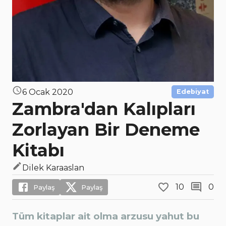
6 Ocak 2020
Edebiyat
Zambra'dan Kalıpları
Zorlayan Bir Deneme
Kitabı
Dilek Karaaslan
10
0
Paylaş
Paylaş
Tüm kitaplar ait olma arzusu yahut bu