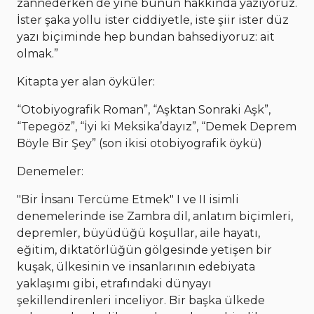
zannederken de yine bunun hakkında yazıyoruz.
İster şaka yollu ister ciddiyetle, iste şiir ister düz
yazı biçiminde hep bundan bahsediyoruz: ait
olmak.”
Kitapta yer alan öyküler:
“Otobiyografik Roman”, “Aşktan Sonraki Aşk”,
“Tepegöz”, “İyi ki Meksika’dayız”, “Demek Deprem
Böyle Bir Şey” (son ikisi otobiyografik öykü)
Denemeler:
"Bir İnsanı Tercüme Etmek" I ve II isimli
denemelerinde ise Zambra dil, anlatım biçimleri,
depremler, büyüdüğü koşullar, aile hayatı,
eğitim, diktatörlüğün gölgesinde yetişen bir
kuşak, ülkesinin ve insanlarının edebiyata
yaklaşımı gibi, etrafındaki dünyayı
şekillendirenleri inceliyor. Bir başka ülkede