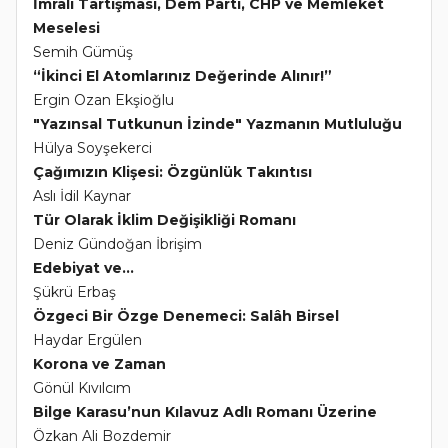
İmralı Tartışması, Dem Parti, CHP ve Memleket
Meselesi
Semih Gümüş
“İkinci El Atomlarınız Değerinde Alınır!”
Ergin Ozan Ekşioğlu
"Yazınsal Tutkunun İzinde" Yazmanın Mutluluğu
Hülya Soyşekerci
Çağımızın Klişesi: Özgünlük Takıntısı
Aslı İdil Kaynar
Tür Olarak İklim Değişikliği Romanı
Deniz Gündoğan İbrişim
Edebiyat ve...
Şükrü Erbaş
Özgeci Bir Özge Denemeci: Salâh Birsel
Haydar Ergülen
Korona ve Zaman
Gönül Kıvılcım
Bilge Karasu’nun Kılavuz Adlı Romanı Üzerine
Özkan Ali Bozdemir