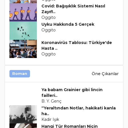
Covid: Bağışıklık Sistemi Nasıl
Zayıfl..
Oggito
Uyku Hakkında 5 Gerçek
Oggito
Koronavirüs Tablosu: Türkiye'de
Hasta ..
Oggito
Öne Çıkanlar
Roman
Ya babam Grainier gibi lincin
failleri..
B. Y. Genç
“Yeraltından Notlar, hakikati kanla
ha..
Kadir Işık
Hangi Tür Romanları Niçin