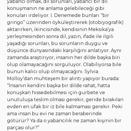
yabancı olmak, dil sorunları, yabancı bir dil
konuşmanın ne anlama gelebileceği gibi
konuları irdeliyor. I. Denemede bunları “bir
gringo” üzerinden öyküleştirerek (otobiyografik)
aktarırken, ikincisinde, kendisinin Meksika’ya
yerleşmesinden sonra dil, yazın, ifade ile ilgili
yaşadığı sorunları, bu sorunların duygu ve
düşünce dünyasındaki karşılığını anlatıyor. Aynı
zamanda araştırıyor, insanın her dilde başka biri
olup olamayacağını sorguluyor. Olabiliyorsa bile
bunun kalıcı olup olmayacağını. Sylvia
Molloy’dan muhteşem bir alıntı yapıyor burada:
“İnsanın kendini başka bir dilde rahat, hatta
konuşkan hissedebilmesi için gurbete ve
unutuluşa teslim olması gerekir, geride bırakılan
evden en ufak bir iz bile kalmaması gerekir. Peki
ama insan bu evi ne zaman beraberinde
götürür? Ya da o yabancılık ne zaman kişinin bir
parçası olur?”