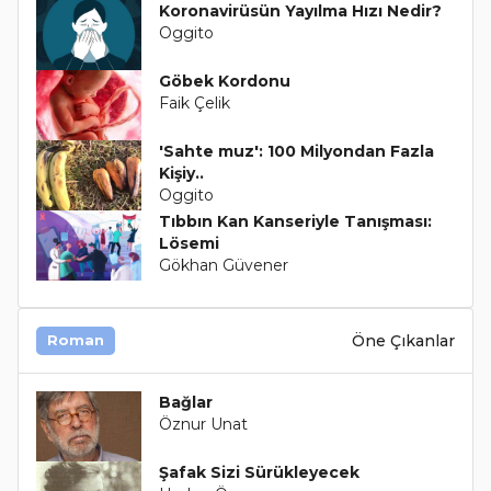
Koronavirüsün Yayılma Hızı Nedir?
Oggito
Göbek Kordonu
Faik Çelik
'Sahte muz': 100 Milyondan Fazla
Kişiy..
Oggito
Tıbbın Kan Kanseriyle Tanışması:
Lösemi
Gökhan Güvener
Öne Çıkanlar
Roman
Bağlar
Öznur Unat
Şafak Sizi Sürükleyecek