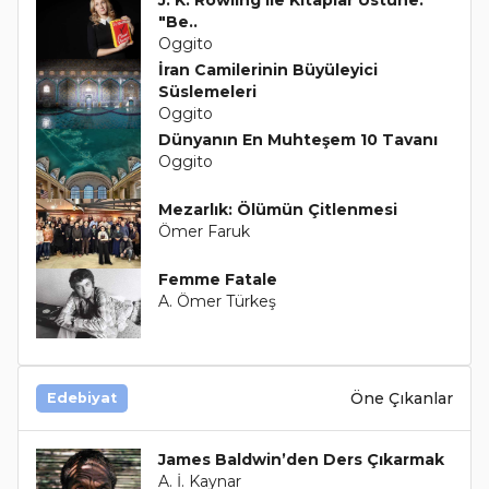
J. K. Rowling ile Kitaplar Üstüne:
"Be..
Oggito
İran Camilerinin Büyüleyici
Süslemeleri
Oggito
Dünyanın En Muhteşem 10 Tavanı
Oggito
Mezarlık: Ölümün Çitlenmesi
Ömer Faruk
Femme Fatale
A. Ömer Türkeş
Öne Çıkanlar
Edebiyat
James Baldwin’den Ders Çıkarmak
A. İ. Kaynar