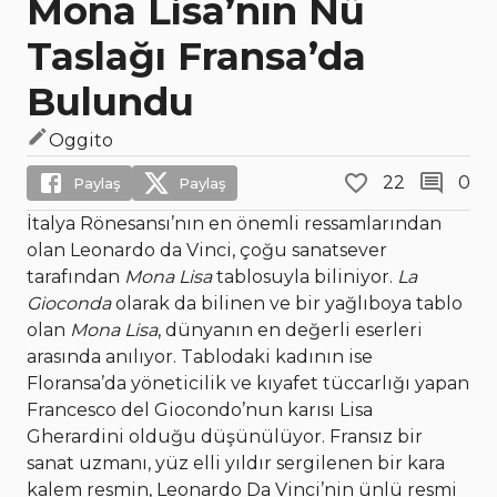
Mona Lisa’nın Nü
Taslağı Fransa’da
Bulundu
Oggito
22
0
Paylaş
Paylaş
İtalya Rönesansı’nın en önemli ressamlarından
olan Leonardo da Vinci, çoğu sanatsever
tarafından
Mona Lisa
tablosuyla biliniyor.
La
Gioconda
olarak da bilinen ve bir yağlıboya tablo
olan
Mona Lisa
, dünyanın en değerli eserleri
arasında anılıyor. Tablodaki kadının ise
Floransa’da yöneticilik ve kıyafet tüccarlığı yapan
Francesco del Giocondo’nun karısı Lisa
Gherardini olduğu düşünülüyor. Fransız bir
sanat uzmanı, yüz elli yıldır sergilenen bir kara
kalem resmin, Leonardo Da Vinci’nin ünlü resmi