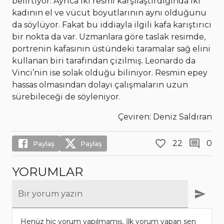
belirtiyor. Ayrıca iki resmi karşılaştırdığında iki
kadının el ve vücut boyutlarının aynı olduğunu
da söylüyor. Fakat bu iddiayla ilgili kafa karıştırıcı
bir nokta da var. Uzmanlara göre taslak resimde,
portrenin kafasının üstündeki taramalar sağ elini
kullanan biri tarafından çizilmiş. Leonardo da
Vinci’nin ise solak olduğu biliniyor. Resmin epey
hassas olmasından dolayı çalışmaların uzun
sürebileceği de söyleniyor.
Çeviren: Deniz Saldıran
22
0
Paylaş
Paylaş
YORUMLAR
Bir yorum yazın
Henüz hiç yorum yapılmamış. İlk yorum yapan sen