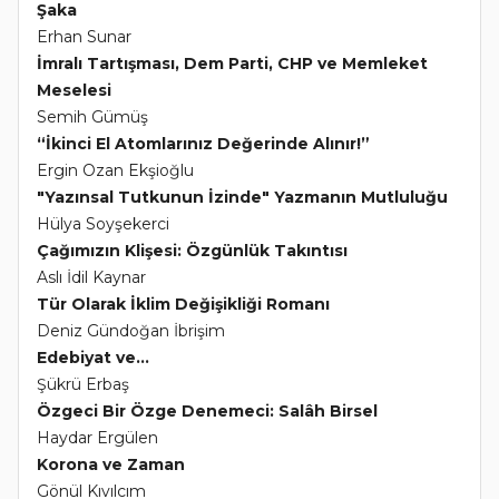
Şaka
Erhan Sunar
İmralı Tartışması, Dem Parti, CHP ve Memleket
Meselesi
Semih Gümüş
“İkinci El Atomlarınız Değerinde Alınır!”
Ergin Ozan Ekşioğlu
"Yazınsal Tutkunun İzinde" Yazmanın Mutluluğu
Hülya Soyşekerci
Çağımızın Klişesi: Özgünlük Takıntısı
Aslı İdil Kaynar
Tür Olarak İklim Değişikliği Romanı
Deniz Gündoğan İbrişim
Edebiyat ve...
Şükrü Erbaş
Özgeci Bir Özge Denemeci: Salâh Birsel
Haydar Ergülen
Korona ve Zaman
Gönül Kıvılcım