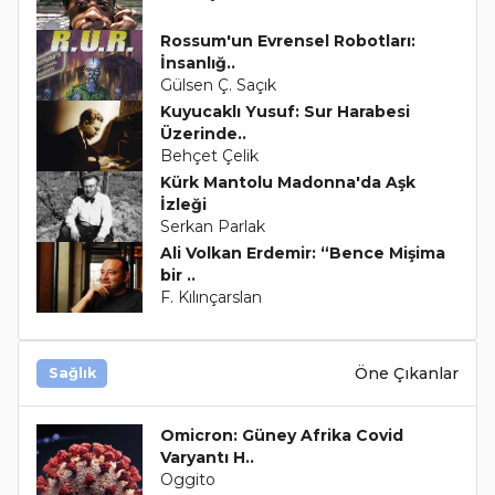
Rossum'un Evrensel Robotları:
İnsanlığ..
Gülsen Ç. Saçık
Kuyucaklı Yusuf: Sur Harabesi
Üzerinde..
Behçet Çelik
Kürk Mantolu Madonna'da Aşk
İzleği
Serkan Parlak
Ali Volkan Erdemir: “Bence Mişima
bir ..
F. Kılınçarslan
Öne Çıkanlar
Sağlık
Omicron: Güney Afrika Covid
Varyantı H..
Oggito