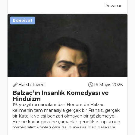
Devamı..
Edebiyat
Harsh Trivedi
16 Mayıs 2026
Balzac’ın İnsanlık Komedyası ve
Hinduizm
19. yüzyıl romancılarından Honoré de Balzac
kelimenin tam manasıyla gerçek bir Fransız, gerçek
bir Katolik ve eşi benzeri olmayan bir gözlemciydi.
Her ne kadar gözüne çarpanlar genellikle toplumun
materyalist yönleri olsa da, dünyaya olan bakışı ve
etrafında o..