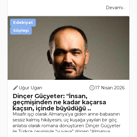
Devamı..
Edebiyat
Söyleşi
Uğur Ugan
17 Nisan 2026
Dinçer Güçyeter: "İnsan,
geçmişinden ne kadar kaçarsa
kaçsın, içinde büyüdüğü ..
Misafir işçi olarak Almanya’ya giden anne-babasının
sessiz kalmış hikâyesini, üç kuşağa yayılan bir göç
anlatısı olarak romana dönüştüren Dinçer Güçyeter
ile Türkçe çevirisiyle “yuvaya” dönen “Almanya