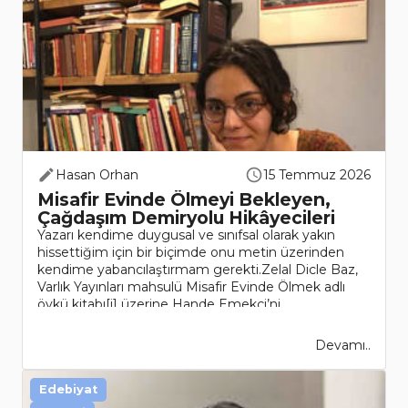
Hasan Orhan
15 Temmuz 2026
Misafir Evinde Ölmeyi Bekleyen,
Çağdaşım Demiryolu Hikâyecileri
Yazarı kendime duygusal ve sınıfsal olarak yakın
hissettiğim için bir biçimde onu metin üzerinden
kendime yabancılaştırmam gerekti.Zelal Dicle Baz,
Varlık Yayınları mahsulü Misafir Evinde Ölmek adlı
öykü kitabı[i] üzerine Hande Emekçi’ni..
Devamı..
Edebiyat