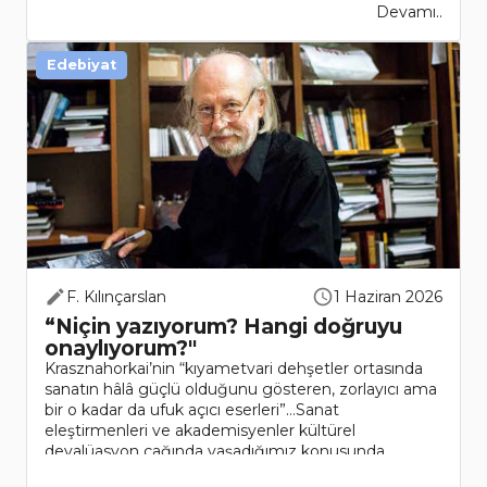
Devamı..
Edebiyat
F. Kılınçarslan
1 Haziran 2026
“Niçin yazıyorum? Hangi doğruyu
onaylıyorum?"
Krasznahorkai’nin “kıyametvari dehşetler ortasında
sanatın hâlâ güçlü olduğunu gösteren, zorlayıcı ama
bir o kadar da ufuk açıcı eserleri”…Sanat
eleştirmenleri ve akademisyenler kültürel
devalüasyon çağında yaşadığımız konusunda
hemfikir. Küresel şirketle..