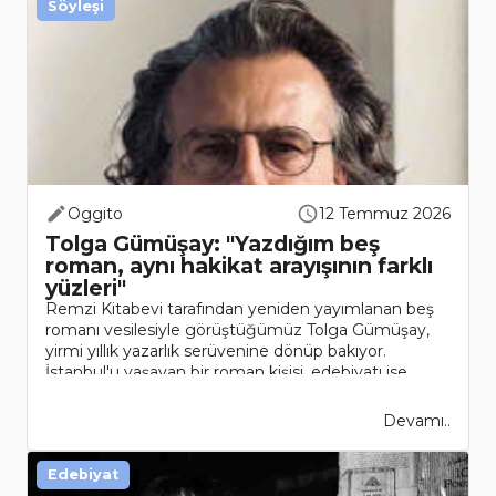
Söyleşi
Oggito
12 Temmuz 2026
Tolga Gümüşay: "Yazdığım beş
roman, aynı hakikat arayışının farklı
yüzleri"
Remzi Kitabevi tarafından yeniden yayımlanan beş
romanı vesilesiyle görüştüğümüz Tolga Gümüşay,
yirmi yıllık yazarlık serüvenine dönüp bakıyor.
İstanbul'u yaşayan bir roman kişisi, edebiyatı ise
insanın hakikat arayışının en..
Devamı..
Edebiyat