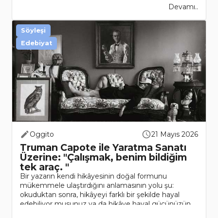
Devamı..
Söyleşi
Edebiyat
Oggito
21 Mayıs 2026
Truman Capote ile Yaratma Sanatı
Üzerine: "Çalışmak, benim bildiğim
tek araç. "
Bir yazarın kendi hikâyesinin doğal formunu
mükemmele ulaştırdığını anlamasının yolu şu:
okuduktan sonra, hikâyeyi farklı bir şekilde hayal
edebiliyor musunuz ya da hikâye hayal gücünüzün
sesini kısıyor ve size mutlak ve ..