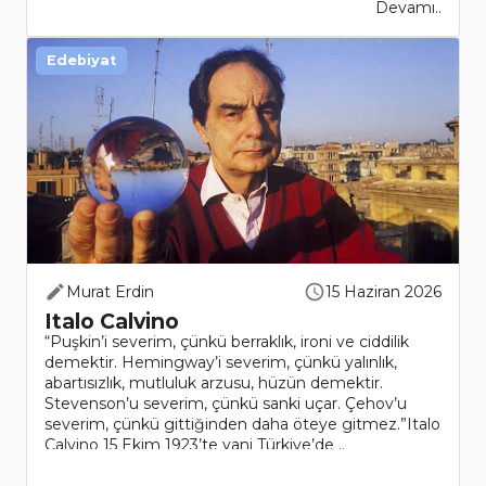
Devamı..
Edebiyat
Murat Erdin
15 Haziran 2026
Italo Calvino
“Puşkin’i severim, çünkü berraklık, ironi ve ciddilik
demektir. Hemingway’i severim, çünkü yalınlık,
abartısızlık, mutluluk arzusu, hüzün demektir.
Stevenson’u severim, çünkü sanki uçar. Çehov’u
severim, çünkü gittiğinden daha öteye gitmez.”Italo
Calvino 15 Ekim 1923’te yani Türkiye’de ..