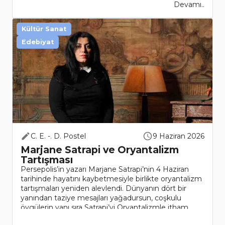
Devamı..
Kültür Sanat
Edebiyat
C. E. -. D. Postel
9 Haziran 2026
Marjane Satrapi ve Oryantalizm
Tartışması
Persepolis’in yazarı Marjane Satrapi’nin 4 Haziran
tarihinde hayatını kaybetmesiyle birlikte oryantalizm
tartışmaları yeniden alevlendi. Dünyanın dört bir
yanından taziye mesajları yağadursun, coşkulu
övgülerin yanı sıra Satrapi’yi Oryantalizmle itham
eden el..