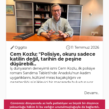
Oggito
11 Temmuz 2026
Cem Kozlu: "Polisiye, okuru sadece
katilin değil, tarihin de peşine
düşürebili..
İş dünyasının deneyimli ismi Cem Kozlu, ilk polisiye
romanı Sandima Tableti'nde Anadolu'nun kadim
uygarlıklarını, kültürel miras kaçakçılığını ve
gazeteciliği sürükleyici bir macerada buluşturuyor.
Kozlu'yla romanın çık..
Devamı..