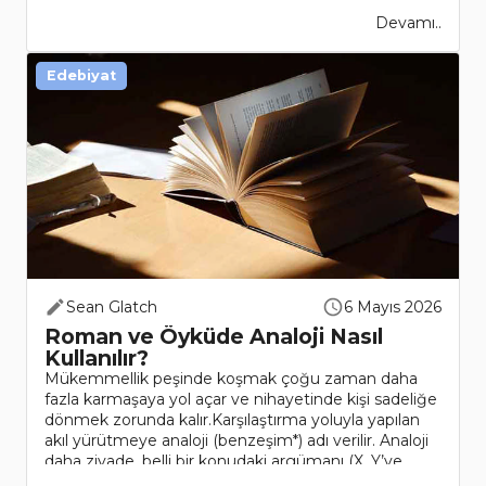
Devamı..
Edebiyat
Sean Glatch
6 Mayıs 2026
Roman ve Öyküde Analoji Nasıl
Kullanılır?
Mükemmellik peşinde koşmak çoğu zaman daha
fazla karmaşaya yol açar ve nihayetinde kişi sadeliğe
dönmek zorunda kalır.Karşılaştırma yoluyla yapılan
akıl yürütmeye analoji (benzeşim*) adı verilir. Analoji
daha ziyade, belli bir konudaki argümanı (X, Y’ye
benze..