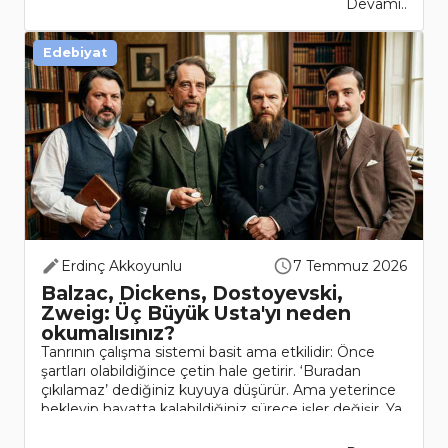
Devamı..
Edebiyat
Erdinç Akkoyunlu
7 Temmuz 2026
Balzac, Dickens, Dostoyevski,
Zweig: Üç Büyük Usta'yı neden
okumalısınız?
Tanrının çalışma sistemi basit ama etkilidir: Önce
şartları olabildiğince çetin hale getirir. ‘Buradan
çıkılamaz’ dediğiniz kuyuya düşürür. Ama yeterince
bekleyip hayatta kalabildiğiniz sürece işler değişir. Ya
gündüz dünyamızı..