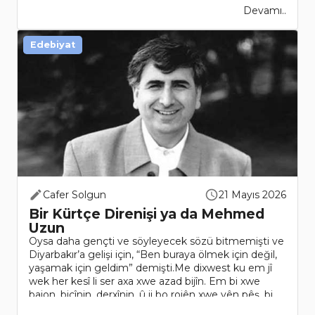
Devamı..
Edebiyat
Cafer Solgun
21 Mayıs 2026
Bir Kürtçe Direnişi ya da Mehmed
Uzun
Oysa daha gençti ve söyleyecek sözü bitmemişti ve
Diyarbakır’a gelişi için, “Ben buraya ölmek için değil,
yaşamak için geldim” demişti.Me dixwest ku em jî
wek her kesî li ser axa xwe azad bijîn. Em bi xwe
bajon, biçînin, derxînin, û ji bo rojên xwe yên pêş, bi
xw..