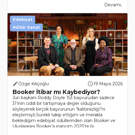
Devamı..
Edebiyat
Kültür Sanat
Özge Kılıçoğlu
19 Mayıs 2026
Booker İtibar mı Kaybediyor?
Jüri başkanı Roddy Doyle 153 başvurudan sadece
31’inin ciddi bir tartışmaya değer olduğunu
söyleyerek birçok başvurunun “kalitesizliği”ni
eleştirmişti.Sürekli takip ettiğim ve merakla
beklediğim edebiyat ödüllerinden olan Booker ve
Uluslararası Booker’a inancım 2025’te bi..