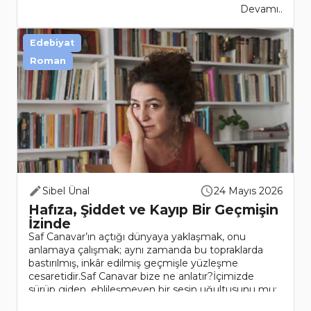
Devamı..
Edebiyat
Roman
Sibel Ünal
24 Mayıs 2026
Hafıza, Şiddet ve Kayıp Bir Geçmişin
İzinde
Saf Canavar’ın açtığı dünyaya yaklaşmak, onu
anlamaya çalışmak; aynı zamanda bu topraklarda
bastırılmış, inkâr edilmiş geçmişle yüzleşme
cesaretidir.Saf Canavar bize ne anlatır?İçimizde
sürüp giden, ehlileşmeyen bir sesin uğultusunu mu;
yoksa bastırıldığınd..