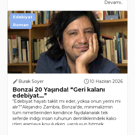
Devamı..
Edebiyat
Roman
Burak Soyer
10 Haziran 2026
Bonzai 20 Yaşında! “Geri kalanı
edebiyat…”
“Edebiyat hayatı taklit mi eder, yoksa onun yerini mi
alır?”Alejandro Zambra, Bonzai'de, minimalizmin
tüm nimetlerinden kendince faydalanarak tek
seferde indiği insan ruhunun derinliklerindeki kalıcı
izleri aramaya koyulurken, varoluşun bitmek
bilmeyen spazm..