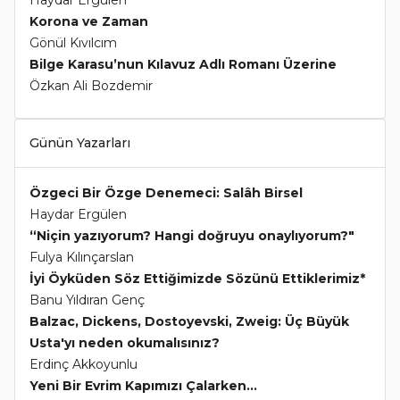
Haydar Ergülen
Korona ve Zaman
Gönül Kıvılcım
Bilge Karasu’nun Kılavuz Adlı Romanı Üzerine
Özkan Ali Bozdemir
Günün Yazarları
Özgeci Bir Özge Denemeci: Salâh Birsel
Haydar Ergülen
“Niçin yazıyorum? Hangi doğruyu onaylıyorum?"
Fulya Kılınçarslan
İyi Öyküden Söz Ettiğimizde Sözünü Ettiklerimiz*
Banu Yıldıran Genç
Balzac, Dickens, Dostoyevski, Zweig: Üç Büyük
Usta'yı neden okumalısınız?
Erdinç Akkoyunlu
Yeni Bir Evrim Kapımızı Çalarken...