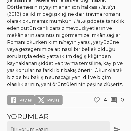
yaralanma meselelerine ses verdiği Tabiat
Dörtlemesi’nin yayımlanan son halkası
Hava
’yı
(2018) da iklim değişikliğine dair travma romanı
olarak okumamız mümkün.
Hava
şiddete tanıklık
eden bütün canlı cansız mevcudiyetlerin ve
mekânların sarsıntısını görmemize imkân sağlar.
Romanı okurken kimin/neyin yarası, yeryüzüne
veya gezegenimize ait nasıl bir bellek olduğu
sorularıyla edebiyatta iklim değişikliğinden
kaynaklanan şiddet ve travma temsiline, kayıp ve
yas konularına farklı bir bakış önerir. Okur olarak
biz de bu bakışın sunacağı yeni dil ve biçim
olasılıklarının, yeni örüntülerinin peşine düşeriz.
4
0
Paylaş
Paylaş
YORUMLAR
Bir yorum yazın