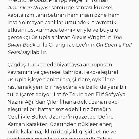
The Stone Gods
, Philipp Meyer’ın romanı
Amerikan Rüyası
, sömürge sonrası küresel
kapitalizm tahribatının hem insan özne hem
insan olmayan canlılar üstündeki travmatik
etkisini üstkurmaca teknikleriyle ve büyülü
gerçekçi üslupla anlatan Alexis Wright’ın
The
Swan Book
’u ile Chang-rae Lee’nin
On Such a Full
Sea’si
sayılabilir.
Çağdaş Türkçe edebiyattaysa antroposen
kavramını ve çevresel tahribatı eko-eleştirel
üslupla işleyen anlatılara, şiirlere, öykülere
rastlamak yeni bir heyecana ve belki de yeni bir
türe işaret ediyor. Latife Tekin’den Elif Sofya’ya,
Nazmi Ağıl’dan Çiler İlhan’a dek uzanan eko-
eleştirel bir hattan söz edebiliriz örneğin.
Özellikle Buket Uzuner’in gazeteci Defne
Kaman karakteri üzerinden nükleer enerji
politikalarına, iklim değişikliği şiddetine ve