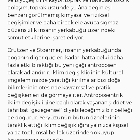
ve biyoçeşitlilik kaybı, toprak ve havadaki toksik
dolaşım, toprak üstünde şu âna değin eşi
benzeri görülmemiş kimyasal ve fiziksel
değişimler ve daha birçok ele avuca sığmaz
düzensizlik insanın yerkabuğu üzerindeki
somut etkilerine işaret ediyor.
Crutzen ve Stoermer, insanın yerkabuğunda
doğanın diğer güçleri kadar, hatta belki daha
fazla etki bıraktığı bu yeni çağı antroposen
olarak adlandırır. İklim değişikliğinin kültürel
imgelemimizde yarattığı kırılmalar bizi doğa
bilimlerinin ötesinde kavramsal ve pratik
değişkenleri de görmeye iter. Antroposentrik
iklim değişikliğine bağlı olarak yaşanan şiddet ve
tahribat “gezegensel” diyebileceğimiz bir belleği
de doğurur. Yeryüzünün bütün öznelerinin
tanıklık ettiği iklim değişikliğini yalnızca kişisel
ya da toplumsal bellek üzerinden okuyup