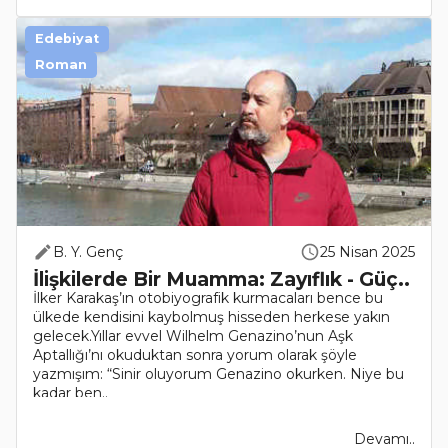
Edebiyat
Roman
B. Y. Genç
25 Nisan 2025
İlişkilerde Bir Muamma: Zayıflık - Güç..
İlker Karakaş’ın otobiyografik kurmacaları bence bu
ülkede kendisini kaybolmuş hisseden herkese yakın
gelecek.Yıllar evvel Wilhelm Genazino’nun Aşk
Aptallığı’nı okuduktan sonra yorum olarak şöyle
yazmışım: “Sinir oluyorum Genazino okurken. Niye bu
kadar ben..
Devamı..