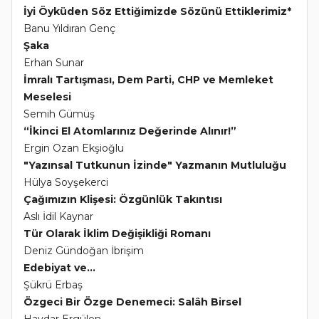
İyi Öyküden Söz Ettiğimizde Sözünü Ettiklerimiz*
Banu Yıldıran Genç
Şaka
Erhan Sunar
İmralı Tartışması, Dem Parti, CHP ve Memleket
Meselesi
Semih Gümüş
“İkinci El Atomlarınız Değerinde Alınır!”
Ergin Ozan Ekşioğlu
"Yazınsal Tutkunun İzinde" Yazmanın Mutluluğu
Hülya Soyşekerci
Çağımızın Klişesi: Özgünlük Takıntısı
Aslı İdil Kaynar
Tür Olarak İklim Değişikliği Romanı
Deniz Gündoğan İbrişim
Edebiyat ve...
Şükrü Erbaş
Özgeci Bir Özge Denemeci: Salâh Birsel