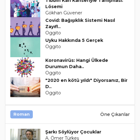
Tıbbın Kan Kanseriyle Tanışması:
Lösemi
Gökhan Güvener
Covid: Bağışıklık Sistemi Nasıl
Zayıfl..
Oggito
Uyku Hakkında 5 Gerçek
Oggito
Koronavirüs: Hangi Ülkede
Durumun Daha..
Oggito
"2020 en kötü yıldı" Diyorsanız, Bir
D..
Oggito
Öne Çıkanlar
Roman
Şarkı Söylüyor Çocuklar
A. Ömer Türkeş