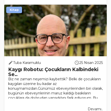
Kitap
Tuba Karamuklu
25 Nisan 2025
Kaygı Robotu: Çocukların Kalbindeki
Se..
Biz ne zaman neşemizi kaybettik? Belki de çocukların
kaygıları üzerine bu kadar az
konuşmamızdan.Günümüz ebeveynlerinden biri olarak,
bugünün ebeveynlerinin maruz kaldığı baskıların
çocuklara da doğrudan yansıdığını fark ediyorum. Bu
da haliyle, kaygı..
Devamı..