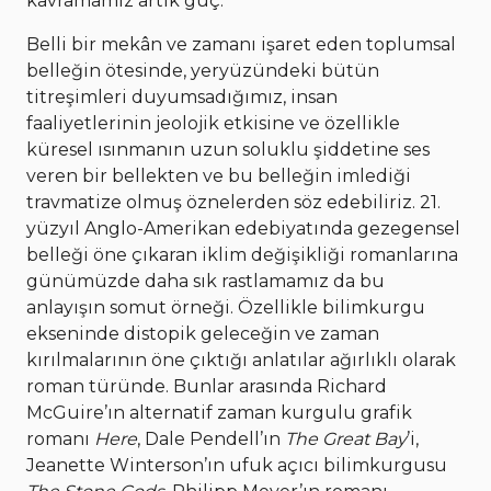
kavramamız artık güç.
Belli bir mekân ve zamanı işaret eden toplumsal
belleğin ötesinde, yeryüzündeki bütün
titreşimleri duyumsadığımız, insan
faaliyetlerinin jeolojik etkisine ve özellikle
küresel ısınmanın uzun soluklu şiddetine ses
veren bir bellekten ve bu belleğin imlediği
travmatize olmuş öznelerden söz edebiliriz. 21.
yüzyıl Anglo-Amerikan edebiyatında gezegensel
belleği öne çıkaran iklim değişikliği romanlarına
günümüzde daha sık rastlamamız da bu
anlayışın somut örneği. Özellikle bilimkurgu
ekseninde distopik geleceğin ve zaman
kırılmalarının öne çıktığı anlatılar ağırlıklı olarak
roman türünde. Bunlar arasında Richard
McGuire’ın alternatif zaman kurgulu grafik
romanı
Here
, Dale Pendell’ın
The Great Bay
’i,
Jeanette Winterson’ın ufuk açıcı bilimkurgusu