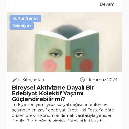
Devamı..
Kültür Sanat
Edebiyat
F. Kılınçarslan
1 Temmuz 2023
Bireysel Aktivizme Dayalı Bir
Edebiyat Kolektif Yaşamı
Güçlendirebilir mi?
Türkiye son yirmi yılda sosyal değişimi tetikleme
açısından en zayıf edebiyatı üretti.Hal Foster’a göre
düzen ötekini konumlandırmak vasıtasıyla yeniden
üretilir. Barthes’ın deyimiyle “ötekini katıksız bir
nesneye, seyir malze..