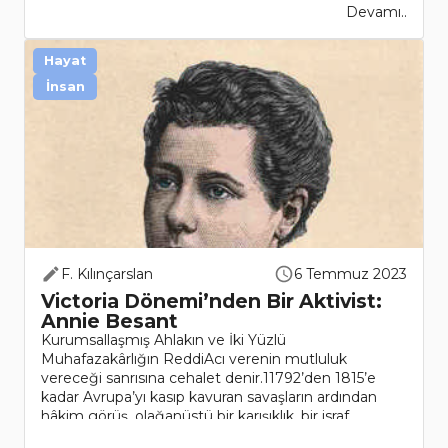
Devamı..
Hayat
İnsan
F. Kılınçarslan
6 Temmuz 2023
Victoria Dönemi’nden Bir Aktivist:
Annie Besant
Kurumsallaşmış Ahlakın ve İki Yüzlü
Muhafazakârlığın ReddiAcı verenin mutluluk
vereceği sanrısına cehalet denir.11792’den 1815’e
kadar Avrupa’yı kasıp kavuran savaşların ardından
hâkim görüş, olağanüstü bir karışıklık, bir israf
yaşandığı yönündeydi; bu..