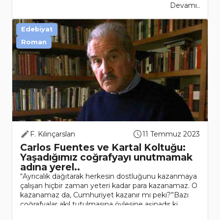
Devamı..
Edebiyat
Roman
F. Kılınçarslan
11 Temmuz 2023
Carlos Fuentes ve Kartal Koltuğu:
Yaşadığımız coğrafyayı unutmamak
adına yerel..
“Ayrıcalık dağıtarak herkesin dostluğunu kazanmaya
çalışan hiçbir zaman yeteri kadar para kazanamaz. O
kazanamaz da, Cumhuriyet kazanır mı peki?”Bazı
coğrafyalar akıl tutulmasına öylesine aşinadır ki,
olağanüst..