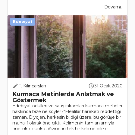
Devamı..
Edebiyat
F. Kılınçarslan
31 Ocak 2020
Kurmaca Metinlerde Anlatmak ve
Göstermek
Edebiyat ödülleri ve satış rakamları kurmaca metinler
hakkında bize ne söyler?“Elealılar hareketi reddettiği
zaman, Diyojen, herkesin bildiği üzere, bu görüşe bir
muhalif olarak öne çıktı. Kelimenin tam anlamıyla
öne çıktı, çünkü ağzından tek bir kelime bile ç..