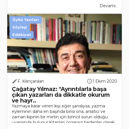
Devamı..
Öykü Yazıları
Söyleşi
Edebiyat
F. Kılınçarslan
1 Ekim 2020
Çağatay Yılmaz: "Ayrıntılarla başa
çıkan yazarları da dikkatle okurum
ve hayr..
Yazmaya karar veren kişi eğer şanslıysa, yazma
eyleminin daha en başında birisi ona, anlatıcı ve
zaman kipinin bir metin için birincil sorun olduğu
uyarısında bulunur.Kitapları organsız bedenler olarak
niteleye..