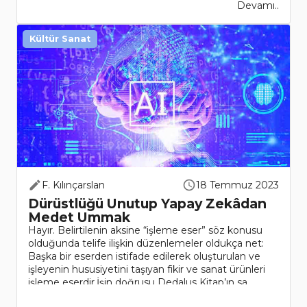
Devamı..
Kültür Sanat
F. Kılınçarslan
18 Temmuz 2023
Dürüstlüğü Unutup Yapay Zekâdan
Medet Ummak
Hayır. Belirtilenin aksine “işleme eser” söz konusu
olduğunda telife ilişkin düzenlemeler oldukça net:
Başka bir eserden istifade edilerek oluşturulan ve
işleyenin hususiyetini taşıyan fikir ve sanat ürünleri
işleme eserdir.İşin doğrusu Dedalus Kitap’ın sa..