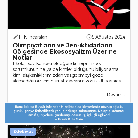
F. Kılınçarslan
5 Ağustos 2024
Olimpiyatların ve Jeo-iktidarların
Gölgesinde Ekososyalizm Üzerine
Notlar
Ekoloji söz konusu olduğunda hepimiz asıl
sorumlunun ne ya da kimler olduğunu biliyor ama
kimi alışkanlıklarımızdan vazgeçmeyi göze
alamadığımız için dürüst davranmıyoruz.Uluslararası
Olimpiyat Komitesi’nin (IOC) web sayfasına..
Devamı..
Edebiyat