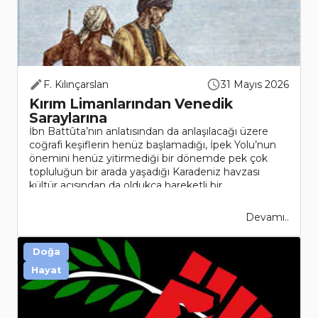
F. Kılınçarslan
31 Mayıs 2026
Kırım Limanlarından Venedik
Saraylarına
İbn Battûta’nın anlatısından da anlaşılacağı üzere
coğrafi keşiflerin henüz başlamadığı, İpek Yolu’nun
önemini henüz yitirmediği bir dönemde pek çok
topluluğun bir arada yaşadığı Karadeniz havzası
kültür açısından da oldukça hareketli bir
bölgedir.Tarihin ilk ç..
Devamı..
Doğa
Hayat