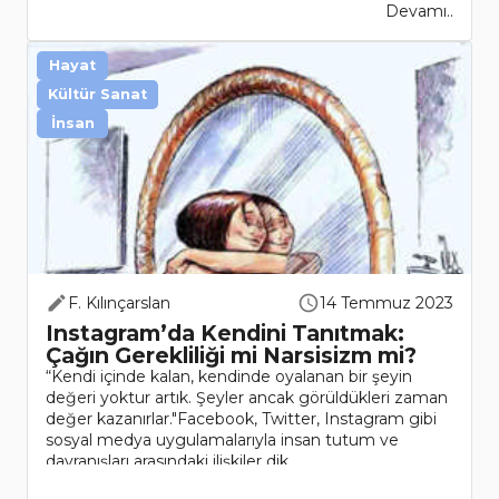
Devamı..
Hayat
Kültür Sanat
İnsan
F. Kılınçarslan
14 Temmuz 2023
Instagram’da Kendini Tanıtmak:
Çağın Gerekliliği mi Narsisizm mi?
“Kendi içinde kalan, kendinde oyalanan bir şeyin
değeri yoktur artık. Şeyler ancak görüldükleri zaman
değer kazanırlar."Facebook, Twitter, Instagram gibi
sosyal medya uygulamalarıyla insan tutum ve
davranışları arasındaki ilişkiler dik..