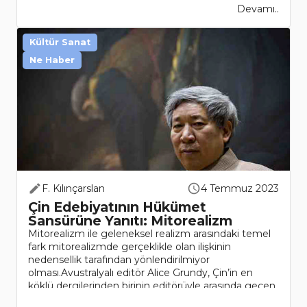
Devamı..
Kültür Sanat
Ne Haber
F. Kılınçarslan
4 Temmuz 2023
Çin Edebiyatının Hükümet
Sansürüne Yanıtı: Mitorealizm
Mitorealizm ile geleneksel realizm arasındaki temel
fark mitorealizmde gerçeklikle olan ilişkinin
nedensellik tarafından yönlendirilmiyor
olması.Avustralyalı editör Alice Grundy, Çin’in en
köklü dergilerinden birinin editörüyle arasında geçen
kon..