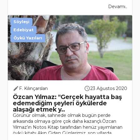
Devamı..
Söyleşi
Edebiyat
Öykü Yazıları
F. Kılınçarslan
23 Ağustos 2020
Özcan Yılmaz: "Gerçek hayatta baş
edemediğim şeyleri öykülerde
alaşağı etmek y..
Görünür olmak, sahnede olmak bugün perde
arkasında olmaya göre çok daha kazançlı.Özcan
Yılmaz’ın Notos Kitap tarafından henüz yayımlanan
öykü kitabı Akıp Giden Günlerimiz, son yıllarda
yayımlanan nitelikli öykü..