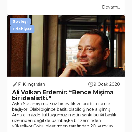
Devamı..
Söyleşi
Edebiyat
F. Kılınçarslan
9 Ocak 2020
Ali Volkan Erdemir: “Bence Mişima
bir idealistti.”
Aşka Susamış mutsuz bir evlilik ve ani bir ölümle
başlıyor. Olabildiğince basit, olabildiğince alışılmış.
Ama elimizde tuttuğumuz metin sanki bu iki başlık
üzerinden değil de bambaşka bir zeminden
yükseliyor.Çoğu eleştirmen tarafından 20. yüzyılın
en..