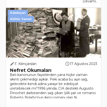
Devamı..
Edebiyat
Kültür Sanat
F. Kılınçarslan
17 Ağustos 2023
Nefret Okumaları
Batı kanonunun faşistlerden yana hiçbir zaman
sıkıntı çekmediği aşikâr. Peki acaba bu aşırı sağ,
gelecekte kendi adına yaraşır bir edebiyat
üretebilecek mi?1996 yılında, CIA destekli Augusto
Pinochet darbesinden sağ çıkan Şilili şair ve romancı
Roberto Bolaño’nun ikinci romanı olan N..