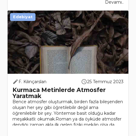
Devamı..
Edebiyat
F. Kılınçarslan
25 Temmuz 2023
Kurmaca Metinlerde Atmosfer
Yaratmak
Bence atmosfer oluşturmak, birden fazla bileşenden
oluşan her şey gibi öğretilebilir değil ama
öğrenilebilir bir şey. Yöntemse basit olduğu kadar
meşakkatli: okumak.Roman ya da öyküde atmosfer
dendiği zaman akla ilk gelen fiziki mekân olsa da
aslında atmosfer, gen..