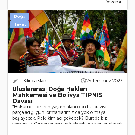
Devamı..
Doğa
Hayat
F. Kılınçarslan
25 Temmuz 2023
Uluslararası Doğa Hakları
Mahkemesi ve Bolivya TIPNIS
Davası
“Hükümet bizlerin yaşam alanı olan bu araziyi
parçaladığı gün, ormanlarımız da yok olmaya
başlayacak. Peki kim acı çekecek? Burada biz
yaşıyoruz. Ormanlarımız yok olacak, hayvanlar ölecek
ve sonra biz de öleceğiz.”Uluslararası Doğa Hakları..