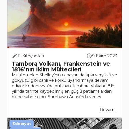
F. Kılınçarslan
9 Ekim 2023
Tambora Volkanı, Frankenstein ve
1816’nın İklim Mültecileri
Muhtemelen Shelley’nin canavarı da tıpkı yeryüzü ve
gökyüzü gibi canlı ve korku uyandırmaya devam
ediyor.Endonezya’da bulunan Tambora Volkanı 1815
yılında tarihte kaydedilmiş en güçlü patlamalardan
birine sahne oldu. Sumbawa Adası’nda yerleş..
Devamı..
Edebiyat