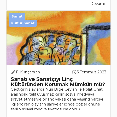
Devamı..
Sanat
Kültür Sanat
F. Kılınçarslan
3 Temmuz 2023
Sanatı ve Sanatçıyı Linç
Kültüründen Korumak Mümkün mü?
Geçtiğimiz aylarda Nuri Bilge Ceylan ile Polat Onat
arasındaki telif uyuşmazlığının sosyal medyaya
sirayet etmesiyle bir linç vakası daha yaşandı.Yargıyı
ilgilendiren olayların saniyeler içinde gözler önüne
serilip sosyal medya tiyatrosuna dönüş..