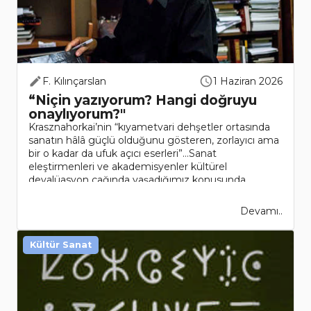
F. Kılınçarslan
1 Haziran 2026
“Niçin yazıyorum? Hangi doğruyu
onaylıyorum?"
Krasznahorkai’nin “kıyametvari dehşetler ortasında
sanatın hâlâ güçlü olduğunu gösteren, zorlayıcı ama
bir o kadar da ufuk açıcı eserleri”…Sanat
eleştirmenleri ve akademisyenler kültürel
devalüasyon çağında yaşadığımız konusunda
hemfikir. Küresel şirketle..
Devamı..
Kültür Sanat