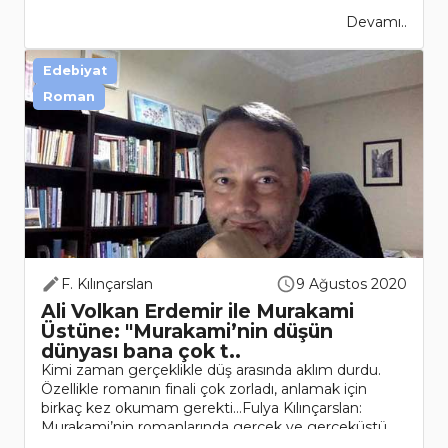
Devamı..
Edebiyat
Roman
F. Kılınçarslan
9 Ağustos 2020
Ali Volkan Erdemir ile Murakami
Üstüne: "Murakami’nin düşün
dünyası bana çok t..
Kimi zaman gerçeklikle düş arasında aklım durdu.
Özellikle romanın finali çok zorladı, anlamak için
birkaç kez okumam gerekti…Fulya Kılınçarslan:
Murakami’nin romanlarında gerçek ve gerçeküstü
öğeler iç içe olm..