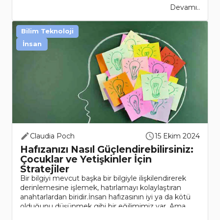
Devamı..
Bilim Teknoloji
İnsan
Claudia Poch
15 Ekim 2024
Hafızanızı Nasıl Güçlendirebilirsiniz:
Çocuklar ve Yetişkinler İçin
Stratejiler
Bir bilgiyi mevcut başka bir bilgiyle ilişkilendirerek
derinlemesine işlemek, hatırlamayı kolaylaştıran
anahtarlardan biridir.İnsan hafızasının iyi ya da kötü
olduğunu düşünmek gibi bir eğilimimiz var. Ama
öyle durumlarla..