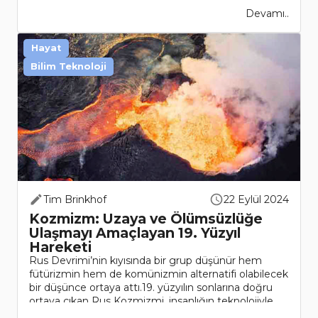
Devamı..
Hayat
Bilim Teknoloji
Tim Brinkhof
22 Eylül 2024
Kozmizm: Uzaya ve Ölümsüzlüğe
Ulaşmayı Amaçlayan 19. Yüzyıl
Hareketi
Rus Devrimi’nin kıyısında bir grup düşünür hem
fütürizmin hem de komünizmin alternatifi olabilecek
bir düşünce ortaya attı.19. yüzyılın sonlarına doğru
ortaya çıkan Rus Kozmizmi, insanlığın teknolojiyle
ilişkisini yeniden tanımlamay..