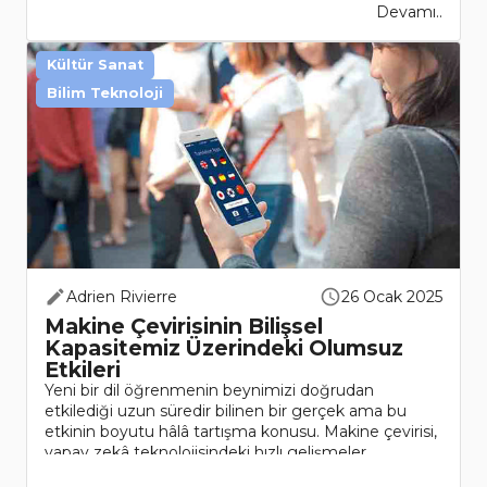
Devamı..
Kültür Sanat
Bilim Teknoloji
Adrien Rivierre
26 Ocak 2025
Makine Çevirisinin Bilişsel
Kapasitemiz Üzerindeki Olumsuz
Etkileri
Yeni bir dil öğrenmenin beynimizi doğrudan
etkilediği uzun süredir bilinen bir gerçek ama bu
etkinin boyutu hâlâ tartışma konusu. Makine çevirisi,
yapay zekâ teknolojisindeki hızlı gelişmeler
sayesinde kısa süre içinde hayatlarımıza ..