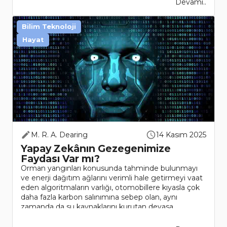
Devamı..
Bilim Teknoloji
Hayat
M. R. A. Dearing
14 Kasım 2025
Yapay Zekânın Gezegenimize
Faydası Var mı?
Orman yangınları konusunda tahminde bulunmayı
ve enerji dağıtım ağlarını verimli hale getirmeyi vaat
eden algoritmaların varlığı, otomobillere kıyasla çok
daha fazla karbon salınımına sebep olan, aynı
zamanda da su kaynaklarını kurutan devasa
sunuculara bağl..