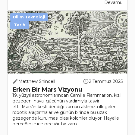
Devamı..
Bilim Teknoloji
Tarih
Matthew Shindell
2 Temmuz 2025
Erken Bir Mars Vizyonu
19. yüzyıl astronomlarından Camille Flammarion, kızıl
gezegeni hayal gücünün yardımıyla tasvir
etti. Mars’ın keşfi dendiği zaman aklımıza ilk gelen
robotik araştırmalar ve günün birinde bu uzak
gezegende kurulması olası koloniler oluyor. Hayalle
gerçeğin iç içe geçtiği, bir zam..