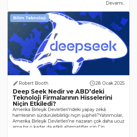
Devamı..
Bilim Teknoloji
Robert Booth
28 Ocak 2025
Deep Seek Nedir ve ABD’deki
Teknoloji Firmalarının Hisselerini
Niçin Etkiledi?
Amerika Birleşik Devletleri’ndeki yapay zekâ
hamlesinin sürdürülebilirliği niçin şüpheli?Yatırımcılar,
Amerika Birleşik Devletleri’ne nazaran çok daha ucuz
ama bir o kadar da etkili alternatifler için Çin
teknolojisine yön..