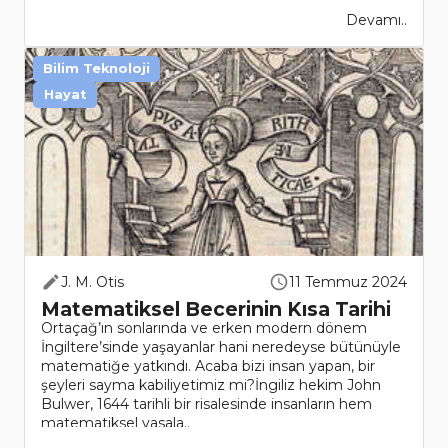
Devamı..
Bilim Teknoloji
Hayat
J. M. Otis
11 Temmuz 2024
Matematiksel Becerinin Kısa Tarihi
Ortaçağ’ın sonlarında ve erken modern dönem
İngiltere’sinde yaşayanlar hani neredeyse bütünüyle
matematiğe yatkındı. Acaba bizi insan yapan, bir
şeyleri sayma kabiliyetimiz mi?İngiliz hekim John
Bulwer, 1644 tarihli bir risalesinde insanların hem
matematiksel yasala..