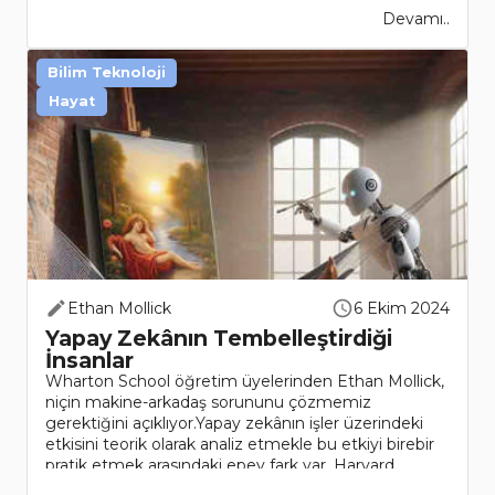
Devamı..
Bilim Teknoloji
Hayat
Ethan Mollick
6 Ekim 2024
Yapay Zekânın Tembelleştirdiği
İnsanlar
Wharton School öğretim üyelerinden Ethan Mollick,
niçin makine-arkadaş sorununu çözmemiz
gerektiğini açıklıyor.Yapay zekânın işler üzerindeki
etkisini teorik olarak analiz etmekle bu etkiyi birebir
pratik etmek arasındaki epey fark var. Harvard
Üniversitesi’nde..