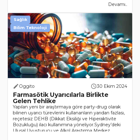
Devamı..
Sağlık
Bilim Teknoloji
Oggito
30 Ekim 2024
Farmasötik Uyarıcılarla Birlikte
Gelen Tehlike
Yapılan yeni bir araştırmaya göre party-drug olarak
bilinen uyarıcı türevlerini kullananların yarıdan fazlası,
reçetesiz DEHB (Dikkat Eksiliği ve Hiperaktivite
Bozukluğu) ilacı kullanımına yöneliyor.Sydney’deki
Ulusal Uyuşturucu ve Alkol Araştırma Merkez..