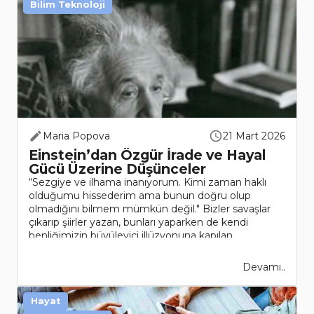
Bilim Teknoloji
Maria Popova
21 Mart 2026
Einstein’dan Özgür İrade ve Hayal
Gücü Üzerine Düşünceler
“Sezgiye ve ilhama inanıyorum. Kimi zaman haklı
olduğumu hissederim ama bunun doğru olup
olmadığını bilmem mümkün değil." Bizler savaşlar
çıkarıp şiirler yazan, bunları yaparken de kendi
benliğimizin büyüleyici illüzyonuna kapılan
biyokimyasal..
Devamı..
Hayat