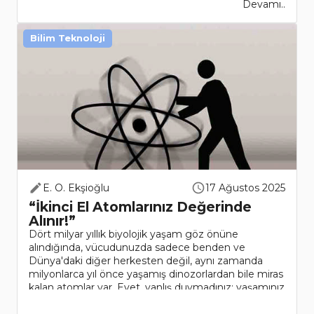
Devamı..
Bilim Teknoloji
E. O. Ekşioğlu
17 Ağustos 2025
“İkinci El Atomlarınız Değerinde
Alınır!”
Dört milyar yıllık biyolojik yaşam göz önüne
alındığında, vücudunuzda sadece benden ve
Dünya'daki diğer herkesten değil, aynı zamanda
milyonlarca yıl önce yaşamış dinozorlardan bile miras
kalan atomlar var. Evet, yanlış duymadınız; yaşamınız
boyunca kullandığ..