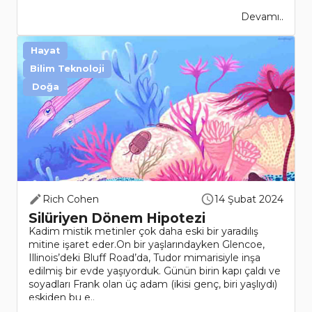
Devamı..
Hayat
Bilim Teknoloji
Doğa
Rich Cohen
14 Şubat 2024
Silüriyen Dönem Hipotezi
Kadim mistik metinler çok daha eski bir yaradılış
mitine işaret eder.On bir yaşlarındayken Glencoe,
Illinois’deki Bluff Road’da, Tudor mimarisiyle inşa
edilmiş bir evde yaşıyorduk. Günün birin kapı çaldı ve
soyadları Frank olan üç adam (ikisi genç, biri yaşlıydı)
eskiden bu e..