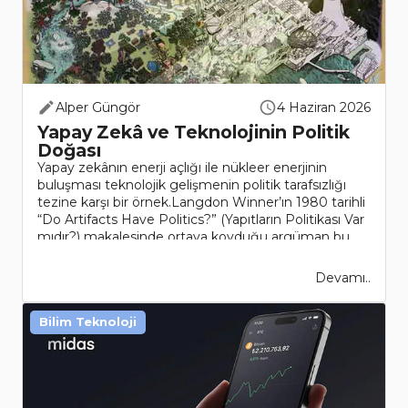
Alper Güngör
4 Haziran 2026
Yapay Zekâ ve Teknolojinin Politik
Doğası
Yapay zekânın enerji açlığı ile nükleer enerjinin
buluşması teknolojik gelişmenin politik tarafsızlığı
tezine karşı bir örnek.Langdon Winner’ın 1980 tarihli
“Do Artifacts Have Politics?” (Yapıtların Politikası Var
mıdır?) makalesinde ortaya koyduğu argüman bu..
Devamı..
Bilim Teknoloji