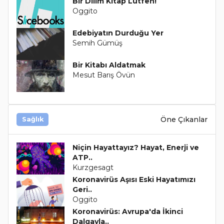
Bir Dilim Kitap Lütfen!
Oggito
Edebiyatın Durduğu Yer
Semih Gümüş
Bir Kitabı Aldatmak
Mesut Barış Övün
Öne Çıkanlar
Sağlık
Niçin Hayattayız? Hayat, Enerji ve
ATP..
Kurzgesagt
Koronavirüs Aşısı Eski Hayatımızı
Geri..
Oggito
Koronavirüs: Avrupa'da İkinci
Dalgayla..