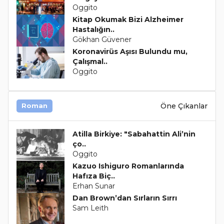
Oggito
Kitap Okumak Bizi Alzheimer
Hastalığın..
Gökhan Güvener
Koronavirüs Aşısı Bulundu mu,
Çalışmal..
Oggito
Öne Çıkanlar
Roman
Atilla Birkiye: "Sabahattin Ali’nin
ço..
Oggito
Kazuo Ishiguro Romanlarında
Hafıza Biç..
Erhan Sunar
Dan Brown’dan Sırların Sırrı
Sam Leith