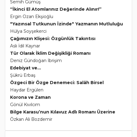
Semih Gümüş
“İkinci El Atomlarınız Değerinde Alınır!”
Ergin Ozan Ekşioğlu
"Yazınsal Tutkunun İzinde" Yazmanın Mutluluğu
Hülya Soyşekerci
Çağımızın Klişesi: Özgünlük Takıntısı
Aslı İdil Kaynar
Tür Olarak İklim Değişikliği Romanı
Deniz Gündoğan İbrişim
Edebiyat ve...
Şükrü Erbaş
Özgeci Bir Özge Denemeci: Salâh Birsel
Haydar Ergülen
Korona ve Zaman
Gönül Kıvılcım
Bilge Karasu’nun Kılavuz Adlı Romanı Üzerine
Özkan Ali Bozdemir