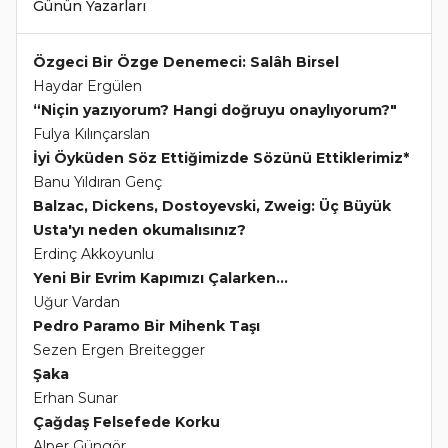
Günün Yazarları
Özgeci Bir Özge Denemeci: Salâh Birsel
Haydar Ergülen
“Niçin yazıyorum? Hangi doğruyu onaylıyorum?"
Fulya Kılınçarslan
İyi Öyküden Söz Ettiğimizde Sözünü Ettiklerimiz*
Banu Yıldıran Genç
Balzac, Dickens, Dostoyevski, Zweig: Üç Büyük
Usta'yı neden okumalısınız?
Erdinç Akkoyunlu
Yeni Bir Evrim Kapımızı Çalarken...
Uğur Vardan
Pedro Paramo Bir Mihenk Taşı
Sezen Ergen Breitegger
Şaka
Erhan Sunar
Çağdaş Felsefede Korku
Alper Güngör