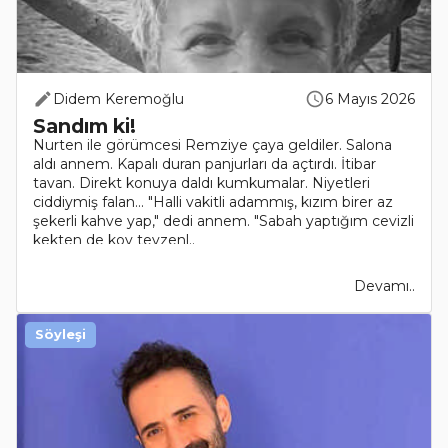
Didem Keremoğlu
6 Mayıs 2026
Sandım ki!
Nurten ile görümcesi Remziye çaya geldiler. Salona
aldı annem. Kapalı duran panjurları da açtırdı. İtibar
tavan. Direkt konuya daldı kumkumalar. Niyetleri
ciddiymiş falan... "Halli vakitli adammış, kızım birer az
şekerli kahve yap," dedi annem. "Sabah yaptığım cevizli
kekten de koy teyzenl..
Devamı..
Söyleşi