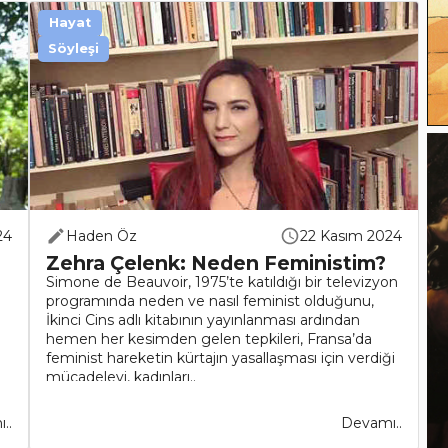
Hayat
Söyleşi
24
Haden Öz
22 Kasım 2024
Zehra Çelenk: Neden Feministim?
Simone de Beauvoir, 1975’te katıldığı bir televizyon
programında neden ve nasıl feminist olduğunu,
İkinci Cins adlı kitabının yayınlanması ardından
hemen her kesimden gelen tepkileri, Fransa’da
feminist hareketin kürtajın yasallaşması için verdiği
mücadeleyi, kadınları..
..
Devamı..