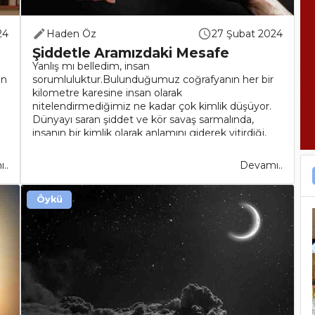
24
Haden Öz
27 Şubat 2024
Şiddetle Aramızdaki Mesafe
Yanlış mı belledim, insan
in
sorumluluktur.Bulunduğumuz coğrafyanın her bir
kilometre karesine insan olarak
nitelendirmediğimiz ne kadar çok kimlik düşüyor.
Dünyayı saran şiddet ve kör savaş sarmalında,
insanın bir kimlik olarak anlamını giderek yitirdiği,
insana ait alt kimli..
..
Devamı..
Öykü