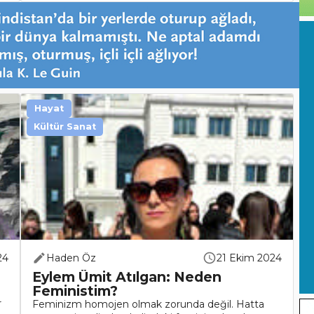
Hayat
Kültür Sanat
24
Haden Öz
21 Ekim 2024
Eylem Ümit Atılgan: Neden
Feministim?
r
Feminizm homojen olmak zorunda değil. Hatta