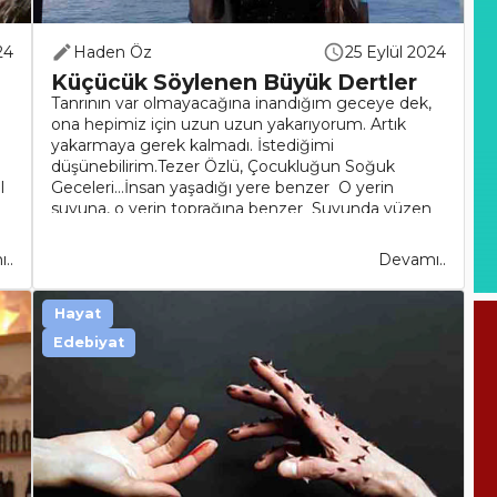
24
Haden Öz
25 Eylül 2024
Küçücük Söylenen Büyük Dertler
Tanrının var olmayacağına inandığım geceye dek,
ona hepimiz için uzun uzun yakarıyorum. Artık
yakarmaya gerek kalmadı. İstediğimi
düşünebilirim.Tezer Özlü, Çocukluğun Soğuk
l
Geceleri…İnsan yaşadığı yere benzer O yerin
suyuna, o yerin toprağına benzer Suyunda yüzen
balı..
..
Devamı..
Hayat
Edebiyat