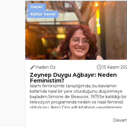
Hayat
Kültür Sanat
Haden Öz
13 Kasım 20
Zeynep Duygu Ağbayır: Neden
Feministim?
İslami feminizmle tanıştığımda, bu kavramın
kafamda nasıl bir yere oturduğunu düşünmeye
başladım.Simone de Beauvoir, 1975’te katıldığı bir
televizyon programında neden ve nasıl feminist
olduğunu, İkinci Cins adlı kitabının yayınlanması
ardından hemen her kesimd..
Devamı