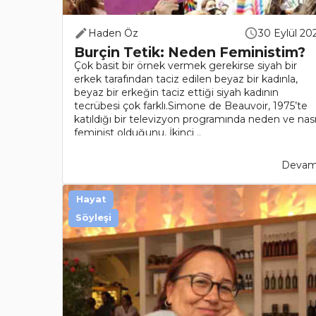
Haden Öz
30 Eylül 20
Burçin Tetik: Neden Feministim?
Çok basit bir örnek vermek gerekirse siyah bir
erkek tarafından taciz edilen beyaz bir kadınla,
beyaz bir erkeğin taciz ettiği siyah kadının
tecrübesi çok farklı.Simone de Beauvoir, 1975’te
katıldığı bir televizyon programında neden ve nası
feminist olduğunu, İkinci ..
Devamı
Hayat
Söyleşi