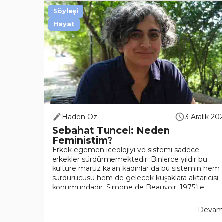
Söyleşi
Hayat
Haden Öz
3 Aralık 20
Sebahat Tuncel: Neden
Feministim?
Erkek egemen ideolojiyi ve sistemi sadece
erkekler sürdürmemektedir. Binlerce yıldır bu
kültüre maruz kalan kadınlar da bu sistemin hem
sürdürücüsü hem de gelecek kuşaklara aktarıcısı
konumundadır. Simone de Beauvoir, 1975’te
katıldığı bir televizyon programında nede..
Devamı