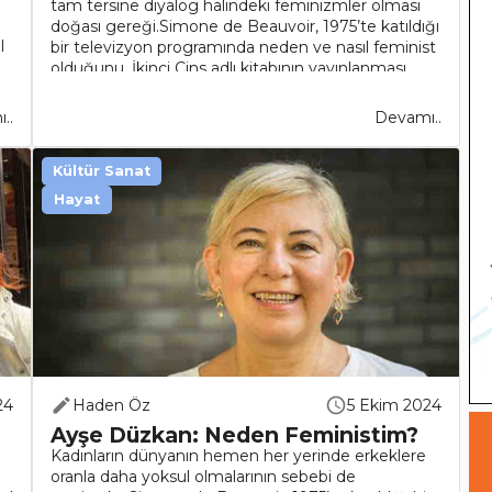
tam tersine diyalog halindeki feminizmler olması
doğası gereği.Simone de Beauvoir, 1975’te katıldığı
l
bir televizyon programında neden ve nasıl feminist
olduğunu, İkinci Cins adlı kitabının yayınlanması
ardından hemen he..
..
Devamı..
Kültür Sanat
Hayat
24
Haden Öz
5 Ekim 2024
Ayşe Düzkan: Neden Feministim?
Kadınların dünyanın hemen her yerinde erkeklere
oranla daha yoksul olmalarının sebebi de