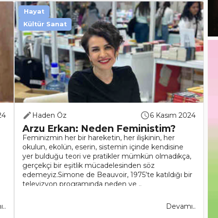
Hayat
Kültür Sanat
24
Haden Öz
6 Kasım 2024
Arzu Erkan: Neden Feministim?
Feminizmin her bir hareketin, her ilişkinin, her
okulun, ekolün, eserin, sistemin içinde kendisine
yer bulduğu teori ve pratikler mümkün olmadıkça,
gerçekçi bir eşitlik mücadelesinden söz
edemeyiz.Simone de Beauvoir, 1975’te katıldığı bir
televizyon programında neden ve ..
..
Devamı..