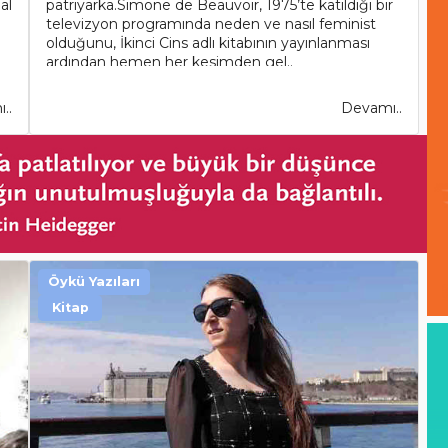
al
patriyarka.Simone de Beauvoir, 1975’te katıldığı bir
televizyon programında neden ve nasıl feminist
olduğunu, İkinci Cins adlı kitabının yayınlanması
ardından hemen her kesimden gel..
..
Devamı..
Öykü Yazıları
Kitap