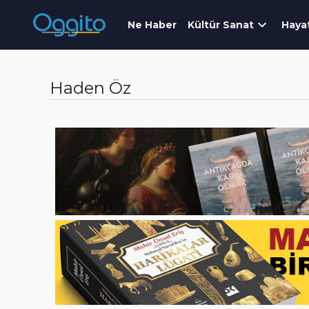
Ne Haber
Kültür Sanat
Haya
Haden Öz