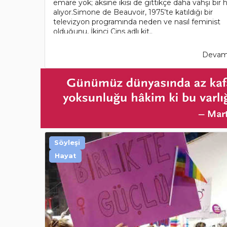
emare yok; aksine ikisi de gittikçe daha vahşi bir h
alıyor.Simone de Beauvoir, 1975’te katıldığı bir
televizyon programında neden ve nasıl feminist
olduğunu, İkinci Cins adlı kit..
Devamı
Söyleşi
Hayat