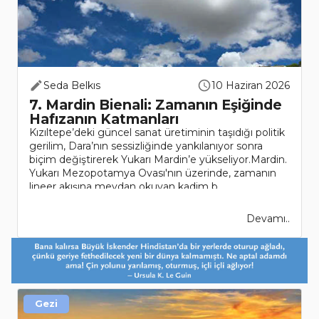
Seda Belkıs
10 Haziran 2026
7. Mardin Bienali: Zamanın Eşiğinde
Hafızanın Katmanları
Kızıltepe’deki güncel sanat üretiminin taşıdığı politik
gerilim, Dara’nın sessizliğinde yankılanıyor sonra
biçim değiştirerek Yukarı Mardin’e yükseliyor.Mardin.
Yukarı Mezopotamya Ovası'nın üzerinde, zamanın
lineer akışına meydan okuyan kadim b..
Devamı..
Gezi