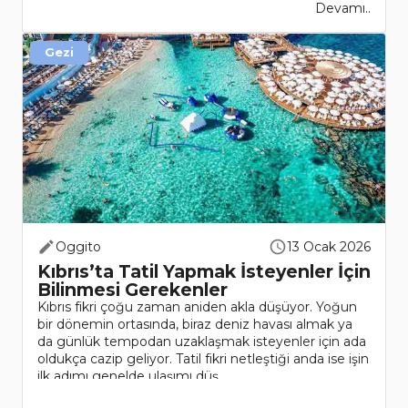
Devamı..
Gezi
Oggito
13 Ocak 2026
Kıbrıs’ta Tatil Yapmak İsteyenler İçin
Bilinmesi Gerekenler
Kıbrıs fikri çoğu zaman aniden akla düşüyor. Yoğun
bir dönemin ortasında, biraz deniz havası almak ya
da günlük tempodan uzaklaşmak isteyenler için ada
oldukça cazip geliyor. Tatil fikri netleştiği anda ise işin
ilk adımı genelde ulaşımı düş..