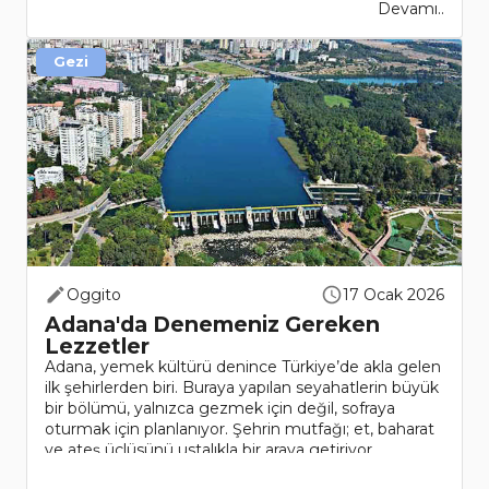
Devamı..
Gezi
Oggito
17 Ocak 2026
Adana'da Denemeniz Gereken
Lezzetler
Adana, yemek kültürü denince Türkiye’de akla gelen
ilk şehirlerden biri. Buraya yapılan seyahatlerin büyük
bir bölümü, yalnızca gezmek için değil, sofraya
oturmak için planlanıyor. Şehrin mutfağı; et, baharat
ve ateş üçlüsünü ustalıkla bir araya getiriyor.
Adana’d..