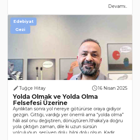
Devamı..
Edebiyat
Gezi
Tuğçe Hitay
16 Nisan 2025
Yolda Olmak ve Yolda Olma
Felsefesi Üzerine
Ayrılıktan sonra yol nereye götürürse oraya gidiyor
gezgin. Gittiği, vardığı yer önemli ama “yolda olma”
hâli asıl onu değiştiren, dönüştüren.İthaka'ya doğru
yola çıktığın zaman, dile ki uzun sürsün
yolculuğun, serüven dolu, bilgi dolu olsun. Kadir
Işık’ın ..