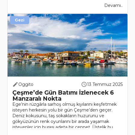
Devamı..
Gezi
Oggito
13 Temmuz 2025
Çeşme’de Gün Batımı İzlenecek 6
Manzaralı Nokta
Ege’nin rüzgârla sarhoş olmuş kıyılarını keşfetmek
isteyen herkesin yolu bir gün Çeşme’den geçer.
Deniz kokusunu, taş sokakların huzurunu ve
gökyüzünün renk oyunlarını bir arada yaşamak
isteyenler için burası adeta bir cennet. Üstelik bu
güzel beldeye u..