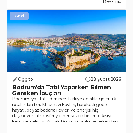
Devamı..
Gezi
Oggito
28 Şubat 2026
Bodrum'da Tatil Yaparken Bilmen
Gereken İpuçları
Bodrum, yaz tatili denince Türkiye’de akla gelen ilk
rotalardan biri. Masmavi koyları, hareketli gece
hayatı, beyaz badanalı evleri ve enerjisi hiç
düşmeyen atmosferiyle her sezon binlerce kişiyi
kendine çekiyor. Ancak Bodrum tatili planlarken bazı
det..