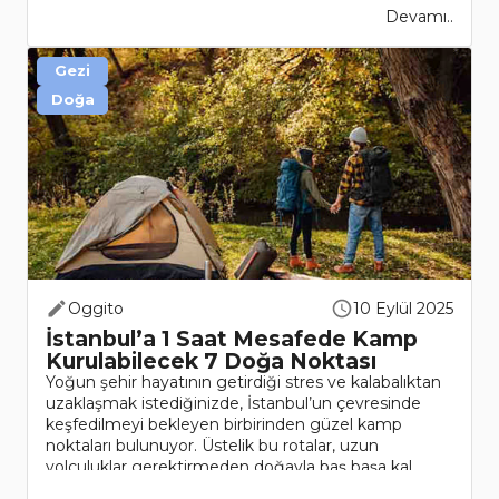
Devamı..
Gezi
Doğa
Oggito
10 Eylül 2025
İstanbul’a 1 Saat Mesafede Kamp
Kurulabilecek 7 Doğa Noktası
Yoğun şehir hayatının getirdiği stres ve kalabalıktan
uzaklaşmak istediğinizde, İstanbul’un çevresinde
keşfedilmeyi bekleyen birbirinden güzel kamp
noktaları bulunuyor. Üstelik bu rotalar, uzun
yolculuklar gerektirmeden doğayla baş başa kal..