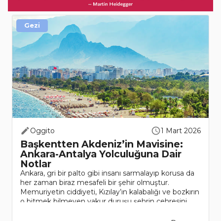
Gezi
Oggito
1 Mart 2026
Başkentten Akdeniz’in Mavisine:
Ankara-Antalya Yolculuğuna Dair
Notlar
Ankara, gri bir palto gibi insanı sarmalayıp korusa da
her zaman biraz mesafeli bir şehir olmuştur.
Memuriyetin ciddiyeti, Kızılay’ın kalabalığı ve bozkırın
o bitmek bilmeyen vakur duruşu şehrin çehresini
büyük oranda açıklıyor. A..