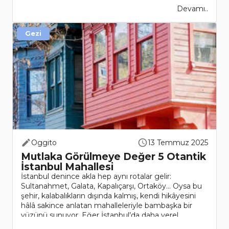
Devamı..
Gezi
Oggito
13 Temmuz 2025
Mutlaka Görülmeye Değer 5 Otantik
İstanbul Mahallesi
İstanbul denince akla hep aynı rotalar gelir:
Sultanahmet, Galata, Kapalıçarşı, Ortaköy... Oysa bu
şehir, kalabalıkların dışında kalmış, kendi hikâyesini
hâlâ sakince anlatan mahalleleriyle bambaşka bir
yüzünü sunuyor. Eğer İstanbul’da daha yerel, ..