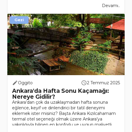
Devamı..
Gezi
Oggito
2 Temmuz 2025
Ankara'da Hafta Sonu Kaçamağı:
Nereye Gidilir?
Ankara’dan çok da uzaklaşmadan hafta sonuna
eğlence, keyif ve dinlendirici bir tatil deneyimi
eklemek ister misiniz? Başta Ankara Kızılcahamam
termal otel seçeneği olmak üzere Ankara’ya
yakınlığıyla bilinen en konforlu ve uygun maliyetli
seçenekleri sizi..