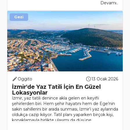
Devamı..
Gezi
Oggito
13 Ocak 2026
İzmir'de Yaz Tatili İçin En Güzel
Lokasyonlar
İzmir, yaz tatili denince akla gelen en keyifli
şehirlerden biri. Hem şehir hayatını hem de Ege’nin
sakin sahillerini bir arada sunması, İzmir’i yaz aylarında
oldukça cazip kılıyor. Tatil planı yaparken birçok kişi,
konaklamayla birlikte ulaşımı da düşüne..