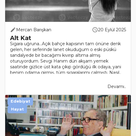
Mercan Barışkan
20 Eylül 2025
Alt Kat
Sigara uğruna…Açık bahçe kapısının tam önüne denk
gelen, her seferinde lanet okuduğum o eski püskü
sandalyede bir bacağımı kıvırıp altıma almış
oturuyordum. Sevgi Hanım dün akşam yemek
saatinde gizlice üst kata çıkıp gördüğü ilk odaya, yani
benim odama girmiş, tüm sigaralarımı çalmıştı. Nasıl..
Devamı..
Edebiyat
Hayat