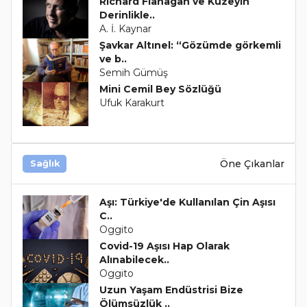
Richard Flanagan ve Kuzeyin
Derinlikle..
A. İ. Kaynar
Şavkar Altınel: “Gözümde görkemli
ve b..
Semih Gümüş
Mini Cemil Bey Sözlüğü
Ufuk Karakurt
Öne Çıkanlar
Sağlık
Aşı: Türkiye'de Kullanılan Çin Aşısı
C..
Oggito
Covid-19 Aşısı Hap Olarak
Alınabilecek..
Oggito
Uzun Yaşam Endüstrisi Bize
Ölümsüzlük ..