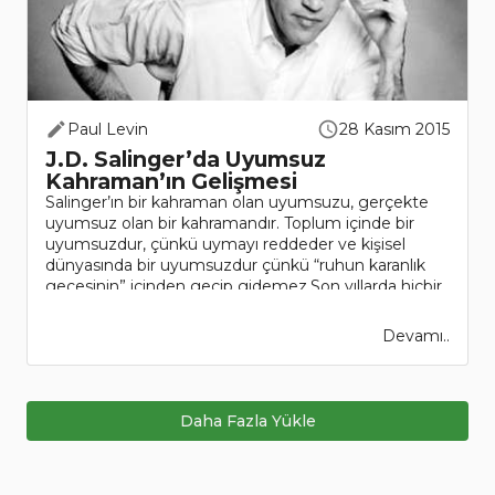
Paul Levin
28 Kasım 2015
J.D. Salinger’da Uyumsuz
Kahraman’ın Gelişmesi
Salinger’ın bir kahraman olan uyumsuzu, gerçekte
uyumsuz olan bir kahramandır. Toplum içinde bir
uyumsuzdur, çünkü uymayı reddeder ve kişisel
dünyasında bir uyumsuzdur çünkü “ruhun karanlık
gecesinin” içinden geçip gidemez.Son yıllarda hiçbir
yazar, Conn..
Devamı..
Daha Fazla Yükle