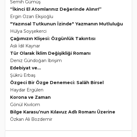
Semih Gümüş
“İkinci El Atomlarınız Değerinde Alınır!”
Ergin Ozan Ekşioğlu
"Yazınsal Tutkunun İzinde" Yazmanın Mutluluğu
Hülya Soyşekerci
Çağımızın Klişesi: Özgünlük Takıntısı
Aslı İdil Kaynar
Tür Olarak İklim Değişikliği Romanı
Deniz Gündoğan İbrişim
Edebiyat ve...
Şükrü Erbaş
Özgeci Bir Özge Denemeci: Salâh Birsel
Haydar Ergülen
Korona ve Zaman
Gönül Kıvılcım
Bilge Karasu’nun Kılavuz Adlı Romanı Üzerine
Özkan Ali Bozdemir