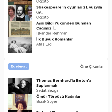
Oggito
Shakespeare'in oyunları 21. yüzyıla
uy..
Oggito
Aşırı Bilgi Yükünden Bunalan
Çağımız İ..
Iskander Rehman
İlk Büyük Romanlar
Atilla Erol
Öne Çıkanlar
Edebiyat
Thomas Bernhard’la Beton’a
Saplanmak
Sedat Sezgin
Ömür Törpüsü Kadınlar
Burak Soyer