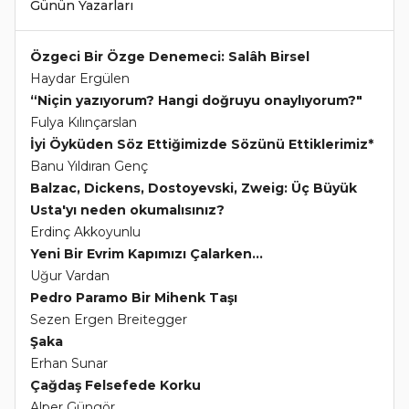
Günün Yazarları
Özgeci Bir Özge Denemeci: Salâh Birsel
Haydar Ergülen
“Niçin yazıyorum? Hangi doğruyu onaylıyorum?"
Fulya Kılınçarslan
İyi Öyküden Söz Ettiğimizde Sözünü Ettiklerimiz*
Banu Yıldıran Genç
Balzac, Dickens, Dostoyevski, Zweig: Üç Büyük
Usta'yı neden okumalısınız?
Erdinç Akkoyunlu
Yeni Bir Evrim Kapımızı Çalarken...
Uğur Vardan
Pedro Paramo Bir Mihenk Taşı
Sezen Ergen Breitegger
Şaka
Erhan Sunar
Çağdaş Felsefede Korku
Alper Güngör