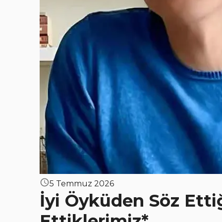
5 Temmuz 2026
İyi Öyküden Söz Ett
Ettiklerimiz*