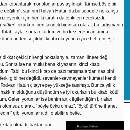
an koparılarak monologlar paylaşılmıştı. Kimse böyle bir
de değilim), sanırım Rıdvan Hatun da bu sebeple ne karıştı
zleyenler için her iki tarafın da tepkileri gereksizdi.
rüntüler
’i okurken, ben takıntılı bir insan olarak bu tartışmanın
. Kitabı aylar sonra okudum ve bu kez edebi anlamda
ünün neden seçildiği kitabı okuyunca iyice belirginleşti
e dikkat çekici nirengi noktalarıyla, zamanı lineer değil
. Sonra ise ne mutlu bana ki yazarın ikinci kitabı
rdüm. Tabii bu ikinci kitap da bazı tartışmalardan nasibini
erki gibi net değildi, sevenler-sevmeyenler kümesi kendi
Rıdvan Hatun çıtayı epey yükseğe taşımıştı. Bunca yıllık
hakkım olduğunu düşündüm ve iyi okurların bu kitabı kötü
. Gelen yorumlar ise benim artık ilgilendiğim bir alan
i
olumsuz olarak, “böyle öykü olmaz”, “öykü türüne ihanet
im” gibi yorumlar aldı, olabilir elbette.
r kitap olmadı, baştan onu