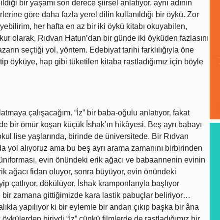
diği bir yaşamı son derece şiirsel anlatıyor, aynı adının
lerine göre daha fazla yerel dilin kullanıldığı bir öykü. Zor
bilirim, her hafta en az bir iki öykü kitabı okuyabilen,
ur olarak, Rıdvan Hatun’dan bir günde iki öyküden fazlasını
rın seçtiği yol, yöntem. Edebiyat tarihi farklılığıyla öne
p öyküye, hap gibi tüketilen kitaba rastladığımız için böyle
tmaya çalışacağım. “İz” bir baba-oğulu anlatıyor, fakat
nde bir ömür koşan küçük İshak’ın hikâyesi. Beş ayrı babayı
okul lise yaşlarında, birinde de üniversitede. Bir Rıdvan
da yol alıyoruz ama bu beş ayrı arama zamanını birbirinden
l üniforması, evin önündeki erik ağacı ve babaannenin evinin
ağacı fidan oluyor, sonra büyüyor, evin önündeki
 çatlıyor, dökülüyor, İshak kramponlarıyla başlıyor
 bir zamana gittiğimizde kara lastik pabuçlar beliriyor…
lıkla yapılıyor ki bir eylemle bir andan çıkıp başka bir âna
öykülerden biriydi “İz” çünkü filmlerde de rastladığımız bir