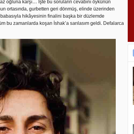
amaz oğluna karşı… İşte bu soruların cevabını öykünün
umun ortasında, gurbetten geri dönmüş, elinde üzerinden
babasıyla hikâyesinin finalini başka bir düzlemde
üm bu zamanlarda koşan İshak’a sarılasım geldi. Defalarca