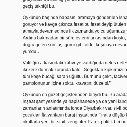
geçiş tekniği bu.
Öykünün başında babasını aramaya gönderilen İshak 
görüyor ve kavga çıkınca fırsat bu fırsat deyip ütülen
atmayla devam edince ilk zamanda yolculuğumuzu ya
Ardına bakmadan bir süre evlerin arkasından koştu,
doğru gelen son taşı görür gibi oldu, koşmaya devam 
yumdu…
Valiliğin arkasındaki kahveye vardığında nefes nefes
iki kere durmak zorunda kaldı. Soğuktan kıpkırmızı ol
tüm köşe bucağı saran uğultu. Burnunu çekti, lacive
pantolonunun içine soktu, kravatını düzeltti.”
Öykünün en güzel geçişlerinden biriydi bu. Bu arada
inşaat şantiyesinde ya hapishanede ya da yeni kurduğ
zamanların anlatımında fonda Diyarbakır var, sivil po
çocuklar, İtalyanların baraj inşaatında Fırat’a düşü
okullarla yeni bir sınıf, zenginler. Faruk politik biri 