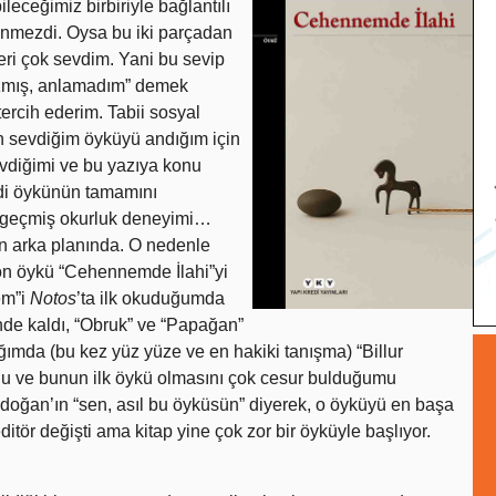
ileceğimiz birbiriyle bağlantılı
ilinmezdi. Oysa bu iki parçadan
leri çok sevdim. Yani bu sevip
yazmış, anlamadım” demek
ercih ederim. Tabii sosyal
an sevdiğim öyküyü andığım için
sevdiğimi ve bu yazıya konu
edi öykünün tamamını
, geçmiş okurluk deneyimi…
ın arka planında. O nedenle
 son öykü “Cehennemde İlahi”yi
em”i
Notos
’ta ilk okuduğumda
inde kaldı, “Obruk” ve “Papağan”
ğımda (bu kez yüz yüze ve en hakiki tanışma) “Billur
nu ve bunun ilk öykü olmasını çok cesur bulduğumu
kdoğan’ın “sen, asıl bu öyküsün” diyerek, o öyküyü en başa
ditör değişti ama kitap yine çok zor bir öyküyle başlıyor.