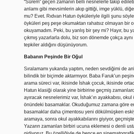
“Sürem” geçen zamanın belli nesnelerle takip edilebil
anlamı gibi mevsimlerin akıp gittiği, imge yüklü, diğer
mu? Evet. Rıdvan Hatun öyküleriyle ilgili şunu söyleye
öyküleri peş peşe okumaktan rahatsız olmayan bir ok
okuyamadım. Peki, bu yanlış bir şey mi? Hayır, bu yaza
çıkmış yazarlarla dolu, biz son dönemde çokça aynı ti
tepkiler aldığını düşünüyorum.
Babanın Peşinde Bir Oğul
Sıralamamı yukarıda yaptım, neden sevdiğimi de anla
bilindik bir biçimde aktarmıyor. Baba Faruk’un peşi
arama süreci var, ikisinde İshak çocuk, ikisinde orta
Hatun klasiği olarak yine birbirine geçmiş zamanlar
ayıracak nesnelerimiz var, İshak’ın ayakkabısı, oku
önündeki basamaklar. Okuduğumuz zamana göre erik 
basamaklar daha çimentosu yeni dökülmüşken eskiyip
aramaya, sonra okul ayakkabılarını giyiyor, geçmişte
Yazarın zamanları birbiri ucuna eklemesi o denli usta
gidiyoruz. Bu özelliğiyle de bence en sinematografik 