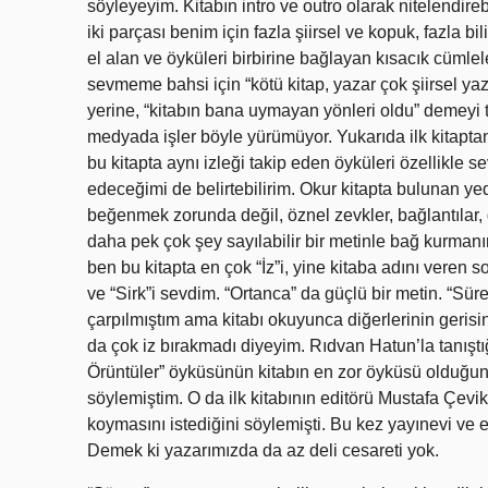
söyleyeyim. Kitabın intro ve outro olarak nitelendireb
iki parçası benim için fazla şiirsel ve kopuk, fazla b
el alan ve öyküleri birbirine bağlayan kısacık cümle
sevmeme bahsi için “kötü kitap, yazar çok şiirsel 
yerine, “kitabın bana uymayan yönleri oldu” demeyi t
medyada işler böyle yürümüyor. Yukarıda ilk kitapt
bu kitapta aynı izleği takip eden öyküleri özellikle 
edeceğimi de belirtebilirim. Okur kitapta bulunan y
beğenmek zorunda değil, öznel zevkler, bağlantılar
daha pek çok şey sayılabilir bir metinle bağ kurman
ben bu kitapta en çok “İz”i, yine kitaba adını veren
ve “Sirk”i sevdim. “Ortanca” da güçlü bir metin. “Sür
çarpılmıştım ama kitabı okuyunca diğerlerinin geris
da çok iz bırakmadı diyeyim. Rıdvan Hatun’la tanıştı
Örüntüler” öyküsünün kitabın en zor öyküsü olduğu
söylemiştim. O da ilk kitabının editörü Mustafa Çevi
koymasını istediğini söylemişti. Bu kez yayınevi ve e
Demek ki yazarımızda da az deli cesareti yok.