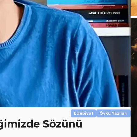
Edebiyat
Öykü Yazıları
iğimizde Sözünü