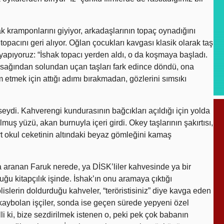
kramponlarını giyiyor, arkadaşlarının topaç oynadığını
 topacını geri alıyor. Oğlan çocukları kavgası klasik olarak taş
pıyoruz: “İshak topacı yerden aldı, o da koşmaya başladı.
 sağından solundan uçan taşları fark edince döndü, ona
etmek için attığı adımı bırakmadan, gözlerini sımsıkı
eydi. Kahverengi kundurasının bağcıkları açıldığı için yolda
muş yüzü, akan burnuyla içeri girdi. Okey taşlarının şakırtısı,
rt okul ceketinin altındaki beyaz gömleğini kamaş
 aranan Faruk nerede, ya DİSK’liler kahvesinde ya bir
u kitapçılık işinde. İshak’ın onu aramaya çıktığı
lislerin doldurduğu kahveler, “teröristisiniz” diye kavga eden
p kaybolan işçiler, sonda ise geçen sürede yepyeni özel
belli ki, bize sezdirilmek istenen o, peki pek çok babanın