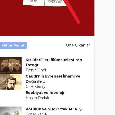
Öne Çıkanlar
Kültür Sanat
Kızılderilileri ölümsüzleştiren
fotoğr..
Derya Önel
Gaudí’nin Evrensel İlhamı ve
Doğa ile ..
G. H. Geray
Edebiyat ve İdeoloji
Hasan Parlak
Kötülük ve Suç Ortakları A. Ş.
Ömer Faruk