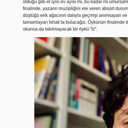
olduğu gibi el iyisi ev ayısı mı, bu kadar mı umurs
finalinde, yazarın muzipliğini ele veren absürt dur
düştüğü erik ağacının dalıyla geçmişi anımsayan ve 
tamamlayan İshak’ta bulacağız. Öykünün finalinde t
okunsa da bıkılmayacak bir öykü “İz”.