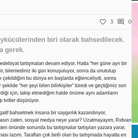
3
0
öykücülerinden biri olarak bahsedilecek.
sa gerek.
debiyat tartışmaları devam ediyor. Hatta “her güne ayrı bir
bir, bilemediniz iki gün konuşuluyor, sonra da unutulup
ne çekildiğim bu dünya en başlarda eğlenceliydi, sonra
şekilde “her şeyi bilen bilirkişiler” türedi ve geçtiğimiz son
bildiği için, takip etmediğim halde önüme aynı adamların
ı tvitler düşürüyor.
gatif bahsetmek insana bir saygınlık kazandırıyor,
lmasın zaten, sosyal medya neye yarar? Uzatmayayım, Rıdvan
ten önünde sonunda bu tartışmalar tartışılan yazara yarar,
ması lazım. Tarafları çok belli olan bu tartışmada hayatta en