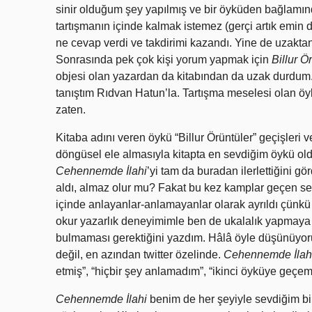
sinir olduğum şey yapılmış ve bir öyküden bağlamınd
tartışmanın içinde kalmak istemez (gerçi artık emin 
ne cevap verdi ve takdirimi kazandı. Yine de uzaktan i
Sonrasında pek çok kişi yorum yapmak için
Billur Ö
objesi olan yazardan da kitabından da uzak durdum
tanıştım Rıdvan Hatun’la. Tartışma meselesi olan öyk
zaten.
Kitaba adını veren öykü “Billur Örüntüler” geçişleri v
döngüsel ele almasıyla kitapta en sevdiğim öykü oldu
Cehennemde İlahi
’yi tam da buradan ilerlettiğini gö
aldı, almaz olur mu? Fakat bu kez kamplar geçen sef
içinde anlayanlar-anlamayanlar olarak ayrıldı çünkü 
okur yazarlık deneyimimle ben de ukalalık yapmaya 
bulmaması gerektiğini yazdım. Hâlâ öyle düşünüyorum
değil, en azından twitter özelinde.
Cehennemde İlah
etmiş”, “hiçbir şey anlamadım”, “ikinci öyküye geçemed
Cehennemde İlahi
benim de her şeyiyle sevdiğim bi