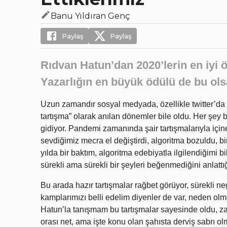
Banu Yıldıran Genç
Paylaş
Paylaş
Rıdvan Hatun’dan 2020’lerin en iyi 
Yazarlığın en büyük ödülü de bu ol
Uzun zamandır sosyal medyada, özellikle twitter’da e
tartışma” olarak anılan dönemler bile oldu. Her şey 
gidiyor. Pandemi zamanında şair tartışmalarıyla içi
sevdiğimiz mecra el değiştirdi, algoritma bozuldu, bir 
yılda bir baktım, algoritma edebiyatla ilgilendiğimi 
sürekli ama sürekli bir şeyleri beğenmediğini anlattığ
Bu arada hazır tartışmalar rağbet görüyor, sürekli ne
kamplarımızı belli edelim diyenler de var, neden o
Hatun’la tanışmam bu tartışmalar sayesinde oldu, za
orası net, ama işte konu olan şahısta derviş sabrı ol