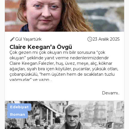
Gül Yaşartürk
23 Aralık 2025
Claire Keegan’a Övgü
Çok gezen mi çok okuyan mı bilir sorusuna “çok
okuyan” şeklinde yanıt verme nedenlerimizdendir
Claire Keegan.Falezler, huş, üvez, meşe, alıç, köknar
ağaçları, siyah bira içen köylüler, pucanlar, yüksük otları,
çobanpüskülü, “hem üşüten hem de sıcaklatan tuzlu
yağmurlar” ve yazın ..
Devamı..
Edebiyat
Roman