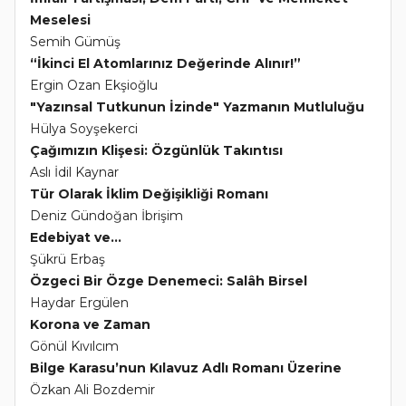
Meselesi
Semih Gümüş
“İkinci El Atomlarınız Değerinde Alınır!”
Ergin Ozan Ekşioğlu
"Yazınsal Tutkunun İzinde" Yazmanın Mutluluğu
Hülya Soyşekerci
Çağımızın Klişesi: Özgünlük Takıntısı
Aslı İdil Kaynar
Tür Olarak İklim Değişikliği Romanı
Deniz Gündoğan İbrişim
Edebiyat ve...
Şükrü Erbaş
Özgeci Bir Özge Denemeci: Salâh Birsel
Haydar Ergülen
Korona ve Zaman
Gönül Kıvılcım
Bilge Karasu’nun Kılavuz Adlı Romanı Üzerine
Özkan Ali Bozdemir