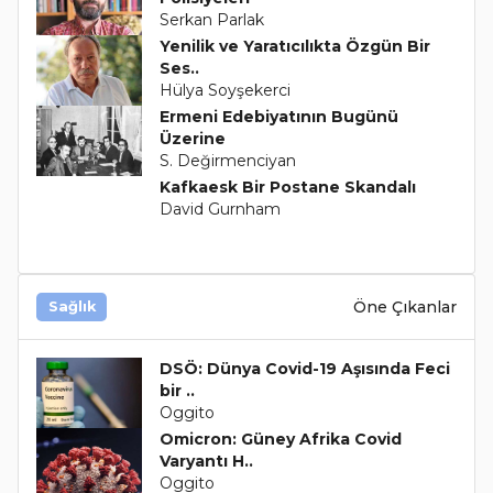
Serkan Parlak
Yenilik ve Yaratıcılıkta Özgün Bir
Ses..
Hülya Soyşekerci
Ermeni Edebiyatının Bugünü
Üzerine
S. Değirmenciyan
Kafkaesk Bir Postane Skandalı
David Gurnham
Öne Çıkanlar
Sağlık
DSÖ: Dünya Covid-19 Aşısında Feci
bir ..
Oggito
Omicron: Güney Afrika Covid
Varyantı H..
Oggito