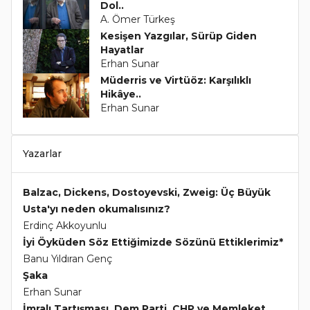
Dol..
A. Ömer Türkeş
Kesişen Yazgılar, Sürüp Giden
Hayatlar
Erhan Sunar
Müderris ve Virtüöz: Karşılıklı
Hikâye..
Erhan Sunar
Yazarlar
Balzac, Dickens, Dostoyevski, Zweig: Üç Büyük
Usta'yı neden okumalısınız?
Erdinç Akkoyunlu
İyi Öyküden Söz Ettiğimizde Sözünü Ettiklerimiz*
Banu Yıldıran Genç
Şaka
Erhan Sunar
İmralı Tartışması, Dem Parti, CHP ve Memleket