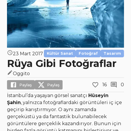
23 Mart 2017
Kültür Sanat
Fotoğraf
Tasarım
Rüya Gibi Fotoğraflar
Oggito
16
0
Paylaş
Paylaş
İstanbul’da yaşayan görsel sanatçı
Hüseyin
Şahin
, yalnızca fotoğraflardaki görüntüleri iç içe
geçirip karıştırmıyor. O aynı zamanda
gerçeküstü ya da fantastik bulunabilecek
görüntülere gerçeklik kazandırıyor. Bunun için
birden fazla görüntü katmanını birleştiriyor ve