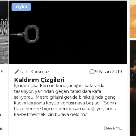
Öykü
19
U. F. Korkmaz
9 Nisan 2019
Kaldırım Çizgileri
İşinden çıkarken ne konuşacağını kafasında
tasarlıyor, yanından geçen tanıdıklara kafa
sallıyordu. Metro girişini geride bıraktığında genç
kadını karşısına koyup konuşmaya başladı. “Senin
hüzünlenme biçimin beni yaşama bağlıyor, bunu
a
kaybetmemek için buraya geldim.”
Selamlaşmaları,..
..
Devamı..