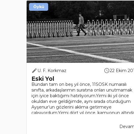
Öykü
U. F. Korkmaz
22 Ekim 20
Eski Yol
Bundan tam on beş yıl önce, 11SOSK numaralı
sınıfta, arkadaşlarımın suratına onları unutmamak
için iyice baktığımı hatırlıyorum.Yirmi iki yıl önce
okuldan eve geldiğimde, aynı sırada oturduğum
Ayşenur’un gözlerini aklıma getirmeye
çalışıyordum.Yirmi dört yıl önce, kamyonun altınd
kalarak öl..
Devamı