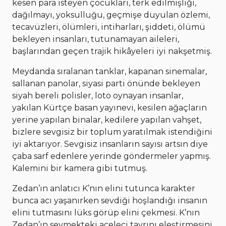
kesen para isteyen çocukları, terk edilmişliği,
dağılmayı, yoksulluğu, geçmişe duyulan özlemi,
tecavüzleri, ölümleri, intiharları, şiddeti, ölümü
bekleyen insanları, tutunamayan aileleri,
başlarından geçen trajik hikâyeleri iyi nakşetmiş.
Meydanda sıralanan tanklar, kapanan sinemalar,
sallanan panolar, siyasi parti önünde bekleyen
siyah bereli polisler, loto oynayan insanlar,
yakılan Kürtçe basan yayınevi, kesilen ağaçların
yerine yapılan binalar, kedilere yapılan vahşet,
bizlere sevgisiz bir toplum yaratılmak istendiğini
iyi aktarıyor. Sevgisiz insanların sayısı artsın diye
çaba sarf edenlere yerinde göndermeler yapmış.
Kalemini bir kamera gibi tutmuş.
Zedan’ın anlatıcı K’nın elini tutunca karakter
bunca acı yaşanırken sevdiği hoşlandığı insanın
elini tutmasını lüks görüp elini çekmesi. K’nın
Zedan’ın sevmekteki aceleci tavrını eleştirmesini