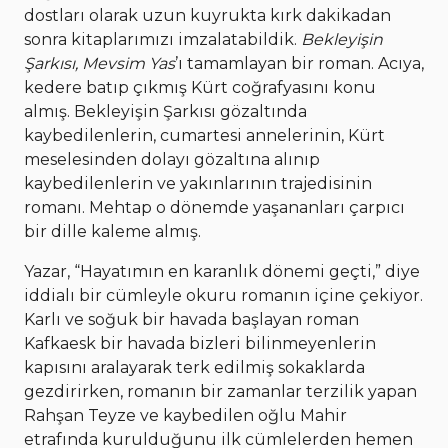
dostları olarak uzun kuyrukta kırk dakikadan
sonra kitaplarımızı imzalatabildik.
Bekleyişin
Şarkısı,
Mevsim Yas
’ı tamamlayan bir roman. Acıya,
kedere batıp çıkmış Kürt coğrafyasını konu
almış. Bekleyişin Şarkısı gözaltında
kaybedilenlerin, cumartesi annelerinin, Kürt
meselesinden dolayı gözaltına alınıp
kaybedilenlerin ve yakınlarının trajedisinin
romanı. Mehtap o dönemde yaşananları çarpıcı
bir dille kaleme almış.
Yazar, “Hayatımın en karanlık dönemi geçti,” diye
iddialı bir cümleyle okuru romanın içine çekiyor.
Karlı ve soğuk bir havada başlayan roman
Kafkaesk bir havada bizleri bilinmeyenlerin
kapısını aralayarak terk edilmiş sokaklarda
gezdirirken, romanın bir zamanlar terzilik yapan
Rahşan Teyze ve kaybedilen oğlu Mahir
etrafında kurulduğunu ilk cümlelerden hemen