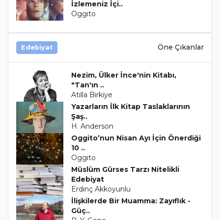
İzlemeniz İçi..
Oggito
Öne Çıkanlar
Edebiyat
Nezim, Ülker İnce'nin Kitabı,
"Tan'ın ..
Atilla Birkiye
Yazarların İlk Kitap Taslaklarının
Şaş..
H. Anderson
Oggito’nun Nisan Ayı İçin Önerdiği
10 ..
Oggito
Müslüm Gürses Tarzı Nitelikli
Edebiyat
Erdinç Akkoyunlu
İlişkilerde Bir Muamma: Zayıflık -
Güç..