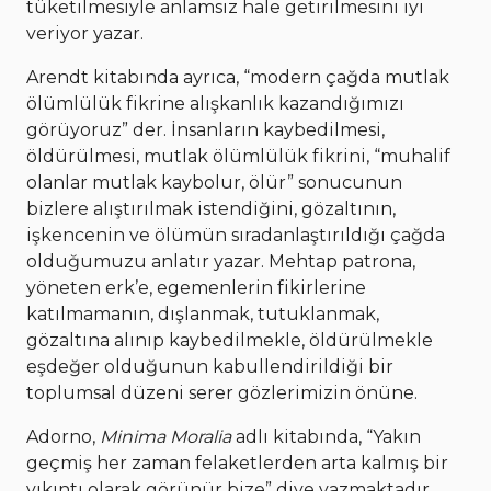
tüketilmesiyle anlamsız hale getirilmesini iyi
veriyor yazar.
Arendt kitabında ayrıca, “modern çağda mutlak
ölümlülük fikrine alışkanlık kazandığımızı
görüyoruz” der. İnsanların kaybedilmesi,
öldürülmesi, mutlak ölümlülük fikrini, “muhalif
olanlar mutlak kaybolur, ölür” sonucunun
bizlere alıştırılmak istendiğini, gözaltının,
işkencenin ve ölümün sıradanlaştırıldığı çağda
olduğumuzu anlatır yazar. Mehtap patrona,
yöneten erk’e, egemenlerin fikirlerine
katılmamanın, dışlanmak, tutuklanmak,
gözaltına alınıp kaybedilmekle, öldürülmekle
eşdeğer olduğunun kabullendirildiği bir
toplumsal düzeni serer gözlerimizin önüne.
Adorno,
Minima Moralia
adlı kitabında, “Yakın
geçmiş her zaman felaketlerden arta kalmış bir
yıkıntı olarak görünür bize” diye yazmaktadır.