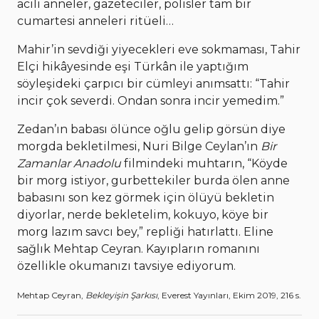
acılı anneler, gazeteciler, polisler tam bir
cumartesi anneleri ritüeli…
Mahir’in sevdiği yiyecekleri eve sokmaması, Tahir
Elçi hikâyesinde eşi Türkân ile yaptığım
söyleşideki çarpıcı bir cümleyi anımsattı: “Tahir
incir çok severdi. Ondan sonra incir yemedim.”
Zedan’ın babası ölünce oğlu gelip görsün diye
morgda bekletilmesi, Nuri Bilge Ceylan’ın
Bir
Zamanlar Anadolu
filmindeki muhtarın, “Köyde
bir morg istiyor, gurbettekiler burda ölen anne
babasını son kez görmek için ölüyü bekletin
diyorlar, nerde bekletelim, kokuyo, köye bir
morg lazım savcı bey,” repliği hatırlattı. Eline
sağlık Mehtap Ceyran. Kayıpların romanını
özellikle okumanızı tavsiye ediyorum.
Mehtap Ceyran,
Bekleyişin Şarkısı
, Everest Yayınları, Ekim 2019, 216 s.