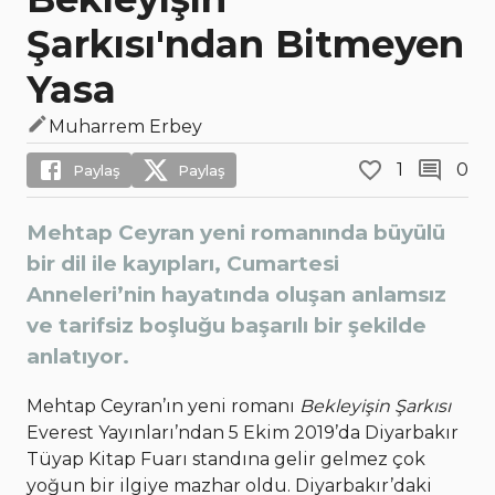
Şarkısı'ndan Bitmeyen
Yasa
Muharrem Erbey
1
0
Paylaş
Paylaş
Mehtap Ceyran yeni romanında büyülü
bir dil ile kayıpları, Cumartesi
Anneleri’nin hayatında oluşan anlamsız
ve tarifsiz boşluğu başarılı bir şekilde
anlatıyor.
Mehtap Ceyran’ın yeni romanı
Bekleyişin Şarkısı
Everest Yayınları’ndan 5 Ekim 2019’da Diyarbakır
Tüyap Kitap Fuarı standına gelir gelmez çok
yoğun bir ilgiye mazhar oldu. Diyarbakır’daki