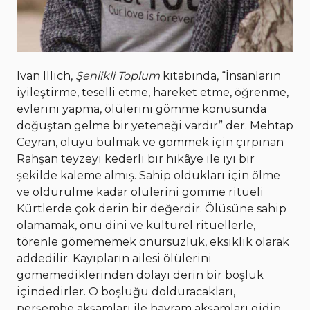
Ivan Illich,
Şenlikli Toplum
kitabında, “İnsanların
iyileştirme, teselli etme, hareket etme, öğrenme,
evlerini yapma, ölülerini gömme konusunda
doğuştan gelme bir yeteneği vardır” der. Mehtap
Ceyran, ölüyü bulmak ve gömmek için çırpınan
Rahşan teyzeyi kederli bir hikâye ile iyi bir
şekilde kaleme almış. Sahip oldukları için ölme
ve öldürülme kadar ölülerini gömme ritüeli
Kürtlerde çok derin bir değerdir. Ölüsüne sahip
olamamak, onu dini ve kültürel ritüellerle,
törenle gömememek onursuzluk, eksiklik olarak
addedilir. Kayıpların ailesi ölülerini
gömemediklerinden dolayı derin bir boşluk
içindedirler. O boşluğu dolduracakları,
perşembe akşamları ile bayram akşamları gidip