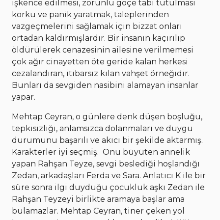
işkence edilmesi, zorunlu göçe tabi tutulması
korku ve panik yaratmak, taleplerinden
vazgeçmelerini sağlamak için bizzat onları
ortadan kaldırmışlardır. Bir insanın kaçırılıp
öldürülerek cenazesinin ailesine verilmemesi
çok ağır cinayetten öte geride kalan herkesi
cezalandıran, itibarsız kılan vahşet örneğidir.
Bunları da sevgiden nasibini alamayan insanlar
yapar.
Mehtap Ceyran, o günlere denk düşen boşluğu,
tepkisizliği, anlamsızca dolanmaları ve duygu
durumunu başarılı ve akıcı bir şekilde aktarmış.
Karakterler iyi seçmiş. Onu büyüten annelik
yapan Rahşan Teyze, sevgi beslediği hoşlandığı
Zedan, arkadaşları Ferda ve Sara. Anlatıcı K ile bir
süre sonra ilgi duyduğu çocukluk aşkı Zedan ile
Rahşan Teyzeyi birlikte aramaya başlar ama
bulamazlar. Mehtap Ceyran, tiner çeken yol