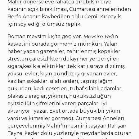
Mahir dönerse eve rahatça girebilsin diye
kapının açık bırakılması, Cumartesi annelerinden
Berfo Ananın kaybedilen oğlu Cemil Kırbayık
için söylediği ölümsüz replik.
Roman mevsim kış’ta geçiyor.
Mevsim Yas
’ın
kasvetini burada görmemiz mümkün. Yalan
haber yapan gazeteler, zehirlenmiş köpekler,
stresten çaresizlikten dolayı her yerde içilen
sigara,kesik elelktrikler, tek katlı sıraya dizilmiş
yoksul evler, kışın gündüz ışığı yanan evler,
kazılan sokaklar, silah sesleri, taşmış lağım
çukurları, kedi cesetleri, tuhaf silahlı adamlar,
plakasız araçlar, yıkımın, hukuksuzluğun
eşitsizliğin şifrelerini veren parçaları iyi
aktarıyor yazar. Evet ortada büyük bir yıkım
vardı ve kimseler görmedi. Cumartesi Anneleri,
çerçevelenmiş Mahir’in resmini taşıyan Rahşan
Teyze, keder dolu yüzleriyle meydanlarda oturan