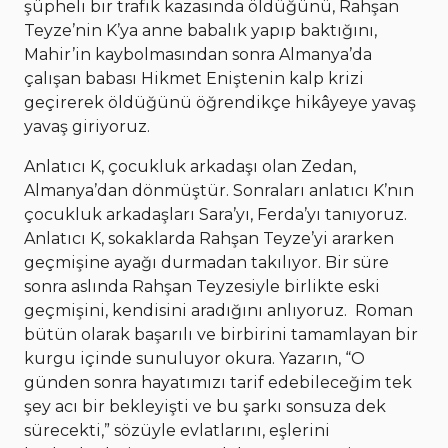
şüpheli bir trafik kazasında öldüğünü, Rahşan
Teyze’nin K’ya anne babalık yapıp baktığını,
Mahir’in kaybolmasından sonra Almanya’da
çalışan babası Hikmet Eniştenin kalp krizi
geçirerek öldüğünü öğrendikçe hikâyeye yavaş
yavaş giriyoruz.
Anlatıcı K, çocukluk arkadaşı olan Zedan,
Almanya’dan dönmüştür. Sonraları anlatıcı K’nın
çocukluk arkadaşları Sara’yı, Ferda’yı tanıyoruz.
Anlatıcı K, sokaklarda Rahşan Teyze’yi ararken
geçmişine ayağı durmadan takılıyor. Bir süre
sonra aslında Rahşan Teyzesiyle birlikte eski
geçmişini, kendisini aradığını anlıyoruz. Roman
bütün olarak başarılı ve birbirini tamamlayan bir
kurgu içinde sunuluyor okura. Yazarın, “O
günden sonra hayatımızı tarif edebileceğim tek
şey acı bir bekleyişti ve bu şarkı sonsuza dek
sürecekti,” sözüyle evlatlarını, eşlerini