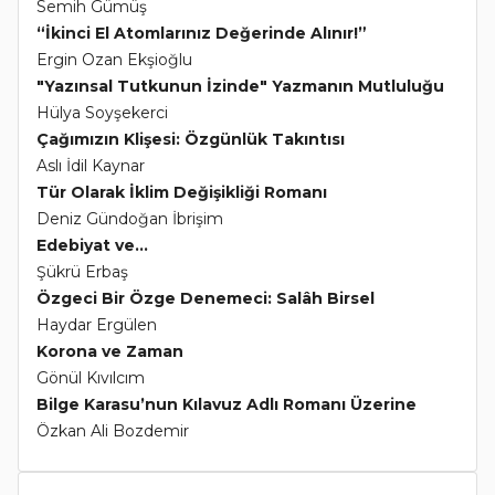
Semih Gümüş
“İkinci El Atomlarınız Değerinde Alınır!”
Ergin Ozan Ekşioğlu
"Yazınsal Tutkunun İzinde" Yazmanın Mutluluğu
Hülya Soyşekerci
Çağımızın Klişesi: Özgünlük Takıntısı
Aslı İdil Kaynar
Tür Olarak İklim Değişikliği Romanı
Deniz Gündoğan İbrişim
Edebiyat ve...
Şükrü Erbaş
Özgeci Bir Özge Denemeci: Salâh Birsel
Haydar Ergülen
Korona ve Zaman
Gönül Kıvılcım
Bilge Karasu’nun Kılavuz Adlı Romanı Üzerine
Özkan Ali Bozdemir