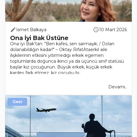
İsmet Balkaya
10 Mart 2026
Ona İyi Bak Üstüne
Ona İyi Bak'tan: "Ben kafes, sen sarmaşık; / Dolan
dolanabildiğin kadar!" – Oktay RifatAtaerkil aile
ilişkilerinin etkisini yitirmediği erkek egemen
toplumlarda doğunca ikinci ya da üçüncü sınıf statüsü
başlar kız çocuğunun. Büyük erkek, küçük erkek
kardeş fark etmez, kız çocuğu bi..
Devamı..
Gezi