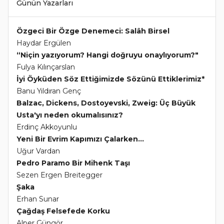
Günün Yazarları
Özgeci Bir Özge Denemeci: Salâh Birsel
Haydar Ergülen
“Niçin yazıyorum? Hangi doğruyu onaylıyorum?"
Fulya Kılınçarslan
İyi Öyküden Söz Ettiğimizde Sözünü Ettiklerimiz*
Banu Yıldıran Genç
Balzac, Dickens, Dostoyevski, Zweig: Üç Büyük
Usta'yı neden okumalısınız?
Erdinç Akkoyunlu
Yeni Bir Evrim Kapımızı Çalarken...
Uğur Vardan
Pedro Paramo Bir Mihenk Taşı
Sezen Ergen Breitegger
Şaka
Erhan Sunar
Çağdaş Felsefede Korku
Alper Güngör