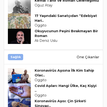
Kemal Tahir ve Roman Geleneğimiz
Oğuz Atay
17 Yaşındaki Sanatçıdan “Edebiyat
Hari..
Oggito
Okuyucunun Peşini Bırakmayan Bir
Roman
Ali Deniz Uslu
Öne Çıkanlar
Sağlık
Koronavirüs Aşısına İlk Kim Sahip
Olac..
Oggito
Covid Aşıları: Hangi Ülke, Kaç Kişiyi
..
Oggito
Koronavirüs Aşısı: Çin Şirketi
Sinovac..