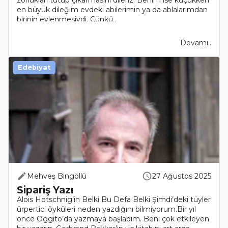
zorlukları tutup çıkarmasını dileriz. Benim ise küçükken
en büyük dileğim evdeki abilerimin ya da ablalarımdan
birinin evlenmesiydi. Çünkü..
Devamı..
Edebiyat
Mehveş Bingöllü
27 Ağustos 2025
Sipariş Yazı
Alois Hotschnig’in Belki Bu Defa Belki Şimdi’deki tüyler
ürpertici öyküleri neden yazdığını bilmiyorum.Bir yıl
önce Oggito’da yazmaya başladım. Beni çok etkileyen