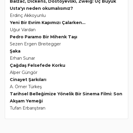
Balzac, Dickens, Dostoyevski, Zweig: Üç Büyük
Usta'yı neden okumalısınız?
Erdinç Akkoyunlu
Yeni Bir Evrim Kapımızı Çalarken...
Uğur Vardan
Pedro Paramo Bir Mihenk Taşı
Sezen Ergen Breitegger
Şaka
Erhan Sunar
Çağdaş Felsefede Korku
Alper Güngör
Cinayet Şarkıları
A. Ömer Türkeş
Tarihsel Belleğimize Yönelik Bir Sinema Filmi: Son
Akşam Yemeği
Tufan Erbarıştıran