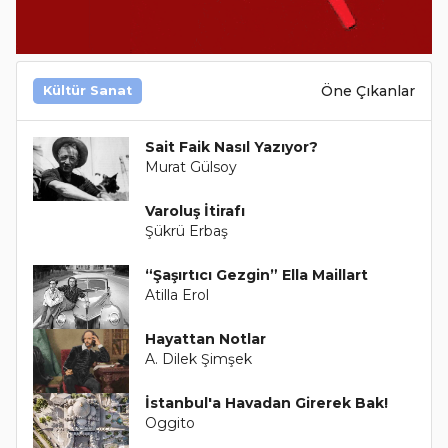
Öne Çıkanlar
Kültür Sanat
Sait Faik Nasıl Yazıyor?
Murat Gülsoy
Varoluş İtirafı
Şükrü Erbaş
“Şaşırtıcı Gezgin” Ella Maillart
Atilla Erol
Hayattan Notlar
A. Dilek Şimşek
İstanbul'a Havadan Girerek Bak!
Oggito