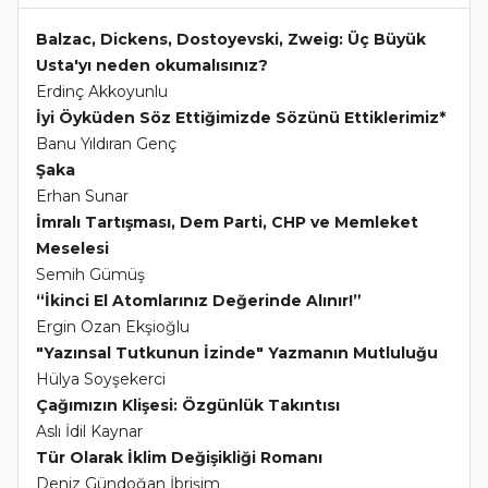
Balzac, Dickens, Dostoyevski, Zweig: Üç Büyük
Usta'yı neden okumalısınız?
Erdinç Akkoyunlu
İyi Öyküden Söz Ettiğimizde Sözünü Ettiklerimiz*
Banu Yıldıran Genç
Şaka
Erhan Sunar
İmralı Tartışması, Dem Parti, CHP ve Memleket
Meselesi
Semih Gümüş
“İkinci El Atomlarınız Değerinde Alınır!”
Ergin Ozan Ekşioğlu
"Yazınsal Tutkunun İzinde" Yazmanın Mutluluğu
Hülya Soyşekerci
Çağımızın Klişesi: Özgünlük Takıntısı
Aslı İdil Kaynar
Tür Olarak İklim Değişikliği Romanı
Deniz Gündoğan İbrişim