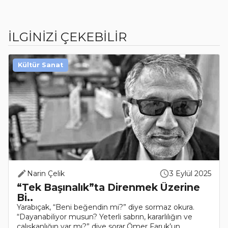
İLGİNİZİ ÇEKEBİLİR
Kültür Sanat
Narin Çelik
3 Eylül 2025
“Tek Başınalık”ta Direnmek Üzerine
Bi..
Yarabıçak, “Beni beğendin mi?” diye sormaz okura.
“Dayanabiliyor musun? Yeterli sabrın, kararlılığın ve
çalışkanlığın var mı?” diye sorar.Ömer Faruk’un