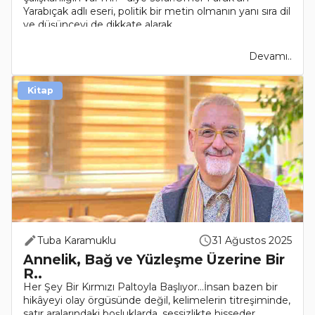
Yarabıçak adlı eseri, politik bir metin olmanın yanı sıra dil
ve düşünceyi de dikkate alarak..
Devamı..
Kitap
Tuba Karamuklu
31 Ağustos 2025
Annelik, Bağ ve Yüzleşme Üzerine Bir
R..
Her Şey Bir Kırmızı Paltoyla Başlıyor...İnsan bazen bir
hikâyeyi olay örgüsünde değil, kelimelerin titreşiminde,
satır aralarındaki boşluklarda, sessizlikte hisseder.