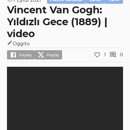
7 Eylül 2021
Vincent Van Gogh:
Yıldızlı Gece (1889) |
video
Oggito
1
0
Paylaş
Paylaş